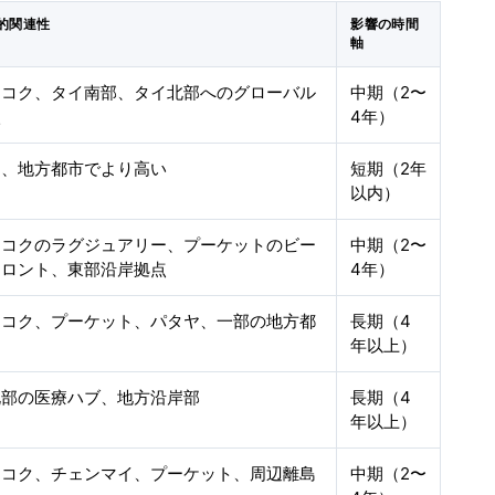
的関連性
影響の時間
軸
ンコク、タイ南部、タイ北部へのグローバル
中期（2〜
入
4年）
国、地方都市でより高い
短期（2年
以内）
ンコクのラグジュアリー、プーケットのビー
中期（2〜
フロント、東部沿岸拠点
4年）
ンコク、プーケット、パタヤ、一部の地方都
長期（4
年以上）
北部の医療ハブ、地方沿岸部
長期（4
年以上）
ンコク、チェンマイ、プーケット、周辺離島
中期（2〜