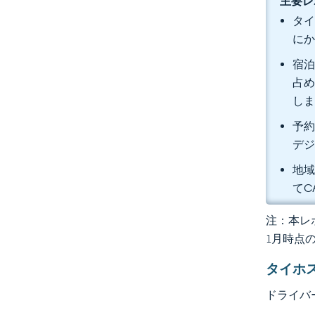
主要レ
タイ
にか
宿泊
占め
し
予約
デジ
地域
てC
注：本レポ
1月時点
タイホ
ドライバ