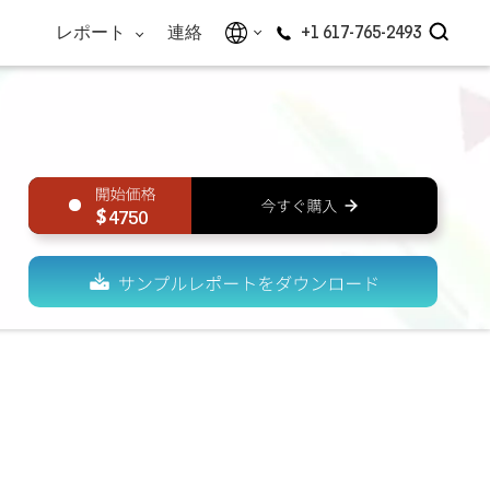
レポート
連絡
+1 617-765-2493
4750