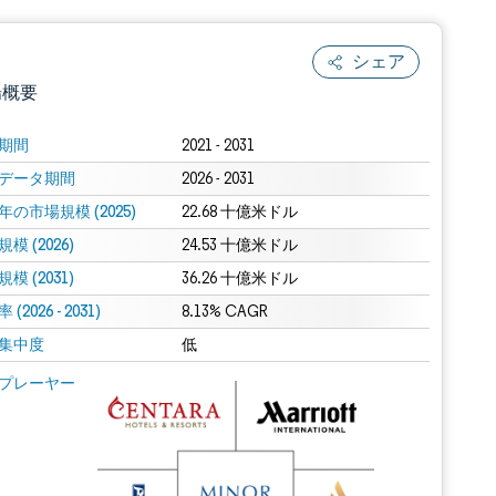
シェア
場概要
期間
2021 - 2031
データ期間
2026 - 2031
年の市場規模 (2025)
22.68 十億米ドル
模 (2026)
24.53 十億米ドル
模 (2031)
36.26 十億米ドル
(2026 - 2031)
.0の表示が必要です。
8.13% CAGR
集中度
低
 Mordor Intelligence。再利用にはCC BY 4.0の表示が必要です。
プレーヤー