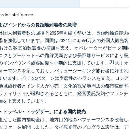
or Intelligence
よびインドからの長距離到着者の急増
年の外国人到着者数の回復と2025年も続く勢いは、長距離輸送
場を強化しています。同国は2024年に3,554万人の外国人
おける客室泊数需要の増加を支え、オペレーターがピーク期
コクとプーケットへの路線更新および長距離サービスにより座
[1]
のインバウンド旅客回復を中期的に支援しています。
大手オ
ォーマンスを示しており、バリューシーキング旅行者に好まれ
[2]
ています。
このパターンは季節性のバランスを支え、ロシア
地域旅行者とインド人が小売・文化的観光地周辺の都市稼働率
ラティリティが緩和されるとともに、経営委託契約やフランチ
画を下支えしています。
・トラベル・トゥゲザー」による国内観光
年に復活した国内補助金は、地方目的地のパフォーマンスを改善
ッファーを展開しました。タイ観光庁のプログラム設計は、デ