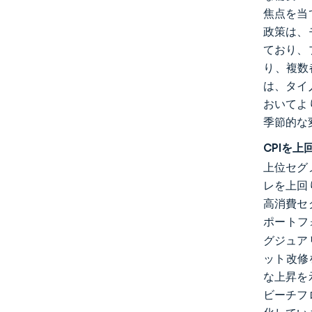
焦点を当
政策は、
ており、
り、複数
は、タイ
おいてよ
季節的な
CPIを
上位セグ
レを上回
高消費セ
ポートフォ
グジュア
ット改修
な上昇を
ビーチフ