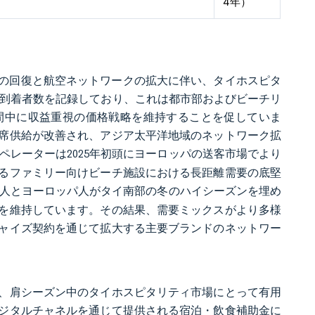
4年）
能力の回復と航空ネットワークの拡大に伴い、タイホスピタ
観光客到着者数を記録しており、これは都市部およびビーチリ
間中に収益重視の価格戦略を維持することを促していま
席供給が改善され、アジア太平洋地域のネットワーク拡
ペレーターは2025年初頭にヨーロッパの送客市場でより
るファミリー向けビーチ施設における長距離需要の底堅
人とヨーロッパ人がタイ南部の冬のハイシーズンを埋め
を維持しています。その結果、需要ミックスがより多様
ャイズ契約を通じて拡大する主要ブランドのネットワー
し、肩シーズン中のタイホスピタリティ市場にとって有用
ジタルチャネルを通じて提供される宿泊・飲食補助金に