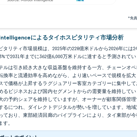
*免
r Intelligenceによるタイホスピタリティ市場分析
タリティ市場規模は、2025年の228億米ドルから2026年には240
8.13%で2031年までに362億6,000万米ドルに達すると予測されて
テルは引き続き大きな収益基盤を維持する一方、チェーンオペ
転換率と流通効率を高めながら、より速いペースで規模を拡大
スで価格が上昇するラグジュアリー客室カテゴリーに集中して
めるビジネスおよび国内セグメントからの需要量を維持してい
大の予約シェアを維持していますが、オーナーが顧客関係管理
するにつれ、ダイレクトデジタルが勢いを増しています。地域
っており、東部経済回廊のパイプラインにより、タイ東部が今
ます。