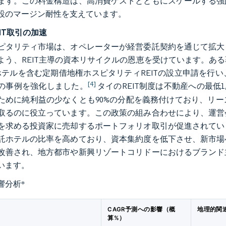
ます。この料金構造は、高消費ゲストとともにスケールする強
設のマージン耐性を支えています。
IT取引の加速
ピタリティ市場は、オペレーターが経営委託契約を通じて拡大
よう、REIT主導の資本リサイクルの恩恵を受けています。ある
ホテルを含む定期借地権ホスピタリティREITの設立申請を行
[4]
の事例を強化しました。
タイのREIT制度は不動産への最低
ために純利益の少なくとも90%の分配を義務付けており、リ
取るのに役立っています。この政策の組み合わせにより、運営
を求める投資家に売却するポートフォリオ取引が促進されてい
託ホテルの比率を高めており、資本集約度を低下させ、新市場
改善され、地方都市や新興リゾートコリドーにおけるブランド
います。
響分析
*
CAGR予測への影響（概
地理的関
算%）