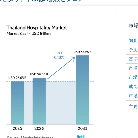
市
調査
予測
基準
市場規
市場規
成長率 
画像 © Mordor Intelligence。再利用にはCC BY 4
市場
画像 ©
主要