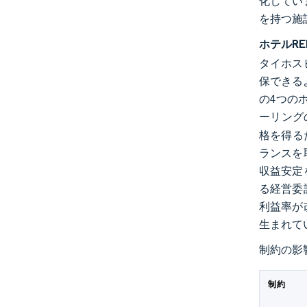
化してい
を持つ施
ホテルRE
タイホス
保できる
の4つの
ーリング
格を得る
ランスを
収益安定
る経営委
利益率が
生まれて
制約の影
制約