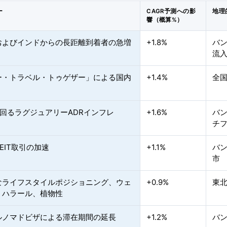
ー
CAGR予測への影
地理
響（概算%）
およびインドからの長距離到着者の急増
+1.8%
バ
流
ー・トラベル・トゥゲザー」による国内
+1.4%
全
上回るラグジュアリーADRインフレ
+1.6%
バ
チ
EIT取引の加速
+1.1%
バ
市
なライフスタイルポジショニング、ウェ
+0.9%
東
、ハラール、植物性
ルノマドビザによる滞在期間の延長
+1.2%
バ