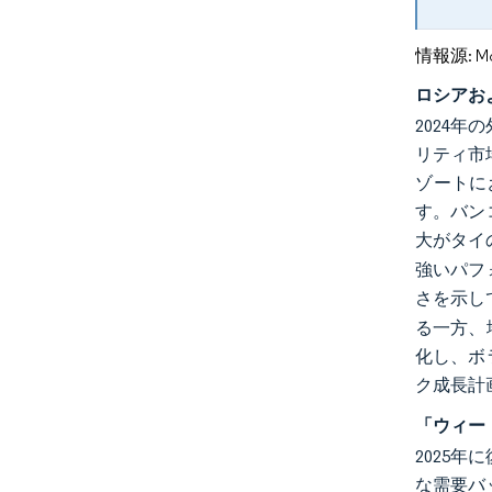
情報源: Mord
ロシアお
2024
リティ市
ゾートに
す。バン
大がタイ
強いパフ
さを示し
る一方、
化し、ボ
ク成長計
「ウィー
2025
な需要バ