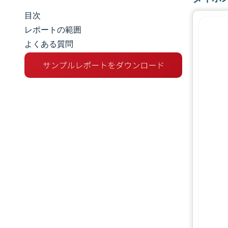
目次
市場規模とシェア
レポートの範囲
よくある質問
市場分析
トレンドとインサイト
セグメント分析
地理分析
競争環境
主要プレーヤー
業界の動向