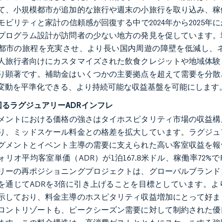
て、小規模都市が追加的な旅行や週末の小旅行を取り込み、稼
モビリティと家計の信頼感が回復する中で2024年から2025
プログラム設計が訪問者の少ない地方の発見を促しています。
都市の旅程を充実させ、より長い国内周遊の障壁を低減し、
人旅行者向けにカスタマイズされた飲食クレジットや地域体験
り顕著です。補助金はいくつかの主要拠点を超えて需要を分散
変動を平準化できる、より持続可能な収益基盤を可能にします
上回るラグジュアリーADRインフレ
メントにおける価格の強さはタイホスピタリティ市場の収益構
り、ミッドスケール料金との格差を拡大しています。ラグジュ
グメントとイベント主導の需要に支えられた高い客室収益を報告
リオ平均客室単価（ADR）が1泊167.8米ドル、稼働率72%でR
リーの再ポジショニングプロジェクトは、グローバルブランド
を通じてADRを3倍に引き上げることを目標としています。よ
示しており、料金主導のホスピタリティ収益増加にとって好ま
ロントリゾートも、ピークシーズン需要に対して制約された優