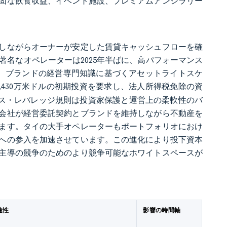
固な飲食収益、イベント施設、プレミアムアンシラリー
しながらオーナーが安定した賃貸キャッシュフローを確
著名なオペレーターは2025年半ばに、高パフォーマンス
い、ブランドの経営専門知識に基づくアセットライトスケ
1,430万米ドルの初期投資を要求し、法人所得税免除の資
ース・レバレッジ規則は投資家保護と運営上の柔軟性のバ
会社が経営委託契約とブランドを維持しながら不動産を
ます。タイの大手オペレーターもポートフォリオにおけ
への参入を加速させています。この進化により投下資本
主導の競争のためのより競争可能なホワイトスペースが
連性
影響の時間軸