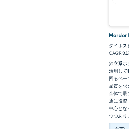
Mordo
タイホスピ
CAGR 
独立系ホ
活用して
回るペー
品質を求
全体で最
通に投資
中心とな
つつあり