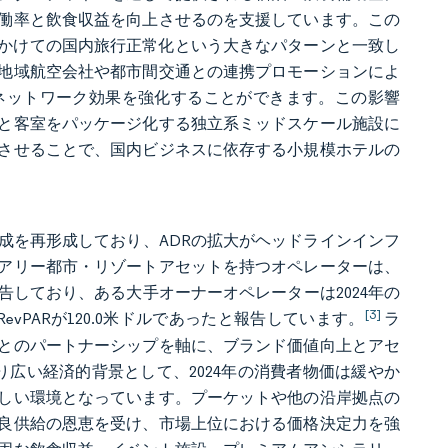
働率と飲食収益を向上させるのを支援しています。この
年にかけての国内旅行正常化という大きなパターンと一致し
地域航空会社や都市間交通との連携プロモーションによ
ネットワーク効果を強化することができます。この影響
と客室をパッケージ化する独立系ミッドスケール施設に
させることで、国内ビジネスに依存する小規模ホテルの
。
成を再形成しており、ADRの拡大がヘッドラインインフ
アリー都市・リゾートアセットを持つオペレーターは、
しており、ある大手オーナーオペレーターは2024年の
[3]
evPARが120.0米ドルであったと報告しています。
ラ
とのパートナーシップを軸に、ブランド価値向上とアセ
り広い経済的背景として、2024年の消費者物価は緩やか
しい環境となっています。プーケットや他の沿岸拠点の
良供給の恩恵を受け、市場上位における価格決定力を強