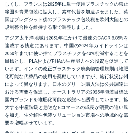
しくし、フランスは2025年に単一使用プラスチックの禁止
範囲を青果包装に拡大し、素材代替を加速させました。英
国はブレグジット後のプラスチック包装税を欧州大陸との
規制整合性を維持する形で調整しました。
アジア太平洋地域は2031年にかけて最速のCAGR 8.85%を
達成する軌道にあります。中国の2024年ガイドラインは
2030年までに使い捨てプラスチックを40%削減することを
目標とし、PLAおよびPHAの生産能力への投資を促進して
います。インドの改正プラスチック廃棄物管理規則は堆肥
化可能な代替品の使用を奨励していますが、施行状況は州
によって異なります。日本のグリーン購入法は公共調達に
おける需要を促進し、オーストラリアの2025年包装目標は
国内ブランドを堆肥化可能な形態へと誘導しています。拡
大する中産階級と急速なEコマースの成長が消費の追い風
を加え、生分解性包装ソリューション市場への地域的な需
要を増幅させています。