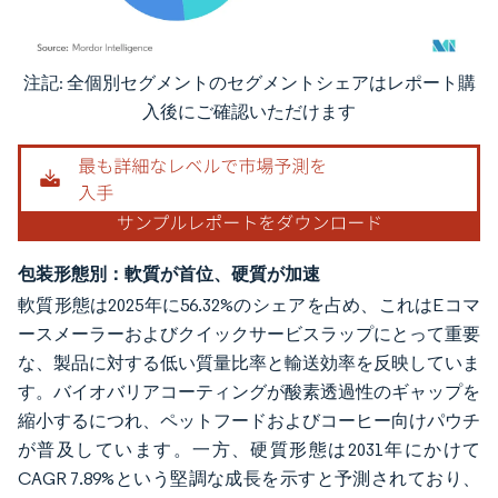
注記: 全個別セグメントのセグメントシェアはレポート購
画像 © Mordor Intelligence。再利用にはCC BY 4.0の表示が必要です。
入後にご確認いただけます
包装形態別：軟質が首位、硬質が加速
軟質形態は2025年に56.32%のシェアを占め、これはEコマ
ースメーラーおよびクイックサービスラップにとって重要
な、製品に対する低い質量比率と輸送効率を反映していま
す。バイオバリアコーティングが酸素透過性のギャップを
縮小するにつれ、ペットフードおよびコーヒー向けパウチ
が普及しています。一方、硬質形態は2031年にかけて
CAGR 7.89%という堅調な成長を示すと予測されており、