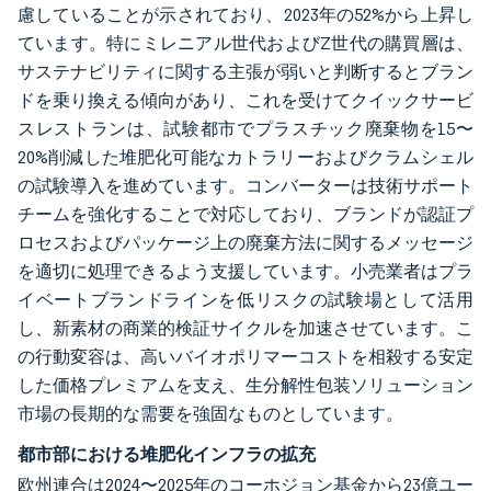
慮していることが示されており、2023年の52%から上昇し
ています。特にミレニアル世代およびZ世代の購買層は、
サステナビリティに関する主張が弱いと判断するとブラン
ドを乗り換える傾向があり、これを受けてクイックサービ
スレストランは、試験都市でプラスチック廃棄物を15〜
20%削減した堆肥化可能なカトラリーおよびクラムシェル
の試験導入を進めています。コンバーターは技術サポート
チームを強化することで対応しており、ブランドが認証プ
ロセスおよびパッケージ上の廃棄方法に関するメッセージ
を適切に処理できるよう支援しています。小売業者はプラ
イベートブランドラインを低リスクの試験場として活用
し、新素材の商業的検証サイクルを加速させています。こ
の行動変容は、高いバイオポリマーコストを相殺する安定
した価格プレミアムを支え、生分解性包装ソリューション
市場の長期的な需要を強固なものとしています。
都市部における堆肥化インフラの拡充
欧州連合は2024〜2025年のコーホジョン基金から23億ユー