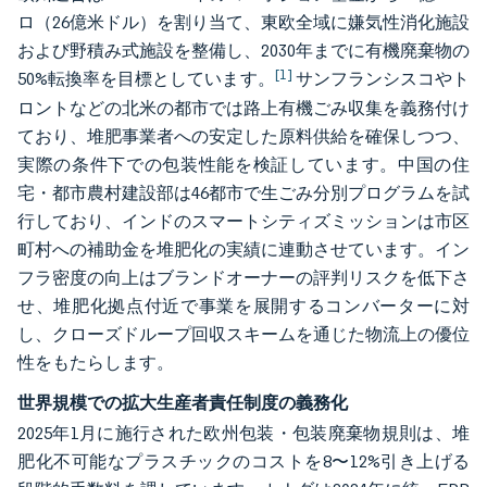
ロ（26億米ドル）を割り当て、東欧全域に嫌気性消化施設
および野積み式施設を整備し、2030年までに有機廃棄物の
[1]
50%転換率を目標としています。
サンフランシスコやト
ロントなどの北米の都市では路上有機ごみ収集を義務付け
ており、堆肥事業者への安定した原料供給を確保しつつ、
実際の条件下での包装性能を検証しています。中国の住
宅・都市農村建設部は46都市で生ごみ分別プログラムを試
行しており、インドのスマートシティズミッションは市区
町村への補助金を堆肥化の実績に連動させています。イン
フラ密度の向上はブランドオーナーの評判リスクを低下さ
せ、堆肥化拠点付近で事業を展開するコンバーターに対
し、クローズドループ回収スキームを通じた物流上の優位
性をもたらします。
世界規模での拡大生産者責任制度の義務化
2025年1月に施行された欧州包装・包装廃棄物規則は、堆
肥化不可能なプラスチックのコストを8〜12%引き上げる