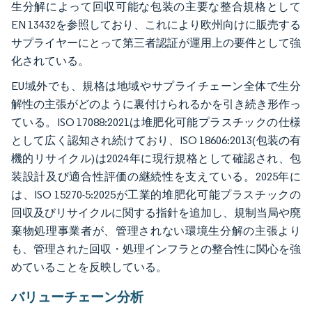
生分解によって回収可能な包装の主要な整合規格として
EN 13432を参照しており、これにより欧州向けに販売する
サプライヤーにとって第三者認証が運用上の要件として強
化されている。
EU域外でも、規格は地域やサプライチェーン全体で生分
解性の主張がどのように裏付けられるかを引き続き形作っ
ている。ISO 17088:2021は堆肥化可能プラスチックの仕様
として広く認知され続けており、ISO 18606:2013(包装の有
機的リサイクル)は2024年に現行規格として確認され、包
装設計及び適合性評価の継続性を支えている。2025年に
は、ISO 15270-5:2025が工業的堆肥化可能プラスチックの
回収及びリサイクルに関する指針を追加し、規制当局や廃
棄物処理事業者が、管理されない環境生分解の主張より
も、管理された回収・処理インフラとの整合性に関心を強
めていることを反映している。
バリューチェーン分析