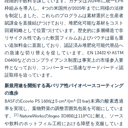
段階的手数料を課しています。カナダは2024年に統一EPR
枠組みを導入し、4つの米国州が2025年までに同様の法律
を制定しました。これらのプログラムは素材選択と生産者
賦課金を直接結びつけており、堆肥化可能な基材をコスト
回避戦略として位置づけています。歴史的に多層構造で非
リサイクル性であった軟質フィルムおよびパウチは最も重
い追加料金に直面しており、認証済み堆肥化可能代替品へ
の急速な切り替えを促しています。EN 13432やASTM
D6400などのコンプライアンス制度は事実上の市場参入要
件となっており、コンバーターに迅速なサードパーティ認
証取得を迫っています。
新規用途を開拓する高バリア性バイオベースコーティング
の進歩
BASFのEcovio PS 1606は5 cm³/(m²·日·bar)未満の酸素透過
率を実現し、葉物野菜の調整雰囲気包装を可能にしていま
[2]
す。
NatureWorksのIngeo 3D850は110°Cに耐え、ソース
や飲料のホットフィル工程における障壁を克服していま