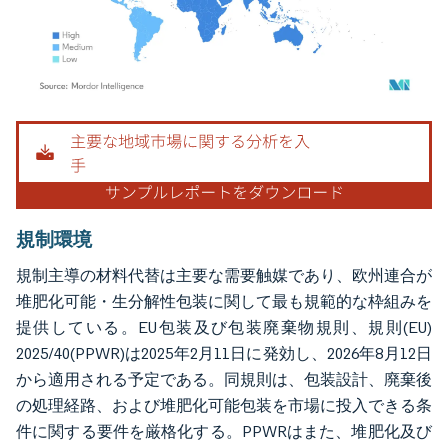
画像 © Mordor Intelligence。再利用にはCC BY 4.0の表示が必要です。
規制環境
規制主導の材料代替は主要な需要触媒であり、欧州連合が
堆肥化可能・生分解性包装に関して最も規範的な枠組みを
提供している。EU包装及び包装廃棄物規則、規則(EU)
2025/40(PPWR)は2025年2月11日に発効し、2026年8月12日
から適用される予定である。同規則は、包装設計、廃棄後
の処理経路、および堆肥化可能包装を市場に投入できる条
件に関する要件を厳格化する。PPWRはまた、堆肥化及び