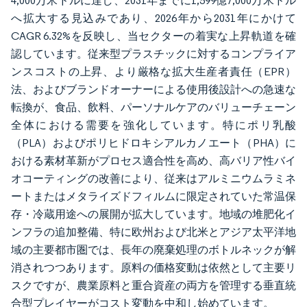
4,000万米ドルに達し、2031年までに1,599億7,000万米ドル
へ拡大する見込みであり、2026年から2031年にかけて
CAGR 6.32%を反映し、当セクターの着実な上昇軌道を確
認しています。従来型プラスチックに対するコンプライア
ンスコストの上昇、より厳格な拡大生産者責任（EPR）
法、およびブランドオーナーによる使用後設計への急速な
転換が、食品、飲料、パーソナルケアのバリューチェーン
全体における需要を強化しています。特にポリ乳酸
（PLA）およびポリヒドロキシアルカノエート（PHA）に
おける素材革新がプロセス適合性を高め、高バリア性バイ
オコーティングの改善により、従来はアルミニウムラミネ
ートまたはメタライズドフィルムに限定されていた常温保
存・冷蔵用途への展開が拡大しています。地域の堆肥化イ
ンフラの追加整備、特に欧州および北米とアジア太平洋地
域の主要都市圏では、長年の廃棄処理のボトルネックが解
消されつつあります。原料の価格変動は依然として主要リ
スクですが、農業原料と重合資産の両方を管理する垂直統
合型プレイヤーがコスト変動を中和し始めています。