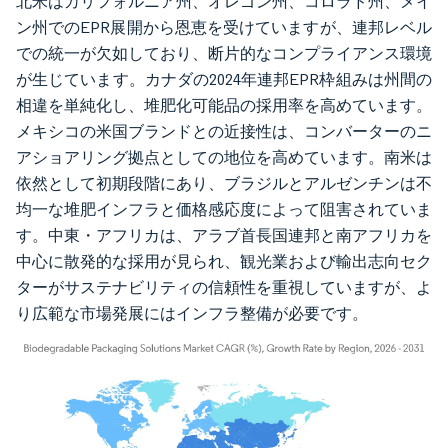
北米はカリフォルニア州、オレゴン州、コロラド州、メイ
ン州でのEPR展開から恩恵を受けていますが、連邦レベル
での統一が欠如しており、断片的なコンプライアンス環境
が生じています。カナダの2024年連邦EPR枠組みは州間の
相違を単純化し、堆肥化可能品の採用率を高めています。
メキシコの米国ブランドとの近接性は、コンバーターのニ
アショアリング拠点としての地位を高めています。南米は
依然として初期段階にあり、ブラジルとアルゼンチンは不
均一な堆肥インフラと価格感応度によって阻害されていま
す。中東・アフリカは、アラブ首長国連邦と南アフリカを
中心に散発的な採用が見られ、観光業および輸出志向セク
ターがサステナビリティの信頼性を重視していますが、よ
り広範な市場発展にはインフラ整備が必要です。