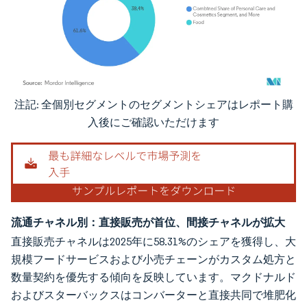
注記: 全個別セグメントのセグメントシェアはレポート購
画像 © Mordor Intelligence。再利用にはCC BY 4.0の表示が必要です。
入後にご確認いただけます
流通チャネル別：直接販売が首位、間接チャネルが拡大
直接販売チャネルは2025年に58.31%のシェアを獲得し、大
規模フードサービスおよび小売チェーンがカスタム処方と
数量契約を優先する傾向を反映しています。マクドナルド
およびスターバックスはコンバーターと直接共同で堆肥化