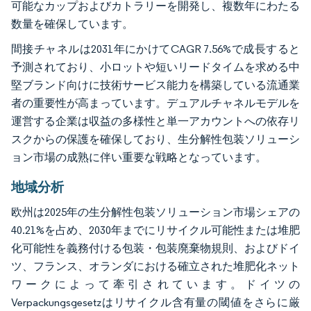
可能なカップおよびカトラリーを開発し、複数年にわたる
数量を確保しています。
間接チャネルは2031年にかけてCAGR 7.56%で成長すると
予測されており、小ロットや短いリードタイムを求める中
堅ブランド向けに技術サービス能力を構築している流通業
者の重要性が高まっています。デュアルチャネルモデルを
運営する企業は収益の多様性と単一アカウントへの依存リ
スクからの保護を確保しており、生分解性包装ソリューシ
ョン市場の成熟に伴い重要な戦略となっています。
地域分析
欧州は2025年の生分解性包装ソリューション市場シェアの
40.21%を占め、2030年までにリサイクル可能性または堆肥
化可能性を義務付ける包装・包装廃棄物規則、およびドイ
ツ、フランス、オランダにおける確立された堆肥化ネット
ワークによって牽引されています。ドイツの
Verpackungsgesetzはリサイクル含有量の閾値をさらに厳