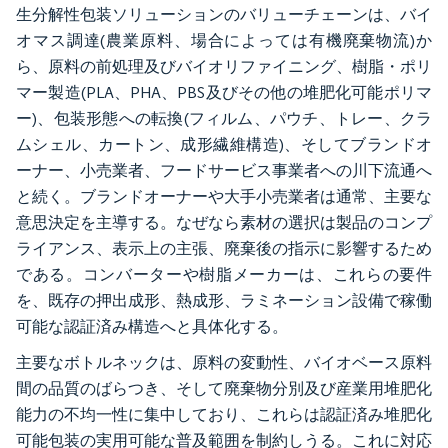
生分解性包装ソリューションのバリューチェーンは、バイ
オマス調達(農業原料、場合によっては有機廃棄物流)か
ら、原料の前処理及びバイオリファイニング、樹脂・ポリ
マー製造(PLA、PHA、PBS及びその他の堆肥化可能ポリマ
ー)、包装形態への転換(フィルム、パウチ、トレー、クラ
ムシェル、カートン、成形繊維構造)、そしてブランドオ
ーナー、小売業者、フードサービス事業者への川下流通へ
と続く。ブランドオーナーや大手小売業者は通常、主要な
意思決定を主導する。なぜなら素材の選択は製品のコンプ
ライアンス、表示上の主張、廃棄後の指示に影響するため
である。コンバーターや樹脂メーカーは、これらの要件
を、既存の押出成形、熱成形、ラミネーション設備で稼働
可能な認証済み構造へと具体化する。
主要なボトルネックは、原料の変動性、バイオベース原料
間の品質のばらつき、そして廃棄物分別及び産業用堆肥化
能力の不均一性に集中しており、これらは認証済み堆肥化
可能包装の実用可能な普及範囲を制約しうる。これに対応