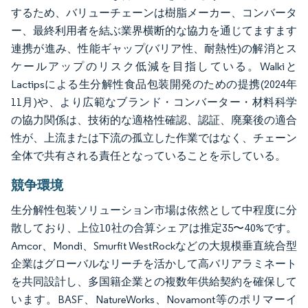
するため、バリューチェーンは樹脂メーカー、コンバータ
ー、最終利用者を結ぶ業界横断的な協力を通じてますます
連携が進み、性能ギャップ(バリア性、耐熱性)の解消とス
ケールアップのリスク低減を目指している。Walkiと
Lactipsによる生分解性食品包装開発のための提携(2024年
11月)や、より広範なブランド・コンバーター・材料科学
の協力関係は、技術的な適格性確認、認証、廃棄後の適合
性が、上流または下流の孤立した作業ではなく、チェーン
全体で共有される責任となっていることを示している。
競争環境
生分解性包装ソリューション市場は依然として中程度に分
散しており、上位10社の合算シェアは推定35〜40%です。
Amcor、Mondi、Smurfit WestRockなどの大規模垂直統合型
企業はグローバルなリーチを活かして高バリアラミネート
を共同設計し、多国籍企業との複数年供給契約を確保して
います。BASF、NatureWorks、Novamont等のポリマーイ