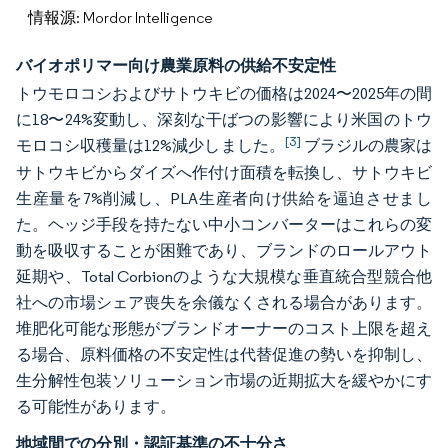
情報源: Mordor Intelligence
バイオポリマー向け農業原料の供給不安定性
トウモロコシおよびサトウキビの価格は2024〜2025年の間
に18〜24%変動し、深刻な干ばつの影響により米国のトウ
[3]
モロコシ収穫量は12%減少しました。
ブラジルの農家は
サトウキビからダイズへ作付け面積を転換し、サトウキビ
生産量を7%削減し、PLA生産者向け供給を逼迫させまし
た。ヘッジ手段を持たない中小コンバーターはこれらの変
動を吸収することが困難であり、ブランドのロールアウト
延期や、Total Corbionのような大規模な垂直統合型競合他
社への市場シェア喪失を余儀なくされる場合があります。
堆肥化可能な形態がブランドオーナーのコスト上限を超え
る場合、原料価格の不安定性は代替促進の勢いを抑制し、
生分解性包装ソリューション市場の近期拡大を緩やかにす
る可能性があります。
地域間での分別・認証基準の不十分さ