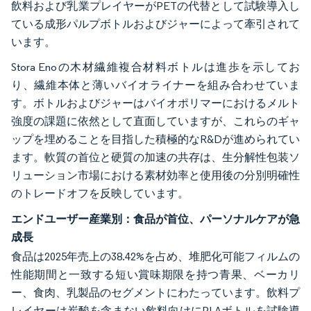
飲料および乳業プレイヤーがPETの代替として試験導入し
ている成形パルプボトルおよびジャーによって牽引されて
います。
Stora Enoの木材繊維複合材料ボトルは進歩を示してお
り、繊維本体と薄いバイオライナーを組み合わせていま
す。ボトルおよびジャーはバイオポリマーにおけるメルト
強度の課題に依然として直面していますが、これらのギャ
ップを埋めることを目指した積極的なR&Dが進められてい
ます。軟質の首位と硬質の加速の共存は、生分解性包装ソ
リューション市場における素材効率と使用後の分別明確性
のトレードオフを反映しています。
エンドユーザー産業別：食品が首位、パーソナルケアが急
成長
食品は2025年売上の38.42%を占め、堆肥化可能フィルムの
性能期間と一致する短い賞味期限を持つ青果、ベーカリ
ー、食肉、乳製品のセグメントにわたっています。飲料プ
レイヤーは炭酸を含まない飲料向けにPLAボトルを試験導