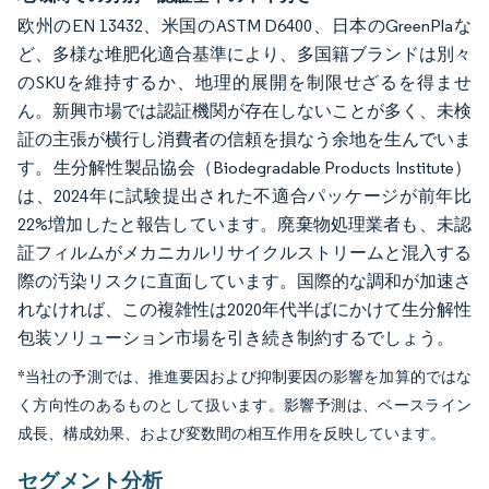
欧州のEN 13432、米国のASTM D6400、日本のGreenPlaな
ど、多様な堆肥化適合基準により、多国籍ブランドは別々
のSKUを維持するか、地理的展開を制限せざるを得ませ
ん。新興市場では認証機関が存在しないことが多く、未検
証の主張が横行し消費者の信頼を損なう余地を生んでいま
す。生分解性製品協会（Biodegradable Products Institute）
は、2024年に試験提出された不適合パッケージが前年比
22%増加したと報告しています。廃棄物処理業者も、未認
証フィルムがメカニカルリサイクルストリームと混入する
際の汚染リスクに直面しています。国際的な調和が加速さ
れなければ、この複雑性は2020年代半ばにかけて生分解性
包装ソリューション市場を引き続き制約するでしょう。
*当社の予測では、推進要因および抑制要因の影響を加算的ではな
く方向性のあるものとして扱います。影響予測は、ベースライン
成長、構成効果、および変数間の相互作用を反映しています。
セグメント分析