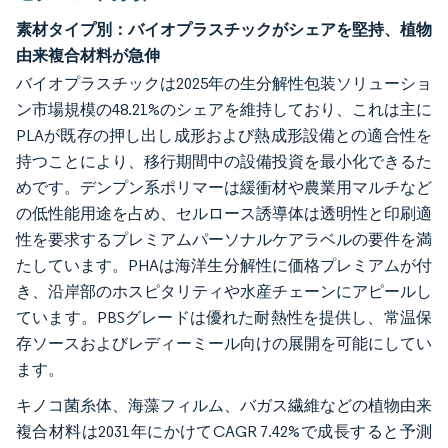
素材タイプ別：バイオプラスチックがシェアを堅持、植物
由来複合材料が急伸
バイオプラスチックは2025年の生分解性包装ソリューショ
ン市場規模の48.21%のシェアを維持しており、これは主に
PLAが既存の押し出し成形および熱成形設備との適合性を
持つことにより、移行期間中の設備投資を最小化できるた
めです。デンプン系ポリマーは緩衝材や農業用マルチなど
の低性能用途を占め、セルロース誘導体は透明性と印刷適
性を要求するプレミアムパーソナルケアラベルの要件を満
たしています。PHAは海洋生分解性に価格プレミアムが付
き、沿岸部のホスピタリティや水産チェーンにアピールし
ています。PBSグレードは優れた耐熱性を提供し、常温保
存ソースおよびレディーミール向けの展開を可能にしてい
ます。
キノコ菌糸体、海藻フィルム、バガス繊維などの植物由来
複合材料は2031年にかけてCAGR 7.42%で成長すると予測