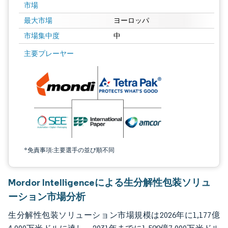
市場
最大市場
ヨーロッパ
市場集中度
中
画像 © Mordor Intelligence。再利用にはCC BY 4.0の表示が必要です。
主要プレーヤー
*免責事項:主要選手の並び順不同
Mordor Intelligenceによる生分解性包装ソリュ
ーション市場分析
生分解性包装ソリューション市場規模は2026年に1,177億