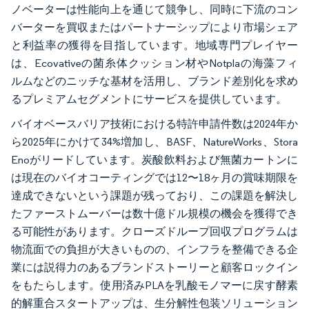
ノベーターは性能向上を通じて競争し、同時に下流のコン
バーターを買収またはパートナーシップにより市場シェア
と利益率の獲得を目指しています。地域専門プレイヤー
は、Ecovativeの菌糸体クッション材やNotplaの海藻フィ
ルムなどのニッチな基材を活用し、ブランド差別化を求め
るプレミアムセグメントにサービスを提供しています。
バイオベースバリア技術における特許申請件数は2024年か
ら2025年にかけて34%増加し、BASF、NatureWorks、Stora
Enoがリードしています。炭酸飲料および無菌カートンに
は現在のバイオコーティングでは12〜18ヶ月の賞味期限を
達成できないという課題が残っており、この課題を解決し
たファーストムーバーは数十億ドル規模の機会を獲得でき
る可能性があります。クローズドループ回収プログラムは
物流面での負担が大きいものの、インフラを整備できる企
業には説得力のあるブランドストーリーと顧客ロックイン
をもたらします。使用済みPLAを乳酸モノマーに戻す酵素
的解重合スタートアップは、生分解性包装ソリューション