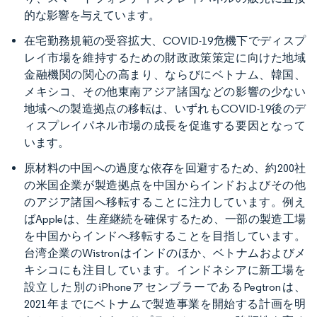
的な影響を与えています。
在宅勤務規範の受容拡大、COVID-19危機下でディスプ
レイ市場を維持するための財政政策策定に向けた地域
金融機関の関心の高まり、ならびにベトナム、韓国、
メキシコ、その他東南アジア諸国などの影響の少ない
地域への製造拠点の移転は、いずれもCOVID-19後のデ
ィスプレイパネル市場の成長を促進する要因となって
います。
原材料の中国への過度な依存を回避するため、約200社
の米国企業が製造拠点を中国からインドおよびその他
のアジア諸国へ移転することに注力しています。例え
ばAppleは、生産継続を確保するため、一部の製造工場
を中国からインドへ移転することを目指しています。
台湾企業のWistronはインドのほか、ベトナムおよびメ
キシコにも注目しています。インドネシアに新工場を
設立した別のiPhoneアセンブラーであるPegtronは、
2021年までにベトナムで製造事業を開始する計画を明