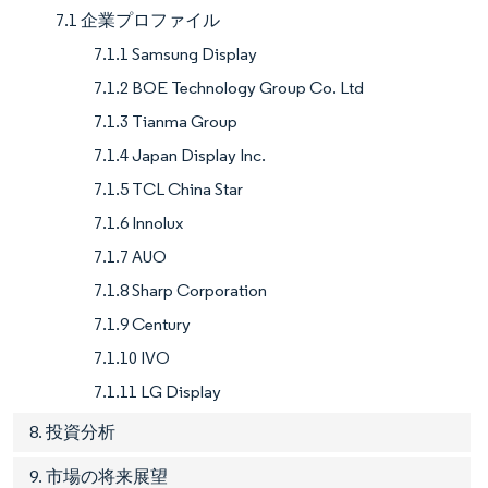
7.1 企業プロファイル
7.1.1 Samsung Display
7.1.2 BOE Technology Group Co. Ltd
7.1.3 Tianma Group
7.1.4 Japan Display Inc.
7.1.5 TCL China Star
7.1.6 Innolux
7.1.7 AUO
7.1.8 Sharp Corporation
7.1.9 Century
7.1.10 IVO
7.1.11 LG Display
8. 投資分析
9. 市場の将来展望