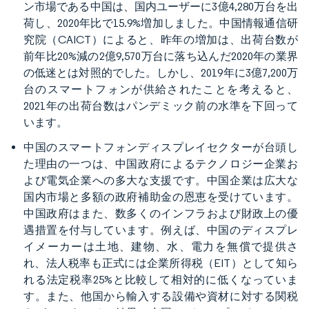
ン市場である中国は、国内ユーザーに3億4,280万台を出
荷し、2020年比で15.9%増加しました。中国情報通信研
究院（CAICT）によると、昨年の増加は、出荷台数が
前年比20%減の2億9,570万台に落ち込んだ2020年の業界
の低迷とは対照的でした。しかし、2019年に3億7,200万
台のスマートフォンが供給されたことを考えると、
2021年の出荷台数はパンデミック前の水準を下回って
います。
中国のスマートフォンディスプレイセクターが台頭し
た理由の一つは、中国政府によるテクノロジー企業お
よび電気企業への多大な支援です。中国企業は広大な
国内市場と多額の政府補助金の恩恵を受けています。
中国政府はまた、数多くのインフラおよび財政上の優
遇措置を付与しています。例えば、中国のディスプレ
イメーカーは土地、建物、水、電力を無償で提供さ
れ、法人税率も正式には企業所得税（EIT）として知ら
れる法定税率25%と比較して相対的に低くなっていま
す。また、他国から輸入する設備や資材に対する関税