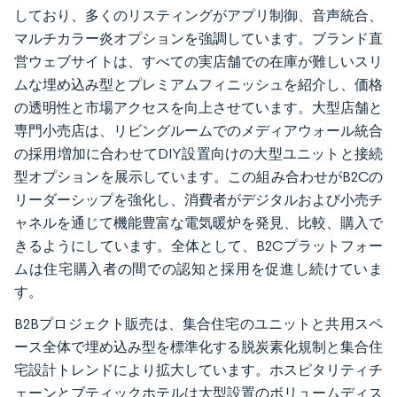
しており、多くのリスティングがアプリ制御、音声統合、
マルチカラー炎オプションを強調しています。ブランド直
営ウェブサイトは、すべての実店舗での在庫が難しいスリ
ムな埋め込み型とプレミアムフィニッシュを紹介し、価格
の透明性と市場アクセスを向上させています。大型店舗と
専門小売店は、リビングルームでのメディアウォール統合
の採用増加に合わせてDIY設置向けの大型ユニットと接続
型オプションを展示しています。この組み合わせがB2Cの
リーダーシップを強化し、消費者がデジタルおよび小売チ
ャネルを通じて機能豊富な電気暖炉を発見、比較、購入で
きるようにしています。全体として、B2Cプラットフォー
ムは住宅購入者の間での認知と採用を促進し続けていま
す。
B2Bプロジェクト販売は、集合住宅のユニットと共用スペ
ース全体で埋め込み型を標準化する脱炭素化規制と集合住
宅設計トレンドにより拡大しています。ホスピタリティチ
ェーンとブティックホテルは大型設置のボリュームディス