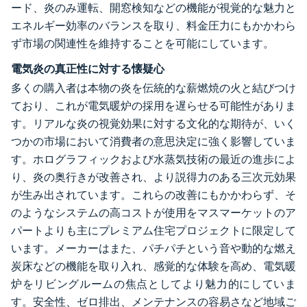
ード、炎のみ運転、開窓検知などの機能が視覚的な魅力と
エネルギー効率のバランスを取り、料金圧力にもかかわら
ず市場の関連性を維持することを可能にしています。
電気炎の真正性に対する懐疑心
多くの購入者は本物の炎を伝統的な薪燃焼の火と結びつけ
ており、これが電気暖炉の採用を遅らせる可能性がありま
す。リアルな炎の視覚効果に対する文化的な期待が、いく
つかの市場において消費者の意思決定に強く影響していま
す。ホログラフィックおよび水蒸気技術の最近の進歩によ
り、炎の奥行きが改善され、より説得力のある三次元効果
が生み出されています。これらの改善にもかかわらず、そ
のようなシステムの高コストが使用をマスマーケットのア
パートよりも主にプレミアム住宅プロジェクトに限定して
います。メーカーはまた、パチパチという音や動的な燃え
炭床などの機能を取り入れ、感覚的な体験を高め、電気暖
炉をリビングルームの焦点としてより魅力的にしていま
す。安全性、ゼロ排出、メンテナンスの容易さなど地域ご