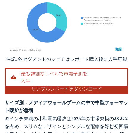
注記: 各セグメントのシェアはレポート購入後に入手可能
画像 © Mordor Intelligence。再利用にはCC BY 4.0の表示が必要です。
サイズ別：メディアウォールブームの中で中型フォーマッ
ト暖炉が急増
32インチ未満の小型電気暖炉は2025年の市場規模の38.37%
を占め、スリムなデザインとシンプルな配線を好む初回購