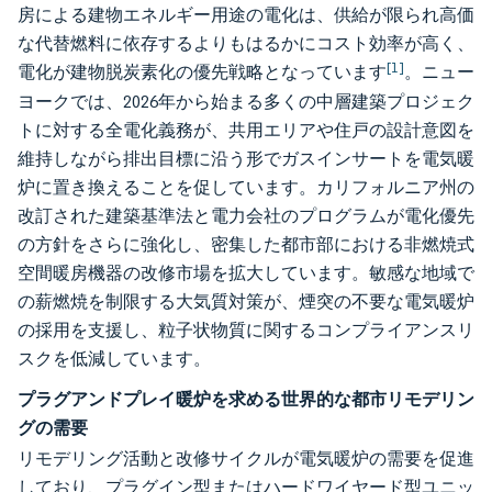
房による建物エネルギー用途の電化は、供給が限られ高価
な代替燃料に依存するよりもはるかにコスト効率が高く、
[1]
電化が建物脱炭素化の優先戦略となっています
。ニュー
ヨークでは、2026年から始まる多くの中層建築プロジェク
トに対する全電化義務が、共用エリアや住戸の設計意図を
維持しながら排出目標に沿う形でガスインサートを電気暖
炉に置き換えることを促しています。カリフォルニア州の
改訂された建築基準法と電力会社のプログラムが電化優先
の方針をさらに強化し、密集した都市部における非燃焼式
空間暖房機器の改修市場を拡大しています。敏感な地域で
の薪燃焼を制限する大気質対策が、煙突の不要な電気暖炉
の採用を支援し、粒子状物質に関するコンプライアンスリ
スクを低減しています。
プラグアンドプレイ暖炉を求める世界的な都市リモデリン
グの需要
リモデリング活動と改修サイクルが電気暖炉の需要を促進
しており、プラグイン型またはハードワイヤード型ユニッ