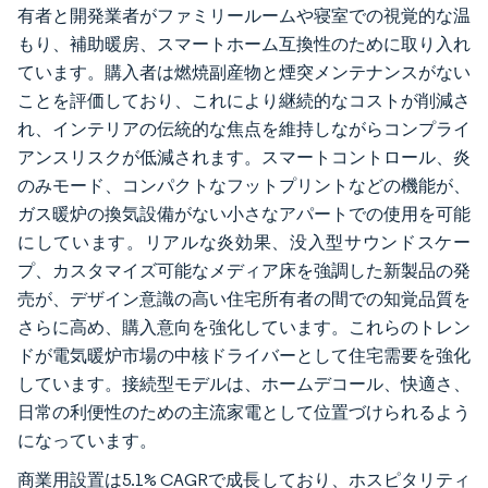
有者と開発業者がファミリールームや寝室での視覚的な温
もり、補助暖房、スマートホーム互換性のために取り入れ
ています。購入者は燃焼副産物と煙突メンテナンスがない
ことを評価しており、これにより継続的なコストが削減さ
れ、インテリアの伝統的な焦点を維持しながらコンプライ
アンスリスクが低減されます。スマートコントロール、炎
のみモード、コンパクトなフットプリントなどの機能が、
ガス暖炉の換気設備がない小さなアパートでの使用を可能
にしています。リアルな炎効果、没入型サウンドスケー
プ、カスタマイズ可能なメディア床を強調した新製品の発
売が、デザイン意識の高い住宅所有者の間での知覚品質を
さらに高め、購入意向を強化しています。これらのトレン
ドが電気暖炉市場の中核ドライバーとして住宅需要を強化
しています。接続型モデルは、ホームデコール、快適さ、
日常の利便性のための主流家電として位置づけられるよう
になっています。
商業用設置は5.1% CAGRで成長しており、ホスピタリティ