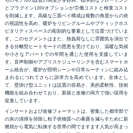
らのモデルの設置の簡便さを好み、標準的なフレーミング
とプラグイン120Vオプションが労働コストと検査コスト
を削減します。高級な三面ベイ構成は複数の角度からの炎
の視認性を高め、暖炉をリビングルームやブティックホス
ピタリティスペースの彫刻的な要素として位置づけていま
す。このセグメントはまた、熱負荷なしに雰囲気を演出で
きる分離型ヒートモードの恩恵を受けており、温暖な気候
や小さなアパートでの年間を通じた使用を支援していま
す。音声制御やアプリスケジューリングを含むスマートホ
ーム統合が、暖炉が照明シーンや日常ルーティンに組み込
まれるにつれてさらに訴求力を高めています。全体とし
て、壁掛け型ユニットは設置の容易さ、美的柔軟性、技術
機能を組み合わせており、新築と改修の両方で強い採用を
促進しています。
インサートおよび改修フォーマットは、密集した都市部で
の灰の清掃を排除し粒子状物質への暴露を減らすために薪
燃焼から電気に転換する世帯の間でますます人気が高まっ