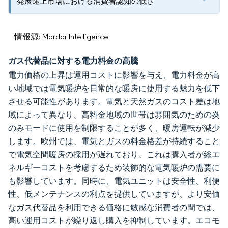
発展途上市場における消費者認知の低さ
情報源: Mordor Intelligence
ガス代替品に対する電力料金の高騰
電力価格の上昇は運用コストに影響を与え、電力料金が高
い地域では電気暖炉を日常的な暖房に使用する魅力を低下
させる可能性があります。電気と天然ガスのコスト差は地
域によって異なり、高料金地域の世帯は雰囲気のための炎
のみモードに使用を制限することが多く、暖房運転が減少
します。欧州では、電気とガスの料金格差が持続すること
で電気空間暖房の採用が遅れており、これは購入者が総エ
ネルギーコストを考慮するため装飾的な電気暖炉の需要に
も影響しています。同時に、電気ユニットは安全性、利便
性、低メンテナンスの利点を提供していますが、より安価
なガス代替品を利用できる価格に敏感な消費者の間では、
高い運用コストが繰り返し購入を抑制しています。エコモ