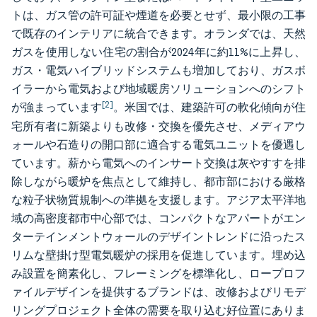
トは、ガス管の許可証や煙道を必要とせず、最小限の工事
で既存のインテリアに統合できます。オランダでは、天然
ガスを使用しない住宅の割合が2024年に約11%に上昇し、
ガス・電気ハイブリッドシステムも増加しており、ガスボ
イラーから電気および地域暖房ソリューションへのシフト
[2]
が強まっています
。米国では、建築許可の軟化傾向が住
宅所有者に新築よりも改修・交換を優先させ、メディアウ
ォールや石造りの開口部に適合する電気ユニットを優遇し
ています。薪から電気へのインサート交換は灰やすすを排
除しながら暖炉を焦点として維持し、都市部における厳格
な粒子状物質規制への準拠を支援します。アジア太平洋地
域の高密度都市中心部では、コンパクトなアパートがエン
ターテインメントウォールのデザイントレンドに沿ったス
リムな壁掛け型電気暖炉の採用を促進しています。埋め込
み設置を簡素化し、フレーミングを標準化し、ロープロフ
ァイルデザインを提供するブランドは、改修およびリモデ
リングプロジェクト全体の需要を取り込む好位置にありま