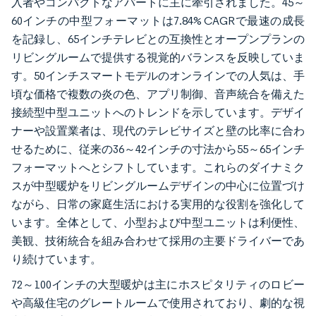
入者やコンパクトなアパートに主に牽引されました。45～
60インチの中型フォーマットは7.84% CAGRで最速の成長
を記録し、65インチテレビとの互換性とオープンプランの
リビングルームで提供する視覚的バランスを反映していま
す。50インチスマートモデルのオンラインでの人気は、手
頃な価格で複数の炎の色、アプリ制御、音声統合を備えた
接続型中型ユニットへのトレンドを示しています。デザイ
ナーや設置業者は、現代のテレビサイズと壁の比率に合わ
せるために、従来の36～42インチの寸法から55～65インチ
フォーマットへとシフトしています。これらのダイナミク
スが中型暖炉をリビングルームデザインの中心に位置づけ
ながら、日常の家庭生活における実用的な役割を強化して
います。全体として、小型および中型ユニットは利便性、
美観、技術統合を組み合わせて採用の主要ドライバーであ
り続けています。
72～100インチの大型暖炉は主にホスピタリティのロビー
や高級住宅のグレートルームで使用されており、劇的な視