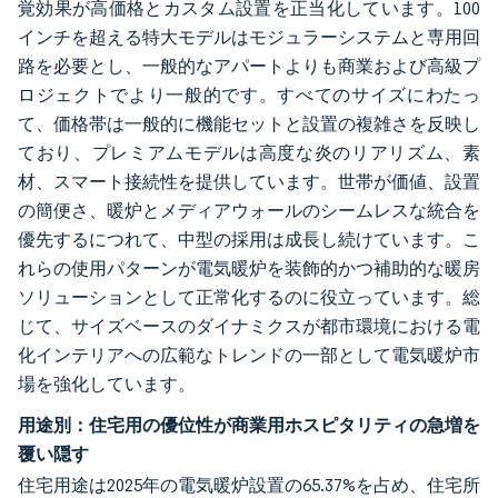
覚効果が高価格とカスタム設置を正当化しています。100
インチを超える特大モデルはモジュラーシステムと専用回
路を必要とし、一般的なアパートよりも商業および高級プ
ロジェクトでより一般的です。すべてのサイズにわたっ
て、価格帯は一般的に機能セットと設置の複雑さを反映し
ており、プレミアムモデルは高度な炎のリアリズム、素
材、スマート接続性を提供しています。世帯が価値、設置
の簡便さ、暖炉とメディアウォールのシームレスな統合を
優先するにつれて、中型の採用は成長し続けています。こ
れらの使用パターンが電気暖炉を装飾的かつ補助的な暖房
ソリューションとして正常化するのに役立っています。総
じて、サイズベースのダイナミクスが都市環境における電
化インテリアへの広範なトレンドの一部として電気暖炉市
場を強化しています。
用途別：住宅用の優位性が商業用ホスピタリティの急増を
覆い隠す
住宅用途は2025年の電気暖炉設置の65.37%を占め、住宅所