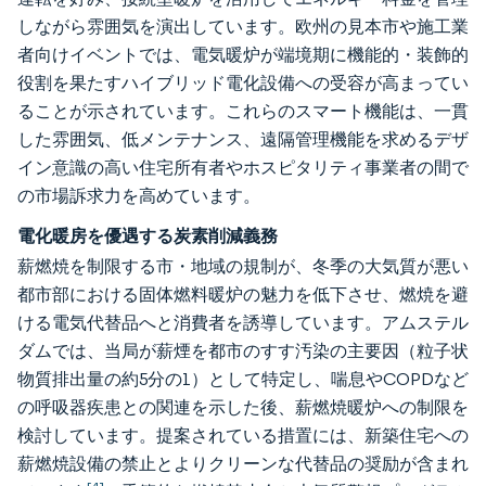
しながら雰囲気を演出しています。欧州の見本市や施工業
者向けイベントでは、電気暖炉が端境期に機能的・装飾的
役割を果たすハイブリッド電化設備への受容が高まってい
ることが示されています。これらのスマート機能は、一貫
した雰囲気、低メンテナンス、遠隔管理機能を求めるデザ
イン意識の高い住宅所有者やホスピタリティ事業者の間で
の市場訴求力を高めています。
電化暖房を優遇する炭素削減義務
薪燃焼を制限する市・地域の規制が、冬季の大気質が悪い
都市部における固体燃料暖炉の魅力を低下させ、燃焼を避
ける電気代替品へと消費者を誘導しています。アムステル
ダムでは、当局が薪煙を都市のすす汚染の主要因（粒子状
物質排出量の約5分の1）として特定し、喘息やCOPDなど
の呼吸器疾患との関連を示した後、薪燃焼暖炉への制限を
検討しています。提案されている措置には、新築住宅への
薪燃焼設備の禁止とよりクリーンな代替品の奨励が含まれ