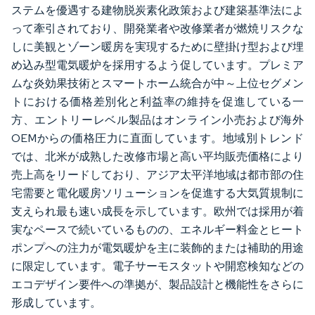
ステムを優遇する建物脱炭素化政策および建築基準法によ
って牽引されており、開発業者や改修業者が燃焼リスクな
しに美観とゾーン暖房を実現するために壁掛け型および埋
め込み型電気暖炉を採用するよう促しています。プレミア
ムな炎効果技術とスマートホーム統合が中～上位セグメン
トにおける価格差別化と利益率の維持を促進している一
方、エントリーレベル製品はオンライン小売および海外
OEMからの価格圧力に直面しています。地域別トレンド
では、北米が成熟した改修市場と高い平均販売価格により
売上高をリードしており、アジア太平洋地域は都市部の住
宅需要と電化暖房ソリューションを促進する大気質規制に
支えられ最も速い成長を示しています。欧州では採用が着
実なペースで続いているものの、エネルギー料金とヒート
ポンプへの注力が電気暖炉を主に装飾的または補助的用途
に限定しています。電子サーモスタットや開窓検知などの
エコデザイン要件への準拠が、製品設計と機能性をさらに
形成しています。