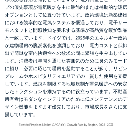
プの優先事項が電気暖炉を主に装飾的または補助的な暖房
オプションとして位置づけています。政策環境は新築建物
における効率的な電気システムを優遇しており、電子サー
モスタットと開窓検知を要求する基準が高品質な暖炉製品
と一致しています。ドイツでは、2025年のエネルギー政策
が建物暖房の脱炭素化を強調しており、電力コストと低排
出で簡単な室内快適性への欲求の間に緊張を生み出してい
ます。消費者は年間を通じた雰囲気のために炎のみモード
に頼り、必要に応じて暖房を起動することが多く、リビン
グルームやホスピタリティエリアでの一貫した使用を支援
しています。燃焼を制限する地域規制が電気暖炉への安定
したトラクションを維持するのに役立っています。不動産
所有者はモダンなインテリアのために低メンテナンスのデ
ザイン機能をますます優先しており、市場成長をさらに支
援しています。