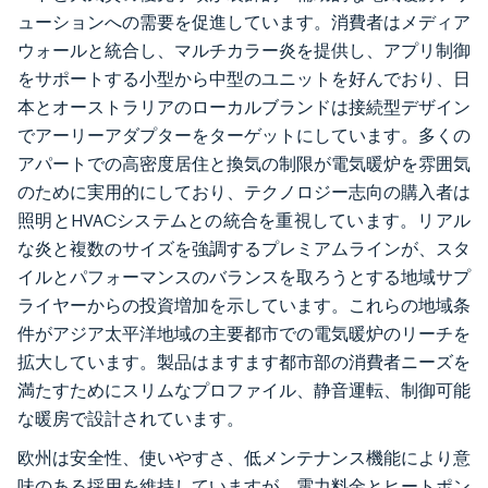
ューションへの需要を促進しています。消費者はメディア
ウォールと統合し、マルチカラー炎を提供し、アプリ制御
をサポートする小型から中型のユニットを好んでおり、日
本とオーストラリアのローカルブランドは接続型デザイン
でアーリーアダプターをターゲットにしています。多くの
アパートでの高密度居住と換気の制限が電気暖炉を雰囲気
のために実用的にしており、テクノロジー志向の購入者は
照明とHVACシステムとの統合を重視しています。リアル
な炎と複数のサイズを強調するプレミアムラインが、スタ
イルとパフォーマンスのバランスを取ろうとする地域サプ
ライヤーからの投資増加を示しています。これらの地域条
件がアジア太平洋地域の主要都市での電気暖炉のリーチを
拡大しています。製品はますます都市部の消費者ニーズを
満たすためにスリムなプロファイル、静音運転、制御可能
な暖房で設計されています。
欧州は安全性、使いやすさ、低メンテナンス機能により意
味のある採用を維持していますが、電力料金とヒートポン