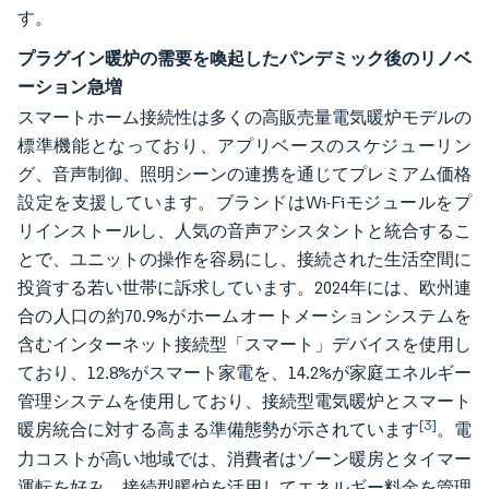
す。
プラグイン暖炉の需要を喚起したパンデミック後のリノベ
ーション急増
スマートホーム接続性は多くの高販売量電気暖炉モデルの
標準機能となっており、アプリベースのスケジューリン
グ、音声制御、照明シーンの連携を通じてプレミアム価格
設定を支援しています。ブランドはWi-Fiモジュールをプ
リインストールし、人気の音声アシスタントと統合するこ
とで、ユニットの操作を容易にし、接続された生活空間に
投資する若い世帯に訴求しています。2024年には、欧州連
合の人口の約70.9%がホームオートメーションシステムを
含むインターネット接続型「スマート」デバイスを使用し
ており、12.8%がスマート家電を、14.2%が家庭エネルギー
管理システムを使用しており、接続型電気暖炉とスマート
[3]
暖房統合に対する高まる準備態勢が示されています
。電
力コストが高い地域では、消費者はゾーン暖房とタイマー
運転を好み、接続型暖炉を活用してエネルギー料金を管理