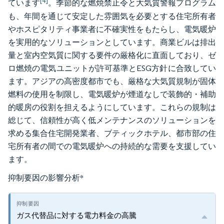
[4]
ています
。季節的な燃焼禁止令と大気質警報プログラム
も、年間を通じて安定した雰囲気を必要とする住宅所有者
やホスピタリティ事業者に不確実性をもたらし、電気暖炉
を実用的なソリューションとしています。商業ビルは排出
量と室内空気質に関する要件の厳格化に直面しており、ゼ
ロ燃焼の電気ユニットが許可基準とESG方針に合致してい
ます。アジアの高密度都市でも、厳格な大気質規制が固体
燃料の使用を制限し、電気暖炉が煙道なしで装飾的・補助
的暖房の役割を担えるようにしています。これらの規制は
総じて、信頼性が高く低メンテナンスのソリューションを
求める集合住宅開発業者、ブティックホテル、都市部の住
宅所有者の間での電気暖炉への持続的な需要を支援してい
ます。
抑制要因の影響分析
*
ガス代替品に対する電力料金の高騰