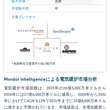
最大市場
北米
市場集中度
中
画像 © Mordor Intelligence。再利用にはCC BY 4.0の表示が必要です。
主要プレーヤー
*免責事項:主要選手の並び順不同
Mordor Intelligenceによる電気暖炉市場分析
電気暖炉市場規模は、2025年の26億5,000万米ドルから
2026年には27億6,000万米ドルに成長し、2026年から2031
年にかけてCAGR 4.13%で2031年までに33億8,000万米ドル
に達すると予測されています。市場成長は、全電化暖房シ