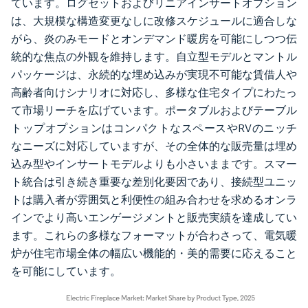
ています。ログセットおよびリニアインサートオプション
は、大規模な構造変更なしに改修スケジュールに適合しな
がら、炎のみモードとオンデマンド暖房を可能にしつつ伝
統的な焦点の外観を維持します。自立型モデルとマントル
パッケージは、永続的な埋め込みが実現不可能な賃借人や
高齢者向けシナリオに対応し、多様な住宅タイプにわたっ
て市場リーチを広げています。ポータブルおよびテーブル
トップオプションはコンパクトなスペースやRVのニッチ
なニーズに対応していますが、その全体的な販売量は埋め
込み型やインサートモデルよりも小さいままです。スマー
ト統合は引き続き重要な差別化要因であり、接続型ユニッ
トは購入者が雰囲気と利便性の組み合わせを求めるオンラ
インでより高いエンゲージメントと販売実績を達成してい
ます。これらの多様なフォーマットが合わさって、電気暖
炉が住宅市場全体の幅広い機能的・美的需要に応えること
を可能にしています。