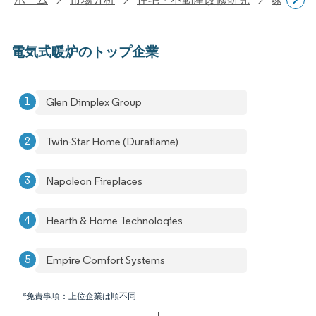
電気式暖炉のトップ企業
Glen Dimplex Group
Twin-Star Home (Duraflame)
Napoleon Fireplaces
Hearth & Home Technologies
Empire Comfort Systems
*免責事項：上位企業は順不同