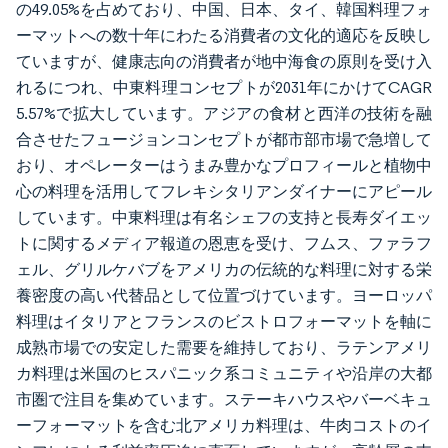
の49.05%を占めており、中国、日本、タイ、韓国料理フォ
ーマットへの数十年にわたる消費者の文化的適応を反映し
ていますが、健康志向の消費者が地中海食の原則を受け入
れるにつれ、中東料理コンセプトが2031年にかけてCAGR
5.57%で拡大しています。アジアの食材と西洋の技術を融
合させたフュージョンコンセプトが都市部市場で急増して
おり、オペレーターはうまみ豊かなプロフィールと植物中
心の料理を活用してフレキシタリアンダイナーにアピール
しています。中東料理は有名シェフの支持と長寿ダイエッ
トに関するメディア報道の恩恵を受け、フムス、ファラフ
ェル、グリルケバブをアメリカの伝統的な料理に対する栄
養密度の高い代替品として位置づけています。ヨーロッパ
料理はイタリアとフランスのビストロフォーマットを軸に
成熟市場での安定した需要を維持しており、ラテンアメリ
カ料理は米国のヒスパニック系コミュニティや沿岸の大都
市圏で注目を集めています。ステーキハウスやバーベキュ
ーフォーマットを含む北アメリカ料理は、牛肉コストのイ