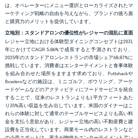
は、オペレーターにメニュー選択とローカライズされたマ
ーケティング戦略の自由を与えながら、ブランドの後ろ盾
と購買力のメリットを提供しています。
立地別：スタンドアロンの優位性がレジャーの混乱に直面
レジャー立地における体験型ダイニングコンセプトは2031
年にかけてCAGR 5.86%で成長すると予測されており、
2025年のスタンドアロンレストランの市場シェア68.87%に
挑戦しています。消費者はエンターテイメントと食事体験
を組み合わせた場所をますます求めており、Puttshackや
Bowleroなどの施設は、ミニゴルフ、ボウリング、アーケ
ードゲームなどのアクティビティにフードサービスを統合
することで、従来のレストランよりも1平方フィートあた
り35%高い収益を生み出しています。米国のダイナーはこ
れらの体験に対して通常のテーブルサービスよりも高い料
金を支払う意欲があり、レジャー立地の高い不動産費と建
設費を正当化しています。商業モール内のレストランなど
の小売スポットは、家主が物件をエンターテイメントアン