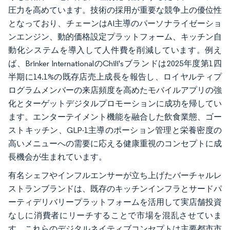
圧力を高めています。技術の採用が重要な競争上の優位性
となっており、チェーンはAI主導のパーソナライゼーショ
ンエンジン、動的価格設定プラットフォーム、キッチン自
動化システムを導入して人件費を削減しています。例え
ば、Brinker InternationalのChili'sブランドは2025年度第1四
半期に14.1%の既存店売上成長を報告し、ロイヤルティプ
ログラムメンバーの来店頻度を高めたモバイルアプリの強
化とターゲットデジタルプロモーションに成功を帰してい
ます。エンターテイメント機能を融合した飲食業態、ゴー
ストキッチン、GLP-1主導のポーション管理と栄養密度の
高いメニューへの需要に応える健康重視のコンセプトに成
長機会が生まれています。
有名シェフやインフルエンサーが立ち上げたバーチャルレ
ストランブランドは、既存のキッチンインフラとサードパ
ーティデリバリープラットフォームを活用して実店舗投資
なしに消費者にリーチすることで市場を混乱させていま
す。これらのデジタルネイティブコンセプトは主要都市市