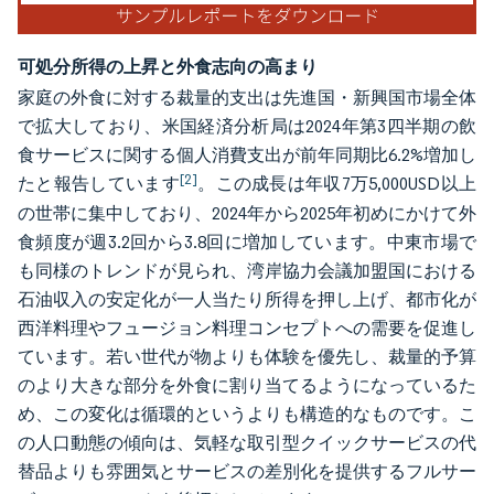
可処分所得の上昇と外食志向の高まり
家庭の外食に対する裁量的支出は先進国・新興国市場全体
で拡大しており、米国経済分析局は2024年第3四半期の飲
食サービスに関する個人消費支出が前年同期比6.2%増加し
[2]
たと報告しています
。この成長は年収7万5,000USD以上
の世帯に集中しており、2024年から2025年初めにかけて外
食頻度が週3.2回から3.8回に増加しています。中東市場で
も同様のトレンドが見られ、湾岸協力会議加盟国における
石油収入の安定化が一人当たり所得を押し上げ、都市化が
西洋料理やフュージョン料理コンセプトへの需要を促進し
ています。若い世代が物よりも体験を優先し、裁量的予算
のより大きな部分を外食に割り当てるようになっているた
め、この変化は循環的というよりも構造的なものです。こ
の人口動態の傾向は、気軽な取引型クイックサービスの代
替品よりも雰囲気とサービスの差別化を提供するフルサー