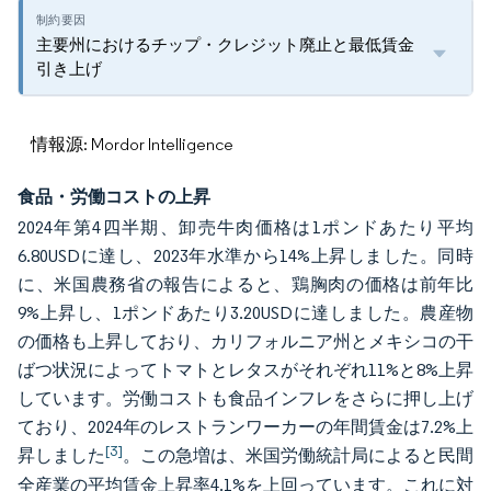
主要州におけるチップ・クレジット廃止と最低賃金
引き上げ
情報源: Mordor Intelligence
食品・労働コストの上昇
2024年第4四半期、卸売牛肉価格は1ポンドあたり平均
6.80USDに達し、2023年水準から14%上昇しました。同時
に、米国農務省の報告によると、鶏胸肉の価格は前年比
9%上昇し、1ポンドあたり3.20USDに達しました。農産物
の価格も上昇しており、カリフォルニア州とメキシコの干
ばつ状況によってトマトとレタスがそれぞれ11%と8%上昇
しています。労働コストも食品インフレをさらに押し上げ
ており、2024年のレストランワーカーの年間賃金は7.2%上
[3]
昇しました
。この急増は、米国労働統計局によると民間
全産業の平均賃金上昇率4.1%を上回っています。これに対