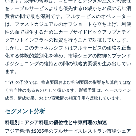
います。競争の脅威は、スピードとデジタル注文の利便性
をテーブルサービスよりも優先する18歳から34歳の若年消
費者の間で最も深刻です。フルサービスのオペレーター
は、ファストカジュアルのオフショートを立ち上げ、利便
性の面で競争するためにカーブサイドピックアップとテイ
クアウトインフラへの投資を行うことで対抗しています。
しかし、このチャネルシフトはフルサービスの価格を正当
化する体験的差別化を薄め、市場シェアの防御とブランド
ポジショニングの維持との間の戦略的緊張を生み出してい
ます。
*当社の予測では、推進要因および抑制要因の影響を加算的ではな
く方向性のあるものとして扱います。影響予測は、ベースライン
成長、構成効果、および変数間の相互作用を反映しています。
セグメント分析
料理別：アジア料理の優位性と中東料理の加速
アジア料理は2025年のフルサービスレストラン市場シェア