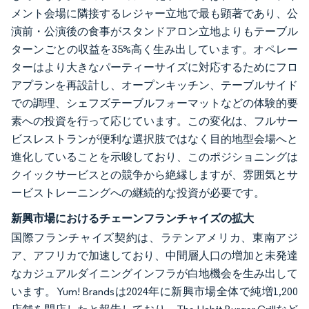
メント会場に隣接するレジャー立地で最も顕著であり、公
演前・公演後の食事がスタンドアロン立地よりもテーブル
ターンごとの収益を35%高く生み出しています。オペレー
ターはより大きなパーティーサイズに対応するためにフロ
アプランを再設計し、オープンキッチン、テーブルサイド
での調理、シェフズテーブルフォーマットなどの体験的要
素への投資を行って応じています。この変化は、フルサー
ビスレストランが便利な選択肢ではなく目的地型会場へと
進化していることを示唆しており、このポジショニングは
クイックサービスとの競争から絶縁しますが、雰囲気とサ
ービストレーニングへの継続的な投資が必要です。
新興市場におけるチェーンフランチャイズの拡大
国際フランチャイズ契約は、ラテンアメリカ、東南アジ
ア、アフリカで加速しており、中間層人口の増加と未発達
なカジュアルダイニングインフラが白地機会を生み出して
います。Yum! Brandsは2024年に新興市場全体で純増1,200