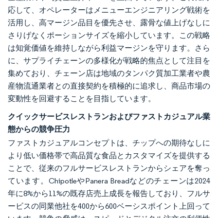
応して、オペレーターはメニューエンジニアリング戦術を
活用し、高マージン品目を優先させ、露骨な値上げなしに
さりげなくポーションサイズを縮小しています。この戦略
は知覚価値を維持しながら利益マージンを守ります。さら
に、サプライチェーンの多様化が戦略的焦点として注目を
集めており、チェーン店は地域のタンパク質加工業者や農
産物流通業者との直接契約を積極的に追求し、商品市場の
変動性を回避することを目指しています。
クイックサービスレストランおよびファストカジュアル業
態からの競争圧力
ファストカジュアルコンセプトは、チップへの期待なしに
より低い価格帯で高品質な食品とカスタマイズを提供する
ことで、従来のフルサービスレストランからシェアを奪っ
ています。ChipotleやPanera Breadなどのチェーンは2024
年に8%から11%の既存店売上成長を報告しており、フルサ
ービスの同業他社を400から600ベーシスポイント上回って