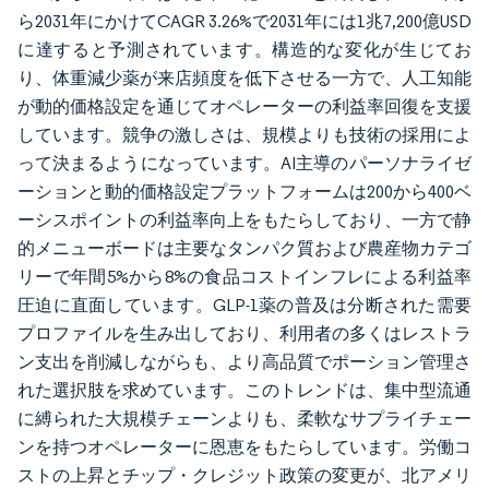
ら2031年にかけてCAGR 3.26%で2031年には1兆7,200億USD
に達すると予測されています。構造的な変化が生じてお
り、体重減少薬が来店頻度を低下させる一方で、人工知能
が動的価格設定を通じてオペレーターの利益率回復を支援
しています。競争の激しさは、規模よりも技術の採用によ
って決まるようになっています。AI主導のパーソナライゼ
ーションと動的価格設定プラットフォームは200から400ベ
ーシスポイントの利益率向上をもたらしており、一方で静
的メニューボードは主要なタンパク質および農産物カテゴ
リーで年間5%から8%の食品コストインフレによる利益率
圧迫に直面しています。GLP-1薬の普及は分断された需要
プロファイルを生み出しており、利用者の多くはレストラ
ン支出を削減しながらも、より高品質でポーション管理さ
れた選択肢を求めています。このトレンドは、集中型流通
に縛られた大規模チェーンよりも、柔軟なサプライチェー
ンを持つオペレーターに恩恵をもたらしています。労働コ
ストの上昇とチップ・クレジット政策の変更が、北アメリ