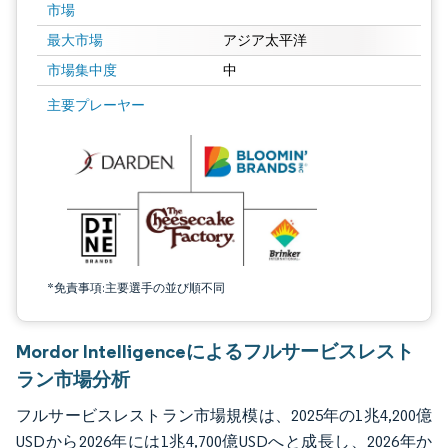
市場
最大市場
アジア太平洋
市場集中度
中
画像 © Mordor Intelligence。再利用にはCC BY 4.0の表示が必要です。
主要プレーヤー
*免責事項:主要選手の並び順不同
Mordor Intelligenceによるフルサービスレスト
ラン市場分析
フルサービスレストラン市場規模は、2025年の1兆4,200億
USDから2026年には1兆4,700億USDへと成長し、2026年か