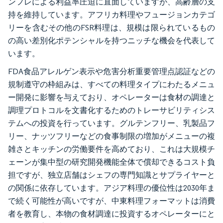
ンフレによる利益率圧迫に直面していますが、高齢層の支
持を維持しています。アフリカ料理やフュージョンカテゴ
リーを含むその他のFSR料理は、規模は限られているもの
の高い差別化ポテンシャルを持つニッチな機会を代表して
います。
FDA食品アレルゲン表示や危害分析重要管理点認証などの
規制遵守の枠組みは、すべての料理タイプにわたるメニュ
ー開発に影響を与えており、オペレーターは食材の調達と
調理プロトコルを文書化するためのトレーサビリティシス
テムへの投資を行っています。グルテンフリー、乳製品フ
リー、ナッツフリーなどの食事制限の増加がメニューの複
雑さとキッチンの労働要件を高めており、これは大規模チ
ェーンが集中型の研究開発機能全体で償却できるコスト負
担ですが、独立店舗はシェフの専門知識とサプライヤーと
の関係に依存しています。アジア料理の優位性は2030年ま
で続く可能性が高いですが、中東料理フォーマットは消費
者を教育し、本物の食材調達に投資するオペレーターにと