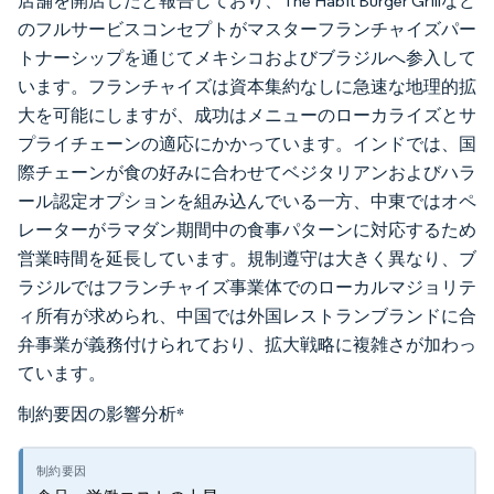
店舗を開店したと報告しており、The Habit Burger Grillなど
のフルサービスコンセプトがマスターフランチャイズパー
トナーシップを通じてメキシコおよびブラジルへ参入して
います。フランチャイズは資本集約なしに急速な地理的拡
大を可能にしますが、成功はメニューのローカライズとサ
プライチェーンの適応にかかっています。インドでは、国
際チェーンが食の好みに合わせてベジタリアンおよびハラ
ール認定オプションを組み込んでいる一方、中東ではオペ
レーターがラマダン期間中の食事パターンに対応するため
営業時間を延長しています。規制遵守は大きく異なり、ブ
ラジルではフランチャイズ事業体でのローカルマジョリテ
ィ所有が求められ、中国では外国レストランブランドに合
弁事業が義務付けられており、拡大戦略に複雑さが加わっ
ています。
制約要因の影響分析
*