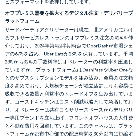
ビスフォーマットを後押ししています。
オフプレミス需要を拡大するデジタル注文・デリバリープ
ラットフォーム
サードパーティアグリゲーターは現在、北アメリカにおけ
るフルサービスレストランのオフプレミス注文の42%を仲
介しており、2024年第4四半期時点でDoorDashが市場シェ
アの67%を占め、Uber Eatsが23%を保有しています。平均
28%から32%の手数料率はオペレーターの利益率を圧迫し
ていますが、プラットフォームはDashPassやUber Oneな
どのサブスクリプションモデルを組み込み、会員の注文頻
度を高めており、大規模チェーンが独立店舗よりも容易に
吸収できる数量と利益率のトレードオフを生み出していま
す。ゴーストキッチンはコスト削減戦略として急増してお
り、オペレーターは共有コミサリースペースからデリバリ
ー専用ブランドを立ち上げ、フロントオブハウスの人件費
と不動産費用を回避しています。このチャネルは、プラッ
トフォームが都市中心部での配達時間を30分以内に短縮す