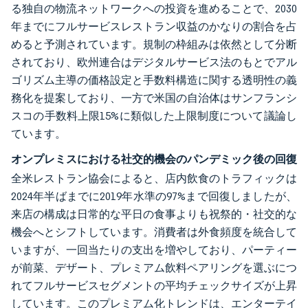
る独自の物流ネットワークへの投資を進めることで、2030
年までにフルサービスレストラン収益のかなりの割合を占
めると予測されています。規制の枠組みは依然として分断
されており、欧州連合はデジタルサービス法のもとでアル
ゴリズム主導の価格設定と手数料構造に関する透明性の義
務化を提案しており、一方で米国の自治体はサンフランシ
スコの手数料上限15%に類似した上限制度について議論し
ています。
オンプレミスにおける社交的機会のパンデミック後の回復
全米レストラン協会によると、店内飲食のトラフィックは
2024年半ばまでに2019年水準の97%まで回復しましたが、
来店の構成は日常的な平日の食事よりも祝祭的・社交的な
機会へとシフトしています。消費者は外食頻度を統合して
いますが、一回当たりの支出を増やしており、パーティー
が前菜、デザート、プレミアム飲料ペアリングを選ぶにつ
れてフルサービスセグメントの平均チェックサイズが上昇
しています。このプレミアム化トレンドは、エンターテイ