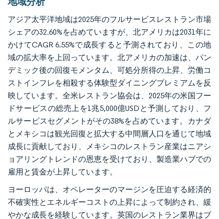
地域分析
アジア太平洋地域は2025年のフルサービスレストラン市場
シェアの32.60%を占めていますが、北アメリカは2031年に
かけてCAGR 6.55%で成長すると予測されており、この地
域の拡大率を上回っています。北アメリカの加速は、パン
デミック後の回復モメンタム、可処分所得の上昇、労働コ
ストインフレを相殺する体験型ダイニングプレミアムを反
映しています。全米レストラン協会は、2025年の米国フー
ドサービスの総売上を1兆5,000億USDと予測しており、フ
ルサービスセグメントがその38%を占めています。カナダ
とメキシコは観光回復と拡大する中間層人口を通じて地域
成長に貢献しており、メキシコのレストラン産業はニアシ
ョアリングトレンドの恩恵を受けており、製造業ハブでの
雇用と賃金が上昇しています。
ヨーロッパは、オペレーターのマージンを圧迫する経済的
不確実性とエネルギーコストの上昇によって制約され、緩
やかな成長を経験しています。英国のレストラン業界はブ