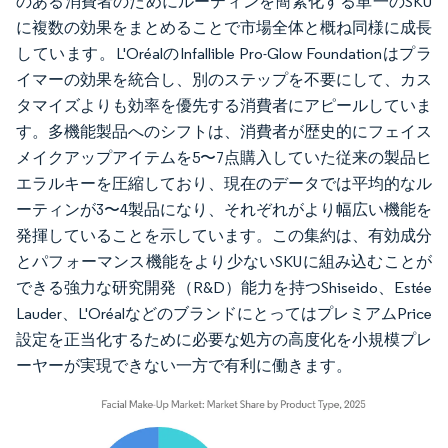
のある消費者のためにルーティンを簡素化する単一のSKU
に複数の効果をまとめることで市場全体と概ね同様に成長
しています。L'OréalのInfallible Pro-Glow Foundationはプラ
イマーの効果を統合し、別のステップを不要にして、カス
タマイズよりも効率を優先する消費者にアピールしていま
す。多機能製品へのシフトは、消費者が歴史的にフェイス
メイクアップアイテムを5〜7点購入していた従来の製品ヒ
エラルキーを圧縮しており、現在のデータでは平均的なル
ーティンが3〜4製品になり、それぞれがより幅広い機能を
発揮していることを示しています。この集約は、有効成分
とパフォーマンス機能をより少ないSKUに組み込むことが
できる強力な研究開発（R&D）能力を持つShiseido、Estée
Lauder、L'OréalなどのブランドにとってはプレミアムPrice
設定を正当化するために必要な処方の高度化を小規模プレ
ーヤーが実現できない一方で有利に働きます。