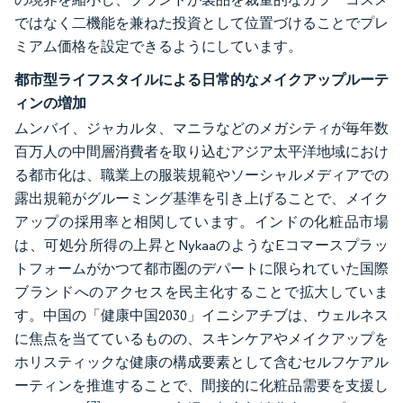
ではなく二機能を兼ねた投資として位置づけることでプレ
ミアム価格を設定できるようにしています。
都市型ライフスタイルによる日常的なメイクアップルーテ
ィンの増加
ムンバイ、ジャカルタ、マニラなどのメガシティが毎年数
百万人の中間層消費者を取り込むアジア太平洋地域におけ
る都市化は、職業上の服装規範やソーシャルメディアでの
露出規範がグルーミング基準を引き上げることで、メイク
アップの採用率と相関しています。インドの化粧品市場
は、可処分所得の上昇とNykaaのようなEコマースプラッ
トフォームがかつて都市圏のデパートに限られていた国際
ブランドへのアクセスを民主化することで拡大していま
す。中国の「健康中国2030」イニシアチブは、ウェルネス
に焦点を当てているものの、スキンケアやメイクアップを
ホリスティックな健康の構成要素として含むセルフケアル
ーティンを推進することで、間接的に化粧品需要を支援し