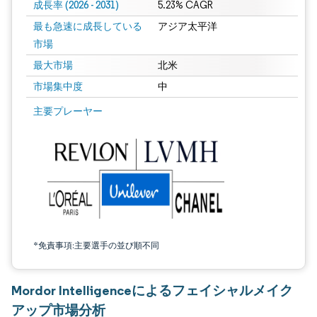
成長率 (2026 - 2031)
5.23% CAGR
最も急速に成長している
アジア太平洋
市場
最大市場
北米
市場集中度
中
画像 © Mordor Intelligence。再利用にはCC BY 4.0の表示が必要です。
主要プレーヤー
*免責事項:主要選手の並び順不同
Mordor Intelligenceによるフェイシャルメイク
アップ市場分析