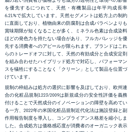
歳の若い消費者が価格よりも成分の透明性と環境への影響
を優先するにつれて、天然・有機製品は年平均成長率
6.21%で拡大しています。天然セグメントは処方上の制約
に直面しており、植物由来の防腐剤は合成パラベンよりも
賞味期限が短くなることが多く、ミネラル色素は合成染料
ほどの発色力を持たない場合があり、フルカバレッジを優
先する消費者へのアピールが限られます。ブランドはこれ
らのトレードオフに対して、天然の有効成分と合成安定剤
を組み合わせたハイブリッド処方で対応し、パフォーマン
スを犠牲にすることなく「クリーン」として製品を位置づ
けています。
規制の枠組みは処方の選択に影響を及ぼしており、欧州連
合の化粧品規制1223/2009は新規成分の安全性評価を義務
付けることで天然成分のイノベーションの障壁を高めてい
る一方、2022年の米国化粧品規制近代化法は施設登録と副
作用報告制度を導入し、コンプライアンス格差を縮小しま
した。合成処方は価格感応度が消費者のオーガニック表示