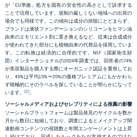
が「EU準拠」処方を固有の安全性の高さとして訴求する
ことで活用しています。規制の厳しくない地域への出荷の
場合でも同様です。この傾向は成分の排除にとどまらず、
ブランドは液状ファンデーションのシリコーンをヒマシ油
由来のエモリエント剤に置き換えるなど、従来は合成成分
が使われてきた部分にも植物由来の代替品を採用していま
す。この転換は経済的に合理的です。NSF（国家衛生財
団）インターナショナルの2024年調査では、回答者の74%
が美容製品を購入する際にオーガニック認証を重視してお
り、45%は平均15%〜25%の価格プレミアムにもかかわら
ず積極的にそのラベルを探していることが明らかになって
[2]
います。
。
ソーシャルメディアおよびセレブリティによる推薦の影響
ソーシャルプラットフォームは製品発見のサイクルを数か
月から数日に短縮しており、調査によるとメイクアップ関
連動画コンテンツの視聴数と年間エンゲージメントは上昇
し続けており、完成したルックをただ支持するのではな