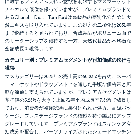
に対するプレミアム支払い意欲を制限するマスマーケット
チャネルで優位を保っていますが、プレミアムブランドで
あるChanel、Dior、Tom Fordは高級品の差別化のために天
然エキスを取り入れています。この処方の二極化は2031年
まで継続すると見られており、合成製品がボリューム面で
のリーダーシップを維持する一方、天然代替品が不均衡な
金額成長を獲得します。
カテゴリー別：プレミアムセグメントが付加価値の移行を
獲得
マスカテゴリーは2025年の売上高の60.03%を占め、スーパ
ーマーケットやドラッグストアを通じた手頃な価格帯と広
範な流通に支えられていますが、プレミアムセグメントは
基準値の5.23%を大きく上回る年平均成長率7.36%で成長し
ており、消費者が臨床試験に裏付けられた処方、高級パッ
ケージ、プレステージブランドの権威を持つ製品にアップ
グレードしています。プレミアムブランドはスキンケア有
効成分を配合し、パーソナライズされたシェードマッチン