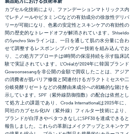
製品処方における技術革新
カプセル化技術により、ファンデーションマトリックス内
でレチノールやビタミンCなどの有効成分の徐放性デリバ
リーが可能になり、色素の安定性とスキンケアの有効性の
間の歴史的なトレードオフが解消されています。Shiseido
のSynchro Skinラインは、一日を通して肌の水分量に合わ
せて調整するレスポンシブパウダー技術を組み込んでお
り、この処方アプローチは8時間の保湿持続を示す臨床試
験で実証されています。L'Oréalが2024年に韓国ブランド
Gowoonsesangを非公開の金額で買収したことは、アジア
の消費者が肌バリア修復と関連付けるガラクトミセスや二
分岐発酵リゼートなどの発酵由来成分への戦略的な賭けを
示しています。SPF（紫外線防御指数）の配合は依然とし
て処方上の課題であり、Croda Internationalは2025年に、
同社のカプセル化UV（紫外線）フィルター技術により、
ブランドが白浮きやベタつきなしにSPF30を達成できると
報告しました。これらの革新はメイクアップとスキンケア
の境界を縮小し、ブランドが製品を裁量的なカラーコスメ