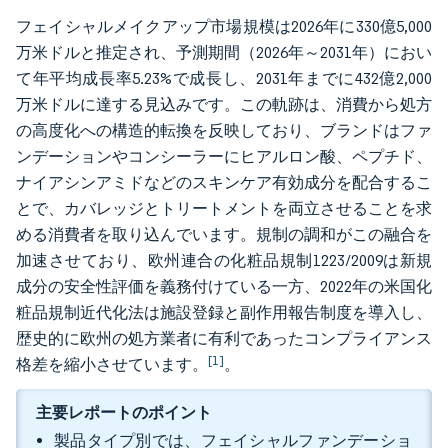
フェイシャルメイクアップ市場規模は2026年に330億5,000
万米ドルと推定され、予測期間（2026年～2031年）におい
て年平均成長率5.23%で成長し、2031年までに432億2,000
万米ドルに達する見込みです。この軌跡は、消費から処方
の高度化への構造的転換を反映しており、ブランドはファ
ンデーションやコンシーラーにヒアルロン酸、ペプチド、
ナイアシンアミドなどのスキンケア有効成分を配合するこ
とで、カバレッジとトリートメントを両立させることを求
める消費者を取り込んでいます。規制の調和がこの融合を
加速させており、欧州連合の化粧品規制1223/2009は新規
成分の安全性評価を義務付けている一方、2022年の米国化
粧品規制近代化法は施設登録と副作用報告制度を導入し、
歴史的に欧州の処方業者に有利であったコンプライアンス
[1]
格差を縮小させています。
。
主要レポートのポイント
製品タイプ別では、フェイシャルファンデーショ