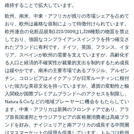
維持することで拡大しています。
欧州、南米、中東・アフリカが残りの市場シェアを占めて
おり、欧州は厳格な規制によって特徴付けられています。
欧州連合の化粧品規制1223/2009は1,328種類の物質を禁止
しており、強固なコンプライアンスインフラを持つ確立さ
れたブランドに有利です。ドイツ、英国、フランス、イタ
リア、スペインが欧州の需要を支えていますが、高齢化す
る人口と経済的不確実性が裁量的支出を制約するため成長
は緩やかです。南米の主要市場であるブラジル、アルゼン
チン、コロンビアはメイクアップが日常ルーティンに根付
いた強力な美容文化を持っていますが、通貨の変動性と輸
入関税が国際プレミアムブランドへのアクセスを制限し、
Natura & Coなどの地域プレーヤーに機会をもたらしてい
ます。中東・アフリカは新興のフロンティアであり、アラ
ブ首長国連邦とサウジアラビアの富裕層消費者は高級ブラ
ンドを好み、ナイジェリアと南アフリカの成長する中間層
はマスマーケットの採用を促進しています。トルコは欧州