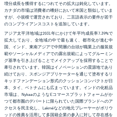
増分成長を獲得するにつれてその拡大は鈍化しています。
カナダの市場は消費者の嗜好において米国と類似していま
すが、小規模で運営されており、二言語表示の要件が若干
のコンプライアンスコストを追加しています。
アジア太平洋地域は2031年にかけて年平均成長率7.39%で
拡大しており、全地域の中で最も速く、都市化が進む中
国、インド、東南アジアで中間層の台頭が職業上の服装規
範やソーシャルメディアでの露出規範によってグルーミン
グ基準を引き上げることでメイクアップを採用することで
牽引されています。韓国はイノベーションの震源地であり
続けており、スポンジアプリケーターを通じて塗布するリ
キッドファンデーション形式のクッションコンパクトが日
本、タイ、ベトナムにも広まっています。インドの化粧品
市場は、NykaaのようなEコマースプラットフォームがか
つて都市圏のデパートに限られていた国際ブランドへのア
クセスを民主化し、Lakméなどの地元プレーヤーがボリウ
ッドの推薦を活用して多国籍企業の参入に対して存在感を