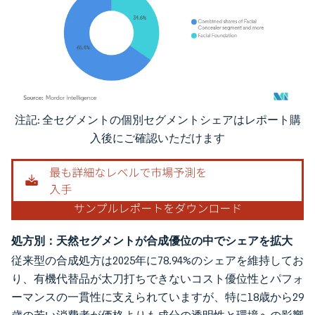
注記: 全セグメントの個別セグメントシェアはレポート購
画像 © Mordor Intelligence。再利用にはCC BY 4.0の表示が必要です。
入後にご確認いただけます
処方別：天然セグメントが合成優位の中でシェアを拡大
従来型の合成処方は2025年に78.94%のシェアを維持してお
り、有機代替品が太刀打ちできないコスト優位性とパフォ
ーマンスの一貫性に支えられていますが、特に18歳から29