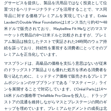
グサービスを提供し、製品を汎用品ではなく投資として位
置づけるヘリテージナラティブを活用することで、マス同
等品に対する価格プレミアムを実現しています。Estée
LauderのDouble Wear Foundationは1オンス当たり約42〜48
米ドルで販売されており、Maybelline Fit Meなどのマスマ
ーケット代替品の8〜12米ドルと比較されますが、プレミ
アム製品は独立したテストで実証された24時間のウェア持
続を謳っており、持続性を重視する消費者にとってそのプ
レミアムを正当化しています。
マスブランドは、高級品の価格を支払う意思はないが従来
のドラッグストア製品よりも優れた処方を求める消費者を
取り込むために、ミッドティア価格で販売されるプレミア
ムポジションのサブブランドである「マスティージ」ライ
ンを展開することで対応しています。L'Oréal Parisは14〜
16米ドルの価格帯でInfallible Pro-Glowを投入し、ドラッグ
ストアの流通を維持しながらマスとプレステージの間のギ
ャップを埋めています。プレミアムセグメントの成長は北