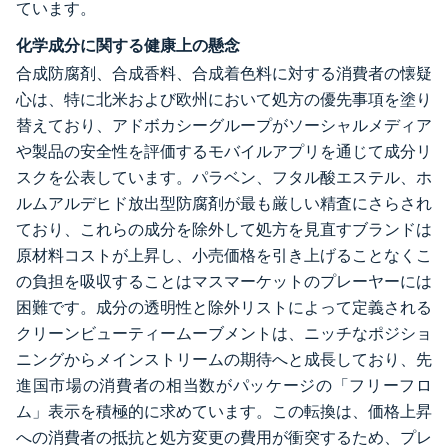
ています。
化学成分に関する健康上の懸念
合成防腐剤、合成香料、合成着色料に対する消費者の懐疑
心は、特に北米および欧州において処方の優先事項を塗り
替えており、アドボカシーグループがソーシャルメディア
や製品の安全性を評価するモバイルアプリを通じて成分リ
スクを公表しています。パラベン、フタル酸エステル、ホ
ルムアルデヒド放出型防腐剤が最も厳しい精査にさらされ
ており、これらの成分を除外して処方を見直すブランドは
原材料コストが上昇し、小売価格を引き上げることなくこ
の負担を吸収することはマスマーケットのプレーヤーには
困難です。成分の透明性と除外リストによって定義される
クリーンビューティームーブメントは、ニッチなポジショ
ニングからメインストリームの期待へと成長しており、先
進国市場の消費者の相当数がパッケージの「フリーフロ
ム」表示を積極的に求めています。この転換は、価格上昇
への消費者の抵抗と処方変更の費用が衝突するため、プレ