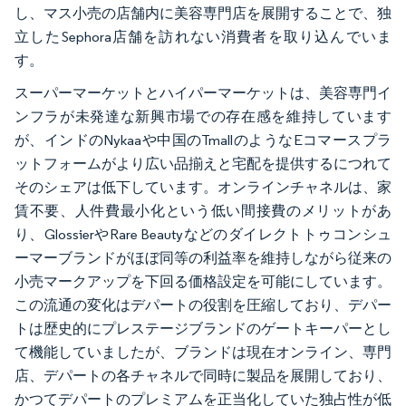
し、マス小売の店舗内に美容専門店を展開することで、独
立したSephora店舗を訪れない消費者を取り込んでいま
す。
スーパーマーケットとハイパーマーケットは、美容専門イ
ンフラが未発達な新興市場での存在感を維持しています
が、インドのNykaaや中国のTmallのようなEコマースプラ
ットフォームがより広い品揃えと宅配を提供するにつれて
そのシェアは低下しています。オンラインチャネルは、家
賃不要、人件費最小化という低い間接費のメリットがあ
り、GlossierやRare Beautyなどのダイレクトトゥコンシュ
ーマーブランドがほぼ同等の利益率を維持しながら従来の
小売マークアップを下回る価格設定を可能にしています。
この流通の変化はデパートの役割を圧縮しており、デパー
トは歴史的にプレステージブランドのゲートキーパーとし
て機能していましたが、ブランドは現在オンライン、専門
店、デパートの各チャネルで同時に製品を展開しており、
かつてデパートのプレミアムを正当化していた独占性が低