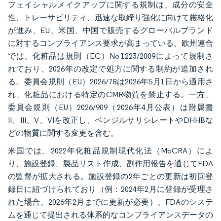
フェイシャルメイクアップに関する規制は、成分の安全
性、トレーサビリティ、迅速な取締り強化に向けて厳格化
が進み、EU、米国、中国で販売するグローバルブランド
に対するコンプライアンス要求が高まっている。欧州連合
では、化粧品は規則（EC）No 1223/2009によって規制さ
れており、2026年の改定で処方に関する制約が追加され
る。委員会規則（EU）2026/78は2026年5月1日から適用さ
れ、化粧品における特定のCMR物質を禁止する。一方、
委員会規則（EU）2026/909（2026年4月公表）は附属書
II、III、V、VIを改正し、ベンジルサリシレートやDHHBな
どの物質に関する変更を含む。
米国では、2022年化粧品規制現代化法（MoCRA）によ
り、施設登録、製品リスト作成、副作用報告を通じてFDA
の監督が拡大される。施設登録の2年ごとの更新は初回登
録日に紐づけられており（例：2024年2月に登録が受理さ
れた場合、2026年2月までに更新が必要）、FDAのシステ
ムを通じて提出される体系的なコンプライアンスデータの