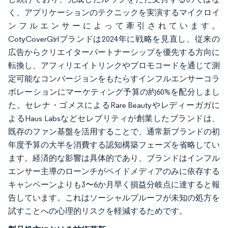
く、アプリケーションのテクニックを実演するマイクロイ
ンフルエンサーによって牽引されています。
CotyCoverGirlブランドは2024年に戦略を見直し、従来の
広告からクリエイターパートナーシップを優先する方向に
転換し、アフィリエイトリンクやプロモコードを通じて測
定可能なコンバージョンをもたらすインフルエンサーコラ
ボレーションにマーケティング予算の約60%を配分しまし
た。セレナ・ゴメスによるRare Beautyやレディーガガに
よるHaus Labsなどセレブリティが創業したブランドは、
既存のファン基盤を活用することで、通常新ブランドの初
年度予算の大半を消費する認知構築フェーズを省略してい
ます。経済的な影響は具体的であり、ブランドはインフル
エンサー主導のローンチがペイドメディアのみに依存する
キャンペーンよりも3〜6か月早く損益分岐点に達すると報
告しています。これはソーシャルプルーフが未知の処方を
試すことへの心理的リスクを軽減するためです。