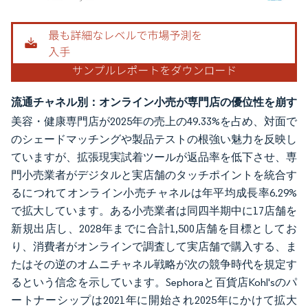
画像 © Mordor Intelligence。再利用にはCC BY 4.0の表示が必要です。
流通チャネル別：オンライン小売が専門店の優位性を崩す
美容・健康専門店が2025年の売上の49.33%を占め、対面で
のシェードマッチングや製品テストの根強い魅力を反映し
ていますが、拡張現実試着ツールが返品率を低下させ、専
門小売業者がデジタルと実店舗のタッチポイントを統合す
るにつれてオンライン小売チャネルは年平均成長率6.29%
で拡大しています。ある小売業者は同四半期中に17店舗を
新規出店し、2028年までに合計1,500店舗を目標としてお
り、消費者がオンラインで調査して実店舗で購入する、ま
たはその逆のオムニチャネル戦略が次の競争時代を規定す
るという信念を示しています。Sephoraと百貨店Kohl'sのパ
ートナーシップは2021年に開始され2025年にかけて拡大