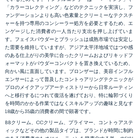
「カラーコレクティング」などのテクニックを実演し、フ
ァンデーションよりも高い色素量とクリーミーなテクスチ
ャーを持つ専用のコンシーラー処方を必要とするため、エ
ンゲージした消費者の一人当たり支出を押し上げていま
す。フェイスパウダーとブラッシュは成熟市場では安定し
た需要を維持していますが、アジア太平洋地域ではつや感
のある仕上がりの美学に合ったクリームおよびリキッドフ
ォーマットがパウダーコンパクトを置き換えているため、
向かい風に直面しています。ブロンザーは、美容インフル
エンサーによって普及したコントゥアリングテクニックが
プロのメイクアップアーティストリーから日常ルーティン
へと移行するにつれて復活を遂げており、特に輪郭づくり
を時間のかかる作業ではなくスキルアップの趣味と見なす
18歳から35歳の消費者の間で顕著です。
BBクリーム、CCクリーム、プライマー、コントゥアステ
ィックなどその他の製品タイプは、ブランドが時間に制約