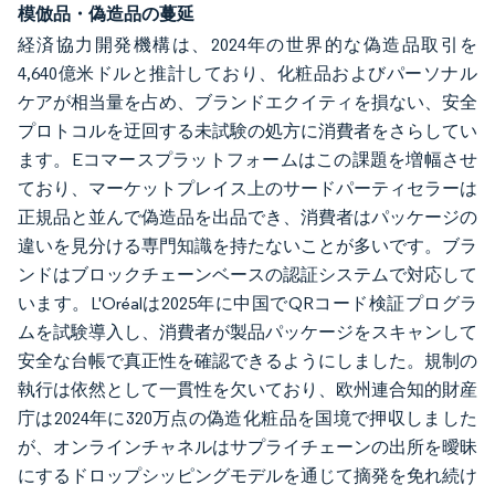
模倣品・偽造品の蔓延
経済協力開発機構は、2024年の世界的な偽造品取引を
4,640億米ドルと推計しており、化粧品およびパーソナル
ケアが相当量を占め、ブランドエクイティを損ない、安全
プロトコルを迂回する未試験の処方に消費者をさらしてい
ます。Eコマースプラットフォームはこの課題を増幅させ
ており、マーケットプレイス上のサードパーティセラーは
正規品と並んで偽造品を出品でき、消費者はパッケージの
違いを見分ける専門知識を持たないことが多いです。ブラ
ンドはブロックチェーンベースの認証システムで対応して
います。L'Oréalは2025年に中国でQRコード検証プログラ
ムを試験導入し、消費者が製品パッケージをスキャンして
安全な台帳で真正性を確認できるようにしました。規制の
執行は依然として一貫性を欠いており、欧州連合知的財産
庁は2024年に320万点の偽造化粧品を国境で押収しました
が、オンラインチャネルはサプライチェーンの出所を曖昧
にするドロップシッピングモデルを通じて摘発を免れ続け