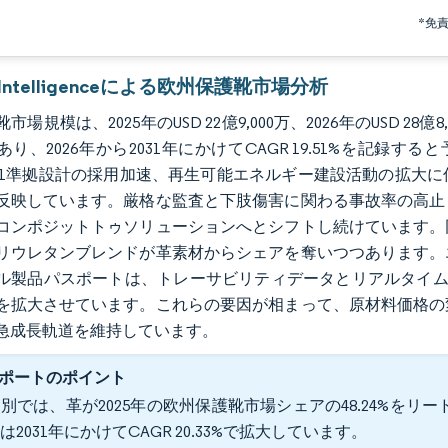
*免
r Intelligenceによる欧州保護靴市場分析
場規模は、2025年のUSD 22億9,000万、2026年のUSD 28億8
り、2026年から2031年にかけてCAGR 19.51%を記録
:2021準拠設計の採用加速、再生可能エネルギー建設活動の拡大に
反映しています。厳格な監査と下肢傷害に関わる事故率の高止
コンポジットトゥソリューションへとシフトし続けています。
リウレタンブレンドが革素材からシェアを奪いつつあります。
ル製品パスポートは、トレーサビリティデータとリアルタイム
を拡大させています。これらの要因が相まって、原材料価格の
急成長軌道を維持しています。
ポートのポイント
別では、革が2025年の欧州保護靴市場シェアの48.24%を
は2031年にかけてCAGR 20.33%で拡大しています。