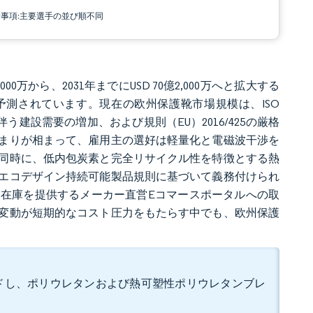
責事項:主要選手の並び順不同
,000万から、2031年までにUSD 70億2,000万へと拡大する
すると予測されています。現在の欧州保護靴市場規模は、ISO
伴う建設需要の増加、および規則（EU）2016/425の厳格
まりが相まって、雇用主の選好は軽量化と電磁波干渉を
同時に、低内包炭素と完全リサイクル性を特徴とする熱
エコデザイン持続可能製品規則に基づいて義務付けられ
在庫を提供するメーカー直営Eコマースポータルへの取
変動が短期的なコスト圧力をもたらす中でも、欧州保護
リードし、ポリウレタンおよび熱可塑性ポリウレタンブレ