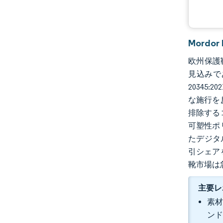
Mordo
欧州保護靴市
見込みであ
20345
な施行を
排除する
可塑性ポ
たデジタ
引シェア
靴市場は
主要レ
素材
ンド