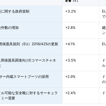
影響（%）
護に関する政府規制
+3.2%
E
で
故件数の増加
+2.8%
建
ン
用保護具規則（EU）2016/425の更新
+4.1%
E
人用保護具調達向けEコマースチャネ
+3.5%
ド
大
ル
ンサー内蔵スマートブーツの採用
+2.9%
ド
の
クル可能な安全靴に対するサーキュラ
+2.4%
ド
ノミー需要