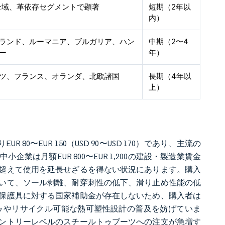
全域、革依存セグメントで顕著
短期（2年以
内）
ランド、ルーマニア、ブルガリア、ハン
中期（2〜4
ー
年）
ツ、フランス、オランダ、北欧諸国
長期（4年以
上）
UR 80〜EUR 150（USD 90〜USD 170）であり、主流の
は月額EUR 800〜EUR 1,200の建設・製造業賃金
を超えて使用を延長せざるを得ない状況にあります。購入
いて、ソール剥離、耐穿刺性の低下、滑り止め性能の低
保護具に対する国家補助金が存在しないため、購入者は
ゥやリサイクル可能な熱可塑性設計の普及を妨げていま
ントリーレベルのスチールトゥブーツへの注文が急増す