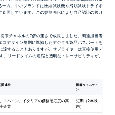
を得る一方、中小ブランドは圧縮試験機や滑り試験トライボ
投資コストに直面しています。この規制強化により自己認証の抜け
。
達し、従来チャネルの7倍の速さで成長しました。調達担当者
のエコデザイン規則に準拠したデジタル製品パスポートを
%に達することもありますが、サプライヤーは直接使用デ
す。リードタイムの短縮と透明なトレーサビリティが、
的関連性
影響タイムライ
ン
、スペイン、イタリアの価格感応度の高
短期（2年以
小企業
内）