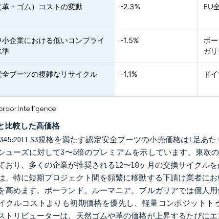
（革・ゴム）コストの変動
-2.3%
EU
中小企業における低いコンプライ
-1.5%
ポー
水準
ガリ
安全ブーツの複雑なリサイクル
-1.1%
ドイ
or Intelligence
と比較した高価格
 20345:2011 S3規格を満たす認定安全ブーツの小売価格は1足あたりE
ューズに対して3〜5倍のプレミアムを示しています。東欧の中小企業
ており、多くの企業が推奨される12〜18ヶ月の交換サイクル
は、特に短期プロジェクト間を頻繁に移動する下請け業者にお
を高めます。ポーランド、ルーマニア、ブルガリアでは個人用
イクルコストよりも初期価格を優先し、軽量コンポジットト
ストリビューターは、天然ゴムや革の価格が上昇するたびにエ