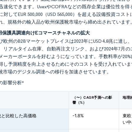
迅速化できます。UvexやCOFRAなどの既存企業は優位性
対してEUR 500,000（USD 565,000）を超える設備
れ、規格外の輸入品が欧州保護靴市場から締め出されています
人用保護具調達向けEコマースチャネルの拡大
び欧州のB2Bマーケットプレイスは2023年にUSD 4.8兆に
、リアルタイム在庫、自動再注文リンク、および2024年7月
メーカーポータルを好むようになっています。手数料率が20
得し予測精度を向上させるためにそのコストを受け入れていま
靴市場のデジタル調達への移行を加速させています。
の影響分析
*
（〜）CAGR予測への影
地理
響（%）
靴と比較した高価格
-1.8%
東欧
い中