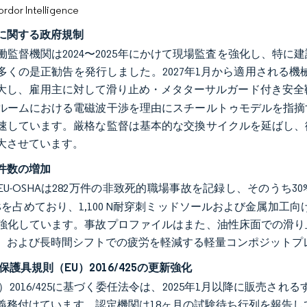
or Intelligence
に関する政府規制
働監督機関は2024〜2025年にかけて現場監査を強化し、特
くの是正勧告を発行しました。2027年1月から適用される機械規則
大し、雇用主に対して滑り止め・メタターサルガード付き安全
ルームにおける電磁波干渉を理由にスチールトゥモデルを指摘
速しています。厳格な監督は基本的な交換サイクルを延ばし、
大させています。
件数の増加
、EU-OSHAは282万件の非致死的職場事故を記録し、そのうち
.9%を占めており、1,100 N耐穿刺ミッドソールおよび金属加
強化しています。事故プロファイルはまた、油性床面での滑り
、および長時間シフトでの疲労を軽減する軽量コンポジットプ
保護具規則（EU）2016/425の更新強化
）2016/425に基づく委任法令は、2025年1月以降に販売さ
義務付けています。認定機関は18ヶ月の試験待ち行列を報告しており