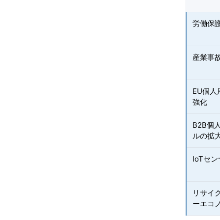
労働保
産業事
EU個人
強化
B2B個
ルの拡
IoTセ
リサイ
ーエコ