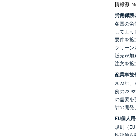
情報源: Mord
労働保護
各国の労
してより多
要件を拡
クリーン
販売が加
注文を拡
産業事故
2023年
例の22
の需要を
計の開発
EU個人用
規則（EU
性評価を