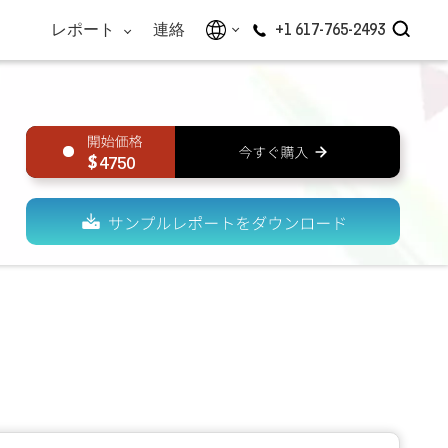
レポート
連絡
+1 617-765-2493
4750