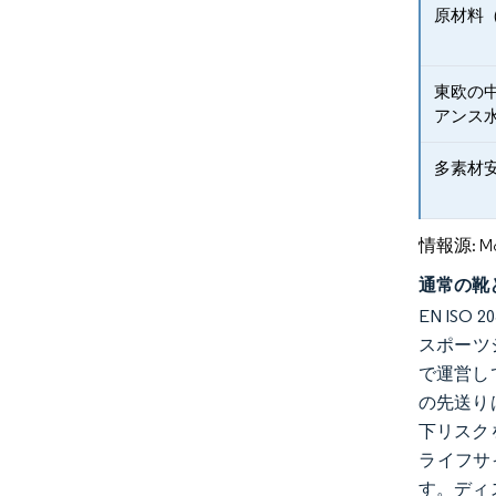
原材料
東欧の
アンス
多素材
情報源: Mord
通常の靴
EN ISO
スポーツシ
で運営し
の先送り
下リスク
ライフサ
す。ディ