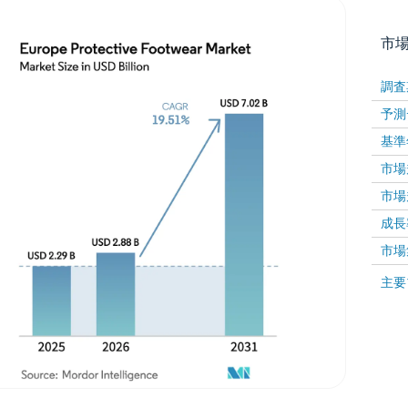
市
調査
予測
基準
市場規
市場規
成長率 
画像 © Mordor Intelligence。再利用にはCC BY 4
市場
画像 ©
主要