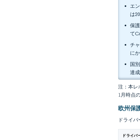
エン
は2
保護
てC
チャ
にか
国別
達
注：本レポ
1月時点
欧州保
ドライバ
ドライバ