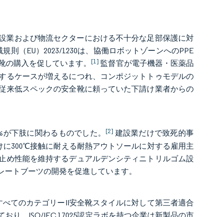
に建設業および物流セクターにおける不十分な足部保護に対
（EU）2023/1230は、協働ロボットゾーンへのPPE
[1]
靴の購入を促しています。
監督官が電子機器・医薬品
するケースが増えるにつれ、コンポジットトゥモデルの
従来低スペックの安全靴に頼っていた下請け業者からの
[2]
30%が下肢に関わるものでした。
建設業だけで致死的事
工向けに300℃接触に耐える耐熱アウトソールに対する雇用主
止め性能を維持するデュアルデンシティニトリルゴム設
レートブーツの開発を促進しています。
れるすべてのカテゴリーII安全靴スタイルに対して第三者適合
、ISO/IEC 17025認定ラボを持つ企業は新製品の市