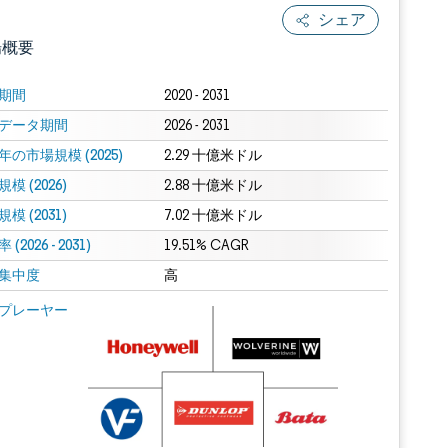
シェア
場概要
期間
2020 - 2031
データ期間
2026 - 2031
年の市場規模 (2025)
2.29 十億米ドル
模 (2026)
2.88 十億米ドル
模 (2031)
7.02 十億米ドル
(2026 - 2031)
.0の表示が必要です。
19.51% CAGR
集中度
高
 Mordor Intelligence。再利用にはCC BY 4.0の表示が必要です。
プレーヤー