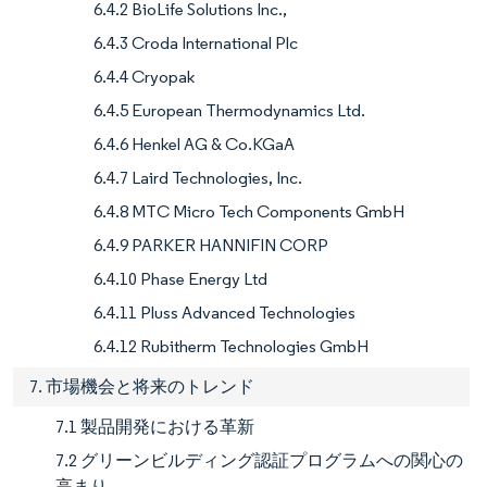
6.4.2 BioLife Solutions Inc.,
6.4.3 Croda International Plc
6.4.4 Cryopak
6.4.5 European Thermodynamics Ltd.
6.4.6 Henkel AG & Co.KGaA
6.4.7 Laird Technologies, Inc.
6.4.8 MTC Micro Tech Components GmbH
6.4.9 PARKER HANNIFIN CORP
6.4.10 Phase Energy Ltd
6.4.11 Pluss Advanced Technologies
6.4.12 Rubitherm Technologies GmbH
7. 市場機会と将来のトレンド
7.1 製品開発における革新
7.2 グリーンビルディング認証プログラムへの関心の
高まり