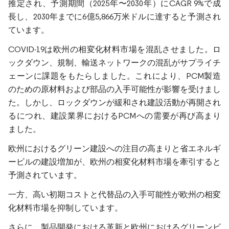
推定され、予測期間（2025年〜2030年）にCAGR 9%で成
長し、2030年までに6億5,866万米ドルに達すると予測され
ています。
COVID-19は欧州の相変化材料市場を混乱させました。ロ
ックダウン、規制、輸送ネットワークの混乱がサプライチ
ェーンに課題をもたらしました。これにより、PCM製造
のための原材料および部品の入手可能性が影響を受けまし
た。しかし、ロックダウンが緩和され建設活動が再開され
るにつれ、建設業界におけるPCMへの需要が再び高まり
ました。
欧州におけるグリーン建設への注目の高まりと省エネルギ
ービルの建設増加が、欧州の相変化材料市場を牽引すると
予測されています。
一方、高い初期コストと代替品の入手可能性が欧州の相変
化材料市場を抑制しています。
さらに、製品開発における革新と欧州におけるグリーンビ