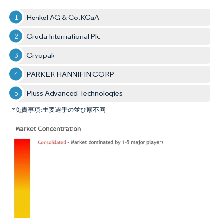
Henkel AG & Co.KGaA
Croda International Plc
Cryopak
PARKER HANNIFIN CORP
Pluss Advanced Technologies
*免責事項:主要選手の並び順不同