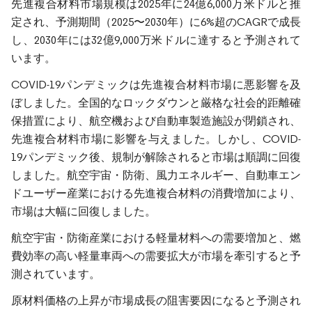
先進複合材料市場規模は2025年に24億6,000万米ドルと推
定され、予測期間（2025〜2030年）に6%超のCAGRで成長
し、2030年には32億9,000万米ドルに達すると予測されて
います。
COVID-19パンデミックは先進複合材料市場に悪影響を及
ぼしました。全国的なロックダウンと厳格な社会的距離確
保措置により、航空機および自動車製造施設が閉鎖され、
先進複合材料市場に影響を与えました。しかし、COVID-
19パンデミック後、規制が解除されると市場は順調に回復
しました。航空宇宙・防衛、風力エネルギー、自動車エン
ドユーザー産業における先進複合材料の消費増加により、
市場は大幅に回復しました。
航空宇宙・防衛産業における軽量材料への需要増加と、燃
費効率の高い軽量車両への需要拡大が市場を牽引すると予
測されています。
原材料価格の上昇が市場成長の阻害要因になると予測され