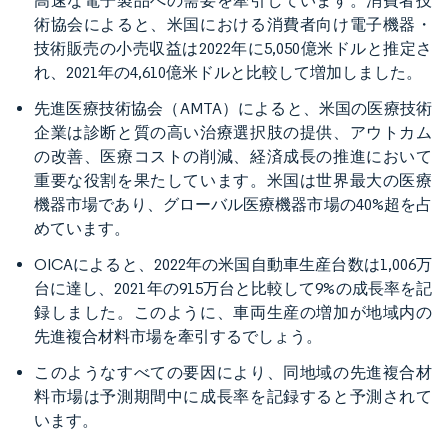
高速な電子製品への需要を牽引しています。消費者技
術協会によると、米国における消費者向け電子機器・
技術販売の小売収益は2022年に5,050億米ドルと推定さ
れ、2021年の4,610億米ドルと比較して増加しました。
先進医療技術協会（AMTA）によると、米国の医療技術
企業は診断と質の高い治療選択肢の提供、アウトカム
の改善、医療コストの削減、経済成長の推進において
重要な役割を果たしています。米国は世界最大の医療
機器市場であり、グローバル医療機器市場の40%超を占
めています。
OICAによると、2022年の米国自動車生産台数は1,006万
台に達し、2021年の915万台と比較して9%の成長率を記
録しました。このように、車両生産の増加が地域内の
先進複合材料市場を牽引するでしょう。
このようなすべての要因により、同地域の先進複合材
料市場は予測期間中に成長率を記録すると予測されて
います。