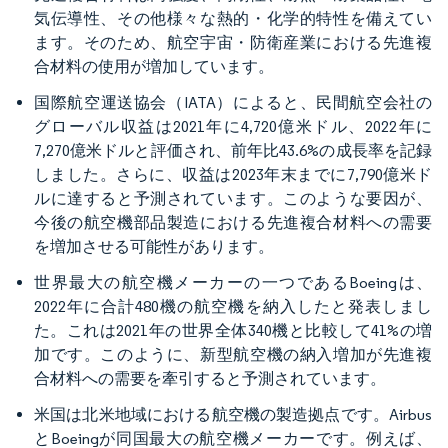
気伝導性、その他様々な熱的・化学的特性を備えてい
ます。そのため、航空宇宙・防衛産業における先進複
合材料の使用が増加しています。
国際航空運送協会（IATA）によると、民間航空会社の
グローバル収益は2021年に4,720億米ドル、2022年に
7,270億米ドルと評価され、前年比43.6%の成長率を記録
しました。さらに、収益は2023年末までに7,790億米ド
ルに達すると予測されています。このような要因が、
今後の航空機部品製造における先進複合材料への需要
を増加させる可能性があります。
世界最大の航空機メーカーの一つであるBoeingは、
2022年に合計480機の航空機を納入したと発表しまし
た。これは2021年の世界全体340機と比較して41%の増
加です。このように、新型航空機の納入増加が先進複
合材料への需要を牽引すると予測されています。
米国は北米地域における航空機の製造拠点です。Airbus
とBoeingが同国最大の航空機メーカーです。例えば、