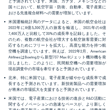
と予測されています。米国、カナダ、メキシコなどの
国々において、航空宇宙・防衛、自動車、電子産業に
おける先進複合材料への需要が増加しています。
米国運輸統計局のデータによると、米国の航空会社は
2022年に8億5,300万人の旅客を輸送し、2021年の6億
7,400万人と比較して30%の成長率を記録しました。そ
のため、複数の航空会社が増大する航空旅客需要に対
応するためにフリートを拡大し、高度な能力を持つ航
空機を調達しています。例えば、2022年2月、American
AirlinesはBoeingから新型737 Max 8ジェット機30機を発
注しました。このように、民間航空機への需要増加が
現在調査中の市場を牽引すると予測されています。
北米、特に米国では、電子産業が緩やかな成長率で成
長すると予測されています。新技術製品への需要増加
が将来の市場拡大を支援すると予測されています。
米国では、電子産業における技術の進歩とR&D活動に
関するイノベーションの急速なペースが、より新しく