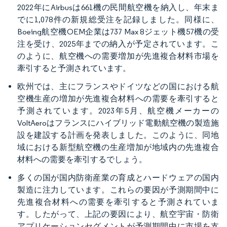
2022年にAirbusは661機の民間航空機を納入し、年末ま
でに1,078件の新規総受注を記録しました。同様に、
Boeing航空機OEM企業は737 Max 8ジェット機57機の受
注を受け、2025年までの納入が予定されています。こ
のように、航空機への需要増加が先進複合材料市場を
牽引すると予測されています。
欧州では、主にフランスやドイツなどの国における航
空機生産の増加が先進複合材料への需要を牽引すると
予測されています。2023年5月、航空機メーカーの
VoltAeroはフランスにハイブリッド電動航空機の製造施
設を建設する計画を発表しました。このように、同地
域における新型航空機の生産増加が地域内の先進複合
材料への需要を牽引するでしょう。
多くの国が国内防衛産業の育成とハードウェアの国内
製造に注力しています。これらの要因が予測期間中に
先進複合材料への需要を牽引すると予測されていま
す。したがって、上記の要因により、航空宇宙・防衛
アプリケーションセグメントが予測期間中に市場を支