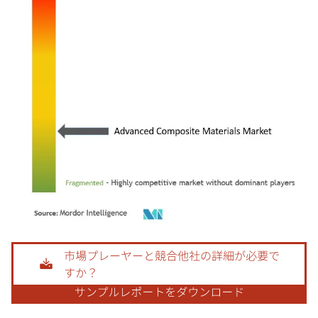
画像 © Mordor Intelligence。再利用にはCC BY 4.0の表示が必要です。