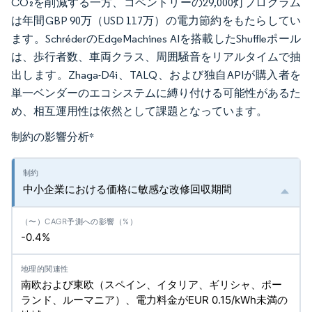
CO₂を削減する一方、コベントリーの29,000灯プログラム
は年間GBP 90万（USD 117万）の電力節約をもたらしてい
ます。SchréderのEdgeMachines AIを搭載したShuffleポール
は、歩行者数、車両クラス、周囲騒音をリアルタイムで抽
出します。Zhaga-D4i、TALQ、および独自APIが購入者を
単一ベンダーのエコシステムに縛り付ける可能性があるた
め、相互運用性は依然として課題となっています。
制約の影響分析
*
中小企業における価格に敏感な改修回収期間
-0.4%
南欧および東欧（スペイン、イタリア、ギリシャ、ポー
ランド、ルーマニア）、電力料金がEUR 0.15/kWh未満の