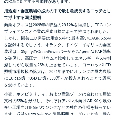
のROIに直面する可能性があります。
用途別：垂直農場の拡大の中で最も急成長するニッチとし
て浮上する園芸照明
商業オフィスは2025年の収益の28.12%を維持し、EPCコン
プライアンスと企業の炭素目標によって推進されました。
しかし、園芸LED需要は用途の中で最も高いCAGR 5.63%
を記録するでしょう。オランダ、ドイツ、イギリスの垂直
農場は、SignifyのGreenPowerバーから2.7 µmol/J PAR効率
を確保し、高圧ナトリウムと比較してエネルギーを50%削
減しながら収量を25%向上させています。ヨーロッパLED
照明市場規模の拡大は、2024年までにオランダの屋内農場
にEUR 15億（USD 17億7,000万）が投入されることで恩恵
を受けています。
小売、ホスピタリティ、および産業ゾーンは合わせて用途
支出の35%を形成し、それぞれアパレル向けCRI 90や埃の
多い工場向けIP65ハウジングなどの独自の仕様を持ってい
ます。収益の12%を占める道路照明は、グレアと均一性を