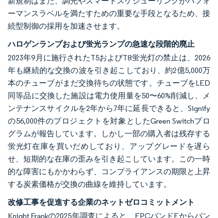
新規制はまた、調光やスマートスケジューリングがパフォ
ーマンスラベルを満たすための重要な手段となるため、接
続型制御の採用を加速させます。
ハロゲンランプおよび蛍光ランプの急速な段階的廃止
2023年9月に施行されたT5およびT8蛍光灯の禁止は、2026
年も継続的な交換の波を引き起こしており、約2億5,000万
本のチューブがまだ交換待ちの状態です。チューブをLED
同等品に交換した施設は電力使用量を50〜60%削減し、メ
ンテナンスサイクルを2年から7年に延長できると、Signify
の56,000件のプロジェクトを対象としたGreen Switchプロ
グラムが報告しています。しかし一部の購入者は残存する
蛍光灯在庫を買いだめしており、アップグレードを遅ら
せ、短期的な在庫の歪みを引き起こしています。この一時
的な障害にもかかわらず、コンプライアンスの期限と上昇
する炭素価格が交換の曲線を維持しています。
改修工事を促進する企業のネットゼロコミットメント
Knight Frankの2025年調査によると、EPCバンドEからバン