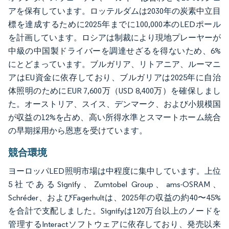
アを保有しています。ロッテルダムは2030年の炭素中立目
標を達成するために2025年までに100,000本のLEDポール
を計画しています。ロシアは制裁により現地プレーヤーが
中級の中国製ドライバーを調達せざるを得ないため、6%
にとどまっています。ブルガリア、リトアニア、ルーマニ
アはEU資金に依存しており、ブルガリアは2025年に自治
体照明のためにEUR 7,600万（USD 8,400万）を確保しまし
た。オーストリア、スイス、デンマーク、および小規模国
が収益の12%を占め、高い所得水準とスマートホーム統合
の早期採用から恩恵を受けています。
競合環境
ヨーロッパLED照明市場は中程度に集中しています。上位
5社であるSignify、Zumtobel Group、ams-OSRAM、
Schréder、およびFagerhultは、2025年の収益の約40〜45%
を合計で支配しました。Signifyは120万台以上のノードを
管理するInteractソフトウェアに依存しており、発売以来