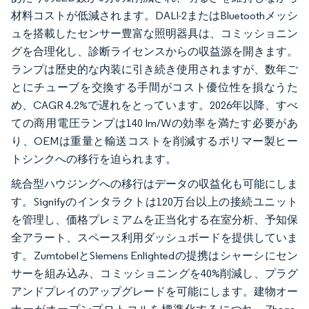
材料コストが低減されます。DALI-2またはBluetoothメッシ
ュを搭載したセンサー豊富な照明器具は、コミッショニン
グを合理化し、診断ライセンスからの収益源を開きます。
ランプは歴史的な内装に引き続き使用されますが、数年ご
とにチューブを交換する手間がコスト優位性を損なうた
め、CAGR 4.2%で遅れをとっています。2026年以降、すべ
ての商用電圧ランプは140 lm/Wの効率を満たす必要があ
り、OEMは重量と輸送コストを削減するポリマー製ヒー
トシンクへの移行を迫られます。
統合型ハウジングへの移行はデータの収益化も可能にしま
す。Signifyのインタラクトは120万台以上の接続ユニット
を管理し、価格プレミアムを正当化する在室分析、予知保
全アラート、スペース利用ダッシュボードを提供していま
す。ZumtobelとSiemens Enlightedの提携はシャーシにセン
サーを組み込み、コミッショニングを40%削減し、プラグ
アンドプレイのアップグレードを可能にします。建物オー