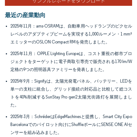
最近の産業動向
2025年11月：ams-OSRAMは、自動車用ヘッドランプのピクセル
レベルのアダプティブビームを実現する1,000ルーメン・1 mm²
エミッターのOSLON Compact RMを発売しました。
2025年11月：OPPLE Lighting Europeは、コスト重視の都市プロ
ジェクトをターゲットに電子商取引専売で販売される170 lm/W
定格の9つの照明器具ファミリーを発表しました。
2025年9月：Signifyは、太陽光発電パネル、バッテリー、LEDを
単一の支柱に統合し、グリッド接続の対応品と比較して総コス
トを40%削減するSunStay Pro gen2太陽光街路灯を展開しまし
た。
2025年3月：SchréderはEdgeMachinesと提携し、Smart City Expo
Barcelonaでのパイロット向けにShuffleポールにSENSE ONE AIセ
ンサーを組み込みました。