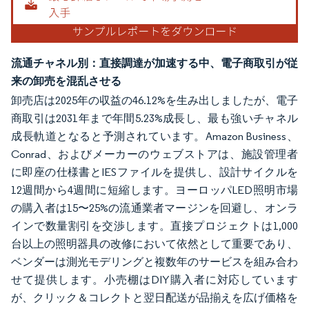
流通チャネル別：直接調達が加速する中、電子商取引が従
来の卸売を混乱させる
卸売店は2025年の収益の46.12%を生み出しましたが、電子
商取引は2031年まで年間5.23%成長し、最も強いチャネル
成長軌道となると予測されています。Amazon Business、
Conrad、およびメーカーのウェブストアは、施設管理者
に即座の仕様書とIESファイルを提供し、設計サイクルを
12週間から4週間に短縮します。ヨーロッパLED照明市場
の購入者は15〜25%の流通業者マージンを回避し、オンラ
インで数量割引を交渉します。直接プロジェクトは1,000
台以上の照明器具の改修において依然として重要であり、
ベンダーは測光モデリングと複数年のサービスを組み合わ
せて提供します。小売棚はDIY購入者に対応しています
が、クリック＆コレクトと翌日配送が品揃えを広げ価格を