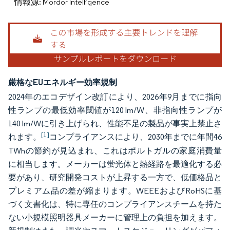
情報源: Mordor Intelligence
厳格なEUエネルギー効率規制
2024年のエコデザイン改訂により、2026年9月までに指向
性ランプの最低効率閾値が120 lm/W、非指向性ランプが
140 lm/Wに引き上げられ、性能不足の製品が事実上禁止さ
[1]
れます。
コンプライアンスにより、2030年までに年間46
TWhの節約が見込まれ、これはポルトガルの家庭消費量
に相当します。メーカーは蛍光体と熱経路を最適化する必
要があり、研究開発コストが上昇する一方で、低価格品と
プレミアム品の差が縮まります。WEEEおよびRoHSに基
づく文書化は、特に専任のコンプライアンスチームを持た
ない小規模照明器具メーカーに管理上の負担を加えます。