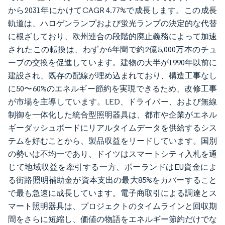
から2031年にかけてCAGR 4.77%で成長します。この成長
軌道は、ハロゲンランプおよび蛍光ランプの決定的な代替
に根ざしており、欧州連合の段階的廃止義務によって加速
されたこの転換は、わずか6年間で約2億5,000万本のチュ
ーブの交換を促進しています。建物の大半が1990年以前に
建設され、既存の配線が埋め込まれており、構造工事なし
に50〜60%のエネルギー節約を実現できるため、改修工事
が市場を主導しています。LED、ドライバー、および無線
制御を一体化した統合型照明器具は、都市や企業がエネル
ギーダッシュボードにリアルタイムデータを供給するシス
テムを好むことから、製品収益をリードしています。国別
の勢いは不均一であり、ドイツはスマートシティ入札を通
じて地域収益を牽引する一方、ポーランドはEU資金によ
る街路照明補助金が資本支出の最大85%をカバーすること
で最も急速に成長しています。電子商取引による調達とス
マート照明器具は、プロジェクトのタイムラインと回収期
間をさらに短縮し、価値の物語をエネルギー節約だけでな