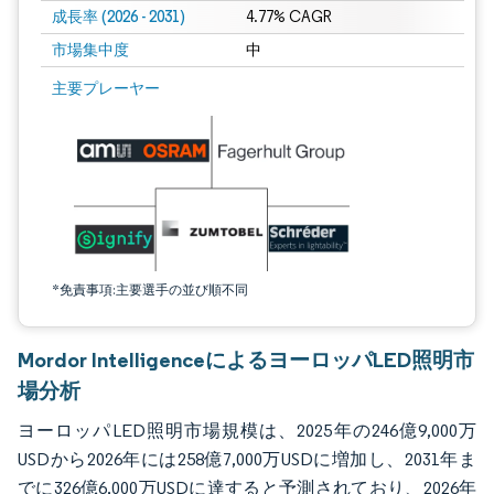
成長率 (2026 - 2031)
4.77% CAGR
市場集中度
中
画像 © Mordor Intelligence。再利用にはCC BY 4.0の表示が必要です。
主要プレーヤー
*免責事項:主要選手の並び順不同
Mordor IntelligenceによるヨーロッパLED照明市
場分析
ヨーロッパLED照明市場規模は、2025年の246億9,000万
USDから2026年には258億7,000万USDに増加し、2031年ま
でに326億6,000万USDに達すると予測されており、2026年