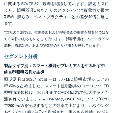
に関するISO/TR 5911規則を認識しています。設定ミスに
より、照明器具1台あたりのスタンバイ消費電力が最大
3.5Wに膨らみ、ベストプラクティスとの差が40倍に達し
ます。
*当社の予測では、推進要因および抑制要因の影響を加算的ではな
く方向性のあるものとして扱います。影響予測は、ベースライン
成長、構成効果、および変数間の相互作用を反映しています。
セグメント分析
製品タイプ別：スマート機能がプレミアムを生み出す中、
統合型照明器具が主導
照明器具は2025年のヨーロッパLED照明市場シェアの
57.63%を占めました。スマート照明器具のヨーロッパLED
照明市場規模は、2031年までCAGR 5.12%で拡大すると予
測されています。ams-OSRAMのOSCONIQ S 3030が85°C
で200 lm/Wを実現するなどの効率向上により、ハウジング
あたりのLED数が3分の1削減され、明るさを維持しながら