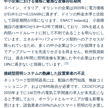
中小企業における価格に敏感な改修回収期間
スペイン、イタリア、ギリシャの企業は2025年に電力価格
がEUR 0.12〜0.15/kWhに過ぎず、ドイツの料金水準と比較
して回収期間が2倍になります。ENACT Irelandは、小規模
施設の改修ROIが1.8〜5.2年で推移しており、20%を超える
内部ハードルレートに対して不利であることを明らかにし
ています。エネルギーパフォーマンス契約へのアクセスが
限られているため、多くの中小企業はランプが故障するま
でアップグレードを先送りせざるを得ません。欧州投資銀
行は、過去3年間に照明改修を実施した中小企業はわずか
[3]
18%に過ぎないと指摘しています。
接続型照明システムの熟練した設置業者の不足
ネットワーク型照明器具には、配線の専門知識、無線コミ
ッショニング、およびBMS統合が必要です。CEDEFOPは
2035年までに160万件の電気工学関連の求人が未充足にな
ると予測しており、ポーランドとルーマニアが最も影響を
受けます。請負業者の30%のみがスマート照明の引き渡し