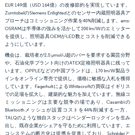
EUR 149億（USD 164億）の改修節約を実現しています。
ZumtobelのSiemens Enlightedとのセンサー内蔵照明器具ア
プローチはコミッショニング作業を40%削減します。ams-
OSRAMは半導体の強みを活かして200 lm/Wのエミッター
を提供し、照明器具OEMがLED数とコストを削減できる
ようにしています。
機会は、栽培者が2.5 µmol/J超のバーを要求する園芸分野
や、石油化学プラント向けのATEX定格照明器具に残って
います。OPPLEなどの中国ブランドは、170 lm/W製品ラ
インをオンライン専売で提供し、価格に敏感な入札を獲得
しています。FagerhultによるWhitecroftの買収はイギリス
での足場を拡大し、建築的な魅力を加えています。無線コ
ミッショニングは主要な競争の場であり、Casambiの
Bluetoothメッシュが設置コストを44%削減する一方、
TALQのような独自スタックはベンダーロックインを生み
出し、既存企業がシェアを守るために利用しています。エ
コシステムの断片化は提携を促進しており、Schréderと