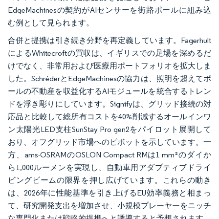
EdgeMachinesの契約がAIセンサーを街路ポールに組み込
む例として見られます。
合併と提携は引き続き分野を再定義しています。Fagerhult
によるWhitecroftの買収は、イギリスでの足場を深めるだ
けでなく、非常用および医療用ポートフォリオを拡大しま
した。SchréderとEdgeMachinesの協力は、照明を超えてポ
ールの不動産を収益化するAIモジュールを統合するトレン
ドを浮き彫りにしています。Signifyは、グリッド接続の対
応品と比較して総所有コストを40%削減するオールインワ
ン太陽光LED支柱SunStay Pro gen2をパイロット展開して
おり、オフグリッド市場へのピボットを示しています。一
方、ams-OSRAMのOSLON Compact RMは1 mm²のダイか
ら1,000ルーメンを実現し、自動車用アダプティブドライ
ビングビームの限界を押し広げています。これらの動き
は、2026年に性能基準を引き上げるEU効率義務と相まっ
て、研究開発支出を増加させ、小規模プレーヤーをニッチ
な専門化または戦略的提携へと誘導すると予想されます。