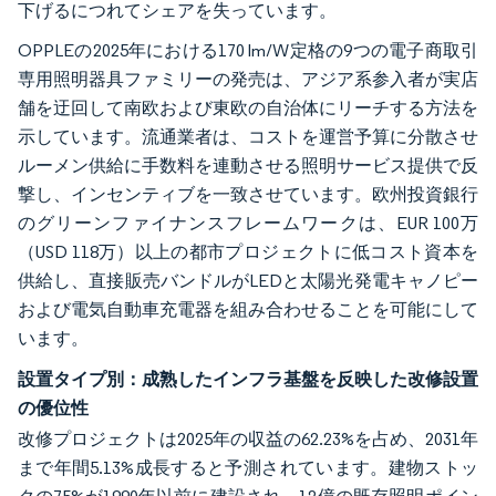
下げるにつれてシェアを失っています。
OPPLEの2025年における170 lm/W定格の9つの電子商取引
専用照明器具ファミリーの発売は、アジア系参入者が実店
舗を迂回して南欧および東欧の自治体にリーチする方法を
示しています。流通業者は、コストを運営予算に分散させ
ルーメン供給に手数料を連動させる照明サービス提供で反
撃し、インセンティブを一致させています。欧州投資銀行
のグリーンファイナンスフレームワークは、EUR 100万
（USD 118万）以上の都市プロジェクトに低コスト資本を
供給し、直接販売バンドルがLEDと太陽光発電キャノピー
および電気自動車充電器を組み合わせることを可能にして
います。
設置タイプ別：成熟したインフラ基盤を反映した改修設置
の優位性
改修プロジェクトは2025年の収益の62.23%を占め、2031年
まで年間5.13%成長すると予測されています。建物ストッ