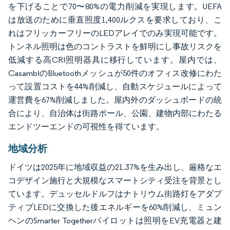
を下げることで70〜80%の電力削減を実現します。UEFA
は放送のために垂直照度1,400ルクスを要求しており、こ
れはフリッカーフリーのLEDアレイでのみ実現可能です。
トンネル照明は色のコントラストを鮮明にし事故リスクを
低減する高CRI照明器具に移行しています。屋内では、
CasambiのBluetoothメッシュが50件のオフィス改修にわた
って設置コストを44%削減し、自動スケジュールによって
運営費を67%削減しました。屋内外のダッシュボードの統
合により、自治体は街路ポール、公園、建物内部にわたる
エンドツーエンドの可視性を得ています。
地域分析
ドイツは2025年に地域収益の21.37%を生み出し、厳格なエ
コデザイン施行と大規模なスマートシティ受注を背景とし
ています。デュッセルドルフはナトリウム街路灯をアダプ
ティブLEDに交換した後エネルギーを60%削減し、ミュン
ヘンのSmarter Togetherパイロットは照明をEV充電器と建