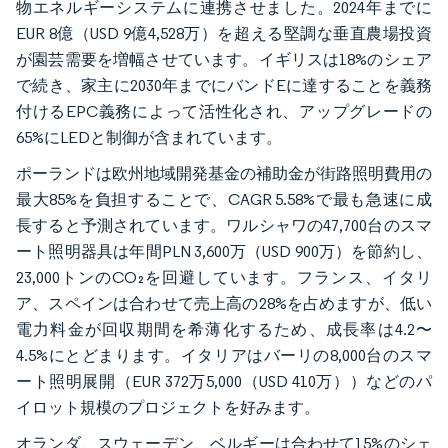
物エネルギーシステムに連携させました。2024年までに
EUR 8億（USD 9億4,528万）を超える堅調な垂直農場投資
が園芸需要を増幅させています。イギリスは18%のシェア
で続き、家主に2030年までにバンドEに達することを義務
付けるEPC義務によって活性化され、アップグレードの
65%にLEDと制御が含まれています。
ポーランドは欧州地域開発基金の補助金が街路照明費用の
最大85%を負担することで、CAGR 5.58%で最も急速に成
長すると予測されています。ワルシャワの47,700台のスマ
ート照明器具は年間PLN 3,600万（USD 900万）を節約し、
23,000トンのCO₂を回避しています。フランス、イタリ
ア、スペインは合わせて売上高の28%を占めますが、低い
電力料金が回収期間を希薄化するため、成長率は4.2〜
4.5%にとどまります。イタリアはバーリの8,000台のスマ
ート照明展開（EUR 372万5,000（USD 410万））などのパ
イロット規模のプロジェクトを好みます。
オランダ、スウェーデン、ベルギーは合わせて15%のシェ