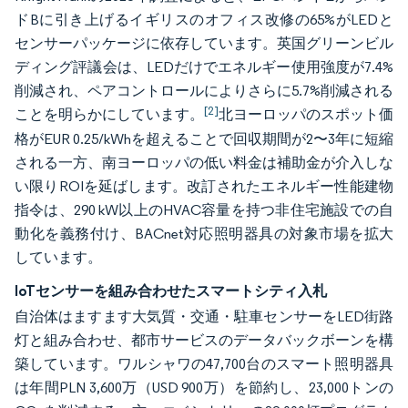
ドBに引き上げるイギリスのオフィス改修の65%がLEDと
センサーパッケージに依存しています。英国グリーンビル
ディング評議会は、LEDだけでエネルギー使用強度が7.4%
削減され、ペアコントロールによりさらに5.7%削減される
[2]
ことを明らかにしています。
北ヨーロッパのスポット価
格がEUR 0.25/kWhを超えることで回収期間が2〜3年に短縮
される一方、南ヨーロッパの低い料金は補助金が介入しな
い限りROIを延ばします。改訂されたエネルギー性能建物
指令は、290 kW以上のHVAC容量を持つ非住宅施設での自
動化を義務付け、BACnet対応照明器具の対象市場を拡大
しています。
IoTセンサーを組み合わせたスマートシティ入札
自治体はますます大気質・交通・駐車センサーをLED街路
灯と組み合わせ、都市サービスのデータバックボーンを構
築しています。ワルシャワの47,700台のスマート照明器具
は年間PLN 3,600万（USD 900万）を節約し、23,000トンの