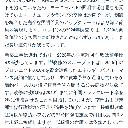
クの75%が1990年以前に建設され、12億の既存照明ポイン
トを抱えているため、ヨーロッパLED照明市場は恩恵を受
けています。チューブやランプの交換は迅速ですが、制御
を統合した完全な照明器具のアップグレードはより深い節
約を実現します。ロンドンの2024年調査では、1,200の商
業施設のうち完全に転換されたのはわずか15%であり、ま
だ長い道のりが残っています。
新築工事は遅れており、2025年の住宅許可件数は前年比
[4]
8%減少しています。
改修のスループットは、2025年の
プロジェクトの18%を資金調達したエネルギーパフォーマ
ンス契約に依存しており、主に資本予算が逼迫しているが
節約ベースの返済で運営予算を賄える公共建物が対象で
す。改修の波戦略は2030年までに年間アップグレード率を
2%に倍増させることを目指していますが、南部および東
部では行政能力の不足が進捗を妨げています。接続型改修
は病院や物流ハブなどの24時間稼働施設では回収期間を3
年未満に短縮しますが、低稼働の倉庫では依然として7年