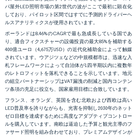
パ屋外LED照明市場の第2世代の波がここで最初に顕在化
しており、パイロット区間ではすでに予測的ドライバーヘ
ルスアナリティクスが使用されています。
ポーランドは8.46%のCAGRで最も急成長している国であ
り、適合フィクスチャーの設備投資の最大85%を補助する
400億ユーロ（4,675万USD）の近代化補助金によって触媒
されています。ウアジツェなどの中規模都市は、迅速な入
札フレームワークによって自治体が1四半期以内に複数年
のレトロフィットを落札できることを示しています。地元
の組立パートナーシップはVAT漏洩の削減と国内コンテン
ツ条項の充足に役立ち、国家雇用目標に合致しています。
フランス、オランダ、英国を含む北欧および西欧は高い
LED普及率を誇りながらも、光害を抑制し2030年のネット
ゼロ目標を達成するために高度なアダプティブコントロー
ルを購入しています。南欧は逼迫した予算と観光主導のフ
ァサード照明を組み合わせており、プレミアムデザインが