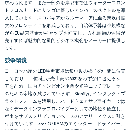
求められます。また一部の沿岸都市ではウォーターフロン
トプロムナードにサンゴに優しいアンバースペクトルを導
入しています。スロバキアからルーマニアに至る東欧は拡
大のフロンティアを形成しており、自治体予算は小規模な
がらEU結束基金がギャップを補完し、入札書類の習得が
完了すれば魅力的な量的ビジネス機会をメーカーに提供し
ます。
競争環境
ヨーロッパ屋外LED照明市場は集中度の梯子の中間に位置
しており、上位5社が売上高の60%をわずかに超えるシェ
アを占め、国内チャンピオン企業や光学ニッチプレーヤー
のための余地が残されています。Signifyはインタラクトプ
ラットフォームを活用し、ハードウェアサプライヤーでは
なくデータインフラプロバイダーとしての地位を確立し、
都市をサブスクリプションベースのアナリティクスに引き
付けています。ams-OSRAMのエミッター、ドライバー、