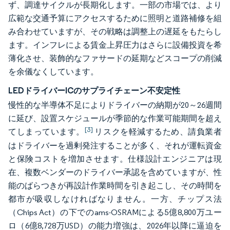
ず、調達サイクルが長期化します。一部の市場では、より
広範な交通予算にアクセスするために照明と道路補修を組
み合わせていますが、その戦略は調整上の遅延をもたらし
ます。インフレによる賃金上昇圧力はさらに設備投資を希
薄化させ、装飾的なファサードの延期などスコープの削減
を余儀なくしています。
LEDドライバーICのサプライチェーン不安定性
慢性的な半導体不足によりドライバーの納期が20～26週間
に延び、設置スケジュールが季節的な作業可能期間を超え
[3]
てしまっています。
リスクを軽減するため、請負業者
はドライバーを過剰発注することが多く、それが運転資金
と保険コストを増加させます。仕様設計エンジニアは現
在、複数ベンダーのドライバー承認を含めていますが、性
能のばらつきが再設計作業時間を引き起こし、その時間を
都市が吸収しなければなりません。一方、チップス法
（Chips Act）の下でのams-OSRAMによる5億8,800万ユー
ロ（6億8,728万USD）の能力増強は、2026年以降に逼迫を