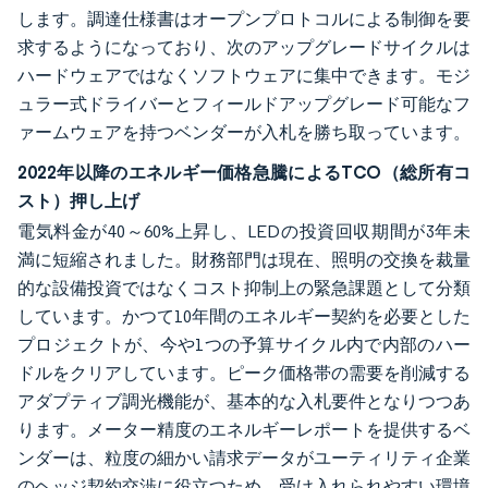
します。調達仕様書はオープンプロトコルによる制御を要
求するようになっており、次のアップグレードサイクルは
ハードウェアではなくソフトウェアに集中できます。モジ
ュラー式ドライバーとフィールドアップグレード可能なフ
ァームウェアを持つベンダーが入札を勝ち取っています。
2022年以降のエネルギー価格急騰によるTCO（総所有コ
スト）押し上げ
電気料金が40～60%上昇し、LEDの投資回収期間が3年未
満に短縮されました。財務部門は現在、照明の交換を裁量
的な設備投資ではなくコスト抑制上の緊急課題として分類
しています。かつて10年間のエネルギー契約を必要とした
プロジェクトが、今や1つの予算サイクル内で内部のハー
ドルをクリアしています。ピーク価格帯の需要を削減する
アダプティブ調光機能が、基本的な入札要件となりつつあ
ります。メーター精度のエネルギーレポートを提供するベ
ンダーは、粒度の細かい請求データがユーティリティ企業
のヘッジ契約交渉に役立つため、受け入れられやすい環境