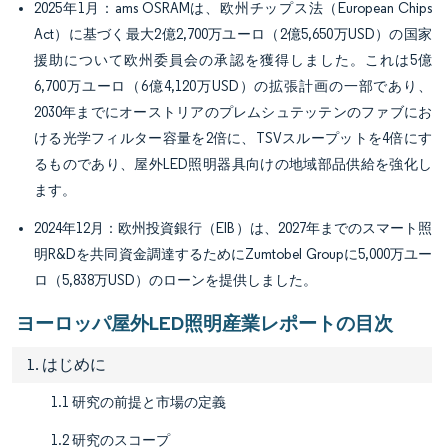
2025年1月：ams OSRAMは、欧州チップス法（European Chips
Act）に基づく最大2億2,700万ユーロ（2億5,650万USD）の国家
援助について欧州委員会の承認を獲得しました。これは5億
6,700万ユーロ（6億4,120万USD）の拡張計画の一部であり、
2030年までにオーストリアのプレムシュテッテンのファブにお
ける光学フィルター容量を2倍に、TSVスループットを4倍にす
るものであり、屋外LED照明器具向けの地域部品供給を強化し
ます。
2024年12月：欧州投資銀行（EIB）は、2027年までのスマート照
明R&Dを共同資金調達するためにZumtobel Groupに5,000万ユー
ロ（5,838万USD）のローンを提供しました。
ヨーロッパ屋外LED照明産業レポートの目次
1. はじめに
1.1 研究の前提と市場の定義
1.2 研究のスコープ