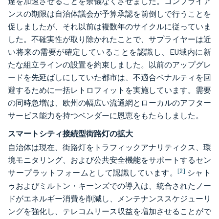
達を加速させることを余儀なくさせました。コンプライア
ンスの期限は自治体議会が予算承認を前倒しで行うことを
促しましたが、それ以前は複数年のサイクルに従っていま
した。不確実性が取り除かれたことで、サプライヤーは近
い将来の需要が確定していることを認識し、EU域内に新
たな組立ラインの設置を約束しました。以前のアップグレ
ードを先延ばしにしていた都市は、不適合ペナルティを回
避するために一括レトロフィットを実施しています。需要
の同時急増は、欧州の幅広い流通網とローカルのアフター
サービス能力を持つベンダーに恩恵をもたらしました。
スマートシティ接続型街路灯の拡大
自治体は現在、街路灯をトラフィックアナリティクス、環
境モニタリング、および公共安全機能をサポートするセン
[2]
サープラットフォームとして認識しています。
シャト
ゥおよびミルトン・キーンズでの導入は、統合されたノー
ドがエネルギー消費を削減し、メンテナンススケジューリ
ングを強化し、テレコムリース収益を増加させることがで