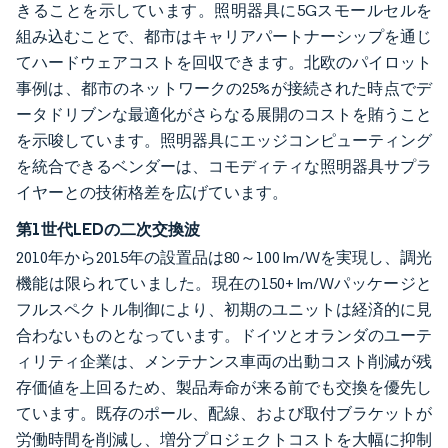
きることを示しています。照明器具に5Gスモールセルを
組み込むことで、都市はキャリアパートナーシップを通じ
てハードウェアコストを回収できます。北欧のパイロット
事例は、都市のネットワークの25%が接続された時点でデ
ータドリブンな最適化がさらなる展開のコストを賄うこと
を示唆しています。照明器具にエッジコンピューティング
を統合できるベンダーは、コモディティな照明器具サプラ
イヤーとの技術格差を広げています。
第1世代LEDの二次交換波
2010年から2015年の設置品は80～100 lm/Wを実現し、調光
機能は限られていました。現在の150+ lm/Wパッケージと
フルスペクトル制御により、初期のユニットは経済的に見
合わないものとなっています。ドイツとオランダのユーテ
ィリティ企業は、メンテナンス車両の出動コスト削減が残
存価値を上回るため、製品寿命が来る前でも交換を優先し
ています。既存のポール、配線、および取付ブラケットが
労働時間を削減し、増分プロジェクトコストを大幅に抑制