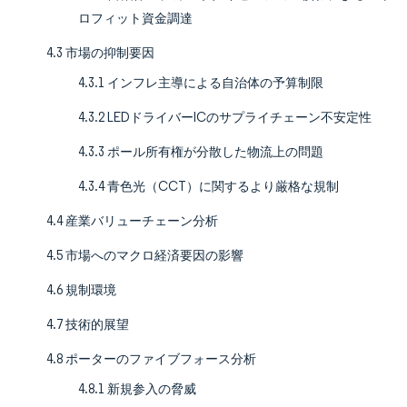
ロフィット資金調達
4.3 市場の抑制要因
4.3.1 インフレ主導による自治体の予算制限
4.3.2 LEDドライバーICのサプライチェーン不安定性
4.3.3 ポール所有権が分散した物流上の問題
4.3.4 青色光（CCT）に関するより厳格な規制
4.4 産業バリューチェーン分析
4.5 市場へのマクロ経済要因の影響
4.6 規制環境
4.7 技術的展望
4.8 ポーターのファイブフォース分析
4.8.1 新規参入の脅威