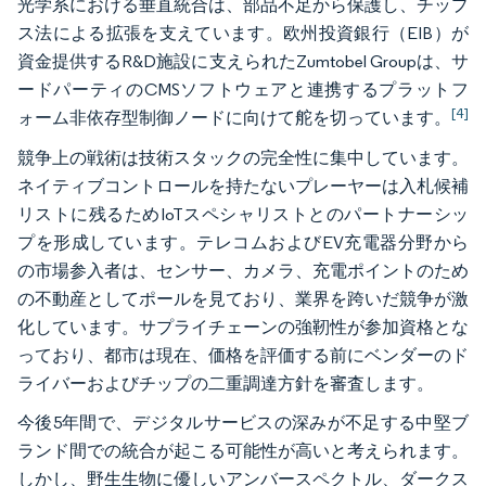
光学系における垂直統合は、部品不足から保護し、チップ
ス法による拡張を支えています。欧州投資銀行（EIB）が
資金提供するR&D施設に支えられたZumtobel Groupは、サ
ードパーティのCMSソフトウェアと連携するプラットフ
[4]
ォーム非依存型制御ノードに向けて舵を切っています。
競争上の戦術は技術スタックの完全性に集中しています。
ネイティブコントロールを持たないプレーヤーは入札候補
リストに残るためIoTスペシャリストとのパートナーシッ
プを形成しています。テレコムおよびEV充電器分野から
の市場参入者は、センサー、カメラ、充電ポイントのため
の不動産としてポールを見ており、業界を跨いだ競争が激
化しています。サプライチェーンの強靭性が参加資格とな
っており、都市は現在、価格を評価する前にベンダーのド
ライバーおよびチップの二重調達方針を審査します。
今後5年間で、デジタルサービスの深みが不足する中堅ブ
ランド間での統合が起こる可能性が高いと考えられます。
しかし、野生生物に優しいアンバースペクトル、ダークス