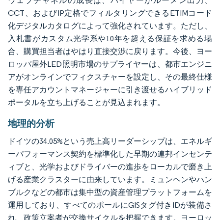
ウェブチャネルの成長は、バイヤーがルーメン出力、
CCT、およびIP定格でフィルタリングできるETIMコード
化デジタルカタログによって強化されています。ただし、
入札書がカスタム光学系や10年を超える保証を求める場
合、購買担当者はやはり直接交渉に戻ります。今後、ヨー
ロッパ屋外LED照明市場のサプライヤーは、都市エンジニ
アがオンラインでフィクスチャーを設定し、その最終仕様
を専任アカウントマネージャーに引き渡せるハイブリッド
ポータルを立ち上げることが見込まれます。
地理的分析
ドイツの34.05%という売上高リーダーシップは、エネルギ
ーパフォーマンス契約を標準化した早期の連邦インセンテ
ィブと、光学およびドライバーの進歩をローカルで磨き上
げる産業クラスターに由来しています。ミュンヘンやハン
ブルクなどの都市は集中型の資産管理プラットフォームを
運用しており、すべてのポールにGISタグ付きIDが装備さ
れ、政策立案者が交換サイクルを把握できます。ヨーロッ