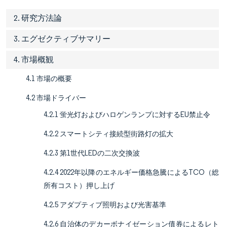
2. 研究方法論
3. エグゼクティブサマリー
4. 市場概観
4.1 市場の概要
4.2 市場ドライバー
4.2.1 蛍光灯およびハロゲンランプに対するEU禁止令
4.2.2 スマートシティ接続型街路灯の拡大
4.2.3 第1世代LEDの二次交換波
4.2.4 2022年以降のエネルギー価格急騰によるTCO（総
所有コスト）押し上げ
4.2.5 アダプティブ照明および光害基準
4.2.6 自治体のデカーボナイゼーション債券によるレト