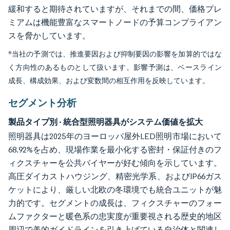
緩和すると期待されていますが、それまでの間、価格プレ
ミアムは機能豊富なスマートノードの予算コンプライアン
スを脅かしています。
*当社の予測では、推進要因および抑制要因の影響を加算的ではな
く方向性のあるものとして扱います。影響予測は、ベースライン
成長、構成効果、および変数間の相互作用を反映しています。
セグメント分析
製品タイプ別 - 統合型照明器具がシステム価値を拡大
照明器具は2025年のヨーロッパ屋外LED照明市場において
68.92%を占め、現場作業を最小化する密封・保証付きのフ
ィクスチャーを公共バイヤーが好む傾向を示しています。
高圧ダイカストハウジング、精密光学系、およびIP66ガス
ケットにより、厳しい北欧の冬環境でも統合ユニットが魅
力的です。セグメントの成長は、フィクスチャーのフォー
ムファクターと暖色系の忠実度が重要視される歴史的地区
周辺で美的ガイドラインを引き上げている自治体と関連し