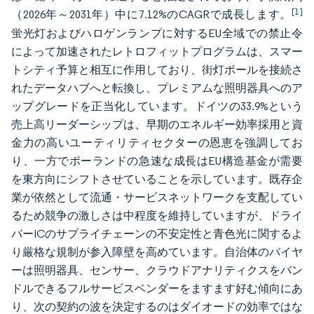
[1]
（2026年～2031年）中に7.12%のCAGRで成長します。
蛍光灯およびハロゲンランプに対するEU全域での禁止令
によって加速されたレトロフィットプログラムは、スマー
トシティ予算と相互に作用しており、街灯ポールを接続さ
れたデータハブへと転換し、プレミアムな照明器具へのア
ップグレードを正当化しています。ドイツの33.9%という
売上高リーダーシップは、早期のエネルギー効率採用と資
金力の高いユーティリティセクターの恩恵を強調してお
り、一方でポーランドの急速な成長はEU構造基金が需要
を東方向にシフトさせていることを示しています。既存企
業が依然として流通・サービスネットワークを支配してい
るため競争の激しさは中程度を維持していますが、ドライ
バーICのサプライチェーンの不安定性と青色光に関するよ
り厳格な規制が参入障壁を高めています。自治体のバイヤ
ーは照明器具、センサー、クラウドアナリティクスをバン
ドルできるフルサービスベンダーをますます好む傾向にあ
り、次の契約の波を決定するのはダイオードの効率ではな