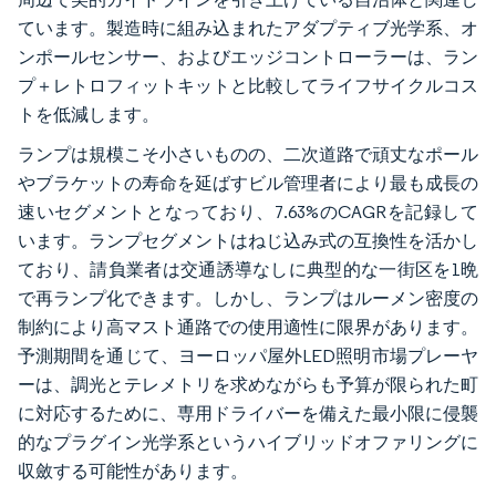
ています。製造時に組み込まれたアダプティブ光学系、オ
ンポールセンサー、およびエッジコントローラーは、ラン
プ＋レトロフィットキットと比較してライフサイクルコス
トを低減します。
ランプは規模こそ小さいものの、二次道路で頑丈なポール
やブラケットの寿命を延ばすビル管理者により最も成長の
速いセグメントとなっており、7.63%のCAGRを記録して
います。ランプセグメントはねじ込み式の互換性を活かし
ており、請負業者は交通誘導なしに典型的な一街区を1晩
で再ランプ化できます。しかし、ランプはルーメン密度の
制約により高マスト通路での使用適性に限界があります。
予測期間を通じて、ヨーロッパ屋外LED照明市場プレーヤ
ーは、調光とテレメトリを求めながらも予算が限られた町
に対応するために、専用ドライバーを備えた最小限に侵襲
的なプラグイン光学系というハイブリッドオファリングに
収斂する可能性があります。