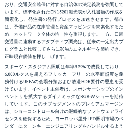
おり、交通安全確保に対する自治体の法定義務を強調して
います。標準化されたEN 13201測光表が入札書類の作成を
簡素化し、発注書の発行プロセスを加速させます。都市
は、予備部品の在庫管理と資産マッピングを簡素化するた
め、ネットワーク全体の均一性を重視します。一方、日周
交通量に連動するアダプティブ調光は、従来の一定出力プ
ログラムと比較してさらに30%のエネルギーを節約でき、
正味現在価値を押し上げます。
スポーツ・スタジアム照明は年率8.29%で成長しており、
6,000ルクスを超えるフリッカーフリーの水平面照度を義
務付けるUEFAの会場分類および放送HDR要件の恩恵を受
けています。イベント主催者は、スポンサーシップのイン
ベントリを拡大するダイナミックなRGB-Wショーを期待
しています。このサブセグメントのプレミアムマージン
は、ショーコントロール向けの継続的なソフトウェアライ
センスを確保するため、ヨーロッパ屋外LED照明市場のベ
ンダーにターンキーエンジニアリングをバンドルするよう