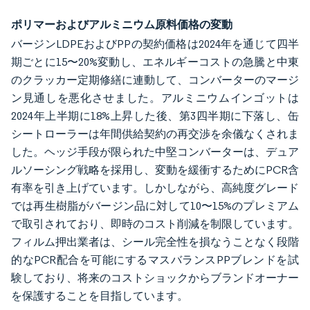
ポリマーおよびアルミニウム原料価格の変動
バージンLDPEおよびPPの契約価格は2024年を通じて四半
期ごとに15〜20%変動し、エネルギーコストの急騰と中東
のクラッカー定期修繕に連動して、コンバーターのマージ
ン見通しを悪化させました。アルミニウムインゴットは
2024年上半期に18%上昇した後、第3四半期に下落し、缶
シートローラーは年間供給契約の再交渉を余儀なくされま
した。ヘッジ手段が限られた中堅コンバーターは、デュア
ルソーシング戦略を採用し、変動を緩衝するためにPCR含
有率を引き上げています。しかしながら、高純度グレード
では再生樹脂がバージン品に対して10〜15%のプレミアム
で取引されており、即時のコスト削減を制限しています。
フィルム押出業者は、シール完全性を損なうことなく段階
的なPCR配合を可能にするマスバランスPPブレンドを試
験しており、将来のコストショックからブランドオーナー
を保護することを目指しています。