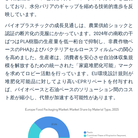
しており、水分バリアのギャップを縮める技術的進歩を反
映しています。
バイオプラスチックの成長見通しは、農業供給ショックと
認証の断片化の克服にかかっています。2024年の南欧の干
ばつはPLA樹脂の生産量を低一桁台で抑制し、非農作物ベ
ースのPHAおよびバクテリアセルロースフィルムへの関心
を高めました。生産者は、消費者を安心させ自治体収集規
模を解放するための統一された「家庭堆肥化可能」マーク
を求めてロビー活動を行っています。EU環境設計規則が
堆肥化可能品に対してより高いEPRリベートを付与すれ
ば、バイオベースと石油ベースのソリューション間のコス
ト差が縮小し、代替が加速する可能性があります。