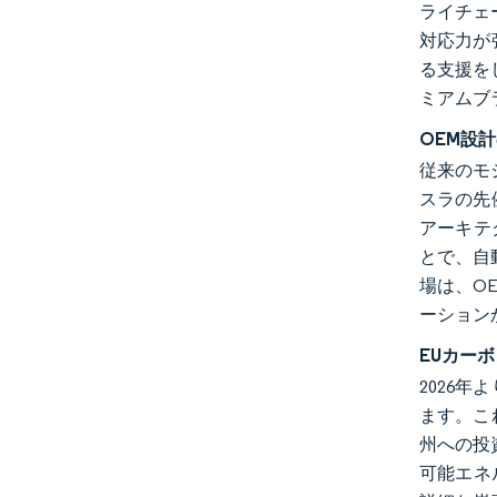
ライチェ
対応力が
る支援を
ミアムブ
OEM設
従来のモ
スラの先
アーキテ
とで、自
場は、O
ーション
EUカー
2026
ます。こ
州への投資
可能エネ