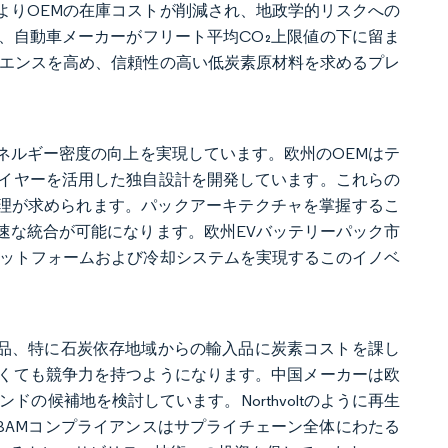
よりOEMの在庫コストが削減され、地政学的リスクへの
、自動車メーカーがフリート平均CO₂上限値の下に留ま
リエンスを高め、信頼性の高い低炭素原材料を求めるプレ
ネルギー密度の向上を実現しています。欧州のOEMはテ
イヤーを活用した独自設計を開発しています。これらの
た熱管理が求められます。パックアーキテクチャを掌握するこ
速な統合が可能になります。欧州EVバッテリーパック市
ラットフォームおよび冷却システムを実現するこのイノベ
輸入品、特に石炭依存地域からの輸入品に炭素コストを課し
くても競争力を持つようになります。中国メーカーは欧
ランドの候補地を検討しています。Northvoltのように再生
BAMコンプライアンスはサプライチェーン全体にわたる