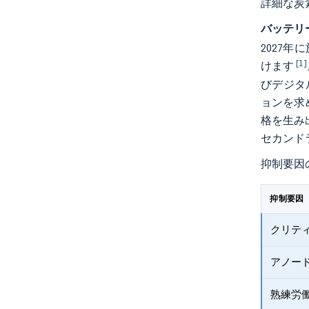
詳細な炭
バッテリ
2027
[1]
けます
びデジタ
ョンを求
格を生み
セカンド
抑制要因
抑制要因
クリテ
アノー
熟練労