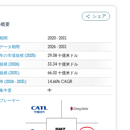
シェア
場概要
期間
2020 - 2031
データ期間
2026 - 2031
年の市場規模 (2025)
29.08 十億米ドル
模 (2026)
33.34 十億米ドル
模 (2031)
66.03 十億米ドル
(2026 - 2031)
.0の表示が必要です。
14.66% CAGR
集中度
中
 Mordor Intelligence。再利用にはCC BY 4.0の表示が必要です。
プレーヤー