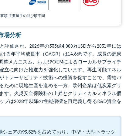
責事項:主要選手の並び順不同
ク市場分析
価され、2026年の333億4,000万USDから2031年には
における年平均成長率（CAGR）は14.66%です。成長の源泉
調整メカニズム、およびOEMによるローカルサプライチ
確立に向けた推進力を強化しています。再生可能エネル
則がトレーサビリティ技術への投資を促すことで、需給バ
るために現地生産を進める一方、欧州企業は低炭素グリ
ます。火災安全保険料の上昇とクリティカルミネラル価
プは2028年以降の性能指標を再定義し得るR&D資金を
場シェアの93.52%を占めており、中型・大型トラック