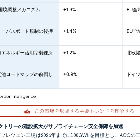
素国境調整メカニズム
+1.9%
EU
リーパスポート規制の後押
+1.4%
EU全
能エネルギー活用型製錬所
+1.2%
北欧
電池ロードマップの前倒し
+0.9%
ドイ
or Intelligence
クトリーの建設拡大がサプライチェーン安全保障を加速
デブレツェン工場は2026年までに100GWhを目標とし、ACC