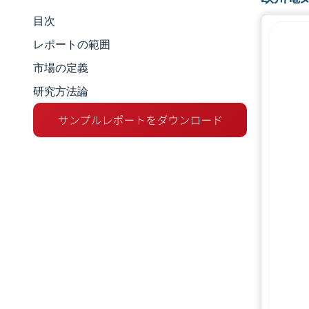
目次
市場規模とシェア
レポートの範囲
市場分析
市場の定義
研究方法論
トレンドとインサイト
セグメント分析
地理分析
競争環境
主要プレーヤー
業界の動向