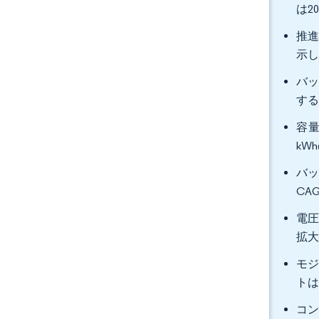
は2
推進
示
バッ
す
容量
kW
バッ
CA
電圧
拡
モジ
トは
コン