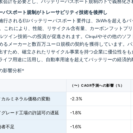
素会計を必要とし、バッテリーパスポート規制の下で義務化さ
ーパスポート規制がトレーサビリティ技術を後押し
年に施行されるEUバッテリーパスポート要件は、2kWhを超え
。これにより、性能、リサイクル含有量、カーボンフットプリ
ルツイン技術への投資が促進されます。Cirqulやその他の
めるメーカーと数百万ユーロ規模の契約を獲得しています。パ
出すため、確立されたリサイクル事業を持つ企業に優位性をも
ライフ用途に活用し、自動車用途を超えてバッテリーの経済的
の影響分析
*
（〜）CAGR予測への影響（%）
ィカルミネラル価格の変動
-2.3%
ドグレード工場の許認可の遅延
-1.8%
働者不足
-1.6%