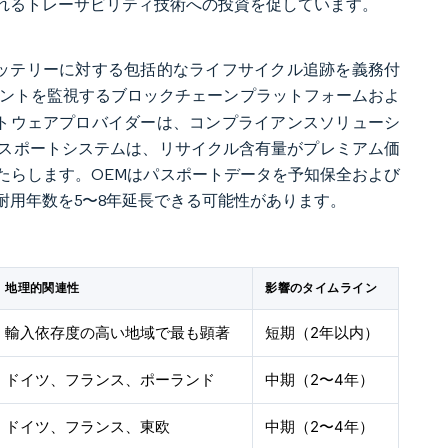
れるトレーサビリティ技術への投資を促しています。
るバッテリーに対する包括的なライフサイクル追跡を義務付
ントを監視するブロックチェーンプラットフォームおよ
ソフトウェアプロバイダーは、コンプライアンスソリューシ
スポートシステムは、リサイクル含有量がプレミアム価
たらします。OEMはパスポートデータを予知保全および
耐用年数を5〜8年延長できる可能性があります。
地理的関連性
影響のタイムライン
輸入依存度の高い地域で最も顕著
短期（2年以内）
ドイツ、フランス、ポーランド
中期（2〜4年）
ドイツ、フランス、東欧
中期（2〜4年）