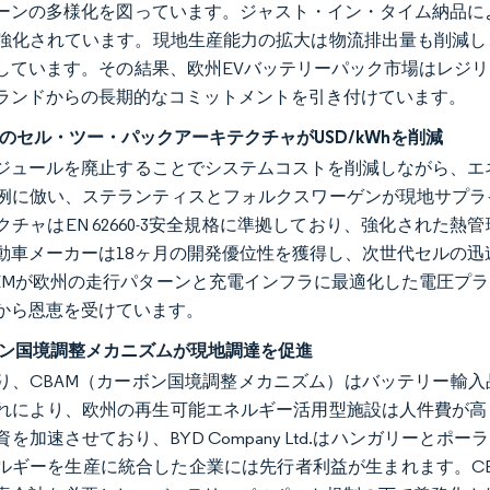
ーンの多様化を図っています。ジャスト・イン・タイム納品に
強化されています。現地生産能力の拡大は物流排出量も削減し
しています。その結果、欧州EVバッテリーパック市場はレジ
ランドからの長期的なコミットメントを引き付けています。
計のセル・ツー・パックアーキテクチャがUSD/kWhを削減
ジュールを廃止することでシステムコストを削減しながら、エ
例に倣い、ステランティスとフォルクスワーゲンが現地サプラ
クチャはEN 62660-3安全規格に準拠しており、強化され
動車メーカーは18ヶ月の開発優位性を獲得し、次世代セルの迅
EMが欧州の走行パターンと充電インフラに最適化した電圧プ
から恩恵を受けています。
ボン国境調整メカニズムが現地調達を促進
年より、CBAM（カーボン国境調整メカニズム）はバッテリー
れにより、欧州の再生可能エネルギー活用型施設は人件費が高
を加速させており、BYD Company Ltd.はハンガリーとポー
ルギーを生産に統合した企業には先行者利益が生まれます。C