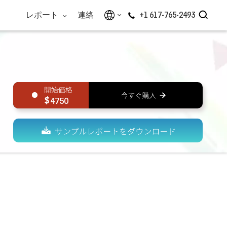
レポート
連絡
+1 617-765-2493
4750