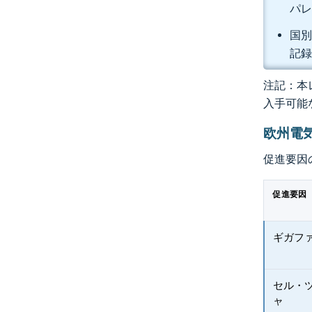
パレ
国別
記
注記：本レ
入手可能
欧州電
促進要因
促進要因
ギガフ
セル・
ャ