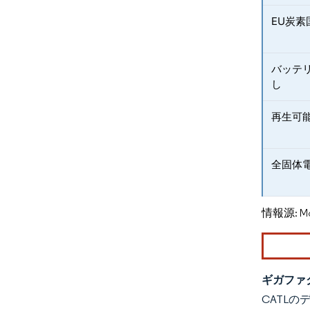
EU炭
バッテ
し
再生可
全固体
情報源: Mord
ギガファ
CATLの