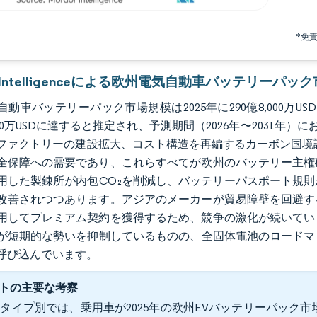
*免
or Intelligenceによる欧州電気自動車バッテリーパッ
動車バッテリーパック市場規模は2025年に290億8,000万USDと評
,000万USDに達すると推定され、予測期間（2026年〜2031年）
ファクトリーの建設拡大、コスト構造を再編するカーボン国境
全保障への需要であり、これらすべてが欧州のバッテリー主権
用した製錬所が内包CO₂を削減し、バッテリーパスポート規
改善されつつあります。アジアのメーカーが貿易障壁を回避す
用してプレミアム契約を獲得するため、競争の激化が続いてい
が短期的な勢いを抑制しているものの、全固体電池のロードマッ
呼び込んでいます。
トの主要な考察
タイプ別では、乗用車が2025年の欧州EVバッテリーパック市