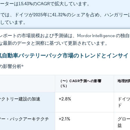
ーターは15.43%のCAGRで拡大しています。
では、ドイツが2025年に41.32%のシェアを占め、ハンガリーは
録しています。
ポートの市場規模および予測値は、Mordor Intelligence
な最新のデータと洞察に基づいて更新されています。
気自動車バッテリーパック市場のトレンドとインサイ
の影響分析
*
（〜）CAGR予測への影響
地理的
（%）
ァクトリー建設の加速
+2.8%
ドイ
ド
ツー・パックアーキテクチ
+2.1%
グロ
益