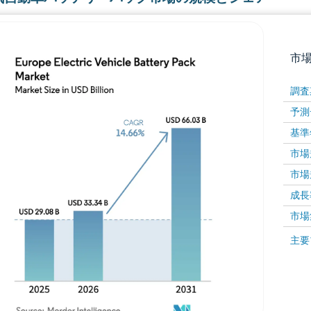
市
調査
予測
基準
市場規
市場規
成長率 
画像 © Mordor Intelligence。再利用にはCC BY 4
市場
画像 ©
主要