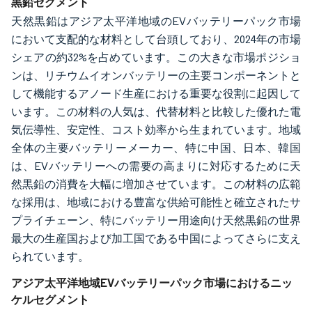
黒鉛セグメント
天然黒鉛はアジア太平洋地域のEVバッテリーパック市場
において支配的な材料として台頭しており、2024年の市場
シェアの約32%を占めています。この大きな市場ポジショ
ンは、リチウムイオンバッテリーの主要コンポーネントと
して機能するアノード生産における重要な役割に起因して
います。この材料の人気は、代替材料と比較した優れた電
気伝導性、安定性、コスト効率から生まれています。地域
全体の主要バッテリーメーカー、特に中国、日本、韓国
は、EVバッテリーへの需要の高まりに対応するために天
然黒鉛の消費を大幅に増加させています。この材料の広範
な採用は、地域における豊富な供給可能性と確立されたサ
プライチェーン、特にバッテリー用途向け天然黒鉛の世界
最大の生産国および加工国である中国によってさらに支え
られています。
アジア太平洋地域EVバッテリーパック市場におけるニッ
ケルセグメント