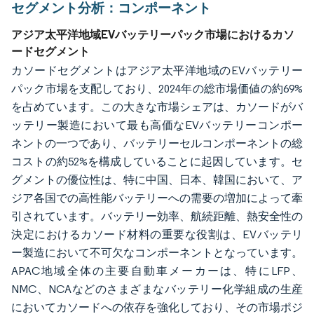
セグメント分析：コンポーネント
アジア太平洋地域EVバッテリーパック市場におけるカソ
ードセグメント
カソードセグメントはアジア太平洋地域のEVバッテリー
パック市場を支配しており、2024年の総市場価値の約69%
を占めています。この大きな市場シェアは、カソードがバ
ッテリー製造において最も高価なEVバッテリーコンポー
ネントの一つであり、バッテリーセルコンポーネントの総
コストの約52%を構成していることに起因しています。セ
グメントの優位性は、特に中国、日本、韓国において、ア
ジア各国での高性能バッテリーへの需要の増加によって牽
引されています。バッテリー効率、航続距離、熱安全性の
決定におけるカソード材料の重要な役割は、EVバッテリ
ー製造において不可欠なコンポーネントとなっています。
APAC地域全体の主要自動車メーカーは、特にLFP、
NMC、NCAなどのさまざまなバッテリー化学組成の生産
においてカソードへの依存を強化しており、その市場ポジ