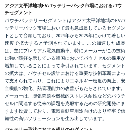
アジア太平洋地域EVバッテリーパック市場におけるパウ
チセグメント
パウチバッテリーセグメントはアジア太平洋地域のEVバ
ッテリーパック市場において最も急成長しているセグメン
トとして台頭しており、2024年から2029年にかけて著しい
速度で拡大すると予測されています。この加速した成長
は、主にプレミアム電気自動車、特にメーカーがこの技術
に強い嗜好を示している韓国においてパウチセルの採用が
増加していることによって牽引されています。セグメント
の拡大は、パウチセル設計における重要な技術革新によっ
て支えられており、これによりエネルギー密度の向上、安
全機能の強化、熱管理能力の改善がもたらされています。
メーカーは、膨張問題や機械的ストレス耐性などのパウチ
セルに関連する従来の課題を克服するための研究開発にま
すます投資しており、電気自動車用途向けのより堅牢で信
頼性の高いソリューションを生み出しています。
バッテリー形状における残りのセグメント