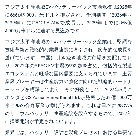
アジア太平洋地域EVバッテリーパック市場規模は2025年
に666億9,000万米ドルと推定され、予測期間（2025年～
2029年）にCAGR 6.73%で成長し、2029年までに865億
3,000万米ドルに達する見込みです。
アジア太平洋地域のEVバッテリーパック産業は、堅調な
技術革新と戦略的な業界連携に牽引され、変革的な成長を
遂げています。中国は引き続き地域の市場を支配してお
り、2022年のAPAC EV市場の90%超を占め、包括的な製造
エコシステムと旺盛な国内需要に支えられています。主要
業界プレーヤーは生産能力の強化に向けた戦略的パートナ
ーシップを構築しており、その好例として、2023年5月に
ホンダとGS Yuasa International Ltd.が発表した32億1,000万
米ドルの合弁事業が挙げられます。これは日本に20GWh
のリチウムバッテリー生産施設を設立するもので、2027年
に操業開始が予定されています。
業界では、バッテリー設計と製造プロセスにおける重要な