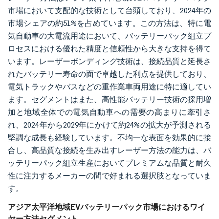
市場において支配的な技術として台頭しており、2024年の
市場シェアの約51%を占めています。この方法は、特に電
気自動車の大電流用途において、バッテリーパック組立プ
ロセスにおける優れた精度と信頼性から大きな支持を得て
います。レーザーボンディング技術は、接続品質と延長さ
れたバッテリー寿命の面で卓越した利点を提供しており、
電気トラックやバスなどの重作業車両用途に特に適してい
ます。セグメントはまた、高性能バッテリー技術の採用増
加と地域全体での電気自動車への需要の高まりに牽引さ
れ、2024年から2029年にかけて約24%の拡大が予測される
堅調な成長も経験しています。不均一な表面を効果的に接
合し、高品質な接続を生み出すレーザー方法の能力は、バ
ッテリーパック組立生産においてプレミアムな品質と耐久
性に注力するメーカーの間で好まれる選択肢となっていま
す。
アジア太平洋地域EVバッテリーパック市場におけるワイ
ヤー方法セグメント