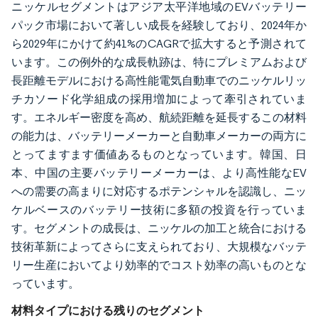
ニッケルセグメントはアジア太平洋地域のEVバッテリー
パック市場において著しい成長を経験しており、2024年か
ら2029年にかけて約41%のCAGRで拡大すると予測されて
います。この例外的な成長軌跡は、特にプレミアムおよび
長距離モデルにおける高性能電気自動車でのニッケルリッ
チカソード化学組成の採用増加によって牽引されていま
す。エネルギー密度を高め、航続距離を延長するこの材料
の能力は、バッテリーメーカーと自動車メーカーの両方に
とってますます価値あるものとなっています。韓国、日
本、中国の主要バッテリーメーカーは、より高性能なEV
への需要の高まりに対応するポテンシャルを認識し、ニッ
ケルベースのバッテリー技術に多額の投資を行っていま
す。セグメントの成長は、ニッケルの加工と統合における
技術革新によってさらに支えられており、大規模なバッテ
リー生産においてより効率的でコスト効率の高いものとな
っています。
材料タイプにおける残りのセグメント