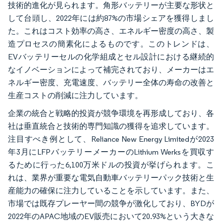
技術的進化が見られます。角形バッテリーが主要な形状と
して台頭し、2022年には約87%の市場シェアを獲得しまし
た。これはコスト効率の高さ、エネルギー密度の高さ、製
造プロセスの簡素化によるものです。このトレンドは、
EVバッテリーセルの化学組成とセル設計における継続的
なイノベーションによって補完されており、メーカーはエ
ネルギー密度、充電速度、バッテリー全体の寿命の改善と
生産コストの削減に注力しています。
企業の統合と戦略的投資が競争環境を再形成しており、各
社は垂直統合と技術的専門知識の獲得を追求しています。
注目すべき例として、Reliance New Energy Limitedが2023
年3月にLFPバッテリーメーカーのLithium Werksを買収す
るために行った6,100万米ドルの投資が挙げられます。こ
れは、業界が重要な電気自動車バッテリーパック技術と生
産能力の確保に注力していることを示しています。また、
市場では既存プレーヤー間の競争が激化しており、BYDが
2022年のAPAC地域のEV販売において20.93%という大きな