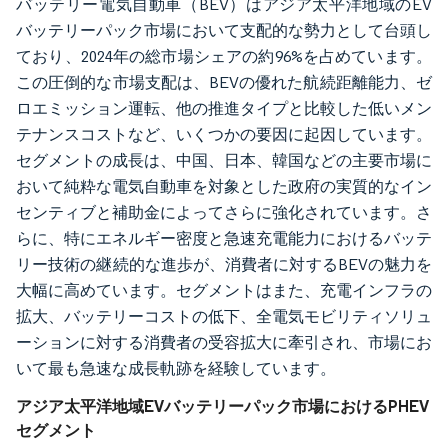
バッテリー電気自動車（BEV）はアジア太平洋地域のEV
バッテリーパック市場において支配的な勢力として台頭し
ており、2024年の総市場シェアの約96%を占めています。
この圧倒的な市場支配は、BEVの優れた航続距離能力、ゼ
ロエミッション運転、他の推進タイプと比較した低いメン
テナンスコストなど、いくつかの要因に起因しています。
セグメントの成長は、中国、日本、韓国などの主要市場に
おいて純粋な電気自動車を対象とした政府の実質的なイン
センティブと補助金によってさらに強化されています。さ
らに、特にエネルギー密度と急速充電能力におけるバッテ
リー技術の継続的な進歩が、消費者に対するBEVの魅力を
大幅に高めています。セグメントはまた、充電インフラの
拡大、バッテリーコストの低下、全電気モビリティソリュ
ーションに対する消費者の受容拡大に牽引され、市場にお
いて最も急速な成長軌跡を経験しています。
アジア太平洋地域EVバッテリーパック市場におけるPHEV
セグメント