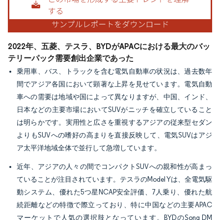
2022年、五菱、テスラ、BYDがAPACにおける最大のバッ
テリーパック需要創出企業であった
乗用車、バス、トラックを含む電気自動車の状況は、過去数年
間でアジア各国において顕著な上昇を見せています。電気自動
車への需要は地域や国によって異なりますが、中国、インド、
日本などの主要市場においてSUVがニッチを確立していること
は明らかです。実用性と広さを重視するアジアの従来型セダン
よりもSUVへの嗜好の高まりを直接反映して、電気SUVはアジ
ア太平洋地域全体で並行して急増しています。
近年、アジアの人々の間でコンパクトSUVへの親和性が高まっ
ていることが注目されています。テスラのModel Yは、全電気駆
動システム、優れた5つ星NCAP安全評価、7人乗り、優れた航
続距離などの特徴で際立っており、特に中国などの主要APAC
マーケットで人気の選択肢となっています。BYDのSong DM