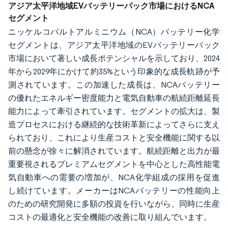
アジア太平洋地域EVバッテリーパック市場におけるNCA
セグメント
ニッケルコバルトアルミニウム（NCA）バッテリー化学
セグメントは、アジア太平洋地域のEVバッテリーパック
市場において著しい成長ポテンシャルを示しており、2024
年から2029年にかけて約35%という印象的な成長軌跡が予
測されています。この加速した成長は、NCAバッテリー
の優れたエネルギー密度能力と電気自動車の航続距離延長
能力によって牽引されています。セグメントの拡大は、製
造プロセスにおける継続的な技術革新によってさらに支え
られており、これにより生産コストと安全機能に関する以
前の懸念が徐々に解消されています。航続距離と出力が最
重要視されるプレミアムセグメントを中心とした高性能電
気自動車への需要の増加が、NCA化学組成の採用を促進
し続けています。メーカーはNCAバッテリーの性能向上
のための研究開発に多額の投資を行いながら、同時に生産
コストの最適化と安全機能の改善に取り組んでいます。