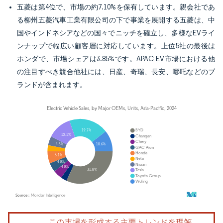
五菱は第4位で、市場の約7.10%を保有しています。親会社であ
る柳州五菱汽車工業有限公司の下で事業を展開する五菱は、中
国やインドネシアなどの国々でニッチを確立し、多様なEVライ
ンナップで幅広い顧客層に対応しています。上位5社の最後は
ホンダで、市場シェアは3.85%です。APAC EV市場における他
の注目すべき競合他社には、日産、奇瑞、長安、哪吒などのブ
ランドが含まれます。
画像 © Mordor Intelligence。再利用にはCC BY 4.0の表示が必要です。