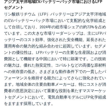
アジア太平洋地域EVバッテリーパック市場におけるLFP
セグメント
リン酸鉄リチウム（LFP）バッテリーはアジア太平洋地域
のEVバッテリーパック市場において支配的な化学組成と
して台頭しており、2024年の総市場シェアの約73%を占め
ています。この大きな市場リーダーシップは、主にLFPバ
ッテリーのコスト効率、強化された安全機能、延長された
運用寿命の魅力的な組み合わせに起因しています。セグメ
ントの優位性は、LFPバッテリーの主要な生産国および消
費国として機能する中国において特に顕著です。この技術
の魅力は、優れた熱安定性、コバルトなどの高価な原材料
への依存度の低さ、さまざまな動作条件下での一貫したパ
フォーマンスを維持する能力によってさらに強化されてい
ます。地域全体の主要自動車メーカーは、特にコストが消
費者の意思決定において重要な役割を果たすマスマーケッ
トセグメントにおいて、電気自動車モデルにLFP化学組成
をますます採用しています。