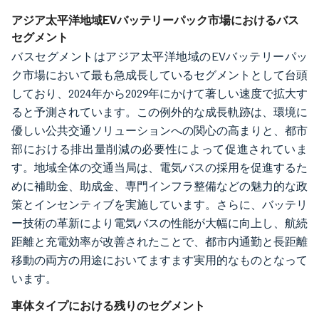
画像 © Mordor Intelligence。再利用にはCC BY 4.0の表示が必要です。
アジア太平洋地域EVバッテリーパック市場におけるバス
セグメント
バスセグメントはアジア太平洋地域のEVバッテリーパッ
ク市場において最も急成長しているセグメントとして台頭
しており、2024年から2029年にかけて著しい速度で拡大す
ると予測されています。この例外的な成長軌跡は、環境に
優しい公共交通ソリューションへの関心の高まりと、都市
部における排出量削減の必要性によって促進されていま
す。地域全体の交通当局は、電気バスの採用を促進するた
めに補助金、助成金、専門インフラ整備などの魅力的な政
策とインセンティブを実施しています。さらに、バッテリ
ー技術の革新により電気バスの性能が大幅に向上し、航続
距離と充電効率が改善されたことで、都市内通勤と長距離
移動の両方の用途においてますます実用的なものとなって
います。
車体タイプにおける残りのセグメント