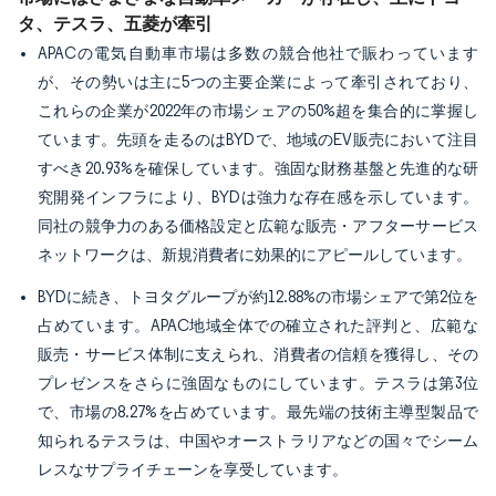
タ、テスラ、五菱が牽引
APACの電気自動車市場は多数の競合他社で賑わっています
が、その勢いは主に5つの主要企業によって牽引されており、
これらの企業が2022年の市場シェアの50%超を集合的に掌握し
ています。先頭を走るのはBYDで、地域のEV販売において注目
すべき20.93%を確保しています。強固な財務基盤と先進的な研
究開発インフラにより、BYDは強力な存在感を示しています。
同社の競争力のある価格設定と広範な販売・アフターサービス
ネットワークは、新規消費者に効果的にアピールしています。
BYDに続き、トヨタグループが約12.88%の市場シェアで第2位を
占めています。APAC地域全体での確立された評判と、広範な
販売・サービス体制に支えられ、消費者の信頼を獲得し、その
プレゼンスをさらに強固なものにしています。テスラは第3位
で、市場の8.27%を占めています。最先端の技術主導型製品で
知られるテスラは、中国やオーストラリアなどの国々でシーム
レスなサプライチェーンを享受しています。