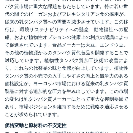
パク質市場に重大な課題をもたらしています。特に若い世
代の間でのビーガンおよびフレキシタリアン食の採用が、
従来の乳タンパク質への需要を減少させています。この移
行は、環境サステナビリティへの懸念、動物福祉への配
慮、および植物性オプションの健康上の利点の認識によっ
て促進されています。食品メーカーは大豆、エンドウ豆、
その他の植物源からのタンパク質代替品を開発することで
対応しています。植物性タンパク質加工技術の改善によ
り、これらの代替品の味と食感が向上しています。植物性
タンパク質の小売での入手しやすさの向上と競争力のある
価格設定が、ヨーロッパ市場における従来の乳タンパク質
製品に対する追加的な圧力を生み出しています。この市場
の変化は乳タンパク質メーカーにとって重大な抑制要因で
あり、市場ポジションを維持するために戦略を適応させる
ことが求められています。
価格変動と原材料の不安定性