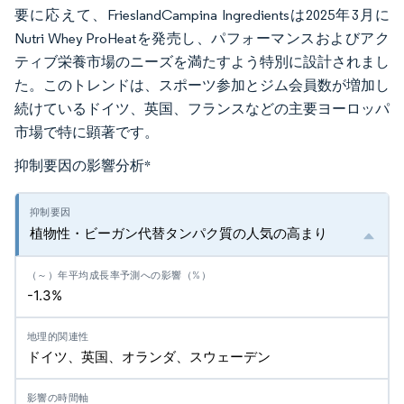
要に応えて、FrieslandCampina Ingredientsは2025年3月に
Nutri Whey ProHeatを発売し、パフォーマンスおよびアク
ティブ栄養市場のニーズを満たすよう特別に設計されまし
た。このトレンドは、スポーツ参加とジム会員数が増加し
続けているドイツ、英国、フランスなどの主要ヨーロッパ
市場で特に顕著です。
抑制要因の影響分析
*
植物性・ビーガン代替タンパク質の人気の高まり
-1.3%
ドイツ、英国、オランダ、スウェーデン