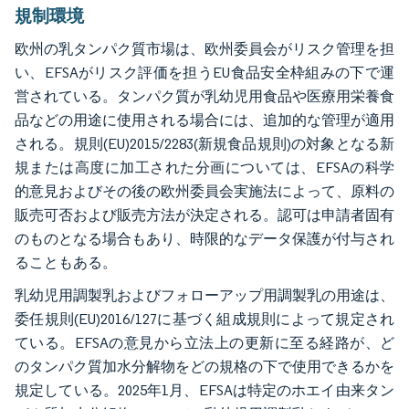
規制環境
欧州の乳タンパク質市場は、欧州委員会がリスク管理を担
い、EFSAがリスク評価を担うEU食品安全枠組みの下で運
営されている。タンパク質が乳幼児用食品や医療用栄養食
品などの用途に使用される場合には、追加的な管理が適用
される。規則(EU)2015/2283(新規食品規則)の対象となる新
規または高度に加工された分画については、EFSAの科学
的意見およびその後の欧州委員会実施法によって、原料の
販売可否および販売方法が決定される。認可は申請者固有
のものとなる場合もあり、時限的なデータ保護が付与され
ることもある。
乳幼児用調製乳およびフォローアップ用調製乳の用途は、
委任規則(EU)2016/127に基づく組成規則によって規定され
ている。EFSAの意見から立法上の更新に至る経路が、ど
のタンパク質加水分解物をどの規格の下で使用できるかを
規定している。2025年1月、EFSAは特定のホエイ由来タン