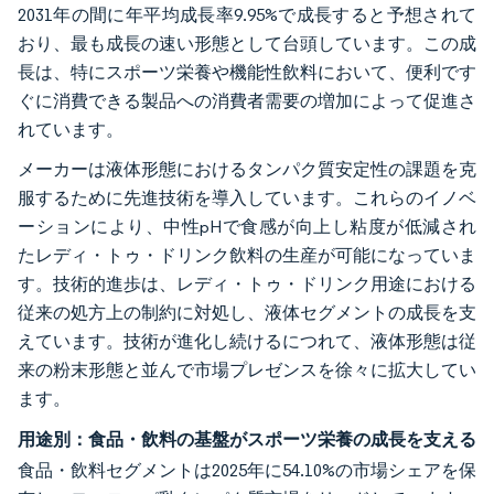
2031年の間に年平均成長率9.95%で成長すると予想されて
おり、最も成長の速い形態として台頭しています。この成
長は、特にスポーツ栄養や機能性飲料において、便利です
ぐに消費できる製品への消費者需要の増加によって促進さ
れています。
メーカーは液体形態におけるタンパク質安定性の課題を克
服するために先進技術を導入しています。これらのイノベ
ーションにより、中性pHで食感が向上し粘度が低減され
たレディ・トゥ・ドリンク飲料の生産が可能になっていま
す。技術的進歩は、レディ・トゥ・ドリンク用途における
従来の処方上の制約に対処し、液体セグメントの成長を支
えています。技術が進化し続けるにつれて、液体形態は従
来の粉末形態と並んで市場プレゼンスを徐々に拡大してい
ます。
用途別：食品・飲料の基盤がスポーツ栄養の成長を支える
食品・飲料セグメントは2025年に54.10%の市場シェアを保