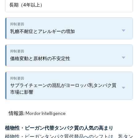
長期（4年以上）
乳糖不耐症とアレルギーの増加
価格変動と原材料の不安定性
サプライチェーンの混乱がヨーロッパ乳タンパク質
市場に影響
情報源: Mordor Intelligence
植物性・ビーガン代替タンパク質の人気の高まり
植物性・ビーガンタンパク質代替品へのシフトは、乳タン