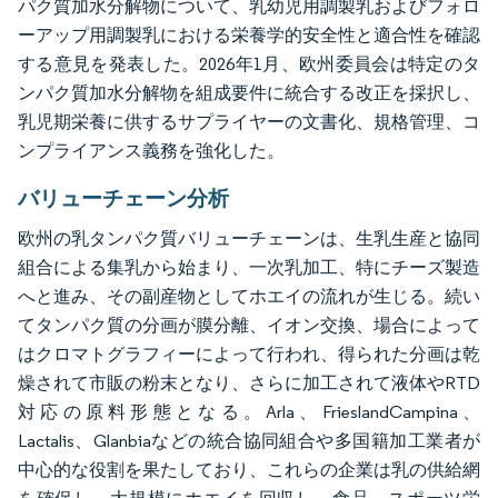
パク質加水分解物について、乳幼児用調製乳およびフォロ
ーアップ用調製乳における栄養学的安全性と適合性を確認
する意見を発表した。2026年1月、欧州委員会は特定のタ
ンパク質加水分解物を組成要件に統合する改正を採択し、
乳児期栄養に供するサプライヤーの文書化、規格管理、コ
ンプライアンス義務を強化した。
バリューチェーン分析
欧州の乳タンパク質バリューチェーンは、生乳生産と協同
組合による集乳から始まり、一次乳加工、特にチーズ製造
へと進み、その副産物としてホエイの流れが生じる。続い
てタンパク質の分画が膜分離、イオン交換、場合によって
はクロマトグラフィーによって行われ、得られた分画は乾
燥されて市販の粉末となり、さらに加工されて液体やRTD
対応の原料形態となる。Arla、FrieslandCampina、
Lactalis、Glanbiaなどの統合協同組合や多国籍加工業者が
中心的な役割を果たしており、これらの企業は乳の供給網