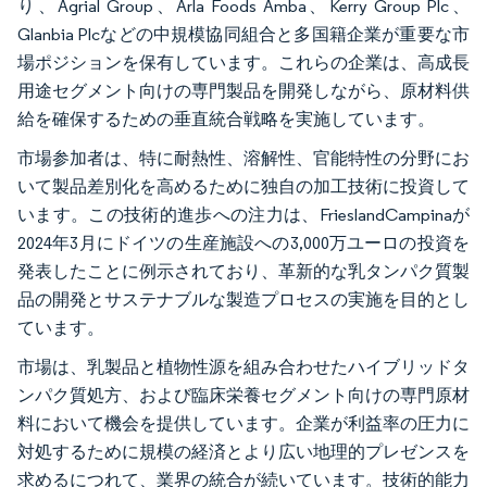
り、Agrial Group、Arla Foods Amba、Kerry Group Plc、
Glanbia Plcなどの中規模協同組合と多国籍企業が重要な市
場ポジションを保有しています。これらの企業は、高成長
用途セグメント向けの専門製品を開発しながら、原材料供
給を確保するための垂直統合戦略を実施しています。
市場参加者は、特に耐熱性、溶解性、官能特性の分野にお
いて製品差別化を高めるために独自の加工技術に投資して
います。この技術的進歩への注力は、FrieslandCampinaが
2024年3月にドイツの生産施設への3,000万ユーロの投資を
発表したことに例示されており、革新的な乳タンパク質製
品の開発とサステナブルな製造プロセスの実施を目的とし
ています。
市場は、乳製品と植物性源を組み合わせたハイブリッドタ
ンパク質処方、および臨床栄養セグメント向けの専門原材
料において機会を提供しています。企業が利益率の圧力に
対処するために規模の経済とより広い地理的プレゼンスを
求めるにつれて、業界の統合が続いています。技術的能力