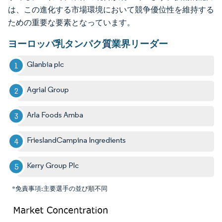
は、この進化する市場環境において競争優位性を維持する
ための重要な要素となっています。
ヨーロッパ乳タンパク質業界リーダー
Glanbia plc
Agrial Group
Arla Foods Amba
FrieslandCampina Ingredients
Kerry Group Plc
*免責事項:主要選手の並び順不同