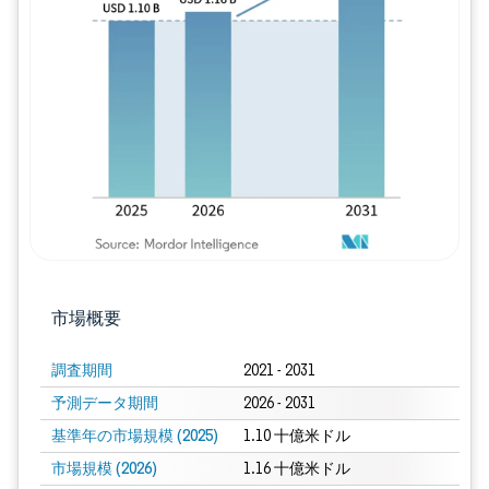
画像 © Mordor Intelligence。再利用に
市場概要
調査期間
2021 - 2031
予測データ期間
2026 - 2031
基準年の市場規模 (2025)
1.10 十億米ドル
市場規模 (2026)
1.16 十億米ドル