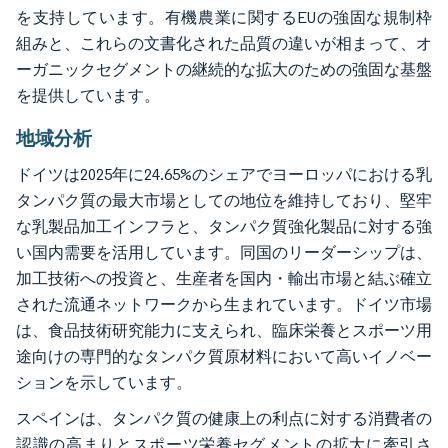
を支持しています。有機農業に関するEUの強固な規制枠
組みと、これらの文書化された品質の違いが相まって、オ
ーガニックセグメントの継続的な拡大のための強固な基盤
を提供しています。
地域分析
ドイツは2025年に24.65%のシェアでヨーロッパにおける乳
タンパク質の最大市場としての地位を維持しており、堅牢
な乳製品加工インフラと、タンパク質強化製品に対する強
い国内需要を活用しています。同国のリーダーシップは、
加工技術への投資と、生産者を国内・輸出市場と結ぶ確立
された流通ネットワークから生まれています。ドイツ市場
は、食品技術研究能力に支えられ、臨床栄養とスポーツ用
途向けの専門的なタンパク質原材料において高いイノベー
ションを示しています。
スペインは、タンパク質の健康上の利点に対する消費者の
認識の高まりとスポーツ栄養セグメントの拡大に牽引さ