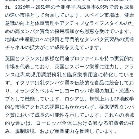
れ、2026年～2031年の予測年平均成長率6.93%で最も成長
の速い市場として台頭しています。スペイン市場は、健康
意識の向上と体重管理やアクティブなライフスタイルのた
めの高タンパク質食の採用増加から恩恵を受けています。
地域の生産能力への投資と専門的なタンパク質製品の流通
チャネルの拡大がこの成長を支えています。
英国とフランスは多様な用途プロファイルを持つ実質的な
市場を代表しており、英国はスポーツ栄養に注力し、フラ
ンスは乳幼児用調製粉乳と臨床栄養用途に特化していま
す。イタリアは乳タンパク質を伝統的な食品に統合してお
り、オランダとベルギーはヨーロッパ市場の加工・流通ハ
ブとして機能しています。ロシアは、規制上および地政学
的な市場アクセスの課題にもかかわらず、従来型乳タンパ
ク質において成長の可能性を示しています。これらの地域
的な違いは、ヨーロッパ全体における異なる消費者の好
み、規制環境、および産業能力を反映しています。