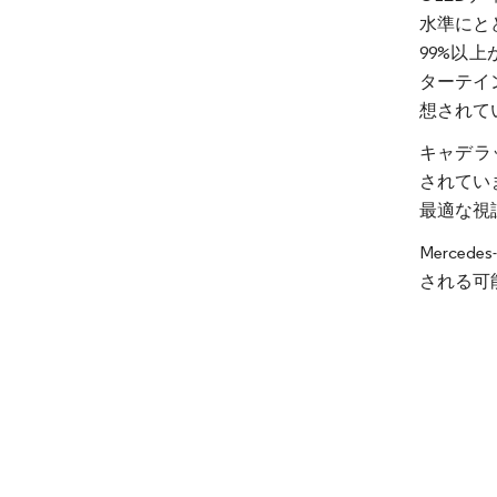
水準にと
99%以
ターテイ
想されて
キャデラ
されてい
最適な視
Merce
される可