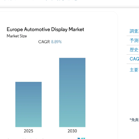
調査
予測
歴史
CAG
主要
*免