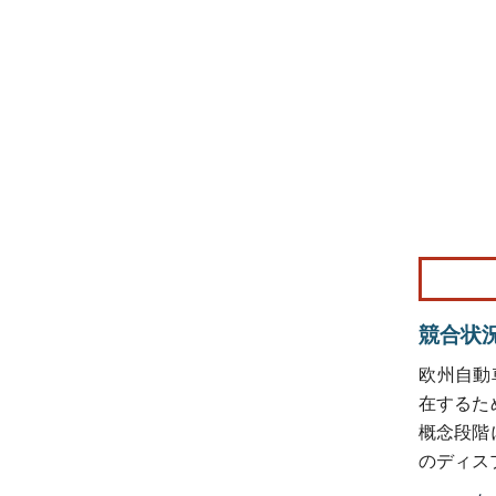
画像 © Mo
競合状
欧州自動車用
在するた
概念段階
のディス