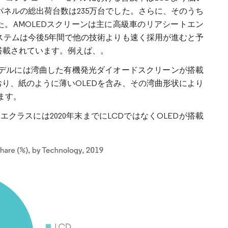
イパネルの総出荷台数は235万台でした。さらに、そのうち
した。AMOLEDスクリーンは主に高級車のリアシートエン
ステムは今後5年間で他の技術よりも速く採用が進むと予
搭載されています。例えば、。
のモデルには湾曲した有機発光ダイオードスクリーンが搭載
り、紙のように薄いOLEDを含み、その湾曲形状により
ます。
よびエクラスには2020年末までにLCDではなくOLEDが搭載