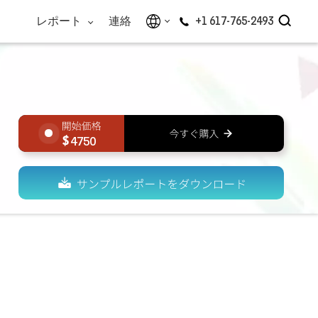
レポート
連絡
+1 617-765-2493
4750