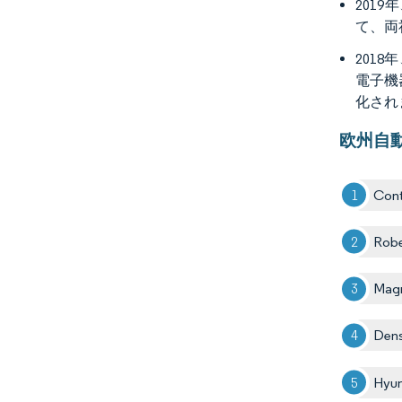
2019
て、両
201
電子機
化され
欧州自
Cont
Rob
Magn
Dens
Hyun