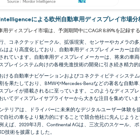
画像 © Mordor Intelligence。再利用にはCC BY 4.0の表示が必要です。
r Intelligenceによる欧州自動車用ディスプレイ市場分
車用ディスプレイ市場は、予測期間中にCAGR 8.89%を記録
行、コネクテッドビークル、拡張現実、センサーやカメラの多
ムはより高度化しており、自動車用ディスプレイメーカーは自
されています。自動車用ディスプレイメーカーは、将来の車両
スプレイシステム向けの各種先進技術の開発に引き続き精力的
おける自動車ナビゲーションおよびコネクティビティシステム
割を果たしており、BMWやMercedes-Benzなどの著名
スプレイが搭載されるに至っています。このようなディスプレ
おいてディスプレイサプライヤーから大きな注目を集めていま
ンテリアは、ドライバーに未来的なデジタルユーザー体験を提
で自社の車をより魅力的にすることで競合他社に先んじようと
例えば、2020年3月、Continental AGは、三次元のス
3D技術を披露しました。