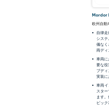
Mordo
欧州自動
自律走
システ
儀なく
両ディ
車両に
要な役
ブディ
実装に
車両イ
スター
ます。
ピック