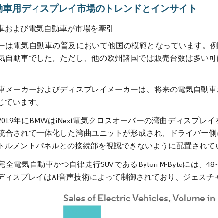
動車用ディスプレイ市場のトレンドとインサイト
車および電気自動車が市場を牽引
ーは電気自動車の普及において他国の模範となっています。例え
気自動車でした。ただし、他の欧州諸国では販売台数は多い可
車メーカーおよびディスプレイメーカーは、将来の電気自動車
じています。
2019年にBMWはiNext電気クロスオーバーの湾曲ディス
統合されて一体化した湾曲ユニットが形成され、ドライバー側
トルメントパネルとの接続部を視認できないように配置されて
完全電気自動車かつ自律走行SUVであるByton M-Byteに
ディスプレイはAI音声技術によって制御されており、ジェスチ