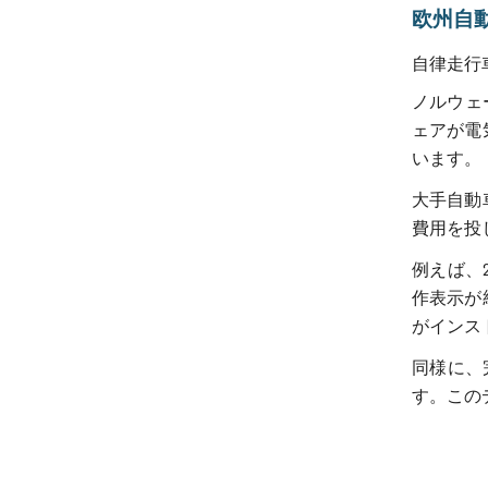
欧州自
自律走行
ノルウェ
ェアが電
います。
大手自動
費用を投
例えば、
作表示が
がインス
同様に、
す。この