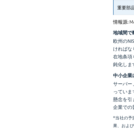
重要部
情報源: Mord
地域間で
欧州のN
ければな
在地条項
鈍化しま
中小企業
サーバー
っていま
懸念を引
企業での
*当社の
果、およ