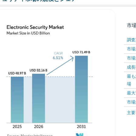
市
調査
市場規
市場規
成長率 
最も
場
画像 © Mordor Intelligence。再利用にはCC BY 4
最大
市場
画像 ©
主要