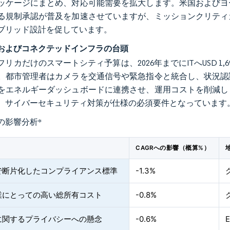
ッケージにまとめ、対応可能需要を拡大します。米国およびヨ
る規制承認が普及を加速させていますが、ミッションクリティ
ブリッド設計を促しています。
およびコネクテッドインフラの台頭
フリカだけのスマートシティ予算は、2026年までにITへUSD 
。都市管理者はカメラを交通信号や緊急指令と統合し、状況認
をエネルギーダッシュボードに連携させ、運用コストを削減し
、サイバーセキュリティ対策が仕様の必須要件となっています
の影響分析
*
CAGRへの影響（概算%）
で断片化したコンプライアンス標準
-1.3%
業にとっての高い総所有コスト
-0.8%
に関するプライバシーへの懸念
-0.6%