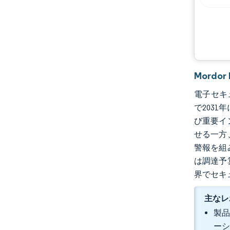
機会と展望
業界の動向
Mordo
電子セキュ
で203
び重要イ
せる一方
警報を組
は調達予
界でセキ
主なレ
製品
ーシ