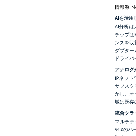
情報源: Mord
AIを活
AI分析
チップは
ンスを収
ダプター
ドライバ
アナログ
IPネッ
サブスク
かし、オ
域は既存
統合クラ
マルチテ
94%の