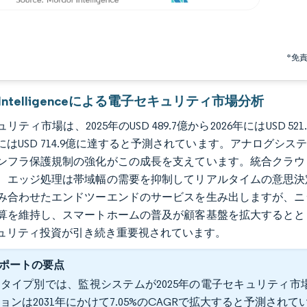
*免
r Intelligenceによる電子セキュリティ市場分析
リティ市場は、2025年のUSD 489.7億から2026年にはUSD 521
1年にはUSD 714.9億に達すると予測されています。アナログ
ンフラ保護規制の強化がこの成長を支えています。統合クラウ
、エッジ処理は帯域幅の需要を抑制してリアルタイムの意思決
み合わせたエンドツーエンドのサービスを生み出しますが、ニ
算を維持し、スマートホームの普及が顧客基盤を拡大するとと
ュリティ投資が引き続き重要視されています。
ポートの要点
タイプ別では、監視システムが2025年の電子セキュリティ市場
ョンは2031年にかけて7.05%のCAGRで拡大すると予測されて