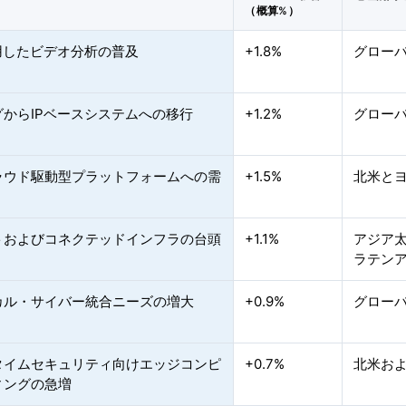
（概算%）
用したビデオ分析の普及
+1.8%
グロー
グからIPベースシステムへの移行
+1.2%
グロー
ラウド駆動型プラットフォームへの需
+1.5%
北米と
トおよびコネクテッドインフラの台頭
+1.1%
アジア
ラテン
カル・サイバー統合ニーズの増大
+0.9%
グロー
タイムセキュリティ向けエッジコンピ
+0.7%
北米お
ィングの急増