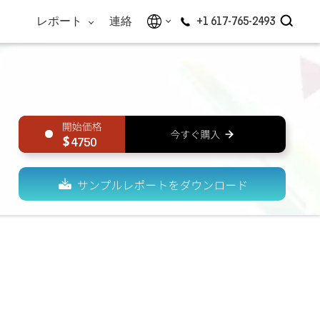
レポート
連絡
+1 617-765-2493
4750