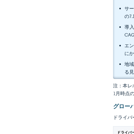
サー
の7
導入
CA
エン
にか
地域
る
注：本レポ
1月時点
グロー
ドライバ
ドライバ