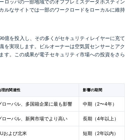
ーロッパの一部地域でのオフプレミスデータホスティン
カルなサイトでは一部のワークロードをローカルに維持
1,690億を投入し、その多くがセキュリティレイヤーに充て
識を実現します。ビルオーナーは空気質センサーとアク
ます。この成果が電子セキュリティ市場への投資をさら
。
地理的関連性
影響の期間
グローバル、多国籍企業に最も影響
中期（2〜4年）
グローバル、新興市場でより高い
長期（4年以上）
EUおよび北米
短期（2年以内）