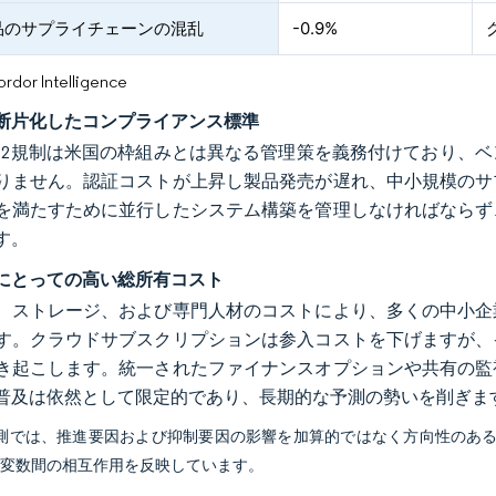
品のサプライチェーンの混乱
-0.9%
or Intelligence
断片化したコンプライアンス標準
IS2規制は米国の枠組みとは異なる管理策を義務付けており、
りません。認証コストが上昇し製品発売が遅れ、中小規模のサ
を満たすために並行したシステム構築を管理しなければならず
す。
にとっての高い総所有コスト
、ストレージ、および専門人材のコストにより、多くの中小企
す。クラウドサブスクリプションは参入コストを下げますが、
き起こします。統一されたファイナンスオプションや共有の監
普及は依然として限定的であり、長期的な予測の勢いを削ぎま
予測では、推進要因および抑制要因の影響を加算的ではなく方向性のあ
び変数間の相互作用を反映しています。