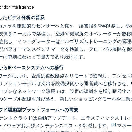
or Intelligence
用したビデオ分析の普及
はカメラを能動的なセンサーへと変え、誤警報を95%削減し、
映像をローカルで処理し、空港や発電所のオペレーターが数秒
益化し、インテグレーターはアルゴリズムトレーニングの管理
がパフォーマンスベンチマークを検証し、グローバル展開を促
ーは中期にわたって強力であり続けます。
からIPベースシステムへの移行
トワークにより、企業は複数拠点をリモートで監視し、アクセ
リプションモデルは支出を設備投資から運営費へと移行させ、
ープンなネットワーク環境では、設定の複雑さを増す暗号化と
のケーブル配線を飛び越え、新しいショッピングモールや工業団
ウド駆動型プラットフォームへの需要
ナントクラウドは自動アップデート、エラスティックストレ
[2]
ハードウェアおよびメンテナンスコストを削減します。
マネー