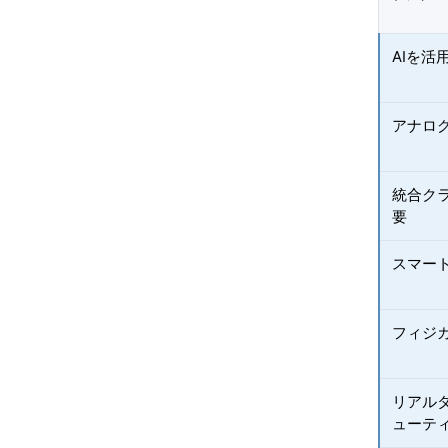
AIを活
アナロ
統合ク
要
スマー
フィジ
リアル
ューテ