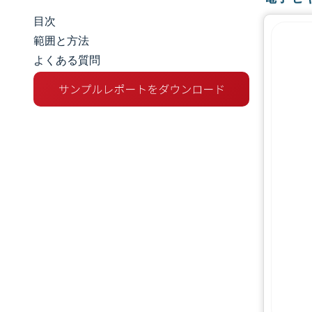
目次
市場規模とシェア
範囲と方法
よくある質問
市場分析
トレンドとインサイト
セグメント分析
地理分析
規制環境
バリューチェーン分析
競争環境
主要プレーヤー