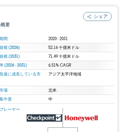
シェア
場概要
期間
2020 - 2031
模 (2026)
52.16 十億米ドル
模 (2031)
71.49 十億米ドル
(2026 - 2031)
6.51% CAGR
急速に成長している市
アジア太平洋地域
.0の表示が必要です。
市場
北米
集中度
中
 Mordor Intelligence。再利用にはCC BY 4.0の表示が必要です。
プレーヤー