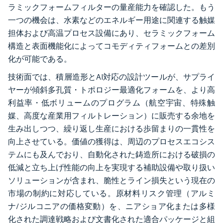
ラミックフォームフィルターの量産能力を確認した。もう
一つの機会は、水素などのエネルギー用途に関連する触媒
担体および高温プロセス設備にあり、セラミックフォーム
構造と表面機能化によってコモディティフォームとの差別
化が可能である。
技術面では、積層造形とAI対応の設計ツールが、サプライ
ヤーが傾斜多孔質・トポロジー最適化フォームを、より高
利益率・低ボリュームのプログラム（航空宇宙、特殊触
媒、高度な産業用フィルトレーション）に販売する余地を
生み出しつつ、繰り返し生産における歩留まりの一貫性を
向上させている。価値の獲得は、周辺のプロセスエコシス
テムにも及んでおり、自動化された鋳造所における破損の
低減と立ち上げ性能の向上を実現する補助設備や取り扱い
ソリューションが含まれ、脆性とライン損失という現在の
市場の制約に対応している。原材料リスク管理（アルミ
ナ/ジルコニアの価格変動）を、ニアショア化または多様
化された調達戦略および文書化された適合パッケージと組