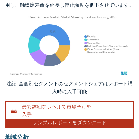
用し、触媒床寿命を延長し停止頻度を低下させています。
注記: 全個別セグメントのセグメントシェアはレポート購
画像 © Mordor Intelligence。再利用にはCC BY 4.0の表示が必要です。
入時に入手可能
地域分析