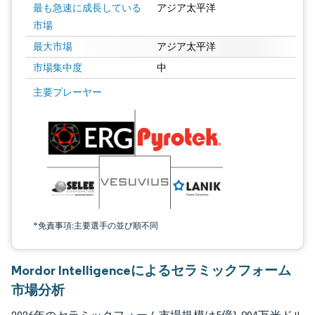
最も急速に成長している
アジア太平洋
市場
最大市場
アジア太平洋
市場集中度
中
画像 © Mordor Intelligence。再利用にはCC BY 4.0の表示が必要です。
主要プレーヤー
*免責事項:主要選手の並び順不同
Mordor Intelligenceによるセラミックフォーム
市場分析