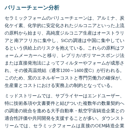
バリューチェーン分析
セラミックフォームのバリューチェーンは、アルミナ、炭
化ケイ素、化学的に安定化されたジルコニアといった上流
の原料から始まり、高純度ジルコニア生産はオーストラリ
アと南アフリカに集中し、SiCの調達は中国に集中してい
るという供給上のリスクを抱えている。これらの原料はフ
ォームメーカーへと移り、レプリカ/ポリマースポンジ法
または直接発泡法によってフィルターやフォームが成形さ
れ、その後高温焼結（通常1200～1600度C）が行われる。
このため、窯のエネルギーコストと専門労働力の確保が、
生産量とコストにおける実務上の制約となっている。
ミッドストリームでは、サプライヤーはエンドユーザー、
特に技術条項や文書要件と結びついた複数年の数量契約へ
の調達の統合を進める大手自動車・航空宇宙鋳造企業との
適合性評価や共同開発を支援することが多い。ダウンスト
リームでは、セラミックフォームは直接のOEM鋳造企業