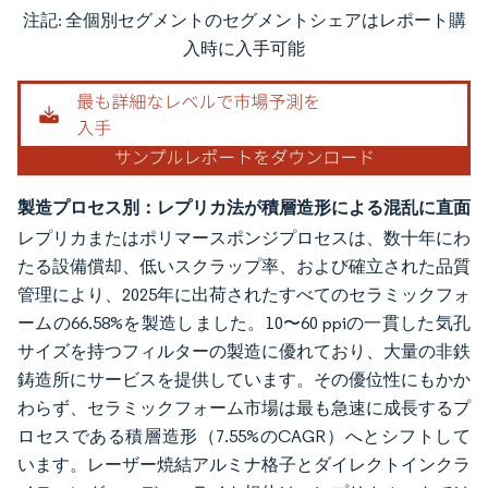
注記: 全個別セグメントのセグメントシェアはレポート購
画像 © Mordor Intelligence。再利用にはCC BY 4.0の表示が必要です。
入時に入手可能
製造プロセス別：レプリカ法が積層造形による混乱に直面
レプリカまたはポリマースポンジプロセスは、数十年にわ
たる設備償却、低いスクラップ率、および確立された品質
管理により、2025年に出荷されたすべてのセラミックフォ
ームの66.58%を製造しました。10〜60 ppiの一貫した気孔
サイズを持つフィルターの製造に優れており、大量の非鉄
鋳造所にサービスを提供しています。その優位性にもかか
わらず、セラミックフォーム市場は最も急速に成長するプ
ロセスである積層造形（7.55%のCAGR）へとシフトして
います。レーザー焼結アルミナ格子とダイレクトインクラ