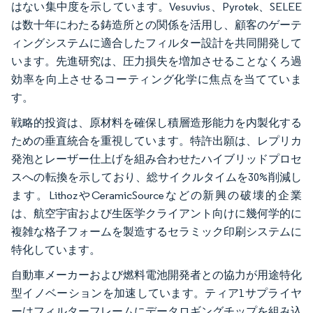
はない集中度を示しています。Vesuvius、Pyrotek、SELEE
は数十年にわたる鋳造所との関係を活用し、顧客のゲーテ
ィングシステムに適合したフィルター設計を共同開発して
います。先進研究は、圧力損失を増加させることなくろ過
効率を向上させるコーティング化学に焦点を当てていま
す。
戦略的投資は、原材料を確保し積層造形能力を内製化する
ための垂直統合を重視しています。特許出願は、レプリカ
発泡とレーザー仕上げを組み合わせたハイブリッドプロセ
スへの転換を示しており、総サイクルタイムを30%削減し
ます。LithozやCeramicSourceなどの新興の破壊的企業
は、航空宇宙および生医学クライアント向けに幾何学的に
複雑な格子フォームを製造するセラミック印刷システムに
特化しています。
自動車メーカーおよび燃料電池開発者との協力が用途特化
型イノベーションを加速しています。ティア1サプライヤ
ーはフィルターフレームにデータロギングチップを組み込