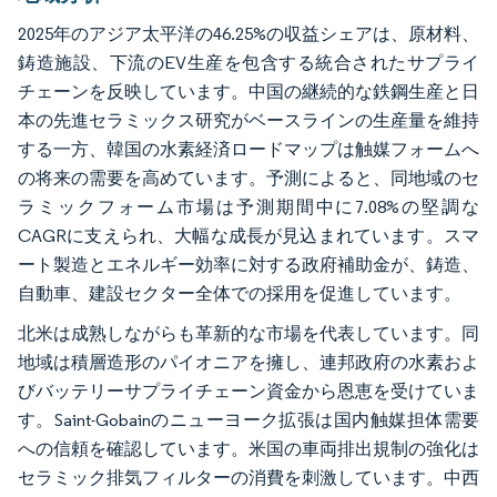
2025年のアジア太平洋の46.25%の収益シェアは、原材料、
鋳造施設、下流のEV生産を包含する統合されたサプライ
チェーンを反映しています。中国の継続的な鉄鋼生産と日
本の先進セラミックス研究がベースラインの生産量を維持
する一方、韓国の水素経済ロードマップは触媒フォームへ
の将来の需要を高めています。予測によると、同地域のセ
ラミックフォーム市場は予測期間中に7.08%の堅調な
CAGRに支えられ、大幅な成長が見込まれています。スマ
ート製造とエネルギー効率に対する政府補助金が、鋳造、
自動車、建設セクター全体での採用を促進しています。
北米は成熟しながらも革新的な市場を代表しています。同
地域は積層造形のパイオニアを擁し、連邦政府の水素およ
びバッテリーサプライチェーン資金から恩恵を受けていま
す。Saint-Gobainのニューヨーク拡張は国内触媒担体需要
への信頼を確認しています。米国の車両排出規制の強化は
セラミック排気フィルターの消費を刺激しています。中西