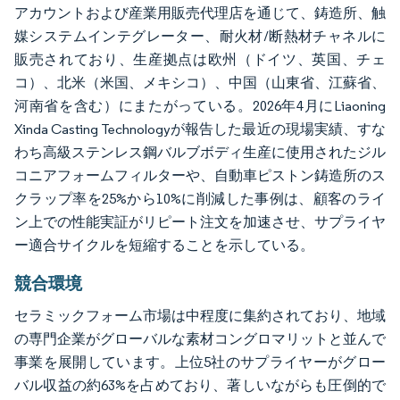
アカウントおよび産業用販売代理店を通じて、鋳造所、触
媒システムインテグレーター、耐火材/断熱材チャネルに
販売されており、生産拠点は欧州（ドイツ、英国、チェ
コ）、北米（米国、メキシコ）、中国（山東省、江蘇省、
河南省を含む）にまたがっている。2026年4月にLiaoning
Xinda Casting Technologyが報告した最近の現場実績、すな
わち高級ステンレス鋼バルブボディ生産に使用されたジル
コニアフォームフィルターや、自動車ピストン鋳造所のス
クラップ率を25%から10%に削減した事例は、顧客のライ
ン上での性能実証がリピート注文を加速させ、サプライヤ
ー適合サイクルを短縮することを示している。
競合環境
セラミックフォーム市場は中程度に集約されており、地域
の専門企業がグローバルな素材コングロマリットと並んで
事業を展開しています。上位5社のサプライヤーがグロー
バル収益の約63%を占めており、著しいながらも圧倒的で