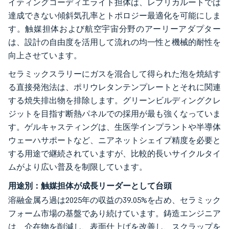
イティングコーディエライト担体は、レプリカルートでは
達成できない傾斜気孔率とトポロジー最適化を可能にしま
す。触媒担体および航空宇宙分野のアーリーアダプター
は、設計の自由度を活用して流れの均一性と機械的耐性を
向上させています。
セラミックスラリーにガスを混合して得られた泡を焼結す
る直接発泡法は、ポリウレタンテンプレートとそれに関連
する焼失排出物を排除します。グリーンビルディングクレ
ジットを目指す断熱パネルでの採用が最も強くなっていま
す。ゲルキャスティングは、生医学インプラントや半導体
ウェーハサポートなど、ニアネットシェイプ精度を必要と
する用途で継続されていますが、比較的長いサイクルタイ
ムがより広い普及を制限しています。
用途別：触媒担体が成長リーダーとして台頭
溶融金属ろ過は2025年の収益の39.05%を占め、セラミック
フォーム市場の基盤であり続けています。鋳造エンジニア
は、介在物を削減し、表面仕上げを改善し、スクラップを