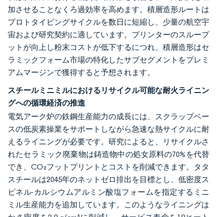
加させることなくろ過効率を高めます。積層造形ルートは
プロトタイピングサイクルを数日に短縮し、少量の航空宇
宙および研究契約に適しています。プリンターのスループ
ットが向上し粉末コストが低下するにつれ、積層造形はセ
ラミックフォーム市場の特化したサブセグメントをプレミ
アムマージンで獲得すると予想されます。
スチールミニミルにおけるリサイクル可能な耐火ライニン
グへの循環経済の推進
電気アーク炉の鉄鋼生産能力の成長には、スクラップベー
スの低炭素操業をサポートしながら急速な熱サイクルに耐
えるライニングが必要です。研究によると、リサイクルさ
れたセラミック廃棄物は鋳造物中の処女原料の70%を代替
でき、CO₂フットプリントとコストを削減できます。タタ
スチールは2045年のネットゼロ排出を目標とし、低密度ス
ピネル-カルシウムアルミン酸塩フォームを指定するミニ
ミル生産能力を追加しています。このようなライニングは