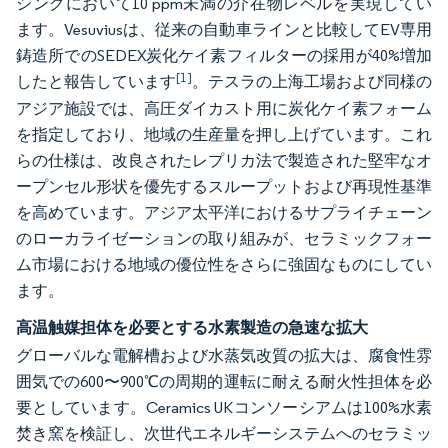
シングにおいて10 ppm未満の介在物レベルを実現してい
ます。Vesuviusは、従来の自動車ラインと比較してEV専用
鋳造所でのSEDEX炭化ケイ素フィルターの採用が40%増加
[1]
したと報告しています
。テスラの上海工場および同様の
アジア施設では、高圧ダイカスト用に炭化ケイ素フォーム
を指定しており、地域の生産量を押し上げています。これ
らの仕様は、改良されたレプリカ法で製造された堅牢なオ
ープンセル形状を優先するスループットおよび再現性基準
を高めています。アジア太平洋におけるサプライチェーン
のローカライゼーションの取り組みが、セラミックフォー
ム市場における地域の優位性をさらに強固なものにしてい
ます。
高温触媒担体を必要とする水素製造の急速な拡大
グローバルな電解槽および水蒸気改質の拡大は、腐食性雰
囲気での600〜900℃の周期的運転に耐える耐火性担体を必
要としています。Ceramics UKコンソーシアムは100%水素
焚き窯を検証し、次世代エネルギーシステムへのセラミッ