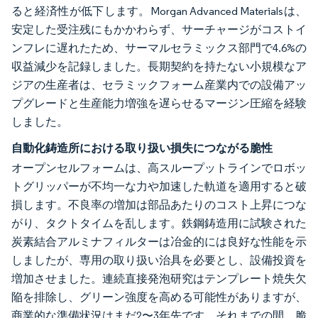
ると経済性が低下します。Morgan Advanced Materialsは、
安定した受注残にもかかわらず、サーチャージがコストイ
ンフレに遅れたため、サーマルセラミックス部門で4.6%の
収益減少を記録しました。長期契約を持たない小規模なア
ジアの生産者は、セラミックフォーム産業内での設備アッ
プグレードと生産能力増強を遅らせるマージン圧縮を経験
しました。
自動化鋳造所における取り扱い損失につながる脆性
オープンセルフォームは、高スループットラインでロボッ
トグリッパーが不均一な力や加速した軌道を適用すると破
損します。不良率の増加は部品あたりのコスト上昇につな
がり、タクトタイムを乱します。鉄鋼鋳造用に試験された
炭素結合アルミナフィルターは冶金的には良好な性能を示
しましたが、専用の取り扱い治具を必要とし、設備投資を
増加させました。連続直接発泡研究はテンプレート焼失欠
陥を排除し、グリーン強度を高める可能性がありますが、
商業的な準備状況はまだ2〜3年先です。それまでの間、脆