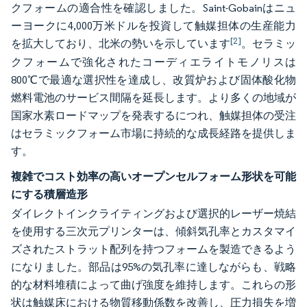
クフォームの適合性を確認しました。Saint-Gobainはニュ
ーヨークに4,000万米ドルを投資して触媒担体の生産能力
[2]
を拡大しており、北米の勢いを示しています
。セラミッ
クフォームで強化されたコーディエライトモノリスは
800℃で最適な選択性を達成し、改質炉および固体酸化物
燃料電池のサービス間隔を延長します。より多くの地域が
国家水素ロードマップを発表するにつれ、触媒担体の受注
はセラミックフォーム市場に持続的な成長経路を提供しま
す。
複雑でコスト効率の高いオープンセルフォーム形状を可能
にする積層造形
ダイレクトインクライティングおよび選択的レーザー焼結
を使用する三次元プリンターは、傾斜気孔率とカスタマイ
ズされたストラット配列を持つフォームを製造できるよう
になりました。部品は95%の気孔率に達しながらも、戦略
的な材料堆積によって曲げ強度を維持します。これらの形
状は触媒床における物質移動係数を改善し、圧力損失を増