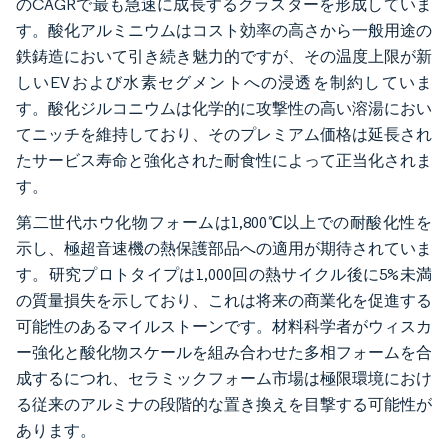
のCAGRで最も急速に成長するクラスターを形成していま
す。酸化アルミニウムはコスト効率の高さから一般用途の
鉄鋳造において引き続き魅力的ですが、その温度上限が新
しいEVおよび水素セグメントへの浸透を制約していま
す。酸化ジルコニウムは化学的に攻撃性の高い溶湯におい
てニッチを維持しており、そのプレミアム価格は延長され
たサービス寿命と強化された耐食性によって正当化されま
す。
第二世代ホウ化物フォームは1,800℃以上での耐酸化性を
示し、極超音速機の熱保護部品への適用が期待されていま
す。研究プロトタイプは1,000回の熱サイクル後に5%未満
の質量損失を示しており、これは将来の商業化を促進する
可能性のあるマイルストーンです。材料科学者がウィスカ
ー強化と酸化物スケールを組み合わせた多相フォームを合
成するにつれ、セラミックフォーム市場は極限環境におけ
る従来のアルミナの段階的な置き換えを目撃する可能性が
あります。