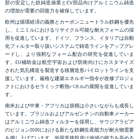
部の安定した鉄鋳造操業とEV部品向けアルミニウム鋳造
の増加が需要の回復力を確保しています。
欧州は循環経済の義務とカーボンニュートラル鉄鋼を優先
し、ミニミルにおけるリサイクル可能な耐火フォームの採
用を促進しています。ドイツ、フランス、イタリアは自動
化フィルター取り扱いシステムで鋳造ラインをアップグレ
ードし、より強靭なフォーム配合の研究を促進していま
す。EU補助金は航空宇宙および防衛向けにカスタマイズ
された気孔構造を製造する積層造形パイロットラインを支
援しています。厳格な建築エネルギー指令が改修プロジェ
クトにおけるセラミック断熱パネルの展開を促進していま
す。
南米および中東・アフリカは規模は小さいながらも成長し
ています。ブラジルおよびアルゼンチンの自動車メーカー
はアルミニウム鋳造フィルターを採用し、サウジアラビア
のビジョン2030における新たな鉄鋼生産能力が耐火物需要
を押し上げています。外国直接投資は地域の能力を高める