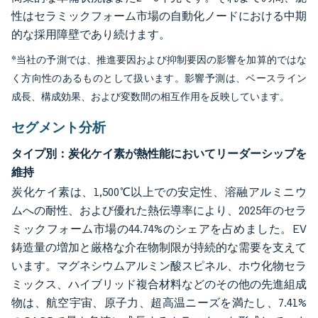
性はセラミックフォーム市場の自動化ノードにおける中期
的な採用障壁であり続けます。
*当社の予測では、推進要因および抑制要因の影響を加算的ではな
く方向性のあるものとして扱います。影響予測は、ベースライン
成長、構成効果、および変数間の相互作用を反映しています。
セグメント分析
タイプ別：炭化ケイ素が熱性能においてリーダーシップを
維持
炭化ケイ素は、1,500℃以上での安定性、溶融アルミニウ
ムへの耐性、および優れた熱伝導率により、2025年のセラ
ミックフォーム市場の44.74%のシェアを占めました。EV
鋳造量の増加と厳格な介在物制限が持続的な需要を支えて
います。マグネシウムアルミン酸スピネル、ホウ化物セラ
ミックス、ハイブリッド複合材料などのその他の先進組成
物は、航空宇宙、原子力、超高温ニーズを満たし、7.41%