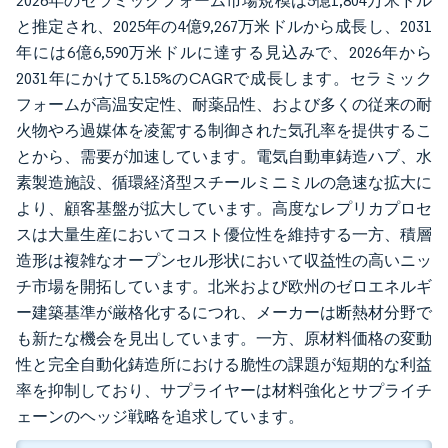
2026年のセラミックフォーム市場規模は5億1,804万米ドル
と推定され、2025年の4億9,267万米ドルから成長し、2031
年には6億6,590万米ドルに達する見込みで、2026年から
2031年にかけて5.15%のCAGRで成長します。セラミック
フォームが高温安定性、耐薬品性、および多くの従来の耐
火物やろ過媒体を凌駕する制御された気孔率を提供するこ
とから、需要が加速しています。電気自動車鋳造ハブ、水
素製造施設、循環経済型スチールミニミルの急速な拡大に
より、顧客基盤が拡大しています。高度なレプリカプロセ
スは大量生産においてコスト優位性を維持する一方、積層
造形は複雑なオープンセル形状において収益性の高いニッ
チ市場を開拓しています。北米および欧州のゼロエネルギ
ー建築基準が厳格化するにつれ、メーカーは断熱材分野で
も新たな機会を見出しています。一方、原材料価格の変動
性と完全自動化鋳造所における脆性の課題が短期的な利益
率を抑制しており、サプライヤーは材料強化とサプライチ
ェーンのヘッジ戦略を追求しています。