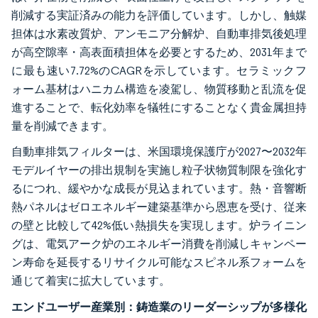
削減する実証済みの能力を評価しています。しかし、触媒
担体は水素改質炉、アンモニア分解炉、自動車排気後処理
が高空隙率・高表面積担体を必要とするため、2031年まで
に最も速い7.72%のCAGRを示しています。セラミックフ
ォーム基材はハニカム構造を凌駕し、物質移動と乱流を促
進することで、転化効率を犠牲にすることなく貴金属担持
量を削減できます。
自動車排気フィルターは、米国環境保護庁が2027〜2032年
モデルイヤーの排出規制を実施し粒子状物質制限を強化す
るにつれ、緩やかな成長が見込まれています。熱・音響断
熱パネルはゼロエネルギー建築基準から恩恵を受け、従来
の壁と比較して42%低い熱損失を実現します。炉ライニン
グは、電気アーク炉のエネルギー消費を削減しキャンペー
ン寿命を延長するリサイクル可能なスピネル系フォームを
通じて着実に拡大しています。
エンドユーザー産業別：鋳造業のリーダーシップが多様化