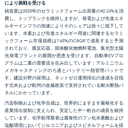
により挑戦を受ける
鋳造業は2025年のセラミックフォーム出荷量の42.10%を消
費し、トップランクを維持しますが、発電および先進エネ
ルギーインフラの加速によりそのシェアは徐々に低下して
います。水素および先進エネルギー用途に関連するセラミ
ックフォーム市場規模は7.63%のCAGRで成長すると予測
されており、膜反応器、固体酸化物燃料電池、集光型太陽
光発電プラントの展開が恩恵を受けます。自動車EVプロ
グラムは二重の需要流を生み出しています：アルミニウム
メガキャスティングのろ過とバッテリー熱管理パッドで
す。建設分野の採用は、ネットゼロ運用排出の達成を目指
す北米および欧州の改修政策で支持されている耐火断熱パ
ネルにかかっています。
汚染制御および化学合成は、世界的にますます厳格化する
産業排出規制に支えられ、安定した中一桁台の成長を維持
しています。化学処理業者は腐食性のフッ化水素酸および
塩酸環境においてジルコニアおよびスピネルフォームを採