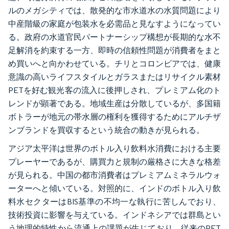
ルのメガシティでは、散発的な市水道水の水質問題により
中産階級の家庭が包装水を必需品と見なすようになってい
る。政府の水道官民パートナーシップ構想が長期的な水不
足解消を約束する一方、即時の信頼性問題が消費者をまと
め買いへと向かわせている。チリとコロンビアでは、健康
意識の高いライフスタイルとガラスまたはリサイクル素材
PETを好む観光客の流入に後押しされ、プレミアム化のト
レンドが顕著である。地域生産は分散しているが、多国籍
ボトラーが地元の帯水層の権利を獲得するためにアルチザ
ンブランドを買収するという統合の動きが見られる。
アジア太平洋は世界のボトル入り飲料水消費における主要
プレーヤーであるが、購買力と規制の厳格さに大きな格差
が見られる。中国の都市消費者はプレミアムミネラルウォ
ーターへと傾いている。対照的に、インドのボトル入り飲
料水セクターはBIS基準の不均一な執行に苦しんでおり、
技術投資に影響を与えている。インドネシアでは群島とい
う地理的特性から流通上の課題が生じており、従来のPET