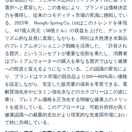
選択へと変容した。この進化により、ブランドは価格決定
力を獲得し、従来のコモディティ市場の常識に挑戦してい
る。2023年、Nongfu Spring Co. Ltdはこのトレンドを体現
し、427億人民元（58億ドル）の収益を上げた。ナショナ
リズム的な反発に直面しながらも、同社は天然湧き水製品
のプレミアムポジショニング戦略を活用した。「許容され
る贅沢」というコンセプトが重要な役割を果たし、消費者
はプレミアムウォーターの購入を単なる贅沢ではなく健康
への投資と捉えるようになっている。この認識の変化によ
り、ブランドはマス市場の競合品より200〜400%高い価格
を設定しながら、安定した販売量の成長を享受できる。電
解質強化水やビタミン強化水などのカテゴリーはこの波に
乗り、プレミアム価格を正当化する明確な健康上のメリッ
トを提示している。このアプローチは、可処分所得が高く
健康認識への裁量的支出がより現実的な先進国市場におい
て特に共鳴している。