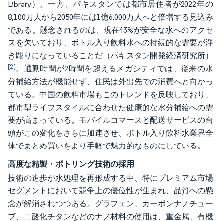
Library）。一方、パキスタンでは都市居住者が2022年の
8,100万人から2050年には1億6,000万人へと倍増する見込み
である。懸念されるのは、現在43%が安全な水へのアクセ
スを欠いており、ボトル入り飲料水への持続的な需要が浮
き彫りになっていることだ（パキスタン開発経済研究所）
[2]
。通勤時間が2時間を超えるメガシティでは、従来の水
分補給方法が機能せず、住民は外出先での消費へと向かっ
ている。中国の飲料市場もこのトレンドを反映しており、
都市型ライフスタイルに合わせた健康的な水分補給への需
要が高まっている。モバイルコマースと配送サービスの台
頭がこの変化をさらに加速させ、ボトル入り飲料水業界全
体でまとめ買いをより手軽で魅力的なものにしている。
高度な精製・ボトリング技術の採用
技術の進歩が水処理を再形成する中、特にプレミアム市場
セグメントにおいて競争上の優位性が生まれ、品質への懸
念が解消されつつある。グラフェン、カーボンナノチュー
ブ、二酸化チタンなどのナノ材料の使用は、重金属、有機