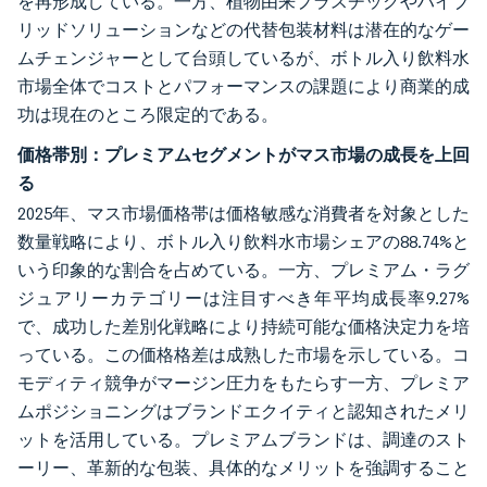
を再形成している。一方、植物由来プラスチックやハイブ
リッドソリューションなどの代替包装材料は潜在的なゲー
ムチェンジャーとして台頭しているが、ボトル入り飲料水
市場全体でコストとパフォーマンスの課題により商業的成
功は現在のところ限定的である。
価格帯別：プレミアムセグメントがマス市場の成長を上回
る
2025年、マス市場価格帯は価格敏感な消費者を対象とした
数量戦略により、ボトル入り飲料水市場シェアの88.74%と
いう印象的な割合を占めている。一方、プレミアム・ラグ
ジュアリーカテゴリーは注目すべき年平均成長率9.27%
で、成功した差別化戦略により持続可能な価格決定力を培
っている。この価格格差は成熟した市場を示している。コ
モディティ競争がマージン圧力をもたらす一方、プレミア
ムポジショニングはブランドエクイティと認知されたメリ
ットを活用している。プレミアムブランドは、調達のスト
ーリー、革新的な包装、具体的なメリットを強調すること