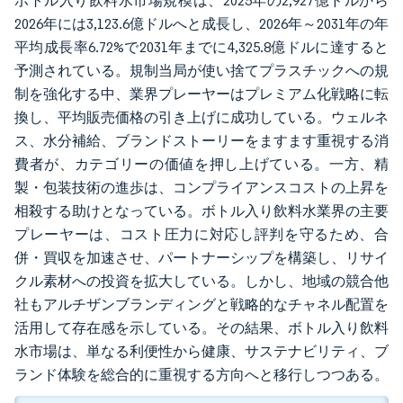
ボトル入り飲料水市場規模は、2025年の2,927億ドルから
2026年には3,123.6億ドルへと成長し、2026年～2031年の年
平均成長率6.72%で2031年までに4,325.8億ドルに達すると
予測されている。規制当局が使い捨てプラスチックへの規
制を強化する中、業界プレーヤーはプレミアム化戦略に転
換し、平均販売価格の引き上げに成功している。ウェルネ
ス、水分補給、ブランドストーリーをますます重視する消
費者が、カテゴリーの価値を押し上げている。一方、精
製・包装技術の進歩は、コンプライアンスコストの上昇を
相殺する助けとなっている。ボトル入り飲料水業界の主要
プレーヤーは、コスト圧力に対応し評判を守るため、合
併・買収を加速させ、パートナーシップを構築し、リサイ
クル素材への投資を拡大している。しかし、地域の競合他
社もアルチザンブランディングと戦略的なチャネル配置を
活用して存在感を示している。その結果、ボトル入り飲料
水市場は、単なる利便性から健康、サステナビリティ、ブ
ランド体験を総合的に重視する方向へと移行しつつある。