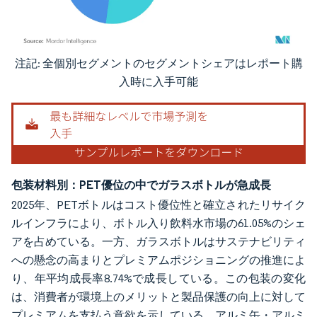
注記: 全個別セグメントのセグメントシェアはレポート購
画像 © Mordor Intelligence。再利用にはCC BY 4.0の表示が必要です。
入時に入手可能
包装材料別：PET優位の中でガラスボトルが急成長
2025年、PETボトルはコスト優位性と確立されたリサイク
ルインフラにより、ボトル入り飲料水市場の61.05%のシェ
アを占めている。一方、ガラスボトルはサステナビリティ
への懸念の高まりとプレミアムポジショニングの推進によ
り、年平均成長率8.74%で成長している。この包装の変化
は、消費者が環境上のメリットと製品保護の向上に対して
プレミアムを支払う意欲を示している。アルミ缶・アルミ