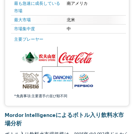
最も急速に成長している
南アメリカ
市場
最大市場
北米
市場集中度
中
画像 © Mordor Intelligence。再利用にはCC BY 4.0の表示が必要です。
主要プレーヤー
*免責事項:主要選手の並び順不同
Mordor Intelligenceによるボトル入り飲料水市
場分析