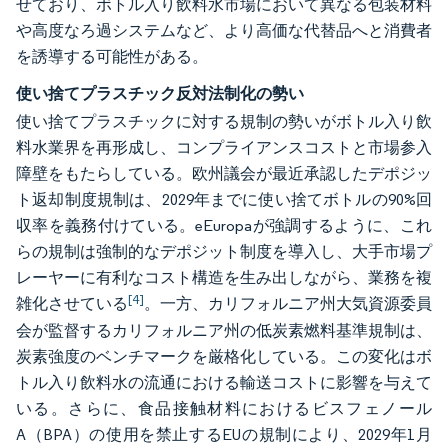
せており、ボトル入り飲料水市場において異なる包装材料
や高度なろ過システムなど、より高価な代替品へと消費者
を誘導する可能性がある。
使い捨てプラスチック反対法制化の勢い
使い捨てプラスチックに対する規制の勢いがボトル入り飲
料水業界を再形成し、コンプライアンスコストと市場参入
障壁をもたらしている。欧州議会が最近承認したデポジッ
ト返却制度規制は、2029年までに使い捨てボトルの90%回
収率を義務付けている。eEuropaが強調するように、これ
らの規制は強制的なデポジット制度を導入し、大手市場プ
レーヤーに有利なコスト構造を生み出しながら、業務を複
[4]
雑化させている
。一方、カリフォルニア州大気資源委員
会が監督するカリフォルニア州の低炭素燃料基準規制は、
炭素強度のベンチマークを厳格化している。この変化はボ
トル入り飲料水の流通における輸送コストに影響を与えて
いる。さらに、食品接触材料におけるビスフェノール
A（BPA）の使用を禁止するEUの規制により、2029年1月