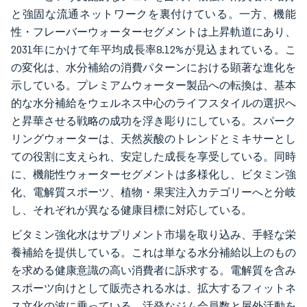
と強固な流通ネットワークを裏付けている。一方、機能
性・フレーバーウォーターセグメントは上昇軌道にあり、
2031年にかけて年平均成長率8.12%が見込まれている。こ
の変化は、水分補給の消費パターンにおける顕著な進化を
示している。プレミアムウォーター製品への転換は、基本
的な水分補給をウェルネス中心のライフスタイルの選択へ
と昇華させる戦略の成功を浮き彫りにしている。スパーク
リングウォーターは、天然炭酸のトレンドとミキサーとし
ての役割に支えられ、安定した成長を享受している。同時
に、機能性ウォーターセグメントは多様化し、ビタミン強
化、電解質スポーツ、植物・果実注入カテゴリーへと分岐
し、それぞれが異なる健康目標に対応している。
ビタミン強化水はサプリメント市場を取り込み、手軽な栄
養補給を提供している。これは単なる水分補給以上のもの
を求める健康意識の高い消費者に訴求する。電解質を含み
スポーツ向けとして販売される水は、拡大するフィットネ
ス文化の波に乗っている。活発なジム会員数と屋外活動を