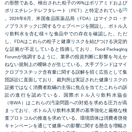
の形態である。検出された粒子の90%はポリアミドおよび
[3]
ポリエチレンテレフタレート（PET）と特定されている
。2024年8月、米国食品医薬品局（FDA）はマイクロ・ナ
ノプラスチックに関するウェブページを開設し、ボトル入
り飲料水を含む様々な食品中での存在を確認した。ただ
し、FDAはこれらの粒子と健康リスクを結びつける決定的
な証拠が不足していると指摘しており、Food Packaging
Forumが強調するように、業界の投資判断に影響を与えか
ねない規制上の曖昧さが生じている。大手ブランドはマイ
クロプラスチック含有量に関する誤解を招く広告として集
団訴訟に直面しており、裁判所は実証された健康リスクの
証拠ではなく消費者欺瞞の主張に焦点を当てたこれらの訴
訟の進行を認めている。国際ボトル入り飲料水協会
（IBWA）はこれらの汚染問題への対処を求める圧力が高
まっており、ボトル入り飲料水業界の基準強化と厳格な検
査プロトコルの推進を求めている。環境団体は消費者啓発
キャンペーンを通じて健康への影響に関する懸念を増幅さ