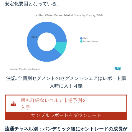
安定化要因となっている。
注記: 全個別セグメントのセグメントシェアはレポート購
画像 © Mordor Intelligence。再利用にはCC BY 4.0の表示が必要です。
入時に入手可能
流通チャネル別：パンデミック後にオントレードの成長が