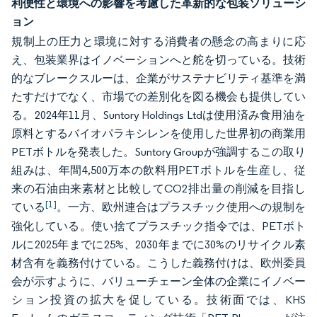
利便性と環境への影響を考慮した革新的な包装ソリューシ
ョン
規制上の圧力と環境に対する消費者の懸念の高まりに応
え、包装業界はイノベーションへと舵を切っている。技術
的なブレークスルーは、企業がサステナビリティ基準を満
たすだけでなく、市場での差別化を図る機会も提供してい
る。2024年11月、Suntory Holdings Ltdは使用済み食用油を
原料とするバイオパラキシレンを使用した世界初の商業用
PETボトルを発表した。Suntory Groupが強調するこの取り
組みは、年間4,500万本の飲料用PETボトルを生産し、従
来の石油由来素材と比較してCO2排出量の削減を目指し
[1]
ている
。一方、欧州連合はプラスチック使用への規制を
強化している。使い捨てプラスチック指令では、PETボト
ルに2025年までに25%、2030年までに30%のリサイクル素
材含有を義務付けている。こうした義務付けは、欧州委員
会が示すように、バリューチェーン全体の企業にイノベー
ション投資の拡大を促している。技術面では、KHS