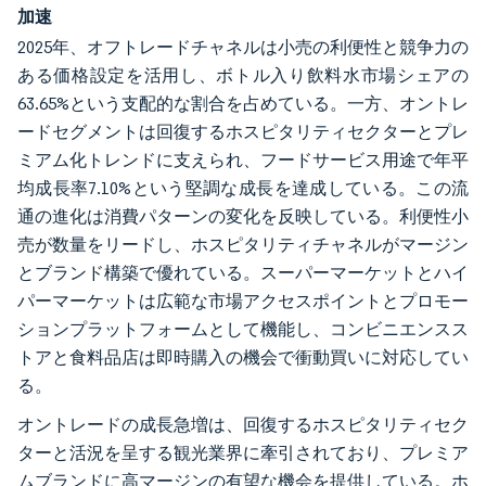
加速
2025年、オフトレードチャネルは小売の利便性と競争力の
ある価格設定を活用し、ボトル入り飲料水市場シェアの
63.65%という支配的な割合を占めている。一方、オントレ
ードセグメントは回復するホスピタリティセクターとプレ
ミアム化トレンドに支えられ、フードサービス用途で年平
均成長率7.10%という堅調な成長を達成している。この流
通の進化は消費パターンの変化を反映している。利便性小
売が数量をリードし、ホスピタリティチャネルがマージン
とブランド構築で優れている。スーパーマーケットとハイ
パーマーケットは広範な市場アクセスポイントとプロモー
ションプラットフォームとして機能し、コンビニエンスス
トアと食料品店は即時購入の機会で衝動買いに対応してい
る。
オントレードの成長急増は、回復するホスピタリティセク
ターと活況を呈する観光業界に牽引されており、プレミア
ムブランドに高マージンの有望な機会を提供している。ホ