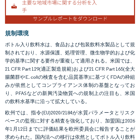
規制環境
ボトル入り飲料水は、食品および包装飲料水製品として規
制されており、水源保護、処理管理、微生物学的および化
学的基準に関する要件が重複して適用される。米国では、
21 CFR Part 129(適正製造規範)および21 CFR Part 165(全大
腸菌群やE. coliの検査を含む品質基準)に基づくFDAの枠組
みが依然としてコンプライアンス体制の基盤となってお
り、PFASなどの新興汚染物質への規制上の注目も、米国
の飲料水基準に沿って拡大している。
欧州では、指令(EU)2020/2184が水質パラメータとリスク
ベースの監視に対する精査を強化しており、加盟国は2026
年1月12日までに評価結果を欧州委員会に報告することが
求められた。国内法への移行は依然としてボトル入り飲料