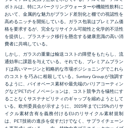
ボトルは、特にスパークリングウォーターや機能性飲料に
おいて、金属的な魅力がブランド差別化と棚での視認性を
高めるニッチを開拓している。ガラス包装はプレミアム価
格を要求するが、完全なリサイクル可能性と化学的不活性
を提供し、プラスチック移行を懸念する健康意識の高い消
費者に共鳴している。
しかし、ガラスの重量は輸送コストの障壁をもたらし、流
通効率に課題を与えている。それでも、プレミアムブラン
ドは高いマージンと戦略的な市場ポジショニングでこれら
のコストを巧みに相殺している。Suntory Groupが強調す
るように、バイオベース素材や最先端のバリアコーティン
グなどPETのイノベーションは、コスト競争力を犠牲にす
ることなくサステナビリティのギャップを縮めようとして
いる。欧州委員会が示すように、2025年までに25%のリサ
イクル素材含有を義務付けるEUのリサイクル素材規制
は、PET技術の進歩を促すだけでなく、サプライチェーン