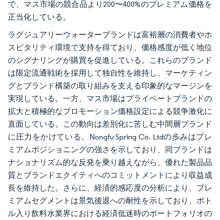
で、マス市場の競合品より200〜400%のプレミアム価格を
正当化している。
ラグジュアリーウォーターブランドは富裕層の消費者やホ
スピタリティ環境で支持を得ており、価格感度が低く地位
のシグナリングが購買を促進している。これらのブランド
は限定流通戦術を採用して独自性を維持し、マーケティン
グとブランド構築の取り組みを支える印象的なマージンを
実現している。一方、マス市場はプライベートブランドの
拡大と積極的なプロモーション価格設定による競争激化に
直面している。この動向は差別化に苦しむ中間層ブランド
に圧力をかけている。Nongfu Spring Co. Ltdの歩みはプレ
ミアムポジショニングの強さを示しており、同ブランドは
ナショナリズム的な反発を乗り越えながら、優れた製品品
質とブランドエクイティへのコミットメントにより収益成
長を維持した。さらに、経済的感応度の分析により、プレ
ミアムセグメントは景気後退への耐性を示しており、ボト
ル入り飲料水業界における経済低迷時のポートフォリオの