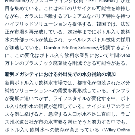
Freshsafeのガラスコーティング技術「PET Plasmax」が注
目を集めている。これはPETのリサイクル可能性を維持し
ながら、ガラスに匹敵するプレミアムなバリア特性を持つ
ハイブリッドソリューションを提供する。韓国では、法改
正が市場を再形成している。2026年までにボトル入り飲料
水の外部ラベルが禁止され、ラベルレスボトル技術の採用
が加速している。Domino Printing Sciencesが指摘するよう
に、この変化はボトル入り飲料水業界において年間2,460
万トンのプラスチック廃棄物を削減できる可能性がある。
新興メガシティにおける外出先での水分補給の増加
新興ボトル入り飲料水市場では、都市化が包装された水分
補給ソリューションへの需要を再形成している。インフラ
が発展に追いつかず、ライフスタイルが変化する中、ボト
ル入り飲料水の消費が急増している。ナイジェリアのラゴ
スを例に挙げると、急増する人口が水不足に直面し、ラゴ
ス州水道公社が市の水需要を満たそうと努力する中でも、
ボトル入り飲料水への依存が高まっている（Wiley Online