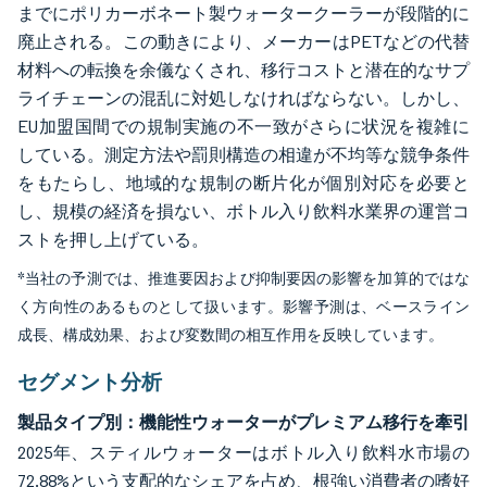
までにポリカーボネート製ウォータークーラーが段階的に
廃止される。この動きにより、メーカーはPETなどの代替
材料への転換を余儀なくされ、移行コストと潜在的なサプ
ライチェーンの混乱に対処しなければならない。しかし、
EU加盟国間での規制実施の不一致がさらに状況を複雑に
している。測定方法や罰則構造の相違が不均等な競争条件
をもたらし、地域的な規制の断片化が個別対応を必要と
し、規模の経済を損ない、ボトル入り飲料水業界の運営コ
ストを押し上げている。
*当社の予測では、推進要因および抑制要因の影響を加算的ではな
く方向性のあるものとして扱います。影響予測は、ベースライン
成長、構成効果、および変数間の相互作用を反映しています。
セグメント分析
製品タイプ別：機能性ウォーターがプレミアム移行を牽引
2025年、スティルウォーターはボトル入り飲料水市場の
72.88%という支配的なシェアを占め、根強い消費者の嗜好