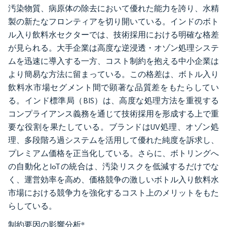
汚染物質、病原体の除去において優れた能力を誇り、水精
製の新たなフロンティアを切り開いている。インドのボト
ル入り飲料水セクターでは、技術採用における明確な格差
が見られる。大手企業は高度な逆浸透・オゾン処理システ
ムを迅速に導入する一方、コスト制約を抱える中小企業は
より簡易な方法に留まっている。この格差は、ボトル入り
飲料水市場セグメント間で顕著な品質差をもたらしてい
る。インド標準局（BIS）は、高度な処理方法を重視する
コンプライアンス義務を通じて技術採用を形成する上で重
要な役割を果たしている。ブランドはUV処理、オゾン処
理、多段階ろ過システムを活用して優れた純度を訴求し、
プレミアム価格を正当化している。さらに、ボトリングへ
の自動化とIoTの統合は、汚染リスクを低減するだけでな
く、運営効率を高め、価格競争の激しいボトル入り飲料水
市場における競争力を強化するコスト上のメリットをもた
らしている。
制約要因の影響分析
*