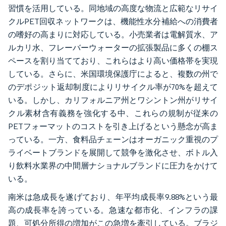
習慣を活用している。同地域の高度な物流と広範なリサイ
クルPET回収ネットワークは、機能性水分補給への消費者
の嗜好の高まりに対応している。小売業者は電解質水、ア
ルカリ水、フレーバーウォーターの拡張製品に多くの棚ス
ペースを割り当てており、これらはより高い価格帯を実現
している。さらに、米国環境保護庁によると、複数の州で
のデポジット返却制度によりリサイクル率が70%を超えて
いる。しかし、カリフォルニア州とワシントン州がリサイ
クル素材含有義務を強化する中、これらの規制が従来の
PETフォーマットのコストを引き上げるという懸念が高ま
っている。一方、食料品チェーンはオーガニック重視のプ
ライベートブランドを展開して競争を激化させ、ボトル入
り飲料水業界の中間層ナショナルブランドに圧力をかけて
いる。
南米は急成長を遂げており、年平均成長率9.88%という最
高の成長率を誇っている。急速な都市化、インフラの課
題、可処分所得の増加がこの急増を牽引している。ブラジ