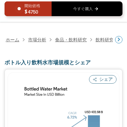
4750
ホーム
市場分析
食品・飲料研究
飲料研究
ボ
ボトル入り飲料水市場規模とシェア
シェア