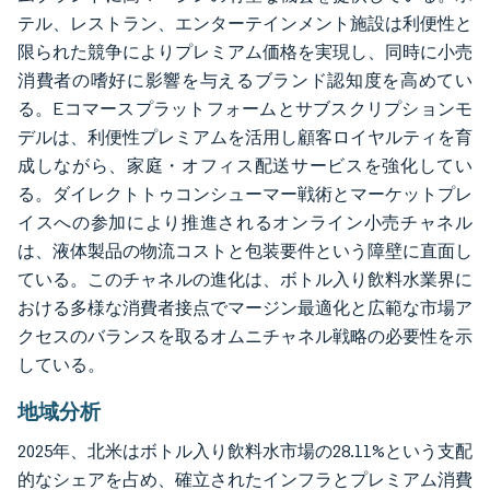
テル、レストラン、エンターテインメント施設は利便性と
限られた競争によりプレミアム価格を実現し、同時に小売
消費者の嗜好に影響を与えるブランド認知度を高めてい
る。Eコマースプラットフォームとサブスクリプションモ
デルは、利便性プレミアムを活用し顧客ロイヤルティを育
成しながら、家庭・オフィス配送サービスを強化してい
る。ダイレクトトゥコンシューマー戦術とマーケットプレ
イスへの参加により推進されるオンライン小売チャネル
は、液体製品の物流コストと包装要件という障壁に直面し
ている。このチャネルの進化は、ボトル入り飲料水業界に
おける多様な消費者接点でマージン最適化と広範な市場ア
クセスのバランスを取るオムニチャネル戦略の必要性を示
している。
地域分析
2025年、北米はボトル入り飲料水市場の28.11%という支配
的なシェアを占め、確立されたインフラとプレミアム消費