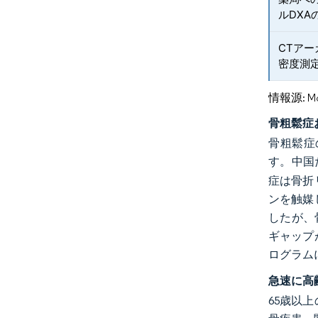
ルDXA
CTアー
密度測
情報源: Mord
骨粗鬆症
骨粗鬆症
す。中国
症は骨折
ンを触媒
したが、
ギャップ
ログラム
急速に高
65歳以