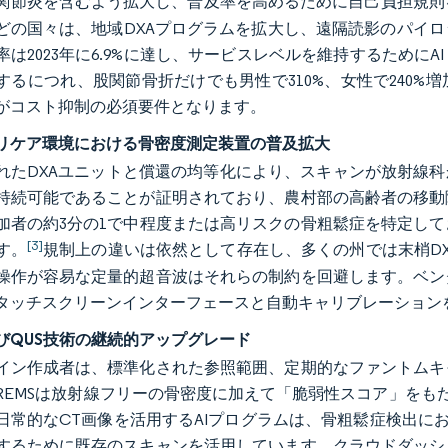
関節炎を含むよう拡大し、普及率を高めるために自己負担規則
どの国々は、地域DXAプログラムを拡大し、遠隔読影のパイ
率は2023年に6.9%に達し、サービスレベルを維持するため
するにつれ、股関節骨折だけでも男性で310%、女性で240%
がコスト抑制の必須要件となります。
リケア環境における骨密度測定装置の普及拡大
れたDXAユニットと償還の均等化により、スキャンが放射線科
持続可能であることが証明されており、農村部の高齢者の移動
加者の約3分の1で中程度または高リスクの骨粗鬆症を特定し
[3]
す。
規制上の違いは依然として存在し、多くの州では末梢D
操作が容易な定量的超音波はそれらの制約を回避します。ベン
タッチスクリーンインターフェースと自動キャリブレーション
よびQUS技術の継続的アップグレード
イン作成者は、標準化された参照範囲、定期的なファントムキ
REMSは放射線フリーの骨密度に加えて「脆弱性スコア」をも
日常的なCT画像を活用するAIプログラムは、骨粗鬆症検出にお
するために既存のスキャンを活用しています。クラウドダッシ