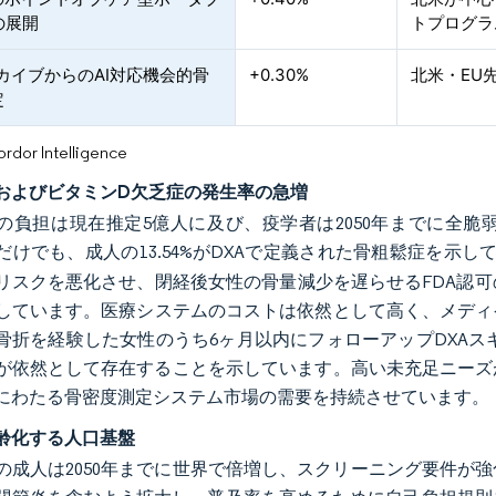
の展開
トプログラ
カイブからのAI対応機会的骨
+0.30%
北米・EU
定
or Intelligence
およびビタミンD欠乏症の発生率の急増
の負担は現在推定5億人に及び、疫学者は2050年までに全
だけでも、成人の13.54%がDXAで定義された骨粗鬆症を示して
リスクを悪化させ、閉経後女性の骨量減少を遅らせるFDA認可のO
しています。医療システムのコストは依然として高く、メディケ
骨折を経験した女性のうち6ヶ月以内にフォローアップDXAス
が依然として存在することを示しています。高い未充足ニーズ
にわたる骨密度測定システム市場の需要を持続させています。
齢化する人口基盤
上の成人は2050年までに世界で倍増し、スクリーニング要件