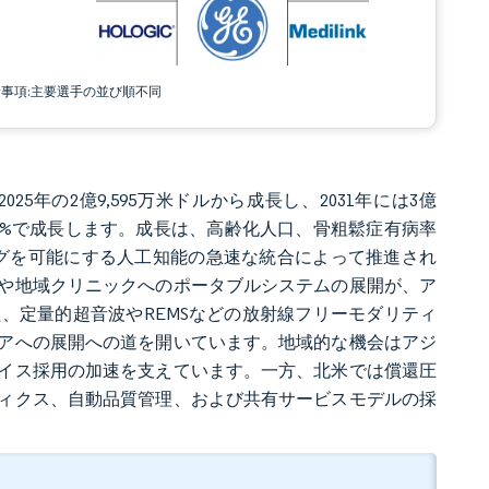
責事項:主要選手の並び順不同
25年の2億9,595万米ドルから成長し、2031年には3億
 4.53%で成長します。成長は、高齢化人口、骨粗鬆症有病率
グを可能にする人工知能の急速な統合によって推進され
や地域クリニックへのポータブルシステムの展開が、ア
、定量的超音波やREMSなどの放射線フリーモダリティ
アへの展開への道を開いています。地域的な機会はアジ
イス採用の加速を支えています。一方、北米では償還圧
ィクス、自動品質管理、および共有サービスモデルの採