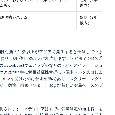
ムあり
以内）
先進医療システム
短期（2年
以内）
脆弱性骨折の半数以上がアジアで発生すると予測していま
[1]
おり、約1億4,586万人に相当します。
ビタミンD欠乏
steoboostウェアラブルなどのデバイスイノベーショ
アは2016年に骨粗鬆症性骨折に57億米ドルを支出しま
キャンを受けたのはわずか9%であり、スクリーニングの
が、病院、画像センター、および新しい薬局ベースのプ
が強化されます。メディケアはすでに骨量測定の適用範囲を
2]