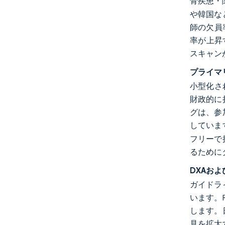
骨疾患・
や韓国な
師の欠員
率が上昇
スキャン
プライマ
小型化さ
財政的に
グは、参
していま
フリーで
るために
DXAお
ガイドラ
います。
します。
見を拡大