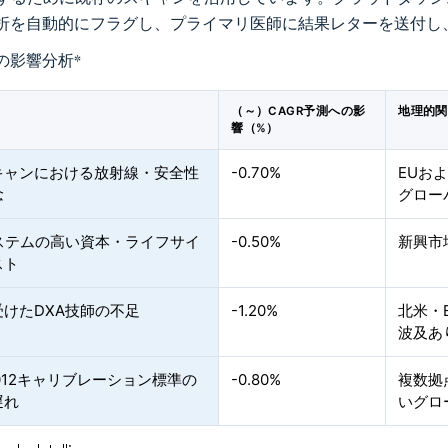
折を自動的にフラグし、プライマリ医師に結果レターを送付し
の影響分析
*
（～）CAGR予測への影
地理的関
響（%）
キャンにおける放射線・安全性
-0.70%
EUお
念
グロー
システムの高い資本・ライフサイ
-0.50%
新興市
スト
受けたDXA技師の不足
-1.20%
北米・
波及あ
10012キャリブレーション標準の
-0.80%
複数拠
遅れ
いグロ