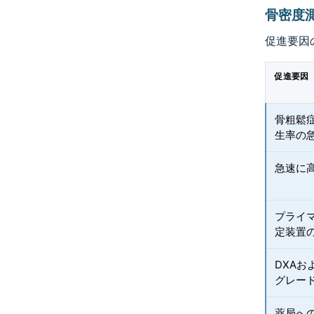
骨密度
促進要因
促進要因
骨粗鬆
生率の
急速に
プライ
定装置
DXAお
グレー
薬局へ