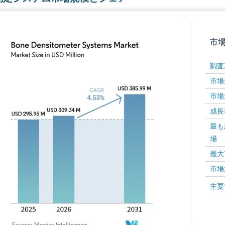
市
調査
市場規
市場規
成長率 
最も
場
画像 © Mordor Intelligence。再利用にはCC BY 4
最大
市場
画像 ©
主要