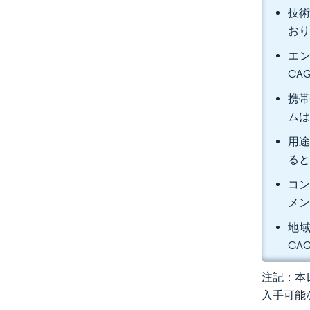
技術
おり
エン
CA
携帯
ムは
用途
る
コン
メン
地域
CA
注記：本レ
入手可能