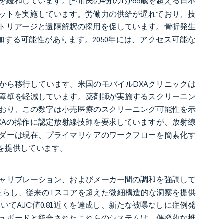
を緩和しています。[
市民の4分の1が65歳を超える日本
ロットを実施しています。労働力の供給が遅れており、技
にAIトリアージと遠隔解釈の採用を促しています。骨折発生
増加する可能性があります。2050年には、アクセス可能な
から移行しています。米国のモバイルDXAクリニックは
障壁を軽減しています。薬剤師が実施するスクリーニン
ており、この数字は小売医療のスクリーニング可能性を示
XAの操作に認定放射線技師を要求していますが、放射線
ダーは現在、プライマリケアのワークフローを簡素化す
を提供しています。
ャリブレーション、およびメーカー間の調和を強調して
たらし、従来のTスコアを超えた微細構造的な洞察を提供
いてAUC値0.81近くを達成し、新たな被曝なしに症例発
ュボードと統合されたこれらのシステムは、偶発的な椎