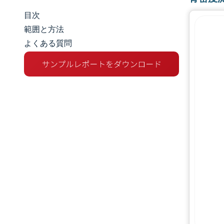
目次
市場規模とシェア
範囲と方法
よくある質問
市場分析
トレンドとインサイト
セグメント分析
地理分析
規制環境
競争環境
主要プレーヤー
機会と展望