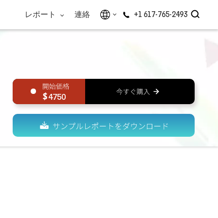
レポート
連絡
+1 617-765-2493
4750