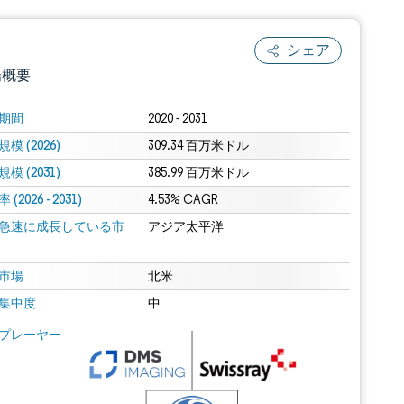
シェア
場概要
期間
2020 - 2031
模 (2026)
309.34 百万米ドル
模 (2031)
385.99 百万米ドル
(2026 - 2031)
4.53% CAGR
急速に成長している市
アジア太平洋
.0の表示が必要です。
市場
北米
集中度
中
 Mordor Intelligence。再利用にはCC BY 4.0の表示が必要です。
プレーヤー