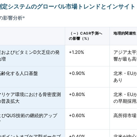
測定システムのグローバル市場トレンドとインサイト
の影響分析
*
（～）CAGR予測へ
地理的関連性
の影響（%）
症およびビタミンD欠乏症の発
+1.20%
アジア太平
急増
響が最も高
高齢化する人口基盤
+0.90%
北米・EU
あり
マリケア環境における骨密度測
+0.80%
北米・EU
の普及拡大
の早期採用
よびQUS技術の継続的アップ
+0.60%
高所得市場
ド
のポイントオブケア型ポータブ
+0.40%
北米が中心