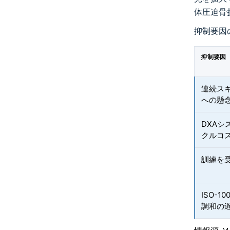
体圧迫骨
抑制要因
抑制要因
連続ス
への懸
DXA
クルコ
訓練を
ISO-
調和の