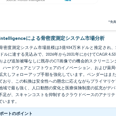
*免
r Intelligenceによる骨密度測定システム市場分析
の骨密度測定システム市場規模は3億934万米ドルと推定され、20
万米ドルに達する見込みで、2026年から2031年にかけてCAGR
および追加被曝なしに既存のCT画像での機会的スクリーニン
。ハードウェアとソフトウェアのイノベーション、および薬局
拡大しフォローアップ手順を強化しています。ベンダーはまた
ており、この転換は安全性への懸念に応えながらプライマリケ
地域で最も強く、人口動態の変化と医療保険制度の拡充がデバ
不足が、スキャンコストを抑制するクラウドベースのアナリテ
ています。
ポートのポイント