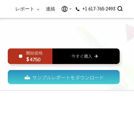
レポート
連絡
+1 617-765-2493
4750