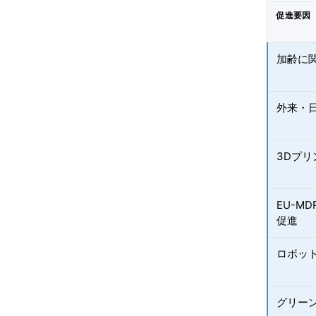
促進要因
加齢に
外来・
3Dプ
EU-M
促進
ロボッ
グリー