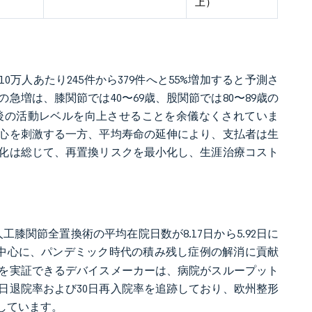
上）
0万人あたり245件から379件へと55%増加すると予測さ
増は、膝関節では40〜69歳、股関節では80〜89歳の
後の活動レベルを向上させることを余儀なくされていま
心を刺激する一方、平均寿命の延伸により、支払者は生
化は総じて、再置換リスクを最小化し、生涯治療コスト
膝関節全置換術の平均在院日数が8.17日から5.92日に
を中心に、パンデミック時代の積み残し症例の解消に貢献
を実証できるデバイスメーカーは、病院がスループット
日退院率および30日再入院率を追跡しており、欧州整形
しています。