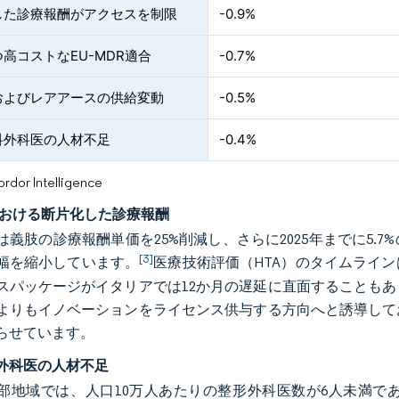
した診療報酬がアクセスを制限
-0.9%
高コストなEU-MDR適合
-0.7%
およびレアアースの供給変動
-0.5%
科外科医の人材不足
-0.4%
or Intelligence
における断片化した診療報酬
は義肢の診療報酬単価を25%削減し、さらに2025年までに5
[3]
幅を縮小しています。
医療技術評価（HTA）のタイムライ
スパッケージがイタリアでは12か月の遅延に直面することも
よりもイノベーションをライセンス供与する方向へと誘導して
らせています。
外科医の人材不足
部地域では、人口10万人あたりの整形外科医数が6人未満で