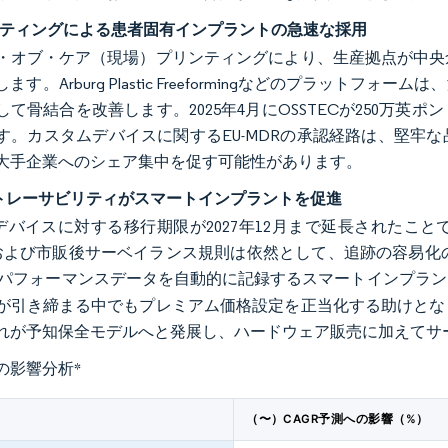
ンティングによる患者固有インプラントの急速な採用
・オブ・ケア（現場）プリンティングにより、生産拠点が中央
ます。Arburg Plastic Freeformingなどのプラッ
して骨結合を改善します。2025年4月にOSSTECが250万
す。カスタムデバイスに関するEU-MDRの承認経路は、堅牢
大手企業へのシェア集中を促す可能性があります。
DRトレーサビリティがスマートインプラントを促進
IIデバイスに対する移行期限が2027年12月まで延長された
）および市販後サーベイランス規則は依然として、追跡の容易化
パフォーマンスデータを自動的に記録するスマートインプラン
が引き締まる中でもプレミアム価格設定を正当化する助けとな
れが予知保全モデルへと発展し、ハードウェア販売に加えてサ
の影響分析
*
（〜）CAGR予測への影響（%）