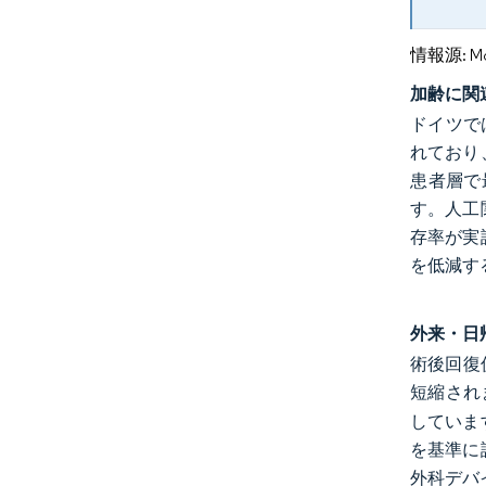
情報源: Mord
加齢に関
ドイツで
れており
患者層で
す。人工
存率が実
を低減す
外来・日
術後回復
短縮され
していま
を基準に
外科デバ