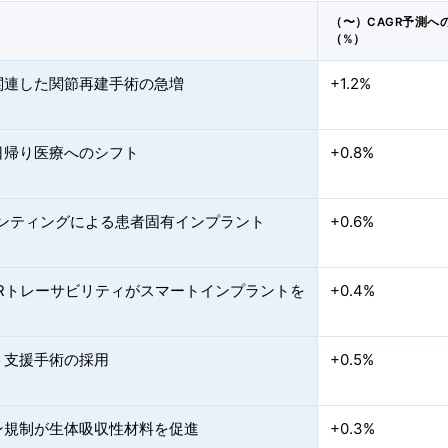
（〜）CAGR予測へ
（%）
関連した関節再建手術の急増
+1.2%
日帰り医療へのシフト
+0.8%
リンティングによる患者固有インプラント
+0.6%
DRトレーサビリティがスマートインプラントを
+0.4%
ト支援手術の採用
+0.5%
ン規制が生体吸収性材料を促進
+0.3%