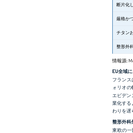
断片化
厳格かつ
チタン
整形外
情報源: Mord
EU全域
フランス
ォリオの
エビデン
業化する
わりを遅
整形外科
東欧の一