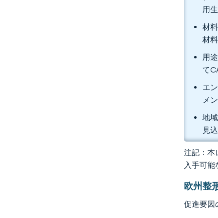
用生
材料
材料
用途
てC
エン
メ
地域
見
注記：本レ
入手可能
欧州整
促進要因