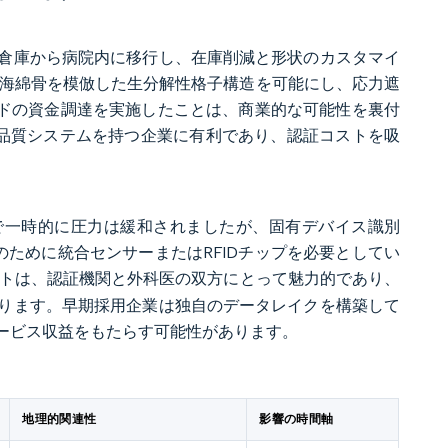
倉庫から病院内に移行し、在庫削減と形状のカスタマイ
トフォームは、海綿骨を模倣した生分解性格子構造を可能にし、応力遮
英ポンドの資金調達を実施したことは、商業的な可能性を裏付
な品質システムを持つ企業に有利であり、認証コストを吸
ことで一時的に圧力は緩和されましたが、固有デバイス識別
のために統合センサーまたはRFIDチップを必要としてい
トは、認証機関と外科医の双方にとって魅力的であり、
ります。早期採用企業は独自のデータレイクを構築して
ービス収益をもたらす可能性があります。
地理的関連性
影響の時間軸