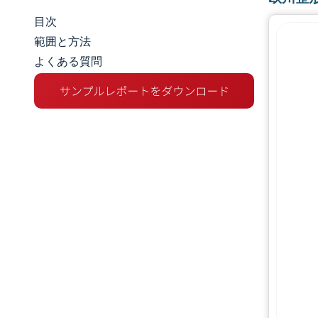
目次
市場規模とシェア
範囲と方法
よくある質問
市場分析
トレンドとインサイト
セグメント分析
地理分析
競争環境
主要プレーヤー
業界の動向