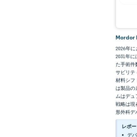
Mordo
2026年
2031年
た手術件
サビリテ
材料シフ
は製品の
ムはデュ
戦略は現
形外科デ
レポー
デバ