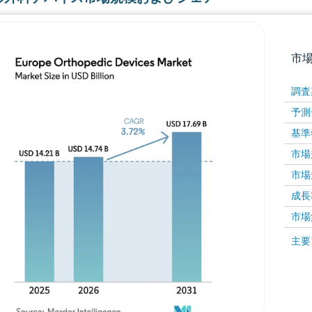
市
調査
予測
基準
市場規
市場規
成長率 
画像 © Mordor Intelligence。再利用にはCC BY 4
市場
画像 ©
主要