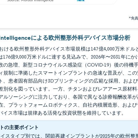
*免
r Intelligenceによる欧州整形外科デバイス市場分析
における欧州整形外科デバイス市場規模は147億4,000万米ドルと
には176億9,000万米ドルに達する見込みで、2026年〜2031年
数の急増、新型コロナウイルス感染症（COVID-19）後の待機手
ィ規制に準拠したスマートインプラントの急速な普及が、この
ト、患者固有部品向け3Dプリンティングの広範な採用、および
差別化を図っています。一方、チタンおよびレアアース原材料
アルソーシングに注力しており、各国で異なる診療報酬改革が
在、プラットフォームロボティクス、自社内積層造形、および
バイス市場は規律ある活発な投資状態を維持しています。
トの主要ポイント
イスタイプ別では、関節再建インプラントが2025年の欧州整形