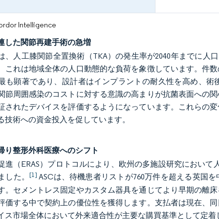
or Intelligence
連した関節再建手術の急増
は、人工膝関節全置換術（TKA）の発生率が2040年までに人口1
、これは地域全体の人口動態的な負荷を象徴しています。件数の急
最も顕著であり、設計者はインプラントの耐久性を高め、術
関節周囲感染のコストに対する意識の高まりが抗菌表面への関
証されたデバイスを評価するようになっています。これらの変
る技術への資金投入を促しています。
帰り整形外科医療へのシフト
促進（ERAS）プロトコルにより、欧州の多施設研究において人工
[1]
ました。
ASCは、待機患者リストが760万件を超える英国
す。セメントレス固定やカスタム器具を通じてより早期の離床
評価する中で契約上の優位性を獲得します。支払者は現在、同
イス市場全体において外来適合性が主要な購買基準として定着