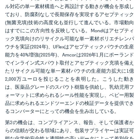
ル対応の単一素材構造へと再設計する動きが機会を形成し
ており、防腐剤なしで長期保存を実現するアセプティック
(無菌充填)技術の高度化も並行して進んでいる。市場動向
はすでにこの方向性を反映している。Mondiはアセプティ
ック充填向けのリサイクル可能な単一素材ポリエチレンパ
ウチを実証(2024年)、UFlexはアセプティックパウチの生産
能力を40%増強(2025年)、Amcorは2026年1月にポーランド
でインライン式スパウト取付とアセプティック充填を備え
たリサイクル可能な単一素材パウチの生産能力拡大に1億
2,000万ユーロを投じることを表明した。こうした動き
は、医薬品グレードのスパウト樹脂を供給し、乳幼児用フ
ォーマットに求められるシール性能を実現し、ベビー用製
品に求められるエンドツーエンドの検証データを提供でき
るコンバーターにとっての機会を生み出している。
第2の機会は、コンプライアンス、報告、そして保護者か
らの信頼が交わる領域にあり、包装サプライヤーは実証可
能な化学的安全性と透明性の高いデータによって差別化を