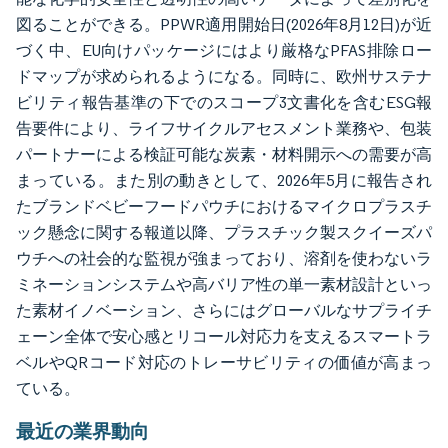
図ることができる。PPWR適用開始日(2026年8月12日)が近
づく中、EU向けパッケージにはより厳格なPFAS排除ロー
ドマップが求められるようになる。同時に、欧州サステナ
ビリティ報告基準の下でのスコープ3文書化を含むESG報
告要件により、ライフサイクルアセスメント業務や、包装
パートナーによる検証可能な炭素・材料開示への需要が高
まっている。また別の動きとして、2026年5月に報告され
たブランドベビーフードパウチにおけるマイクロプラスチ
ック懸念に関する報道以降、プラスチック製スクイーズパ
ウチへの社会的な監視が強まっており、溶剤を使わないラ
ミネーションシステムや高バリア性の単一素材設計といっ
た素材イノベーション、さらにはグローバルなサプライチ
ェーン全体で安心感とリコール対応力を支えるスマートラ
ベルやQRコード対応のトレーサビリティの価値が高まっ
ている。
最近の業界動向