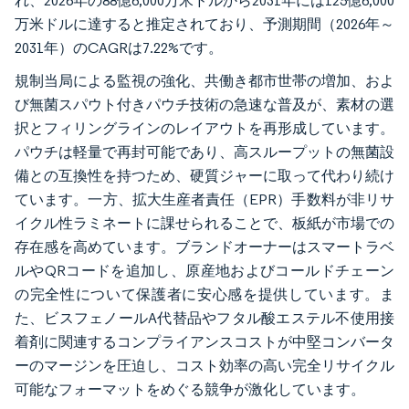
れ、2026年の88億6,000万米ドルから2031年には125億6,000
万米ドルに達すると推定されており、予測期間（2026年～
2031年）のCAGRは7.22%です。
規制当局による監視の強化、共働き都市世帯の増加、およ
び無菌スパウト付きパウチ技術の急速な普及が、素材の選
択とフィリングラインのレイアウトを再形成しています。
パウチは軽量で再封可能であり、高スループットの無菌設
備との互換性を持つため、硬質ジャーに取って代わり続け
ています。一方、拡大生産者責任（EPR）手数料が非リサ
イクル性ラミネートに課せられることで、板紙が市場での
存在感を高めています。ブランドオーナーはスマートラベ
ルやQRコードを追加し、原産地およびコールドチェーン
の完全性について保護者に安心感を提供しています。ま
た、ビスフェノールA代替品やフタル酸エステル不使用接
着剤に関連するコンプライアンスコストが中堅コンバータ
ーのマージンを圧迫し、コスト効率の高い完全リサイクル
可能なフォーマットをめぐる競争が激化しています。