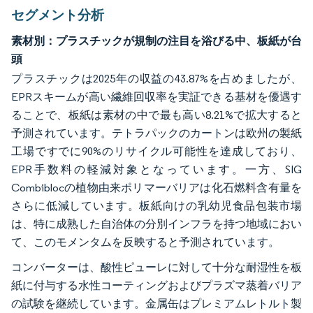
セグメント分析
素材別：プラスチックが規制の注目を浴びる中、板紙が台
頭
プラスチックは2025年の収益の43.87%を占めましたが、
EPRスキームが高い繊維回収率を実証できる基材を優遇す
ることで、板紙は素材の中で最も高い8.21%で拡大すると
予測されています。テトラパックのカートンは欧州の製紙
工場ですでに90%のリサイクル可能性を達成しており、
EPR手数料の軽減対象となっています。一方、SIG
Combiblocの植物由来ポリマーバリアは化石燃料含有量を
さらに低減しています。板紙向けの乳幼児食品包装市場
は、特に成熟した自治体の分別インフラを持つ地域におい
て、このモメンタムを反映すると予測されています。
コンバーターは、酸性ピューレに対して十分な耐湿性を板
紙に付与する水性コーティングおよびプラズマ蒸着バリア
の試験を継続しています。金属缶はプレミアムレトルト製