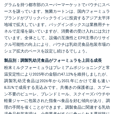
グラムを持つ都市部のスーパーマーケットでパウチにスペ
ースを譲っています。無菌カートンは、国内フォーミュラ
ブランドがブリックパックラインに投資するアジア太平洋
地域で拡大しています。バッグインボックスは業務用チャ
ネルで足場を築いていますが、消費者の受け入れには欠け
ています。全体として、設備の互換性とEPR主導のリサイ
クル可能性の向上により、パウチは乳幼児食品包装市場の
シェア拡大のペースを設定し続けるでしょう。
製品別：調製乳幼児食品がフォーミュラを上回る成長
粉末ミルクフォーミュラはプレミアムポジショニングと常
温安定性により2025年の金額の47.12%を維持しましたが、
調製乳幼児食品は2026年から2031年にかけて最も速い
8.31%で成長する見込みです。共働きの保護者は、スプー
ン不要のピューレ、ブレンドミール、スクイーズパウチや
軽量ジャーに包装された指食べ食品を好む傾向があり、調
理の手間を省くことができます。調製食品に関連する乳幼
児食品包装市場は、小売業者がすぐに食べられる選択肢に