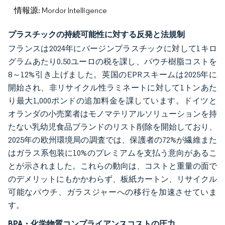
情報源: Mordor Intelligence
プラスチックの持続可能性に対する反発と法規制
フランスは2024年にバージンプラスチックに対して1キロ
グラムあたり0.50ユーロの税を課し、パウチ樹脂コストを
8～12%引き上げました。英国のEPRスキームは2025年に
開始され、非リサイクル性ラミネートに対して1トンあた
り最大1,000ポンドの追加料金を課しています。ドイツと
オランダの小売業者はモノマテリアルソリューションを持
たない乳幼児食品ブランドのリスト削除を開始しており、
2025年の欧州環境局の調査では、保護者の72%が繊維また
はガラス系包装に10%のプレミアムを支払う意向があるこ
とが示されました。これらの動向は、コストと重量の面で
のデメリットにもかかわらず、板紙カートン、リサイクル
可能なパウチ、ガラスジャーへの移行を加速させていま
す。
BPA・化学物質コンプライアンスコストの圧力