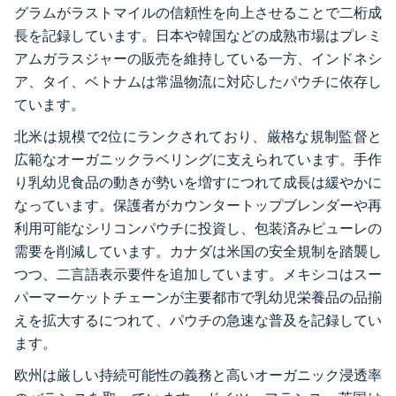
グラムがラストマイルの信頼性を向上させることで二桁成
長を記録しています。日本や韓国などの成熟市場はプレミ
アムガラスジャーの販売を維持している一方、インドネシ
ア、タイ、ベトナムは常温物流に対応したパウチに依存し
ています。
北米は規模で2位にランクされており、厳格な規制監督と
広範なオーガニックラベリングに支えられています。手作
り乳幼児食品の動きが勢いを増すにつれて成長は緩やかに
なっています。保護者がカウンタートップブレンダーや再
利用可能なシリコンパウチに投資し、包装済みピューレの
需要を削減しています。カナダは米国の安全規制を踏襲し
つつ、二言語表示要件を追加しています。メキシコはスー
パーマーケットチェーンが主要都市で乳幼児栄養品の品揃
えを拡大するにつれて、パウチの急速な普及を記録してい
ます。
欧州は厳しい持続可能性の義務と高いオーガニック浸透率