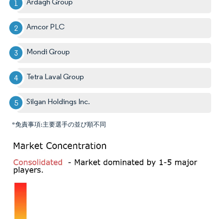
Ardagh Group
Amcor PLC
Mondi Group
Tetra Laval Group
Silgan Holdings Inc.
*免責事項:主要選手の並び順不同