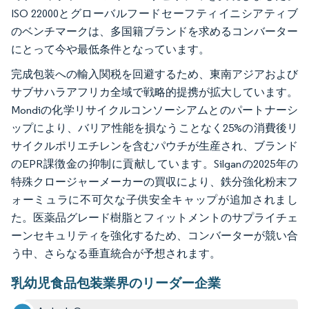
ISO 22000とグローバルフードセーフティイニシアティブ
のベンチマークは、多国籍ブランドを求めるコンバーター
にとって今や最低条件となっています。
完成包装への輸入関税を回避するため、東南アジアおよび
サブサハラアフリカ全域で戦略的提携が拡大しています。
Mondiの化学リサイクルコンソーシアムとのパートナーシ
ップにより、バリア性能を損なうことなく25%の消費後リ
サイクルポリエチレンを含むパウチが生産され、ブランド
のEPR課徴金の抑制に貢献しています。Silganの2025年の
特殊クロージャーメーカーの買収により、鉄分強化粉末フ
ォーミュラに不可欠な子供安全キャップが追加されまし
た。医薬品グレード樹脂とフィットメントのサプライチェ
ーンセキュリティを強化するため、コンバーターが競い合
う中、さらなる垂直統合が予想されます。
乳幼児食品包装業界のリーダー企業