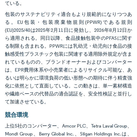
ている。
包装のサステナビリティ適合もより規範的になりつつあ
る。EU包装・包装廃棄物規則(PPWR)である規則
(EU)2025/40は2025年2月11日に発効し、2026年8月12日か
ら適用される。同日以降、食品接触包装中のPFASに関す
る制限も含まれる。PPWRには乳幼児・幼児向け食品の接
触感受性プラスチック包装に関連する適用除外規定が含ま
れているものの、ブランドオーナーおよびコンバーター
は、EPR費用体系や小売業者によるリサイクル可能な、あ
るいは明らかに環境負荷の低い形態への期待に伴う精査強
化に依然として直面している。この動きは、単一素材構造
や繊維ベースの代替品の適合認証を、安全性検証と並行し
て加速させている。
競合環境
上位5社のコンバーター、Amcor PLC、Tetra Laval Group、
Mondi Group、Berry Global Inc.、Silgan Holdings Inc.は、