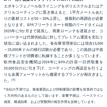
エポキシフェノール缶ライニングをポリエステルまたはア
クリルコーティングに置き換えると、1平方メートルあた
りの素材コストが20～30%上昇し、接着剤の再調合が必要
となります。BPAフリーラミネート樹脂のリードタイムは
2025年に9か月まで延長し、商業ローンチを遅延させ、コ
ンバーターは代替供給品に対してプレミアム運賃を支払う
状況に追い込まれました。各在庫管理単位には現在15,000
～25,000米ドルの移行試験が必要であり、この負担は中規
模ブランドが消費者に転嫁することが多くなっています。
欧州食品安全機関は2024年にBPAの許容一日摂取量を
20,000分の1に引き下げ、コーティングの再認定を行うよ
りも金属フォーマットから撤退するブランドが相次ぎまし
[4]
た。
*当社の予測では、推進要因および抑制要因の影響を加算的ではな
く方向性のあるものとして扱います。影響予測は、ベースライン
成長、構成効果、および変数間の相互作用を反映しています。