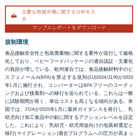
画像 © Mordor Intelligence。再利用にはCC BY 4.0の表示が必要です。
規制環境
食品接触安全性と包装廃棄物に関する要件が並行して厳格
化しており、ベビーフードパッケージの適合認証・文書化
の負担が増している。欧州連合では、食品接触材料中のビ
スフェノールA(BPA)を禁止する規則(EU)2024/3190が2025
年1月に施行され、コンバーターはBPAフリーのコーティ
ングおよび接着剤への移行を迫られている。これらは一般
に試験期間が長く、単位コストも高くなる傾向がある。米
国では、FDAが2025年1月に最終ガイダンスを発行し、乳
幼児向け加工食品中の鉛に関するアクションレベルを設定
した。これにより、乳幼児・幼児用途向けの包装材選定と
移行(マイグレーション)適合プログラムへの圧力が高まっ