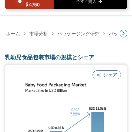
4750
ホーム
市場分析
パッケージング研究
パッケー
乳幼児食品包装市場の規模とシェア
シェア