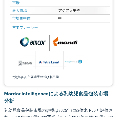
市場
最大市場
アジア太平洋
市場集中度
中
画像 © Mordor Intelligence。再利用にはCC BY 4.0の表示が必要です。
主要プレーヤー
*免責事項:主要選手の並び順不同
Mordor Intelligenceによる乳幼児食品包装市場
分析
乳幼児食品包装市場の規模は2025年に82億米ドルと評価さ