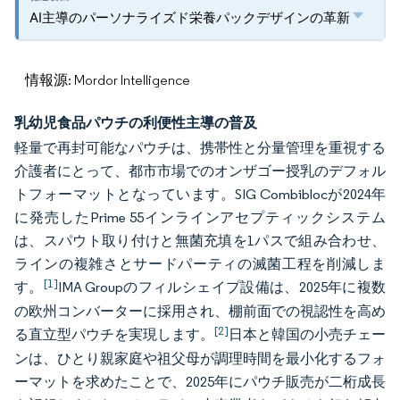
AI主導のパーソナライズド栄養パックデザインの革新
情報源: Mordor Intelligence
乳幼児食品パウチの利便性主導の普及
軽量で再封可能なパウチは、携帯性と分量管理を重視する
介護者にとって、都市市場でのオンザゴー授乳のデフォル
トフォーマットとなっています。SIG Combiblocが2024年
に発売したPrime 55インラインアセプティックシステム
は、スパウト取り付けと無菌充填を1パスで組み合わせ、
ラインの複雑さとサードパーティの滅菌工程を削減しま
[1]
す。
IMA Groupのフィルシェイプ設備は、2025年に複数
の欧州コンバーターに採用され、棚前面での視認性を高め
[2]
る直立型パウチを実現します。
日本と韓国の小売チェー
ンは、ひとり親家庭や祖父母が調理時間を最小化するフォ
ーマットを求めたことで、2025年にパウチ販売が二桁成長