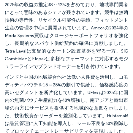
2025年の収益の推定38～42%を占めており、地域専門業者
にとって意味のあるシェアが残されています。競争は無菌
技術の専門性、リサイクル可能性の実績、フィットメント
生産の管理を中心に展開されています。Amcorの2024年の
Moda Systems買収はクロージャーポートフォリオを強化
し、長期的なスパウト供給契約の確保に貢献しました。
Tetra Lavalは支配的なカートン設置基盤を守る一方、SIG
CombiblecとElopakは多様なフォーマットに対応するモジ
ュラーラインでブランドオーナーを引き付けています。
インドと中国の地域競合他社は低い人件費を活用し、コモ
ディティパウチを15～25%の割引で供給し、価格感応度の
高いセグメントを断片化しています。UFlex は2025年に国
内の無菌パウチ生産能力を40%増強し、南アジアと輸出市
場の両方にサービスを提供する地域的な意図を示しまし
た。技術投資がリーダーを差別化しています。Huhtamaki
は品質管理に人工知能を導入し、シール不良を30%削減し
てブロックチェーントレーサビリティを実現しました。