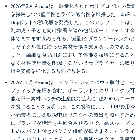
2026年3月:Amcorは、軽量化されたポリプロピレン構造
を採用しつつ堅牢性とライン適合性を維持した、UniPak
1kgポットの強化版を発売した。このアップデートは、
乳幼児・子ども向け栄養関連の包装ポートフォリオ全
体でますます求められる、減量化(ダウンゲージング)と
リサイクル性に沿った素材転換を支えるものである。
また、繊細な食品用途において性能を犠牲にすること
なく材料使用量を削減するというサプライヤーの取り
組み姿勢を強化するものでもある。
2026年1月:Amcorは、インライン式スパウト取付とアセ
プティック充填を含む、ポーランドでのリサイクル可
能な単一素材パウチの生産能力拡大に1億2,000万ユーロ
を投じることを表明した。この投資により、EPR費用や
小売業者による取扱中止リスクへの露出を減らすため
にブランドが構造を再適合させる中で、高スループッ
トのスパウト付きパウチの供給が拡大する。インライ
ン式スパウトとアセプティック機能の統合は、防腐剤