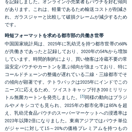
を記録しました。オンライン小売業者もパウチを好む傾向
があります。これは、軽量であるため輸送コストが削減さ
れ、ガラスジャーと比較して破損クレームが減少するため
です。
時短フォーマットを求める都市部の共働き世帯
中国国家統計局は、2025年に乳幼児を持つ都市世帯の68%
が共働きであったと記録しており、2020年の54%から増加
しています。時間的制約により、買い物客は冷蔵不要の常
温安定パウチやカートンを選ぶ傾向が強まっており、特に
コールドチェーンの整備が遅れている二線・三線都市でそ
の傾向が顕著です。テトラパックは2025年にインドでこの
ニーズに応えるため、ツイストキャップ付き200ミリリッ
[3]
トル無菌カートンを発売しました。
同様の動向はブラジ
ルやメキシコでも見られ、2025年の都市化率は85%を超
え、乳幼児食品パウチのスーパーマーケットへの浸透率は
2023年以降2倍になりました。東南アジアではパウチ単位
がジャーに対して15～20%の価格プレミアムを持つもの