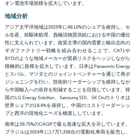
オン電池市場規模を拡大しています。
地域分析
アジア太平洋地域は2025年に48.10%のシェアを維持し、セ
ル生産、前駆体処理、負極活物質供給における中国の優位
性に支えられています。政策主導の国内需要と輸出志向の
ギガファクトリー戦略を組み合わせることで、CATLや
BYDのような地域メーカーが貿易リスクをヘッジしながら
積極的に規模を拡大しています。日本はPanasonic Energy
とスバル、マツダとのジョイントベンチャーを通じて再ポ
ジショニングを行い、技術的リーダーシップを維持しなが
ら中国輸入への依存を削減することを目指しています。韓
国のLG Energy Solution、Samsung SDI、SK Onのトリオは
世界シェアの18.4%を保持し、中国のコストリーダーシッ
プと西洋の現地化ニーズを橋渡ししています。
南米は28.75%のCAGRで最も急速な拡大を示しています。
ブラジルは2024年に17万7,358台の電動化車両を販売し、