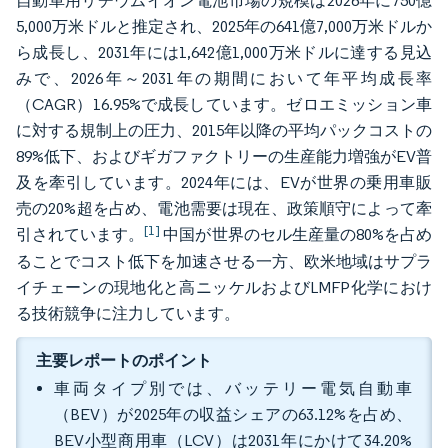
自動車用リチウムイオン電池市場の規模は2026年に750億
5,000万米ドルと推定され、2025年の641億7,000万米ドルか
ら成長し、2031年には1,642億1,000万米ドルに達する見込
みで、2026年～2031年の期間において年平均成長率
（CAGR）16.95%で成長しています。ゼロエミッション車
に対する規制上の圧力、2015年以降の平均パックコストの
89%低下、およびギガファクトリーの生産能力増強がEV普
及を牽引しています。2024年には、EVが世界の乗用車販
売の20%超を占め、電池需要は現在、政策順守によって牽
[1]
引されています。
中国が世界のセル生産量の80%を占め
ることでコスト低下を加速させる一方、欧米地域はサプラ
イチェーンの現地化と高ニッケルおよびLMFP化学におけ
る技術競争に注力しています。
主要レポートのポイント
車両タイプ別では、バッテリー電気自動車
（BEV）が2025年の収益シェアの63.12%を占め、
BEV小型商用車（LCV）は2031年にかけて34.20%