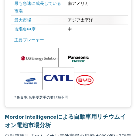
最も急速に成長している
南アメリカ
市場
最大市場
アジア太平洋
市場集中度
中
画像 © Mordor Intelligence。再利用にはCC BY 4.0の表示が必要です。
主要プレーヤー
*免責事項:主要選手の並び順不同
Mordor Intelligenceによる自動車用リチウムイ
オン電池市場分析