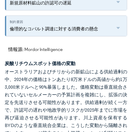
新規原材料鉱山の許認可の遅延
倫理的なコバルト調達に対する消費者の懸念
情報源: Mordor Intelligence
炭酸リチウムスポット価格の変動
オーストラリアおよびチリからの新鉱山による供給過剰の
中、2024年の価格はトンあたり8万米ドルの高値から約1万
3,000米ドルへと90%暴落しました。価格変動は垂直統合さ
れていないセルメーカーの予算計画を複雑にし、拡張の決
定を先送りさせる可能性があります。供給過剰が続く一方
で、許認可の遅れや地政学的リスクが2025年までに市場を
再び逼迫させる可能性があります。川上資産を保有する
BYDのような垂直統合企業は、こうした変動から隔離され