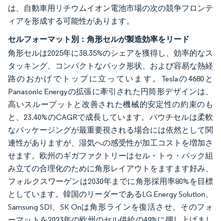
は、自動車用リチウムイオン電池市場の次の競争フロンテ
ィアを形成する可能性があります。
セルフォーマット別：角形セルが製造効率をリード
角形セルは2025年に38.35%のシェアを獲得し、効率的なス
タッキング、コンパクトなパック形状、および容易な熱経
路のおかげでトップに立っています。Teslaの4680と
Panasonic Energyの拡張に牽引された円筒形デザインは、
高いスループットと改善された機械的安定性の約束のも
と、23.40%のCAGRで成長しています。パウチセルは柔軟
なパッケージングが最重要視される場合には依然として関
連性がありますが、湿気への感受性が加工コストを増加さ
せます。欧州のギガファクトリーはセル・トゥ・パック組
み立ての合理化のために角形レイアウトをますます好み、
フォルクスワーゲンは2030年までに角形採用率80%を目標
としています。韓国のリーダーであるLG Energy Solution、
Samsung SDI、SK Onは角形ラインを復活させ、そのフォ
ーマットを2023年の欧州のセル供給の49%に押し上げまし