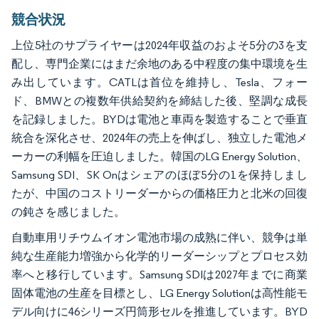
競合状況
上位5社のサプライヤーは2024年収益のおよそ5分の3を支
配し、専門企業にはまだ余地のある中程度の集中環境を生
み出しています。CATLは首位を維持し、Tesla、フォー
ド、BMWとの複数年供給契約を締結した後、堅調な成長
を記録しました。BYDは電池と車両を製造することで垂直
統合を深化させ、2024年の売上を伸ばし、独立した電池メ
ーカーの利幅を圧迫しました。韓国のLG Energy Solution、
Samsung SDI、SK Onはシェアのほぼ5分の1を保持しまし
たが、中国のコストリーダーからの価格圧力と北米の回復
の鈍さを感じました。
自動車用リチウムイオン電池市場の成熟に伴い、競争は単
純な生産能力増強から化学的リーダーシップとプロセス効
率へと移行しています。Samsung SDIは2027年までに商業
固体電池の生産を目標とし、LG Energy Solutionは高性能モ
デル向けに46シリーズ円筒形セルを推進しています。BYD