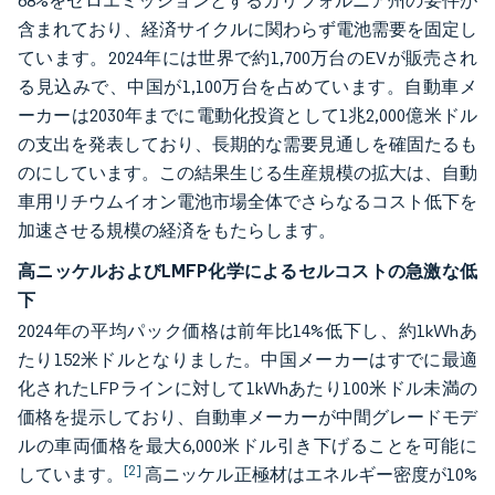
68%をゼロエミッションとするカリフォルニア州の要件が
含まれており、経済サイクルに関わらず電池需要を固定し
ています。2024年には世界で約1,700万台のEVが販売され
る見込みで、中国が1,100万台を占めています。自動車メ
ーカーは2030年までに電動化投資として1兆2,000億米ドル
の支出を発表しており、長期的な需要見通しを確固たるも
のにしています。この結果生じる生産規模の拡大は、自動
車用リチウムイオン電池市場全体でさらなるコスト低下を
加速させる規模の経済をもたらします。
高ニッケルおよびLMFP化学によるセルコストの急激な低
下
2024年の平均パック価格は前年比14%低下し、約1kWhあ
たり152米ドルとなりました。中国メーカーはすでに最適
化されたLFPラインに対して1kWhあたり100米ドル未満の
価格を提示しており、自動車メーカーが中間グレードモデ
ルの車両価格を最大6,000米ドル引き下げることを可能に
[2]
しています。
高ニッケル正極材はエネルギー密度が10%