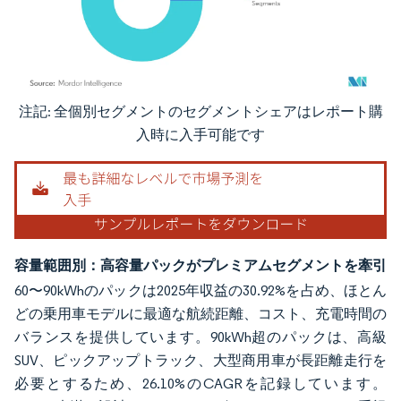
注記: 全個別セグメントのセグメントシェアはレポート購
画像 © Mordor Intelligence。再利用にはCC BY 4.0の表示が必要です。
入時に入手可能です
容量範囲別：高容量パックがプレミアムセグメントを牽引
60〜90kWhのパックは2025年収益の30.92%を占め、ほとん
どの乗用車モデルに最適な航続距離、コスト、充電時間の
バランスを提供しています。90kWh超のパックは、高級
SUV、ピックアップトラック、大型商用車が長距離走行を
必要とするため、26.10%のCAGRを記録しています。