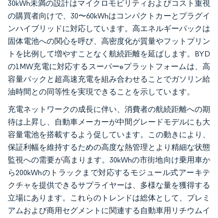
30kWh未満の設計はマイクロモビリティおよびコスト重視
の購買者向けで、30〜60kWhはコンパクトカーとプラグイ
ンハイブリッドに対応しています。高エネルギーパックは
固体電池への関心を呼び、高密度化が質量やフットプリン
トを比例して増やすことなく航続距離を延ばします。BYD
の1MW充電に対応するスーパーeプラットフォームは、高
容量パックと超高速充電を組み合わせることでガソリン給
油時間との同等性を実現できることを示しています。
充電ネットワークの成長に伴い、消費者の航続距離への期
待は上昇し、自動車メーカーが中間グレードモデルにも大
容量電池を搭載するよう促しています。この動きにより、
保証利幅を維持するための高度な熱管理とより精細な状態
監視への需要が高まります。30kWhの市街地向け乗用車か
ら200kWhのトラックまで対応するモジュール式アーキテ
クチャを提供できるサプライヤーは、多様な量を獲得する
立場にあります。これらのトレンドは総体として、プレミ
アムおよび商用セグメントに関連する自動車用リチウムイ