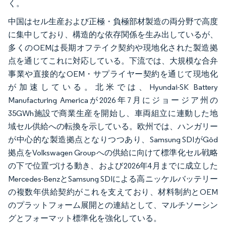
く。
中国はセル生産および正極・負極部材製造の両分野で高度
に集中しており、構造的な依存関係を生み出しているが、
多くのOEMは長期オフテイク契約や現地化された製造拠
点を通じてこれに対応している。下流では、大規模な合弁
事業や直接的なOEM・サプライヤー契約を通じて現地化
が加速している。北米では、Hyundai-SK Battery
Manufacturing Americaが2026年7月にジョージア州の
35GWh施設で商業生産を開始し、車両組立に連動した地
域セル供給への転換を示している。欧州では、ハンガリー
が中心的な製造拠点となりつつあり、Samsung SDIがGöd
拠点をVolkswagen Groupへの供給に向けて標準化セル戦略
の下で位置づける動き、および2026年4月までに成立した
Mercedes-BenzとSamsung SDIによる高ニッケルバッテリー
の複数年供給契約がこれを支えており、材料制約とOEM
のプラットフォーム展開との連結として、マルチソーシン
グとフォーマット標準化を強化している。