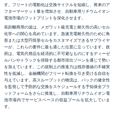
す。フリートの電動化は交換サイクルを短縮し、将来のア
フターマーケット量を増加させ、自動車用リチウムイオン
電池市場のフットプリントを深化させます。
長距離商用の波は、メガワット級充電と耐久性の高いセル
化学への関心を高めています。急速充電耐久性のために角
形または大型円筒形セルをカスタマイズできるサプライヤ
ーが、これらの要件に最も適した位置に立っています。政
府は、電気代替品を経済的に不可避なものにするディーゼ
ルバンやトラックを排除する都市排出ゾーンを通じて勢い
を加えています。この規制上の推進力は残存価値の不確実
性を低減し、金融機関がフリート転換を引き受ける自信を
与えています。高スループットの物流は、パックの健全性
を監視して予防的な交換をスケジュールする予知保全プラ
ットフォームをさらに推進し、自動車用リチウムイオン電
池市場内でサービスベースの収益プールを拡大していま
す。