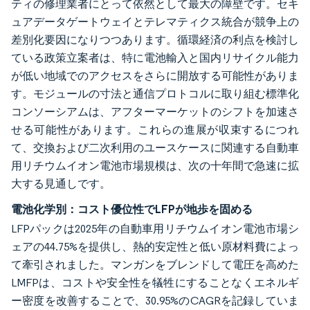
ティの修理業者にとって依然として最大の障壁です。セキ
ュアデータゲートウェイとテレマティクス統合が競争上の
差別化要因になりつつあります。循環経済の利点を検討し
ている政策立案者は、特に電池輸入と国内リサイクル能力
が低い地域でのアクセスをさらに開放する可能性がありま
す。モジュールの寸法と通信プロトコルに取り組む標準化
コンソーシアムは、アフターマーケットのシフトを加速さ
せる可能性があります。これらの進展が収束するにつれ
て、交換および二次利用のユースケースに関連する自動車
用リチウムイオン電池市場規模は、次の十年間で急速に拡
大する見通しです。
電池化学別：コスト優位性でLFPが地歩を固める
LFPパックは2025年の自動車用リチウムイオン電池市場シ
ェアの44.75%を提供し、熱的安定性と低い原材料費によっ
て牽引されました。マンガンをブレンドして電圧を高めた
LMFPは、コストや安全性を犠牲にすることなくエネルギ
ー密度を改善することで、30.95%のCAGRを記録していま