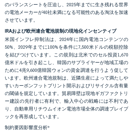
のバランスシートを圧迫し、2025年までに生き残れる世界
の電池メーカーが40社未満になる可能性のある淘汰を加速
させています。
IRAおよび欧州連合電池規制の現地化インセンティブ
米国インフレ抑制法は、2024年に国内電池コンテンツの
50%、2029年までに100%を条件に7,500米ドルの税額控除
を結びつけています。この規則は北米でのセル投資1,670
億米ドルを引き起こし、韓国のサプライヤーが地域工場の
ために4兆9,600億韓国ウォンの資金調達を行うよう促して
います。欧州連合電池規制は、近隣生産によって満たしや
すいカーボンフットプリント開示およびリサイクル含有量
の閾値を規定しています。貿易障壁は現地ギガファクトリ
ー建設の先行者に有利で、輸入中心の戦略には不利であ
り、自動車用リチウムイオン電池市場全体の調達プレイブ
ックを再形成しています。
制約要因影響度分析
*