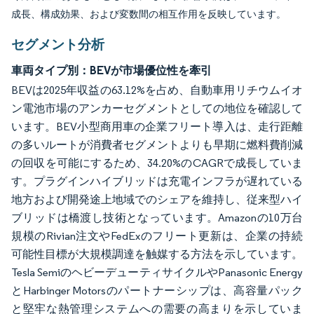
成長、構成効果、および変数間の相互作用を反映しています。
セグメント分析
車両タイプ別：BEVが市場優位性を牽引
BEVは2025年収益の63.12%を占め、自動車用リチウムイオ
ン電池市場のアンカーセグメントとしての地位を確認して
います。BEV小型商用車の企業フリート導入は、走行距離
の多いルートが消費者セグメントよりも早期に燃料費削減
の回収を可能にするため、34.20%のCAGRで成長していま
す。プラグインハイブリッドは充電インフラが遅れている
地方および開発途上地域でのシェアを維持し、従来型ハイ
ブリッドは橋渡し技術となっています。Amazonの10万台
規模のRivian注文やFedExのフリート更新は、企業の持続
可能性目標が大規模調達を触媒する方法を示しています。
Tesla SemiのヘビーデューティサイクルやPanasonic Energy
とHarbinger Motorsのパートナーシップは、高容量パック
と堅牢な熱管理システムへの需要の高まりを示していま