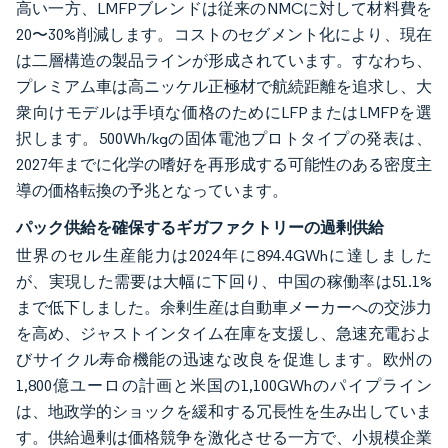
高い一方、LMFPブレンドは従来のNMCに対して材料費を
20〜30%削減します。コストのセグメント化により、現在
は二層構造の製品ラインが形成されています。すなわち、
プレミアム車は高ニッケル正極材で航続距離を追求し、大
衆向けモデルは手頃な価格のためにLFPまたはLMFPを選
択します。500Wh/kgの固体電池プロトタイプの発表は、
2027年までに化学の嗜好を再形成する可能性のある密度主
導の価格転換の予兆となっています。
パック供給を確保するギガファクトリーの過剰供給
世界のセル生産能力は2024年に894.4GWhに達しました
が、実現した需要は大幅に下回り、中国の稼働率は51.1%
まで低下しました。余剰生産は自動車メーカーへの交渉力
を高め、ジャストインタイム在庫を支援し、急速充電およ
びサイクル寿命機能の迅速な改良を促進します。欧州の
1,800億ユーロの計画と米国の1,100GWhのパイプライン
は、地政学的ショックを緩和する冗長性を生み出していま
す。供給過剰は価格競争を激化させる一方で、小規模企業