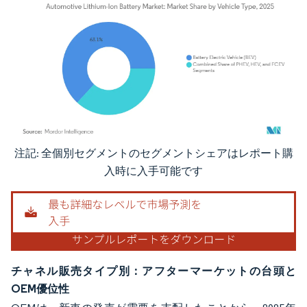
注記: 全個別セグメントのセグメントシェアはレポート購
画像 © Mordor Intelligence。再利用にはCC BY 4.0の表示が必要です。
入時に入手可能です
チャネル販売タイプ別：アフターマーケットの台頭と
OEM優位性