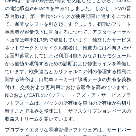
OEMは、新車の発売が需要を支配したことから、2025年
の電池収益の80.94%を生み出しました。しかし、EVの普
及台数は、第一世代のパックが使用期限に達するにつれ
て、顕著なシフトを引き起こすでしょう。初期のフリート
事業者が容量低下に直面するにつれて、アフターマーケッ
ト販売は年率31.75%で成長しています。独立したサービス
ネットワークとリサイクル業者は、推進力には不向きだが
定置型蓄電としてはまだ利用可能とみなされたモジュール
から価値を獲得するための診断および修復ラインを準備し
ています。欧州連合とカリフォルニア州の修理する権利に
関する法令は、自動車メーカーに診断データの共有を義務
付け、交換および再利用における競争を高めています。
NIOおよびCATLのバッテリー・アズ・ア・サービスプラ
ットフォームは、パックの所有権を車両の所有権から切り
離すことで境界を曖昧にし、サブスクリプションベースの
収益ストリームを開いています。
プロプライエタリな電池管理ソフトウェアは、サードパー