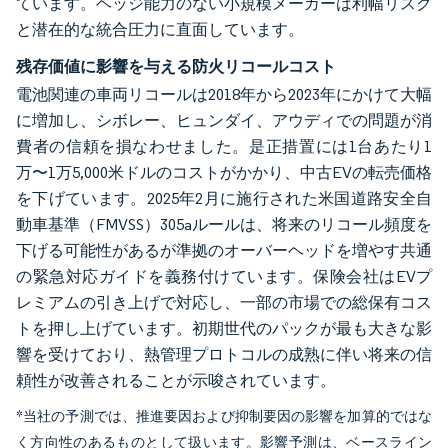
ています。ヘッジ能力のない小規模メーカーは利幅リスク
と潜在的な統合圧力に直面しています。
残存価値に影響を与える防火リコールコスト
電池関連の車両リコールは2018年から2023年にかけて大幅
に増加し、シボレー、ヒュンダイ、アウディでの問題が消
費者の信頼を損なわせました。是正措置には1台あたり1
万〜1万5,000米ドルのコストがかかり、中古EVの転売価格
を下げています。2025年2月に施行された米国道路安全自
動車基準（FMVSS）305aルールは、将来のリコール頻度を
下げる可能性があるが準拠のオーバーヘッドを増やす共通
の緊急対応ガイドを義務付けています。保険会社はEVプ
レミアムの引き上げで対応し、一部の市場での総保有コス
トを押し上げています。初期世代のパックが最も大きな影
響を受けており、熱管理プロトコルの成熟に伴い将来の信
頼性が改善されることが示唆されています。
*当社の予測では、推進要因および抑制要因の影響を加算的ではな
く方向性のあるものとして扱います。影響予測は、ベースライン