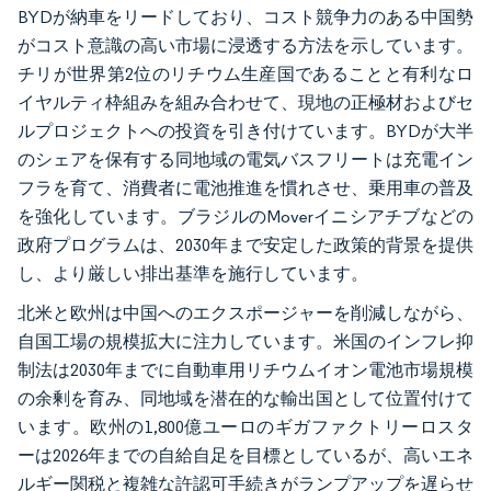
BYDが納車をリードしており、コスト競争力のある中国勢
がコスト意識の高い市場に浸透する方法を示しています。
チリが世界第2位のリチウム生産国であることと有利なロ
イヤルティ枠組みを組み合わせて、現地の正極材およびセ
ルプロジェクトへの投資を引き付けています。BYDが大半
のシェアを保有する同地域の電気バスフリートは充電イン
フラを育て、消費者に電池推進を慣れさせ、乗用車の普及
を強化しています。ブラジルのMoverイニシアチブなどの
政府プログラムは、2030年まで安定した政策的背景を提供
し、より厳しい排出基準を施行しています。
北米と欧州は中国へのエクスポージャーを削減しながら、
自国工場の規模拡大に注力しています。米国のインフレ抑
制法は2030年までに自動車用リチウムイオン電池市場規模
の余剰を育み、同地域を潜在的な輸出国として位置付けて
います。欧州の1,800億ユーロのギガファクトリーロスタ
ーは2026年までの自給自足を目標としているが、高いエネ
ルギー関税と複雑な許認可手続きがランプアップを遅らせ