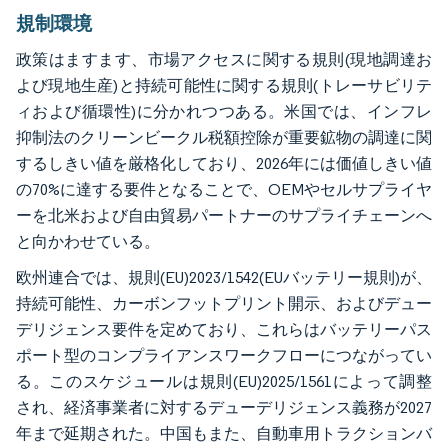
規制環境
政策はますます、市場アクセスに関する規則(現地調達お
よび現地生産)と持続可能性に関する規則(トレーサビリテ
ィおよび循環性)に分かれつつある。米国では、インフレ
抑制法のクリーンビークル税額控除が重要鉱物の調達に関
するしきい値を厳格化しており、2026年には価値しきい値
の70%に達する要件となることで、OEMやセルサプライヤ
ーを北米および自由貿易パートナーのサプライチェーンへ
と向かわせている。
欧州連合では、規則(EU)2023/1542(EUバッテリー規則)が、
持続可能性、カーボンフットプリント開示、およびデュー
デリジェンス要件を定めており、これらはバッテリーパス
ポート型のコンプライアンスワークフローにつながってい
る。このスケジュールは規則(EU)2025/1561によって調整
され、経済事業者に対するデューデリジェンス義務が2027
年まで延期された。中国もまた、自動車用トラクションバ