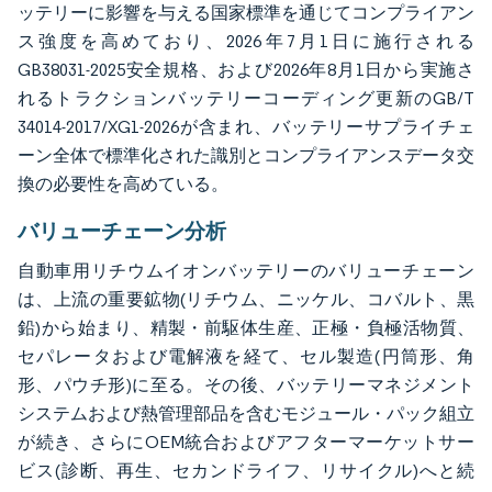
ッテリーに影響を与える国家標準を通じてコンプライアン
ス強度を高めており、2026年7月1日に施行される
GB38031-2025安全規格、および2026年8月1日から実施さ
れるトラクションバッテリーコーディング更新のGB/T
34014-2017/XG1-2026が含まれ、バッテリーサプライチェ
ーン全体で標準化された識別とコンプライアンスデータ交
換の必要性を高めている。
バリューチェーン分析
自動車用リチウムイオンバッテリーのバリューチェーン
は、上流の重要鉱物(リチウム、ニッケル、コバルト、黒
鉛)から始まり、精製・前駆体生産、正極・負極活物質、
セパレータおよび電解液を経て、セル製造(円筒形、角
形、パウチ形)に至る。その後、バッテリーマネジメント
システムおよび熱管理部品を含むモジュール・パック組立
が続き、さらにOEM統合およびアフターマーケットサー
ビス(診断、再生、セカンドライフ、リサイクル)へと続