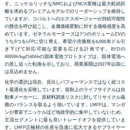
す。ニッケルリッチなNMCおよびNCA変種は最大航続距
離を求めるプレミアムモデルでのリーダーシップを維持し
ていますが、コバルトへのエクスポージャーが持続可能性
の懸念を呼び起こし、金属価格変動に対する価格感度を高
めています。ゼネラルモーターズは7つのボリュームEVの
うち5つをLFPに切り替え、希望小売価格を6,000米ドル引
き下げて対応可能な需要を広げる計画です。BYDの
400Wh/kgの60Ahの固体電池プロトタイプは、固体電池へ
の差し迫った転換を示しており、商業展開は2027年以前に
は見込めません。
化学の選択は現在、見出しパフォーマンスではなく総コス
ト最適化を反映しています。規制上のライフサイクルは自
動車メーカーに、原材料調達リスクに対してリサイクル義
務のバランスを取るよう強いています。LMFPは、マンガ
ンが豊富でニッケルほど地政学的に集中していないため、
主流セグメントに最も良いトレードオフを提供していま
す。LMFP正極材の生産を迅速に拡大できるサプライヤー