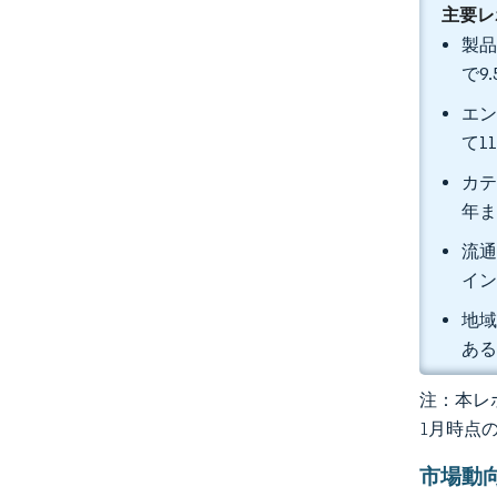
主要レ
製品
で9
エン
て1
カテ
年ま
流通
イン
地域
あ
注：本レポ
1月時点
市場動