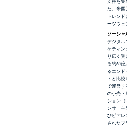
支持を集
た。米国
トレンド
ーツウェ
ソーシャ
デジタル
ケティン
り広く受
る約60
るエンド
トと比較
で運営す
の小売・
ション（
ンサー主
びピアレ
されたブ