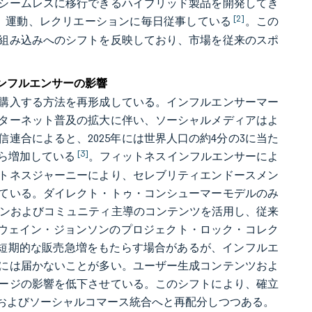
シームレスに移行できるハイブリッド製品を開発してき
[2]
ーツ、運動、レクリエーションに毎日従事している
。この
組み込みへのシフトを反映しており、市場を従来のスポ
ンフルエンサーの影響
購入する方法を再形成している。インフルエンサーマー
ターネット普及の拡大に伴い、ソーシャルメディアはよ
連合によると、2025年には世界人口の約4分の3に当た
[3]
から増加している
。フィットネスインフルエンサーによ
トネスジャーニーにより、セレブリティエンドースメン
ている。ダイレクト・トゥ・コンシューマーモデルのみ
ションおよびコミュニティ主導のコンテンツを活用し、従来
。ドウェイン・ジョンソンのプロジェクト・ロック・コレク
インは短期的な販売急増をもたらす場合があるが、インフルエ
には届かないことが多い。ユーザー生成コンテンツおよ
ージの影響を低下させている。このシフトにより、確立
およびソーシャルコマース統合へと再配分しつつある。