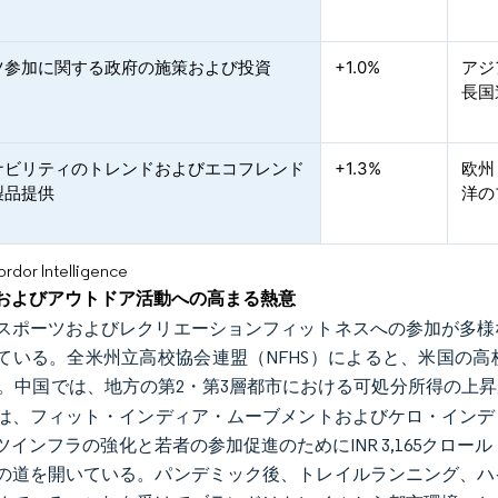
ツ参加に関する政府の施策および投資
+1.0%
アジ
長国
ナビリティのトレンドおよびエコフレンド
+1.3%
欧州
製品提供
洋の
or Intelligence
およびアウトドア活動への高まる熱意
スポーツおよびレクリエーションフィットネスへの参加が多様
ている。全米州立高校協会連盟（NFHS）によると、米国の高校
。中国では、地方の第2・第3層都市における可処分所得の上
は、フィット・インディア・ムーブメントおよびケロ・インディア
インフラの強化と若者の参加促進のためにINR 3,165クロール
の道を開いている。パンデミック後、トレイルランニング、ハ