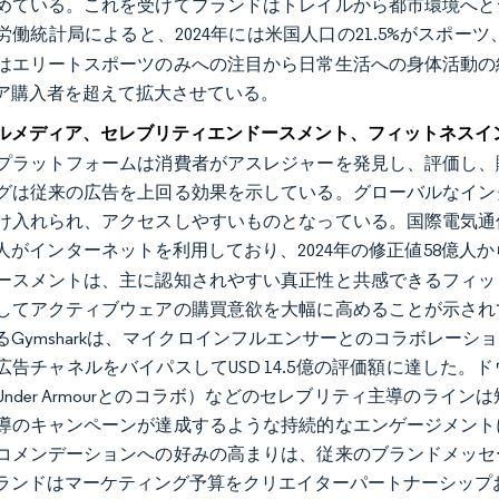
めている。これを受けてブランドはトレイルから都市環境へと
労働統計局によると、2024年には米国人口の21.5%がスポ
はエリートスポーツのみへの注目から日常生活への身体活動の
ア購入者を超えて拡大させている。
ルメディア、セレブリティエンドースメント、フィットネスイ
プラットフォームは消費者がアスレジャーを発見し、評価し、
グは従来の広告を上回る効果を示している。グローバルなイン
け入れられ、アクセスしやすいものとなっている。国際電気通信
億人がインターネットを利用しており、2024年の修正値58億人
ースメントは、主に認知されやすい真正性と共感できるフィッ
してアクティブウェアの購買意欲を大幅に高めることが示され
るGymsharkは、マイクロインフルエンサーとのコラボレー
広告チャネルをバイパスしてUSD 14.5億の評価額に達した
Under Armourとのコラボ）などのセレブリティ主導のラ
導のキャンペーンが達成するような持続的なエンゲージメント
コメンデーションへの好みの高まりは、従来のブランドメッセ
ランドはマーケティング予算をクリエイターパートナーシップ