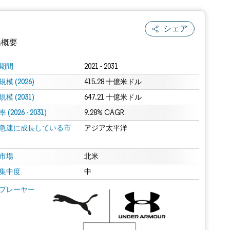
シェア
場概要
期間
2021 - 2031
模 (2026)
415.28 十億米ドル
模 (2031)
647.21 十億米ドル
(2026 - 2031)
9.28% CAGR
急速に成長している市
アジア太平洋
.0の表示が必要です。
市場
北米
集中度
中
 Mordor Intelligence。再利用にはCC BY 4.0の表示が必要です。
プレーヤー