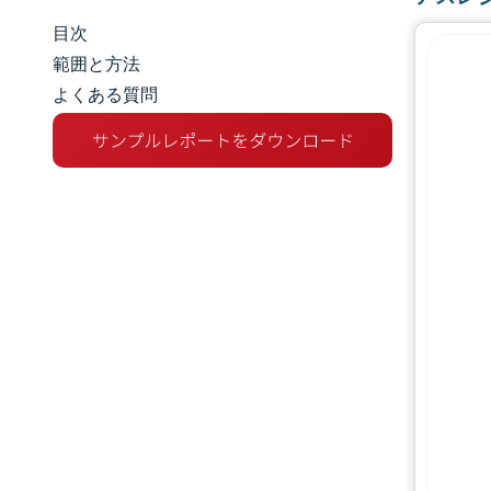
目次
市場規模とシェア
範囲と方法
よくある質問
市場分析
トレンドとインサイト
セグメント分析
地理分析
規制環境
競争環境
主要プレーヤー
機会と展望