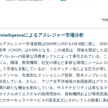
*免
r Intelligenceによるアスレジャー市場分析
アスレジャー市場規模は2026年にUSD 4,152.8億に達し、203
長率（CAGR）は9.28%となる。この成長は、用途を限定し
アパレルへの顕著な消費者シフトによって牽引されている。こ
ジム、職場、教育機関、社交の場など多様な環境にシームレス
して市場を支配しているが、コモディティ化による圧力が増し
ッドソール、先進的なクッショニング技術、防水メンブレンな
当化している。さらに、アジア太平洋地域の各国政府はグラス
費の新たな機会を創出している。サステナビリティは単なるマ
サイクルポリエステルの採用増加や、規制機関および環境意識
どのサーキュラーサービスの普及拡大にそのシフトが顕著に表