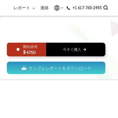
レポート
連絡
+1 617-765-2493
4750