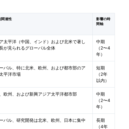
的関連性
影響の時
間軸
ア太平洋（中国、インド）および北米で著し
中期
長が見られるグローバル全体
（2〜4
年）
ーバル、特に北米、欧州、および都市部のア
短期
太平洋市場
（2年
以内）
、欧州、および新興アジア太平洋都市部
中期
（2〜4
年）
ーバル、研究開発は北米、欧州、日本に集中
長期
（4年