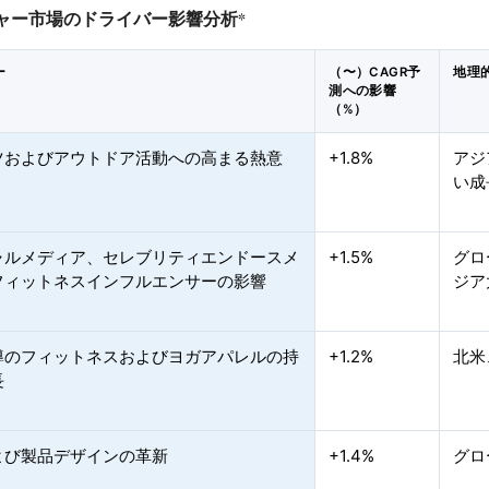
ャー市場のドライバー影響分析
*
ー
（〜）CAGR予
地理
測への影響
（%）
ツおよびアウトドア活動への高まる熱意
+1.8%
アジ
い成
ャルメディア、セレブリティエンドースメ
+1.5%
グロ
フィットネスインフルエンサーの影響
ジア
導のフィットネスおよびヨガアパレルの持
+1.2%
北米
長
よび製品デザインの革新
+1.4%
グロ