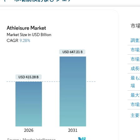
市
調査
市場規
市場規
成長率 
最も
場
画像 © Mordor Intelligence。再利用にはCC BY 4
最大
市場
画像 ©
主要