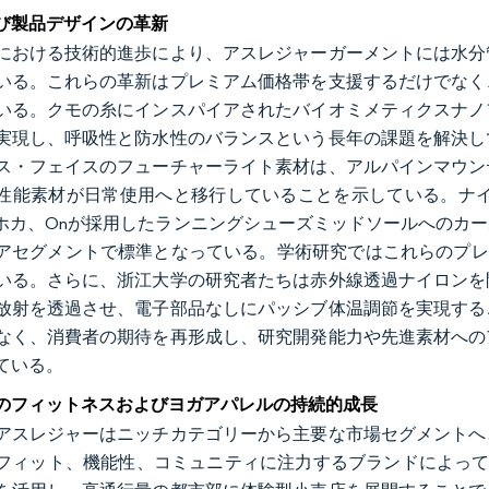
び製品デザインの革新
における技術的進歩により、アスレジャーガーメントには水分
いる。これらの革新はプレミアム価格帯を支援するだけでなく
いる。クモの糸にインスパイアされたバイオミメティクスナノ
実現し、呼吸性と防水性のバランスという長年の課題を解決し
ス・フェイスのフューチャーライト素材は、アルパインマウン
性能素材が日常使用へと移行していることを示している。ナイキ
as、ホカ、Onが採用したランニングシューズミッドソールへの
アセグメントで標準となっている。学術研究ではこれらのプレ
いる。さらに、浙江大学の研究者たちは赤外線透過ナイロンを
放射を透過させ、電子部品なしにパッシブ体温調節を実現する
なく、消費者の期待を再形成し、研究開発能力や先進素材への
ている。
のフィットネスおよびヨガアパレルの持続的成長
アスレジャーはニッチカテゴリーから主要な市場セグメントへ
フィット、機能性、コミュニティに注力するブランドによって牽引