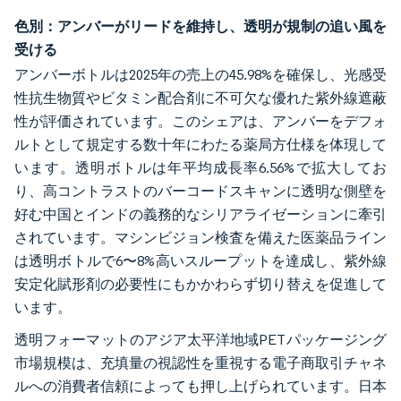
色別：アンバーがリードを維持し、透明が規制の追い風を
受ける
アンバーボトルは2025年の売上の45.98%を確保し、光感受
性抗生物質やビタミン配合剤に不可欠な優れた紫外線遮蔽
性が評価されています。このシェアは、アンバーをデフォ
ルトとして規定する数十年にわたる薬局方仕様を体現して
います。透明ボトルは年平均成長率6.56%で拡大してお
り、高コントラストのバーコードスキャンに透明な側壁を
好む中国とインドの義務的なシリアライゼーションに牽引
されています。マシンビジョン検査を備えた医薬品ライン
は透明ボトルで6〜8%高いスループットを達成し、紫外線
安定化賦形剤の必要性にもかかわらず切り替えを促進して
います。
透明フォーマットのアジア太平洋地域PETパッケージング
市場規模は、充填量の視認性を重視する電子商取引チャネ
ルへの消費者信頼によっても押し上げられています。日本