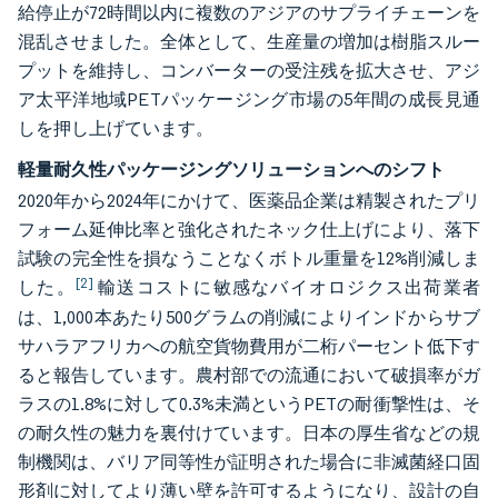
給停止が72時間以内に複数のアジアのサプライチェーンを
混乱させました。全体として、生産量の増加は樹脂スルー
プットを維持し、コンバーターの受注残を拡大させ、アジ
ア太平洋地域PETパッケージング市場の5年間の成長見通
しを押し上げています。
軽量耐久性パッケージングソリューションへのシフト
2020年から2024年にかけて、医薬品企業は精製されたプリ
フォーム延伸比率と強化されたネック仕上げにより、落下
試験の完全性を損なうことなくボトル重量を12%削減しま
[2]
した。
輸送コストに敏感なバイオロジクス出荷業者
は、1,000本あたり500グラムの削減によりインドからサブ
サハラアフリカへの航空貨物費用が二桁パーセント低下す
ると報告しています。農村部での流通において破損率がガ
ラスの1.8%に対して0.3%未満というPETの耐衝撃性は、そ
の耐久性の魅力を裏付けています。日本の厚生省などの規
制機関は、バリア同等性が証明された場合に非滅菌経口固
形剤に対してより薄い壁を許可するようになり、設計の自