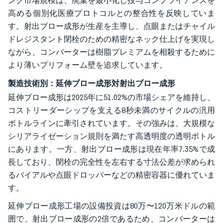
ング市場規模は、廃棄を最小化し投与コンプライアンスを
高める個別化医療プロトコルとの整合性を反映していま
す。射出ブロー成形が生産を主導し、点眼またはチャイル
ドレジスタント閉栓のための精密なネック仕上げを実現し
ながら、コンバーターは樹脂プレミアムを相殺するために
より薄いプリフォーム壁を追求しています。
製造技術別：延伸ブロー成形対射出ブロー成形
延伸ブロー成形は2025年に51.02%の市場シェアを維持し、
コストリーダーシップを支える8秒未満のサイクルの汎用
ボトルラインに牽引されています。その強みは、大規模な
シリアライゼーション規則を満たす高透明度の透明ボトル
にあります。一方、射出ブロー成形は現在年率7.35%で成
長しており、閉栓の完全性を左右する寸法公差が求められ
るバイアルや点眼ドロッパーなどの精密容器に優れていま
す。
延伸ブロー成形工場の設備投資は80万〜120万米ドルの範
囲で、射出ブロー成形の2倍であるため、コンバーターは