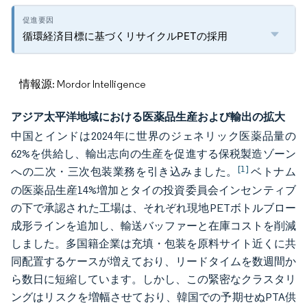
循環経済目標に基づくリサイクルPETの採用
情報源: Mordor Intelligence
アジア太平洋地域における医薬品生産および輸出の拡大
中国とインドは2024年に世界のジェネリック医薬品量の
62%を供給し、輸出志向の生産を促進する保税製造ゾーン
[1]
への二次・三次包装業務を引き込みました。
ベトナム
の医薬品生産14%増加とタイの投資委員会インセンティブ
の下で承認された工場は、それぞれ現地PETボトルブロー
成形ラインを追加し、輸送バッファーと在庫コストを削減
しました。多国籍企業は充填・包装を原料サイト近くに共
同配置するケースが増えており、リードタイムを数週間か
ら数日に短縮しています。しかし、この緊密なクラスタリ
ングはリスクを増幅させており、韓国での予期せぬPTA供