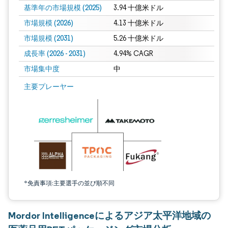
基準年の市場規模 (2025)
3.94 十億米ドル
市場規模 (2026)
4.13 十億米ドル
市場規模 (2031)
5.26 十億米ドル
成長率 (2026 - 2031)
4.94% CAGR
市場集中度
中
画像 © Mordor Intelligence。再利用にはCC BY 4.0の表示が必要です。
主要プレーヤー
*免責事項:主要選手の並び順不同
Mordor Intelligenceによるアジア太平洋地域の