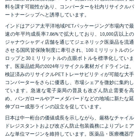
料を課す可能性があり、コンバーターを社内リサイクルパ
ートナーシップへと誘導しています。
インドはアジア太平洋地域PETパッケージング市場内で最
速の年平均成長率7.86%で拡大しており、10,000店以上の
ジャナウシャディ店舗を通じてジェネリック医薬品を流通
させる国民皆保険制度に牽引され、100ミリリットルのシ
ロップと30ミリリットルの点眼ボトルを標準化していま
す。医薬品総局の2024年リサイクル素材ガイドラインは、
検証済みのリサイクルPETトレーサビリティが可能な大手
コンバーターをさらに優遇し、市場シェアを微妙に集約し
ています。急速な電子薬局の普及も改ざん防止需要を高
め、バンガロールやアーメダバードなどの地域に新たな延
伸ブロー成形ラインの設立を促しています。
日本は中一桁台の価値成長を示しながら、厳格なチャイル
ドレジスタントおよび改ざん防止包装義務によりプレミア
ムな単位マージンを維持しています。医薬品・医療機器庁