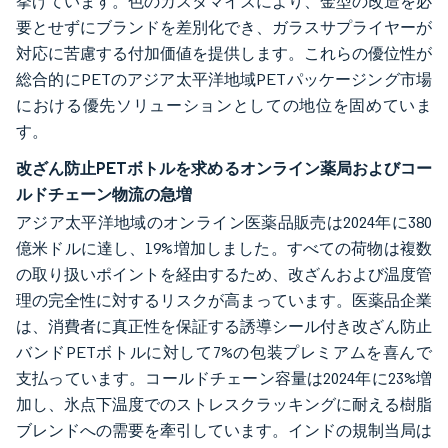
挙げています。色のカスタマイズにより、金型の改造を必
要とせずにブランドを差別化でき、ガラスサプライヤーが
対応に苦慮する付加価値を提供します。これらの優位性が
総合的にPETのアジア太平洋地域PETパッケージング市場
における優先ソリューションとしての地位を固めていま
す。
改ざん防止PETボトルを求めるオンライン薬局およびコー
ルドチェーン物流の急増
アジア太平洋地域のオンライン医薬品販売は2024年に380
億米ドルに達し、19%増加しました。すべての荷物は複数
の取り扱いポイントを経由するため、改ざんおよび温度管
理の完全性に対するリスクが高まっています。医薬品企業
は、消費者に真正性を保証する誘導シール付き改ざん防止
バンドPETボトルに対して7%の包装プレミアムを喜んで
支払っています。コールドチェーン容量は2024年に23%増
加し、氷点下温度でのストレスクラッキングに耐える樹脂
ブレンドへの需要を牽引しています。インドの規制当局は