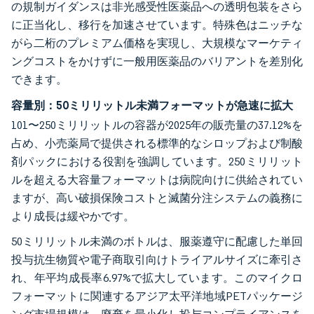
の規制ガイダンスは非光感受性医薬品への透明包装をさら
に正当化し、移行を加速させています。特殊色はニッチな
がら二桁のプレミアム価格を実現し、大規模なマーケティ
ングコストをかけずに一般用医薬品のバリアントを差別化
できます。
容量別：50ミリリットル未満フォーマットが急速に拡大
101〜250ミリリットルの容器が2025年の販売量の37.12%を
占め、小売薬局で提供される標準的なシロップおよび制酸
剤パックにおける役割を強調しています。250ミリリット
ルを超える大容量フォーマットは病院向けに供給されてい
ますが、高い破損保険コストと滅菌分注システムの義務に
より成長は緩やかです。
50ミリリットル未満のボトルは、服薬遵守に配慮した単回
投与抗生物質や電子商取引向けトライアルサイズに牽引さ
れ、年平均成長率6.97%で拡大しています。このマイクロ
フォーマットに関連するアジア太平洋地域PETパッケージ