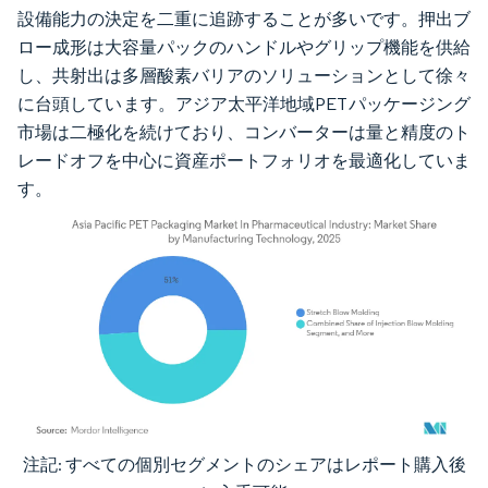
設備能力の決定を二重に追跡することが多いです。押出ブ
ロー成形は大容量パックのハンドルやグリップ機能を供給
し、共射出は多層酸素バリアのソリューションとして徐々
に台頭しています。アジア太平洋地域PETパッケージング
市場は二極化を続けており、コンバーターは量と精度のト
レードオフを中心に資産ポートフォリオを最適化していま
す。
注記: すべての個別セグメントのシェアはレポート購入後
画像 © Mordor Intelligence。再利用にはCC BY 4.0の表示が必要です。