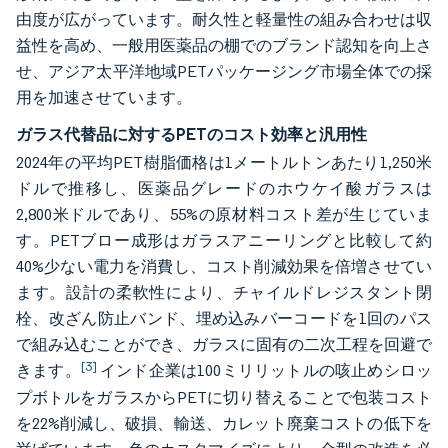
由度が広がっています。耐久性と軽量性の組み合わせは収
益性を高め、一般用医薬品の棚でのブランド認知を向上さ
せ、アジア太平洋地域PETパッケージング市場全体での採
用を加速させています。
ガラス代替品に対するPETのコスト効率と汎用性
2024年の平均PET樹脂価格は1メートルトンあたり1,250米
ドルで推移し、医薬品グレードのホウケイ酸ガラスは
2,800米ドルであり、55%の原材料コスト差が生じていま
す。PETブロー成形はガラスアニーリングと比較して約
40%少ない電力を消費し、コスト削減効果を倍増させてい
ます。設計の柔軟性により、チャイルドレジスタント閉
栓、改ざん防止バンド、埋め込みバーコードを1回のパス
で組み込むことができ、ガラスに固有の二次工程を回避で
[3]
きます。
インド企業は100ミリリットルの咳止めシロッ
プボトルをガラスからPETに切り替えることで包装コスト
を22%削減し、破損、輸送、カレット廃棄コストの低下を