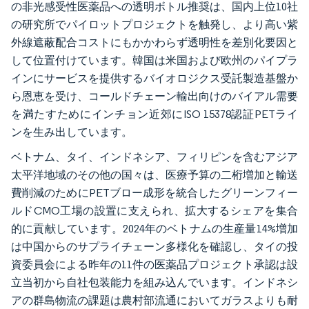
の非光感受性医薬品への透明ボトル推奨は、国内上位10社
の研究所でパイロットプロジェクトを触発し、より高い紫
外線遮蔽配合コストにもかかわらず透明性を差別化要因と
して位置付けています。韓国は米国および欧州のパイプラ
インにサービスを提供するバイオロジクス受託製造基盤か
ら恩恵を受け、コールドチェーン輸出向けのバイアル需要
を満たすためにインチョン近郊にISO 15378認証PETライ
ンを生み出しています。
ベトナム、タイ、インドネシア、フィリピンを含むアジア
太平洋地域のその他の国々は、医療予算の二桁増加と輸送
費削減のためにPETブロー成形を統合したグリーンフィー
ルドCMO工場の設置に支えられ、拡大するシェアを集合
的に貢献しています。2024年のベトナムの生産量14%増加
は中国からのサプライチェーン多様化を確認し、タイの投
資委員会による昨年の11件の医薬品プロジェクト承認は設
立当初から自社包装能力を組み込んでいます。インドネシ
アの群島物流の課題は農村部流通においてガラスよりも耐