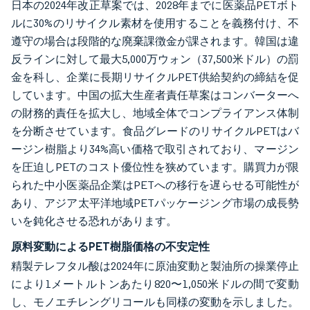
日本の2024年改正草案では、2028年までに医薬品PETボト
ルに30%のリサイクル素材を使用することを義務付け、不
遵守の場合は段階的な廃棄課徴金が課されます。韓国は違
反ラインに対して最大5,000万ウォン（37,500米ドル）の罰
金を科し、企業に長期リサイクルPET供給契約の締結を促
しています。中国の拡大生産者責任草案はコンバーターへ
の財務的責任を拡大し、地域全体でコンプライアンス体制
を分断させています。食品グレードのリサイクルPETはバ
ージン樹脂より34%高い価格で取引されており、マージン
を圧迫しPETのコスト優位性を狭めています。購買力が限
られた中小医薬品企業はPETへの移行を遅らせる可能性が
あり、アジア太平洋地域PETパッケージング市場の成長勢
いを鈍化させる恐れがあります。
原料変動によるPET樹脂価格の不安定性
精製テレフタル酸は2024年に原油変動と製油所の操業停止
により1メートルトンあたり820〜1,050米ドルの間で変動
し、モノエチレングリコールも同様の変動を示しました。