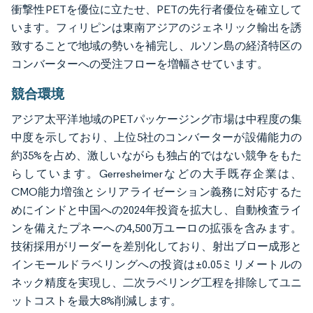
衝撃性PETを優位に立たせ、PETの先行者優位を確立して
います。フィリピンは東南アジアのジェネリック輸出を誘
致することで地域の勢いを補完し、ルソン島の経済特区の
コンバーターへの受注フローを増幅させています。
競合環境
アジア太平洋地域のPETパッケージング市場は中程度の集
中度を示しており、上位5社のコンバーターが設備能力の
約35%を占め、激しいながらも独占的ではない競争をもた
らしています。Gerresheimerなどの大手既存企業は、
CMO能力増強とシリアライゼーション義務に対応するた
めにインドと中国への2024年投資を拡大し、自動検査ライ
ンを備えたプネーへの4,500万ユーロの拡張を含みます。
技術採用がリーダーを差別化しており、射出ブロー成形と
インモールドラベリングへの投資は±0.05ミリメートルの
ネック精度を実現し、二次ラベリング工程を排除してユニ
ットコストを最大8%削減します。