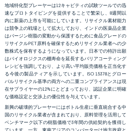
地域特化型プレーヤーは12キャビティの試験ツールでの迅
速なプロトタイピングを提供することで繁栄し、8週間以
内に新薬の上市を可能にしています。リサイクル素材能力
は競争上の戦場として拡大しており、インドの医薬品企業
はバージン樹脂の変動から保護するために食品グレードの
リサイクルPET原料を確保するためリサイクル業者への少
数株式を保有するようになっています。日本での特許出願
はバイオロジクスの棚寿命を延長するバリアコーティング
レシピを強調しており、より高い平均販売価格を正当化す
る今後の製品ティアを示しています。ISO 15378とグロー
バルリサイクル基準の両方への二重コンプライアンスは現
在サプライヤーの12%にとどまっており、認証企業に明確
な価格設定と交渉上の優位性を与えています。
新興の破壊的プレーヤーにはボトル生産に垂直統合する中
国のリサイクル業者が含まれており、原料管理を活用して
ベンチマーク以下の樹脂価格で3年間の供給契約を獲得し
ています。一方、東南アジアのコンバーターは地方政府と