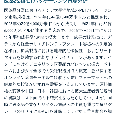
医薬品用PETパッケージング市場分析
医薬品分野におけるアジア太平洋地域のPETパッケージン
グ市場規模は、2026年に43億1,300万米ドルと推定され、
2025年の39億4,000万米ドルから成長し、2031年には52億
6,000万米ドルに達する見込みで、2026年〜2031年にかけ
て年平均成長率4.94%で拡大します。成長の背景には、ガ
ラスから軽量ポリエチレンテレフタレート容器への決定的
な移行、原薬製造における地域的な優位性、およびリード
タイムを短縮する強靭なサプライチェーンがあります。イ
ンドにおけるジェネリック医薬品カバレッジの拡大、ベト
ナムおよびタイ全域での受託製造拠点の拡充、急成長する
オンライン薬局チャネル向け改ざん防止フォーマットへの
継続的な投資がいずれも需要を下支えしています。原料価
格の変動や中国・日本・韓国における拡大生産者責任規制
の審議はコスト面での不確実性をもたらしていますが、同
時に医薬品企業がリサイクル施設への出資を通じて食品グ
レードのリサイクルPETを確保しようとする垂直統合を加