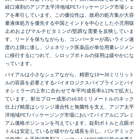
経口液剤のアジア太平洋地域PETパッケージング市場シェ
アを牽引しています。この優位性は、政府の処方集が大容
量液体処方を優先する中国とインドを中心とした小児用咳
止めおよびマルチビタミンの堅調な需要を反映していま
す。リードを保ちながらも、コンバーターが高いライン速
度の上限に達し、ジェネリック医薬品が単位用量レジメン
に移行するにつれて、シロップボトルの採用は緩やかにな
っています。
バイアルは小さなシェアながら、精密な10〜30ミリリット
ルの容器を必要とするバイオロジクスパイプラインとバイ
オシミラーの上市に合わせて年平均成長率6.12%で拡大し
ています。射出ブロー成形の±0.05ミリメートルのネック
仕上げ精度はシリンジ適合性と無菌性を支え、アジア太平
洋地域PETパッケージング市場においてバイアルにプレミ
アム価格ポジションを与えています。錠剤ボトルと点眼ボ
トルは安定しているが緩やかな成長を示し、パンデミック