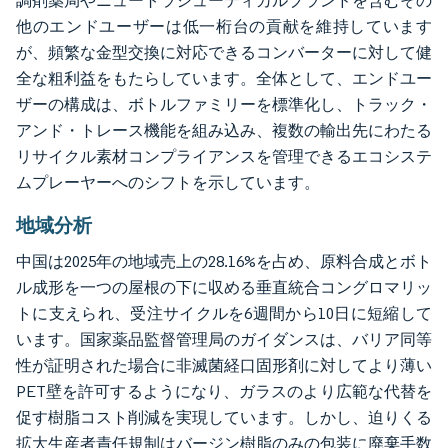
調剤薬局やニュートラシューティカルブランドを含むその
他のエンドユーザーは低一桁台の貢献を維持しています
が、頻繁な金型交換に対応できるコンバーターに対して健
全な粗利益をもたらしています。全体として、エンドユー
ザーの構成は、ボトルファミリーを標準化し、トラック・
アンド・トレース機能を組み込み、複数の輸出先にわたる
リサイクル素材コンプライアンスを管理できるエコシステ
ムプレーヤーへのシフトを示しています。
地域分析
中国は2025年の地域売上の28.16%を占め、原料合成とボト
ル成形を一つの屋根の下に収める垂直統合コングロマリッ
トに支えられ、受注サイクルを6週間から10日に短縮して
います。国家薬品監督管理局のガイダンスは、バリア同等
性が証明された場合に非滅菌経口固形剤に対してより薄い
PET壁を許可するようになり、ガラスのより広範な代替を
促す樹脂コスト削減を実現しています。しかし、迫りくる
拡大生産者責任規制はバージン樹脂のみの包装に廃棄手数