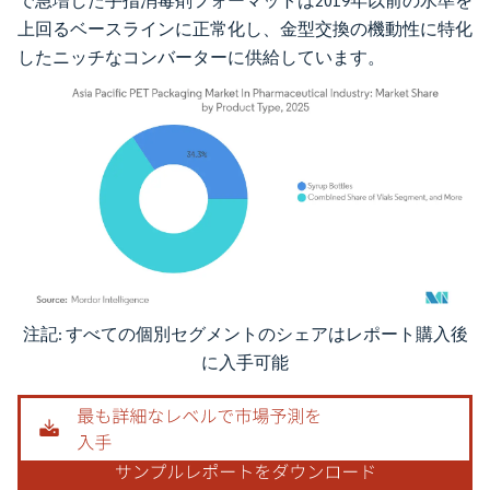
で急増した手指消毒剤フォーマットは2019年以前の水準を
上回るベースラインに正常化し、金型交換の機動性に特化
したニッチなコンバーターに供給しています。
注記: すべての個別セグメントのシェアはレポート購入後
画像 © Mordor Intelligence。再利用にはCC BY 4.0の表示が必要です。
に入手可能