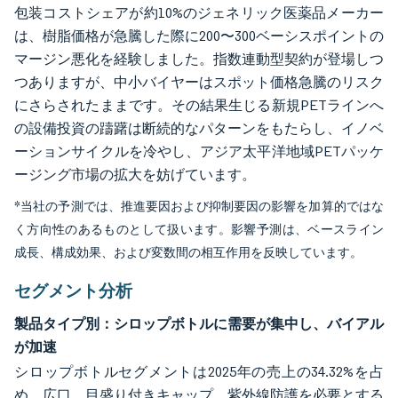
包装コストシェアが約10%のジェネリック医薬品メーカー
は、樹脂価格が急騰した際に200〜300ベーシスポイントの
マージン悪化を経験しました。指数連動型契約が登場しつ
つありますが、中小バイヤーはスポット価格急騰のリスク
にさらされたままです。その結果生じる新規PETラインへ
の設備投資の躊躇は断続的なパターンをもたらし、イノベ
ーションサイクルを冷やし、アジア太平洋地域PETパッケ
ージング市場の拡大を妨げています。
*当社の予測では、推進要因および抑制要因の影響を加算的ではな
く方向性のあるものとして扱います。影響予測は、ベースライン
成長、構成効果、および変数間の相互作用を反映しています。
セグメント分析
製品タイプ別：シロップボトルに需要が集中し、バイアル
が加速
シロップボトルセグメントは2025年の売上の34.32%を占
め、広口、目盛り付きキャップ、紫外線防護を必要とする