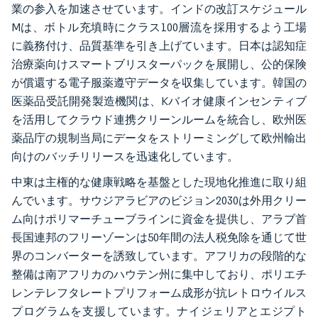
業の参入を加速させています。インドの改訂スケジュール
Mは、ボトル充填時にクラス100層流を採用するよう工場
に義務付け、品質基準を引き上げています。日本は認知症
治療薬向けスマートブリスターパックを展開し、公的保険
が償還する電子服薬遵守データを収集しています。韓国の
医薬品受託開発製造機関は、Kバイオ健康インセンティブ
を活用してクラウド連携クリーンルームを統合し、欧州医
薬品庁の規制当局にデータをストリーミングして欧州輸出
向けのバッチリリースを迅速化しています。
中東は主権的な健康戦略を基盤とした現地化推進に取り組
んでいます。サウジアラビアのビジョン2030は外用クリー
ム向けポリマーチューブラインに資金を提供し、アラブ首
長国連邦のフリーゾーンは50年間の法人税免除を通じて世
界のコンバーターを誘致しています。アフリカの段階的な
整備は南アフリカのハウテン州に集中しており、ポリエチ
レンテレフタレートプリフォーム成形が抗レトロウイルス
プログラムを支援しています。ナイジェリアとエジプト