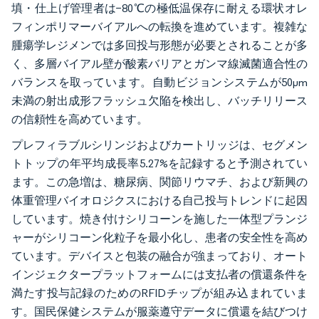
填・仕上げ管理者は−80℃の極低温保存に耐える環状オレ
フィンポリマーバイアルへの転換を進めています。複雑な
腫瘍学レジメンでは多回投与形態が必要とされることが多
く、多層バイアル壁が酸素バリアとガンマ線滅菌適合性の
バランスを取っています。自動ビジョンシステムが50µm
未満の射出成形フラッシュ欠陥を検出し、バッチリリース
の信頼性を高めています。
プレフィラブルシリンジおよびカートリッジは、セグメン
トトップの年平均成長率5.27%を記録すると予測されてい
ます。この急増は、糖尿病、関節リウマチ、および新興の
体重管理バイオロジクスにおける自己投与トレンドに起因
しています。焼き付けシリコーンを施した一体型プランジ
ャーがシリコーン化粒子を最小化し、患者の安全性を高め
ています。デバイスと包装の融合が強まっており、オート
インジェクタープラットフォームには支払者の償還条件を
満たす投与記録のためのRFIDチップが組み込まれていま
す。国民保健システムが服薬遵守データに償還を結びつけ