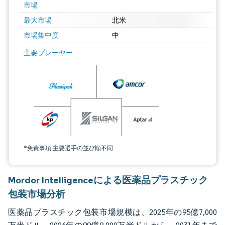
市場
最大市場
北米
市場集中度
中
画像 © Mordor Intelligence。再利用にはCC BY 4.0の表示が必要です。
主要プレーヤー
*免責事項:主要選手の並び順不同
Mordor Intelligenceによる医薬品プラスチック
包装市場分析
医薬品プラスチック包装市場規模は、2025年の95億7,000