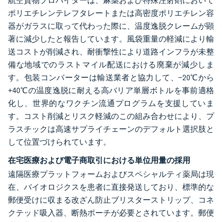
航空貨物プロバイダーは、麻薬および特殊注射剤において
ポリエチレンテレフタレートまたは高密度ポリエチレン容
器がガラスに取って代わった際に、温度逸脱クレームが顕
著に減少したと報告しています。風袋重量の軽減により輸
送コストが削減され、耐衝撃性により道路インフラが未整
備な地域でのラストマイル配送における廃棄が減少しま
す。包装コンバーターは輸送業者と協力して、−20℃から
+40℃の温度逸脱に耐える高バリア単層ボトルを事前適格
化し、世界的なワクチン流通プログラムを支援していま
す。コスト削減とリスク軽減のこの組み合わせにより、プ
ラスチックは高速サプライチェーンのデフォルト選択肢と
して位置づけられています。
在宅医療および電子商取引における単位用量の採用
遠隔医療プラットフォームおよびスペシャルティ薬局は現
在、バイオロジクスを患者に直接発送しており、標準的な
郵便受けに収まる改ざん防止ブリスターストリップ、コネ
クテッド吸入器、断熱ポーチが必要とされています。郵便