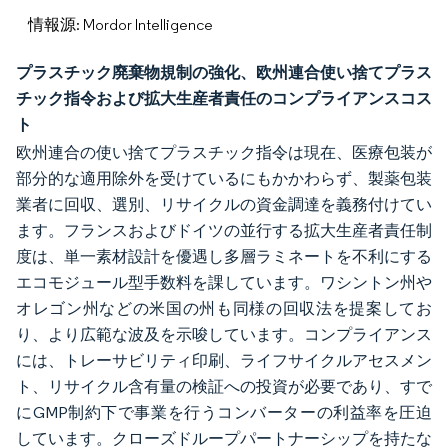
情報源: Mordor Intelligence
プラスチック廃棄物規制の強化、欧州連合使い捨てプラス
チック指令および拡大生産者責任のコンプライアンスコス
ト
欧州連合の使い捨てプラスチック指令は現在、医療包装が
部分的な適用除外を受けているにもかかわらず、製薬包装
業者に回収、選別、リサイクルの資金調達を義務付けてい
ます。フランスおよびドイツの並行する拡大生産者責任制
度は、単一素材設計を優遇し多層ラミネートを不利にする
エコモジュール型手数料を課しています。ワシントン州や
オレゴン州などの米国の州も同様の回収法を提案してお
り、より広範な波及を示唆しています。コンプライアンス
には、トレーサビリティ印刷、ライフサイクルアセスメン
ト、リサイクル含有量の検証への投資が必要であり、すで
にGMP制約下で事業を行うコンバーターの利益率を圧迫
しています。クローズドループパートナーシップを持たな