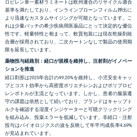
ロピレン単一素材ラミネートは欧州連合のリサイクル適合
基準を満たしており、インラインブローンフィルム押出に
より迅速なカスタムサイジングが可能となっています。こ
れは少量バッチの希少疾病用医薬品にとって決定的な優位
性です。軽量特性と相まって、軟質包装には現在乾燥剤統
合層が採用されており、二次カートンなしで製品の使用期
限を延長しています。
薬物投与経路別：経口が規模を維持し、注射剤がイノベー
ションを推進
経口剤形は2025年合計の49.20%を維持し、小児安全キャッ
プとコスト効率から高密度ポリエチレンおよびポリプロピ
レンボトルが主流となっています。しかし、患者の服薬遵
守の課題は依然として続いており、ブランドはキャップト
ルクを確認する湿度インジケーターと可聴クリックリング
を組み込み、投薬エラーを低減しています。非経口・注射
投与はバイオロジクスの波を反映して年平均成長率4.69%
が見込まれています。