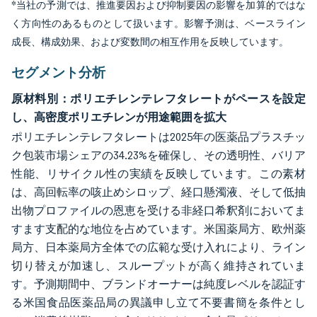
*当社の予測では、推進要因および抑制要因の影響を加算的ではな
く方向性のあるものとして扱います。影響予測は、ベースライン
成長、構成効果、および変数間の相互作用を反映しています。
セグメント分析
原材料別：ポリエチレンテレフタレートがペースを設定
し、高密度ポリエチレンが用途範囲を拡大
ポリエチレンテレフタレートは2025年の医薬品プラスチッ
ク包装市場シェアの34.23%を確保し、その透明性、バリア
性能、リサイクル性の実績を反映しています。この素材
は、高回転率の咳止めシロップ、経口懸濁液、そして低抽
出物プロファイルの恩恵を受ける非経口希釈剤においてま
すます支配的な地位を占めています。米国薬局方、欧州薬
局方、日本薬局方全体での広範な受け入れにより、ライン
切り替えが加速し、スループットが高く維持されていま
す。予測期間中、ブランドオーナーは純度レベルを認証す
る米国食品医薬品局の異議申し立て不要書簡を条件とし