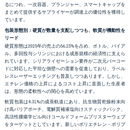
るにつれ、一次容器、プランジャー、スマートキャップを
まとめて提供するサプライヤーが調達上の優位性を獲得し
ています。
包装形態別：硬質が数量を支配しつつも、軟質が機動性を
リード
硬質形態は2025年の売上の56.23%を占め、ボトル、バイア
ル、多回投与シリンジにおける成形規模の経済性に支えら
れています。シリアライゼーション要件が二次元バーコー
ドに対応した平坦な側壁への需要を促進しており、ラベル
レスレーザーエッチングも普及しつつあります。しかし、
エチレン価格の上昇によるコスト上昇に直面した生産者
は、形態の柔軟性への関心を高めています。
軟質包装は4.31%の成長軌道にあり、抗生物質乾燥粉末向
け高バリアポーチ、電解質補液塩向けスティックパック、
高活性腫瘍学ピル向けコールドフォームブリスターウェブ
をターゲットとしています。新しいポリエチレン・ポリプ