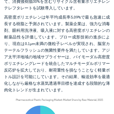
て、消費後樹脂30%を含むリサイクル含有量ポリエチレン
テレフタレートを試験導入しています。
高密度ポリエチレンは年平均成長率5.09%で最も急速に成
長する樹脂と予測されています。製薬企業は、強力な消毒
剤、眼科用洗浄液、吸入液に対する高密度ポリエチレンの
耐薬品性を評価しています。ブロー成形技術の進歩によ
り、現在は0.1µm未満の微粒子レベルが実現され、脳室カ
テーテルフラッシュの無菌性要件を満たしています。アジ
ア太平洋地域の地域サプライヤーは、バイモーダル高密度
ポリエチレングレードを統合したマルチモーダルポリマー
反応炉を拡大しており、耐荷重性を損なうことなく軽量ボ
トル設計を可能にしています。その結果、輸送効率を最適
化しながら厳格な水蒸気透過率目標を達成する段階的な薄
肉化トレンドが生まれています。