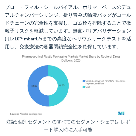
ブロー・フィル・シールバイアル、ポリマーベースのデュ
アルチャンバーシリンジ、折り畳み式輸液バッグがコール
ドチェーンの完全性を支援し、ゴム栓を排除することで微
粒子リスクを軽減しています。無菌バリアバリデーション
は1×10⁻⁶ mbar·L/sまでの高度なヘリウムリークテストを活
用し、免疫療法の容器閉鎖完全性を確保しています。
画像 © Mordor Intelligence。再利用にはCC BY 4.0の表示が必要です。