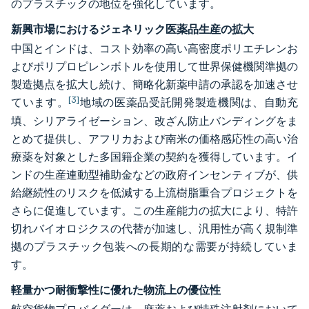
のプラスチックの地位を強化しています。
新興市場におけるジェネリック医薬品生産の拡大
中国とインドは、コスト効率の高い高密度ポリエチレンお
よびポリプロピレンボトルを使用して世界保健機関準拠の
製造拠点を拡大し続け、簡略化新薬申請の承認を加速させ
[3]
ています。
地域の医薬品受託開発製造機関は、自動充
填、シリアライゼーション、改ざん防止バンディングをま
とめて提供し、アフリカおよび南米の価格感応性の高い治
療薬を対象とした多国籍企業の契約を獲得しています。イ
ンドの生産連動型補助金などの政府インセンティブが、供
給継続性のリスクを低減する上流樹脂重合プロジェクトを
さらに促進しています。この生産能力の拡大により、特許
切れバイオロジクスの代替が加速し、汎用性が高く規制準
拠のプラスチック包装への長期的な需要が持続していま
す。
軽量かつ耐衝撃性に優れた物流上の優位性