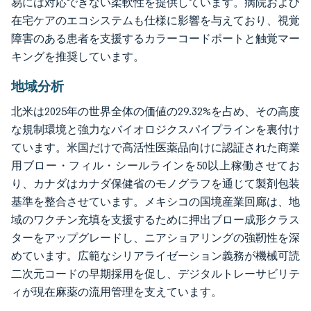
易には対応できない柔軟性を提供しています。病院および
在宅ケアのエコシステムも仕様に影響を与えており、視覚
障害のある患者を支援するカラーコードポートと触覚マー
キングを推奨しています。
地域分析
北米は2025年の世界全体の価値の29.32%を占め、その高度
な規制環境と強力なバイオロジクスパイプラインを裏付け
ています。米国だけで高活性医薬品向けに認証された商業
用ブロー・フィル・シールラインを50以上稼働させてお
り、カナダはカナダ保健省のモノグラフを通じて製剤包装
基準を整合させています。メキシコの国境産業回廊は、地
域のワクチン充填を支援するために押出ブロー成形クラス
ターをアップグレードし、ニアショアリングの強靭性を深
めています。広範なシリアライゼーション義務が機械可読
二次元コードの早期採用を促し、デジタルトレーサビリテ
ィが現在麻薬の流用管理を支えています。