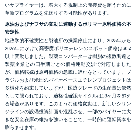
いサプライヤーは、増大する規制上の間接費を賄うために
革新プログラムを先送りする可能性があります。
原油およびナフサの変動に連動するポリマー原料価格の不
安定性
地政学的不確実性と製油所の操業停止により、2025年から
2026年にかけて高密度ポリエチレンのスポット価格は30%
以上変動しました。製薬コンバーターは樹脂の複数調達と
製薬企業との四半期ごとの価格連動交渉で対応しました
が、価格転嫁は原料価格の急騰に遅れをとっています。ブ
ラジルおよび米国のバイオベースエチレンプロジェクトは
多様化を約束していますが、医療グレードの生産量は依然
として限られており、適格性確認サイクルは18ヶ月を超え
る場合があります。このような価格変動は、新しいシリン
ジラインの設備投資計画を混乱させ、一部のバイヤーに大
きな安全在庫の維持を強いることで、一時的に運転資本を
膨らませます。