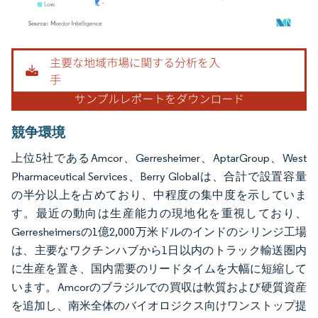
画像 © Mordor Intelligence。再利用にはCC BY 4.0の表示が必要です。
競争環境
上位5社であるAmcor、Gerresheimer、AptarGroup、West
Pharmaceutical Services、Berry Globalは、合計で設置容量
の半分以上を占めており、中程度の集中度を示していま
す。最近の動向は生産能力の現地化を重視しており、
Gerresheimersの1億2,000万米ドルのインドのシリンジ工場
は、主要なワクチンハブから1日以内のトラック輸送圏内
に生産を置き、国内需要のリードタイムを大幅に短縮して
います。Amcorのブラジルでの買収は軟質および硬質資産
を追加し、南米全体のバイオロジクス向けワンストップ提