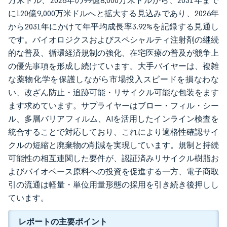
万米ドル、2026年の99億8,000万米ドルから、2031年まで
に120億9,000万米ドルへと拡大する見込みであり、2026年
から2031年にかけて年平均成長率3.92%を記録する見通し
です。バイオロジクスおよびスペシャルティ注射剤の継続
的な普及、循環経済規制の強化、在宅医療の普及が競争上
の優先事項を形成し続けています。大手バイヤーは、複雑
な薬物化学を保護しながら市場投入スピードを損なわな
い、改ざん防止・追跡可能・リサイクル可能な包装をます
ます求めています。サプライヤーはブロー・フィル・シー
ル、多層バリアフィルム、AIを活用したインライン検査を
統合することで対応しており、これにより適格性確認サイ
クルの短縮と廃棄物の削減を実現しています。規制と持続
可能性の相互連関した要件が、認証済みリサイクル樹脂お
よびバイオベース原料への投資を促進する一方、電子商取
引の流通は軽量・単位用量形態の採用を引き続き後押しし
ています。
レポートの主要ポイント