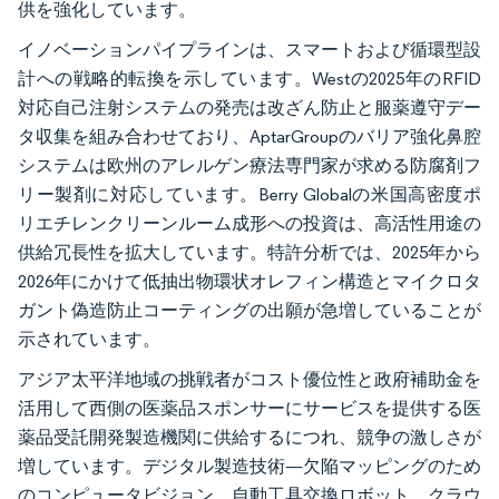
供を強化しています。
イノベーションパイプラインは、スマートおよび循環型設
計への戦略的転換を示しています。Westの2025年のRFID
対応自己注射システムの発売は改ざん防止と服薬遵守デー
タ収集を組み合わせており、AptarGroupのバリア強化鼻腔
システムは欧州のアレルゲン療法専門家が求める防腐剤フ
リー製剤に対応しています。Berry Globalの米国高密度ポ
リエチレンクリーンルーム成形への投資は、高活性用途の
供給冗長性を拡大しています。特許分析では、2025年から
2026年にかけて低抽出物環状オレフィン構造とマイクロタ
ガント偽造防止コーティングの出願が急増していることが
示されています。
アジア太平洋地域の挑戦者がコスト優位性と政府補助金を
活用して西側の医薬品スポンサーにサービスを提供する医
薬品受託開発製造機関に供給するにつれ、競争の激しさが
増しています。デジタル製造技術—欠陥マッピングのため
のコンピュータビジョン、自動工具交換ロボット、クラウ