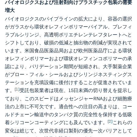
バイオロジクスおよび注射剤向けプラスチック包装の需要
増大
バイオロジクスのパイプラインの拡大により、容器の選択
がガラスから環状オレフィンポリマーバイアル、プレフィ
ラブルシリンジ、高透明ポリエチレンテレフタレートへと
シフトしており、破損の低減と抽出物の削減が実現されて
います。米国食品医薬品局および欧州医薬品庁による環状
オレフィンポリマーおよび環状オレフィンコポリマーの承
認により、バリデーション期間が短縮され、大手製薬企業
がブロー・フィル・シールおよびシリンジネスティングス
テーションを充填設備に後付けすることが促進されていま
[1]
す。
受託包装業者は現在、15日未満の切り替えを提示し
ており、このスピードはメッセンジャーRNAおよび細胞療
法の上市に不可欠です。適合性への注目の高まりは、コー
ルドチェーン輸送中のタンパク質の完全性を保持する低吸
[2]
着シリコーンコーティングにも及んでいます。
これらの
変化は総じて、次世代非経口製剤の優先一次バリアとして