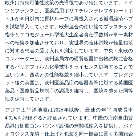
欧州は持続可能性政策の先導役であり続けています。ドイ
ツとフランスは、医薬品用ポリエチレンテレフタレートボ
トルが30日以内に原料ループに再投入される循環経済ハブ
を試験導入しています。欧州連合の使い捨てプラスチック
指令とエコモジュール型拡大生産者責任手数料が単一素材
への転換を加速させており、実世界の臨床試験が軽量包装
に対する患者の受け入れを測定しています。中央・東欧の
コンバーターは、欧州薬局方の硬質容器抽出物試験に合格
するバリアフィルム化学技術をライセンス供与することで
追いつき、西欧との性能格差を縮小しています。ブレグジ
ット後の英国は、欧州医薬品庁の容器基準に対する英国医
薬品・医療製品規制庁の認識を維持し、国境を越えた同等
性を保持しています。
アジア太平洋地域は2026年以降、最速の年平均成長率
4.91%を記録すると評価されています。中国の海南自由貿
易港は樹脂コンパウンド設備の無関税輸入を提供し、バイ
オロジクス充填・仕上げと包装を同一拠点に置く多国籍企