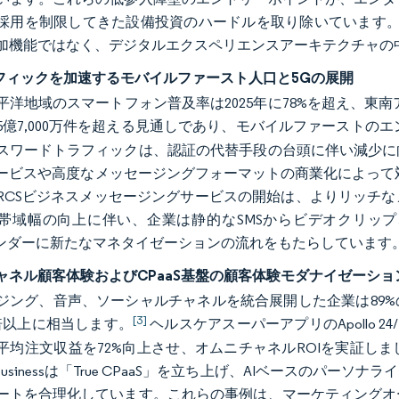
採用を制限してきた設備投資のハードルを取り除いています。
加機能ではなく、デジタルエクスペリエンスアーキテクチャの
ラフィックを加速するモバイルファースト人口と5Gの展開
平洋地域のスマートフォン普及率は2025年に78%を超え、東南
5億7,000万件を超える見通しであり、モバイルファーストの
スワードトラフィックは、認証の代替手段の台頭に伴い減少に
ビスや高度なメッセージングフォーマットの商業化によって対抗してい
RCSビジネスメッセージングサービスの開始は、よりリッチ
帯域幅の向上に伴い、企業は静的なSMSからビデオクリッ
Sベンダーに新たなマネタイゼーションの流れをもたらしています
ャネル顧客体験およびCPaaS基盤の顧客体験モダナイゼーショ
ジング、音声、ソーシャルチャネルを統合展開した企業は89
[3]
倍以上に相当します。
ヘルスケアスーパーアプリのApollo 24/
平均注文収益を72%向上させ、オムニチャネルROIを実証し
eBusinessは「True CPaaS」を立ち上げ、AIベースの
ートを合理化しています。これらの事例は、マーケティングオ