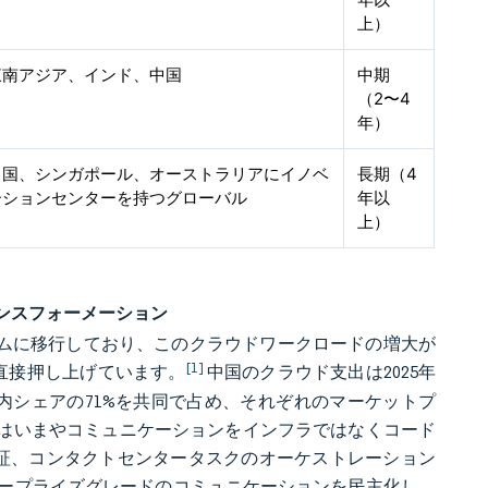
上）
東南アジア、インド、中国
中期
（2〜4
年）
中国、シンガポール、オーストラリアにイノベ
長期（4
ーションセンターを持つグローバル
年以
上）
ンスフォーメーション
ォームに移行しており、このクラウドワークロードの増大が
[1]
を直接押し上げています。
中国のクラウド支出は2025年
t Cloudが国内シェアの71%を共同で占め、それぞれのマーケットプ
業はいまやコミュニケーションをインフラではなくコード
認証、コンタクトセンタータスクのオーケストレーション
ープライズグレードのコミュニケーションを民主化し、