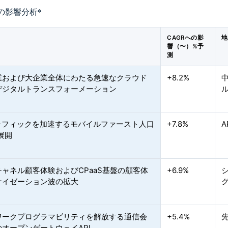
の影響分析
*
CAGRへの影
地
響（〜）%予
測
業および大企業全体にわたる急速なクラウド
+8.2%
デジタルトランスフォーメーション
トラフィックを加速するモバイルファースト人口
+7.8%
展開
ャネル顧客体験およびCPaaS基盤の顧客体
+6.9%
ナイゼーション波の拡大
ワークプログラマビリティを解放する通信会
+5.4%
オープンゲートウェイAPI