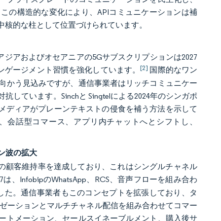
この構造的な変化により、APIコミュニケーションは補
中核的な柱として位置づけられています。
アジアおよびオセアニアの5Gサブスクリプションは2027
[2]
エンゲージメント習慣を強化しています。
国際的なワン
向かう見込みですが、通信事業者はリッチコミュニケー
ます。Sinchと Singtelによる2024年のシンガポ
なメディアがプレーンテキストの侵食を補う方法を示して
プ、会話型コマース、アプリ内チャットへとシフトし、
。
ン波の拡大
%の顧客維持率を達成しており、これはシングルチャネル
7は、InfobipのWhatsApp、RCS、音声フローを組み合わ
ました。通信事業者もこのコンセプトを拡張しており、タ
パーソナライゼーションとマルチチャネル配信を組み合わせてコマー
ートメーション、セールスイネーブルメント、購入後サ