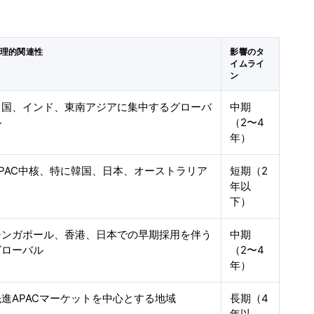
理的関連性
影響のタ
イムライ
ン
中国、インド、東南アジアに集中するグローバ
中期
ル
（2〜4
年）
APAC中核、特に韓国、日本、オーストラリア
短期（2
年以
下）
シンガポール、香港、日本での早期採用を伴う
中期
グローバル
（2〜4
年）
先進APACマーケットを中心とする地域
長期（4
年以