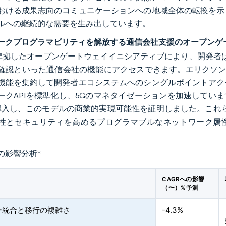
おける成果志向のコミュニケーションへの地域全体の転換を示
ルへの継続的な需要を生み出しています。
ークプログラマビリティを解放する通信会社支援のオープンゲー
に準拠したオープンゲートウェイイニシアティブにより、開発者
確認といった通信会社の機能にアクセスできます。エリクソンと1
機能を集約して開発者エコシステムへのシングルポイントアク
クAPIを標準化し、5Gのマネタイゼーションを加速しています。Tr
を導入し、このモデルの商業的実現可能性を証明しました。これら
性とセキュリティを高めるプログラマブルなネットワーク属
の影響分析
*
CAGRへの影響
（〜）%予測
ー統合と移行の複雑さ
-4.3%