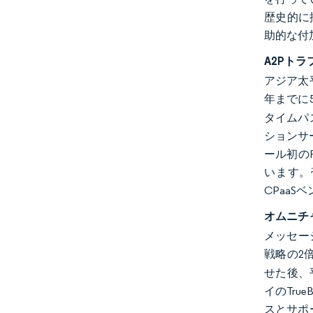
歴史的に
助的な付
A2Pト
アジア太
年までに
タイムパ
ションサー
ール初の
います。
CPaa
オムニチ
メッセー
戦略の2
せた後、
イのTru
スとサポ