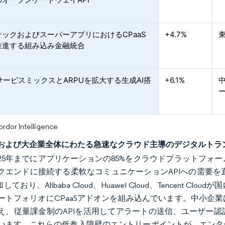
ックおよびスーパーアプリにおけるCPaaS
+4.7%
推進する組み込み金融統合
SサービスミックスとARPUを拡大する生成AI搭
+6.1%
or Intelligence
および大企業全体にわたる急速なクラウド主導のデジタルトラ
025年までにアプリケーションの85%をクラウドプラットフ
バックエンドに接続する柔軟なコミュニケーションAPIへの需要
しており、Alibaba Cloud、Huawei Cloud、Tencen
ートフォリオにCPaaSアドオンを組み込んでいます。中小企
え、従量課金制のAPIを活用してアラートの送信、ユーザー
います。これらの低参入障壁のエントリーポイントが、エンタ