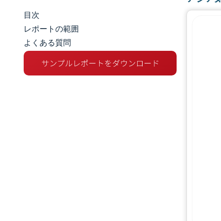
目次
市場規模とシェア
レポートの範囲
よくある質問
市場分析
トレンドとインサイト
セグメント分析
地理分析
競争環境
主要プレーヤー
業界の動向