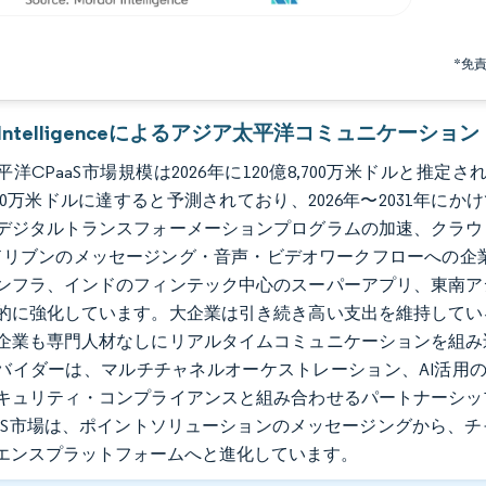
*免
or Intelligenceによるアジア太平洋コミュニ
洋CPaaS市場規模は2026年に120億8,700万米ドルと推定され
,000万米ドルに達すると予測されており、2026年〜2031年に
デジタルトランスフォーメーションプログラムの加速、クラウ
Iドリブンのメッセージング・音声・ビデオワークフローへの企
ンフラ、インドのフィンテック中心のスーパーアプリ、東南ア
的に強化しています。大企業は引き続き高い支出を維持してい
企業も専門人材なしにリアルタイムコミュニケーションを組み
バイダーは、マルチチャネルオーケストレーション、AI活用の
キュリティ・コンプライアンスと組み合わせるパートナーシッ
aaS市場は、ポイントソリューションのメッセージングから、
エンスプラットフォームへと進化しています。