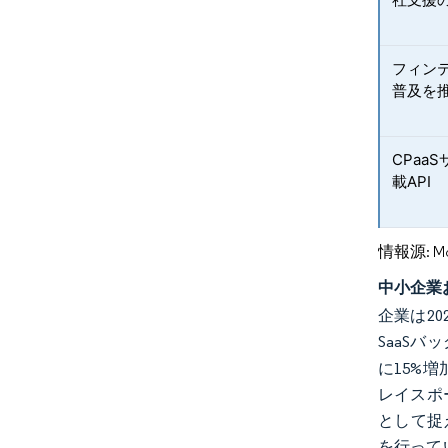
フィンテ
普及を
CPaa
載API
情報源: Mord
中小企業
企業は2
SaaS
に15%増加
レイスポ
として捉
を行って