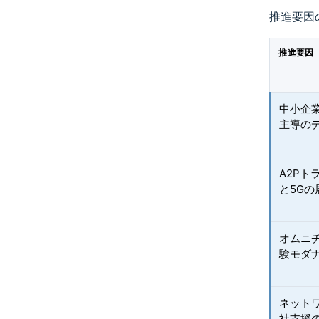
推進要因
推進要因
中小企
主導の
A2P
と5Gの
オムニチ
験モダ
ネット
社支援の