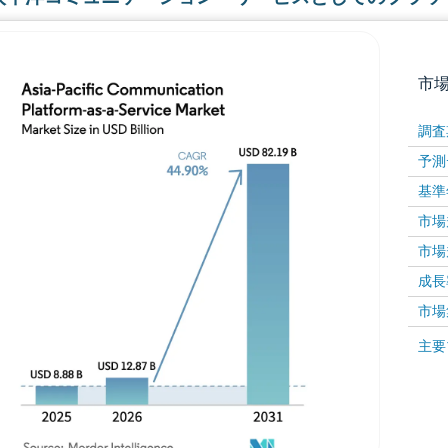
市
調査
予測
基準
市場規
市場規
成長率 
画像 © Mordor Intelligence。再利用にはCC BY 4
市場
画像 ©
主要