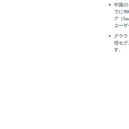
中国の
でに9
ア（S
ユーザ
クラウ
信セグ
す。