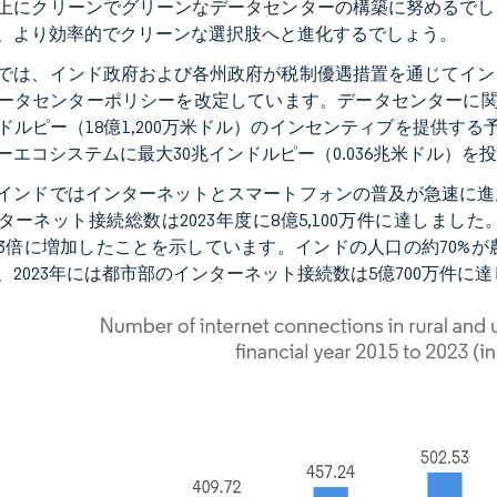
上にクリーンでグリーンなデータセンターの構築に努めるでし
、より効率的でクリーンな選択肢へと進化するでしょう。
では、インド政府および各州政府が税制優遇措置を通じてイン
ータセンターポリシーを改定しています。データセンターに関する
ドルピー（18億1,200万米ドル）のインセンティブを提供す
ーエコシステムに最大30兆インドルピー（0.036兆米ドル）を
インドではインターネットとスマートフォンの普及が急速に進
ターネット接続総数は2023年度に8億5,100万件に達しました
3倍に増加したことを示しています。インドの人口の約70%
、2023年には都市部のインターネット接続数は5億700万件に