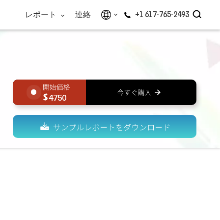
レポート
連絡
+1 617-765-2493
4750