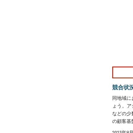
画像 © Mo
競合状
同地域に
ょう。アジア太
などの少
の顧客基
2023年8