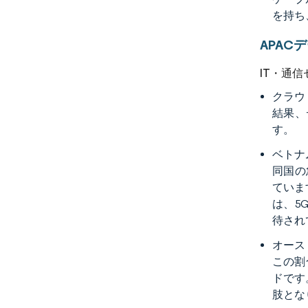
を持ち
APA
IT・通
クラウ
結果、
す。
ベトナ
同国の
ていま
は、5
待され
オース
この割
ドです
肢とな