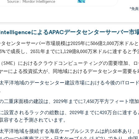
*免
画像 © Mordor Intelligence。再利用にはCC BY 4.0の表示が必要です。
r IntelligenceによるAPACデータセンターサーバー
ータセンターサーバー市場規模は2025年に506億2,000万米ド
.3%で成長し、2031年までに1,128億8,000万米ドルに達する
（SME）におけるクラウドコンピューティングの需要増加、
ヤーによる投資拡大が、同地域におけるデータセンター需要を
太平洋地域のデータセンター建設市場における今後のITロード容量
。
の二重床面積の建設は、2029年までに7,450万平方フィート
に設置されるラックの総数は、2029年までに420万台に達す
収容すると予測されています。
太平洋地域を接続する海底ケーブルシステムは約160本あり、
ルの一つが東南アジア・日本ケーブル2（SJC2）であり、中