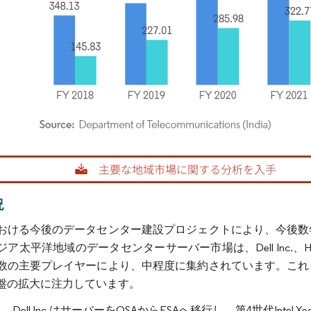
rdor Intelligence。再利用にはCC BY 4.0の表示が必要です。
況
おける今後のデータセンター建設プロジェクトにより、今後数
平洋地域のデータセンターサーバー市場は、Dell Inc.、Hewlett Packar
数の主要プレイヤーにより、中程度に集約されています。これ
盤の拡大に注力しています。
月、Dell Inc.はサーバーをOSAからESAへ移行し、第4世代Intel