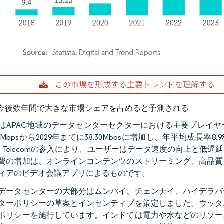
rdor Intelligence。再利用にはCC BY 4.0の表示が必要です。
今後数年間で大きな市場シェアを占めると予測される
はAPAC地域のデータセンターセクターにおける主要プレイヤ
.10Mbpsから2029年までに38.30Mbpsに増加し、年平均
io Telecomの参入により、ユーザーはデータ速度の向上と
費の増加は、オンラインコンテンツのストリーミング、高品質
ィアのビデオ会議アプリによるものです。
データセンターの大部分はムンバイ、チェンナイ、ハイデラバ
ターポリシーの草案とインセンティブを策定しました。ウッタ
ポリシーを施行しています。インドでは電力や水などのリソー