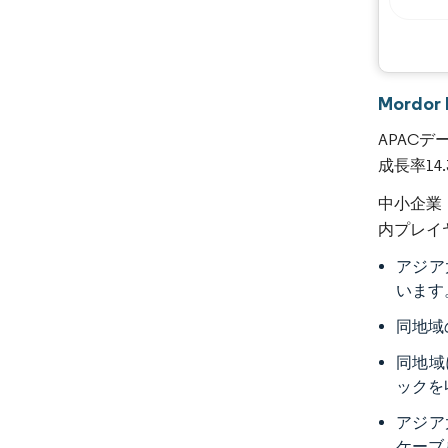
Mordo
APACデ
成長率14
中小企業
内プレイ
アジア
います
同地域
同地域
ックを
アジア
ケーブ