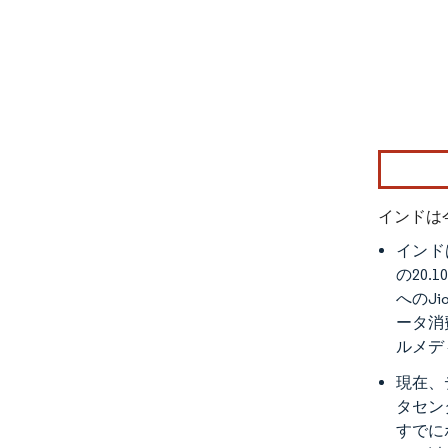
画像 © Mo
インドは
インド
の20
へのJ
ータ消
ルメデ
現在、
タセン
すでに