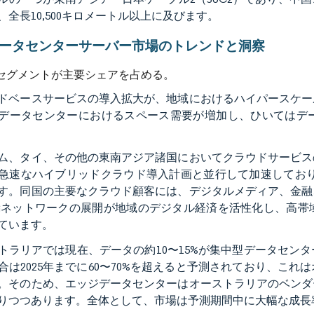
、全長10,500キロメートル以上に及びます。
Cデータセンターサーバー市場のトレンドと洞察
信セグメントが主要シェアを占める。
ドベースサービスの導入拡大が、地域におけるハイパースケー
データセンターにおけるスペース需要が増加し、ひいてはデ
ム、タイ、その他の東南アジア諸国においてクラウドサービス
急速なハイブリッドクラウド導入計画と並行して加速しており
す。同国の主要なクラウド顧客には、デジタルメディア、金融
Gネットワークの展開が地域のデジタル経済を活性化し、高帯
ています。
トラリアでは現在、データの約10〜15%が集中型データセン
合は2025年までに60〜70%を超えると予測されており、こ
。そのため、エッジデータセンターはオーストラリアのベンダ
りつつあります。全体として、市場は予測期間中に大幅な成長