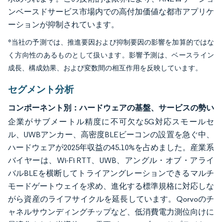
ンベースドサービス市場内での高付加価値な都市アプリケ
ーションが抑制されています。
*当社の予測では、推進要因および抑制要因の影響を加算的ではな
く方向性のあるものとして扱います。影響予測は、ベースライン
成長、構成効果、および変数間の相互作用を反映しています。
セグメント分析
コンポーネント別：ハードウェアの基盤、サービスの勢い
企業がサブメートル精度に不可欠な5G対応スモールセ
ル、UWBアンカー、高密度BLEビーコンの設置を急ぐ中、
ハードウェアが2025年収益の45.10%を占めました。産業系
バイヤーは、Wi-Fi RTT、UWB、アングル・オブ・アライ
バルBLEを横断してトライアングレーションできるマルチ
モードゲートウェイを求め、進化する標準規格に対応しな
がら資産のライフサイクルを延長しています。Qorvoのチ
ャネルサウンディングチップなど、低消費電力測位向けに