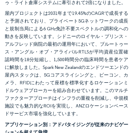
ゥ・ライト倉庫システムに牽引されて2倍になりました。
屋内プロジェクトは2031年まで19.45%のCAGRで成長する
と予測されており、プライベート5Gネットワークの成長
と規制当局による6 GHz免許不要スペクトルの調和化への
動きを反映しています。シドニーのロイヤル・プリンス・
アルフレッド病院の最初の運用年において、ブルートゥー
ス・アングル・オブ・アライバルRTLSが平均資産位置確
認時間を18分短縮し、1,500時間分の臨床時間を患者ケア
に解放しました。Spark New Zealandのエンドツーエンドの
屋内スタックは、5Gコアスライシングと、ビーコン、カ
メラ、RFIDにわたって座標を標準化するロケーションミ
ドルウェアブローカーを組み合わせています。このマルチ
ファクターアプローチはインフラの重複を削減し、中規模
施設でも魅力的なROIを実現し、ANZロケーションベース
ドサービス市場を強化しています。
アプリケーション別：アドバタイジングが従来のナビゲー
ションを超えて急増