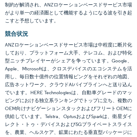
制約が解消され、ANZロケーションベースドサービス市場
がより単一の経済圏として機能するようになる波を引き起
こすと予想しています。
競合状況
ANZロケーションベースドサービス市場は中程度に断片化
しており、プラットフォーム大手、テレコム、および特化
型ニッチプレイヤーがシェアを争っています。Google、
Apple、Microsoftは、クロスデバイスのエコシステムを活
用し、毎日数十億件の位置情報ピングをそれぞれの地図、
広告ネットワーク、クラウドAIパイプラインへと送り込ん
でいます。HERE Technologiesは、自動車グレードのマッ
ピングにおける独立系ランキングでトップに立ち、複数の
OEM向けナビゲーションスタックおよびフリートOEMに
供給しています。Telstra、OptusおよびSparkは、衛星ダイ
レクト・トゥ・デバイスおよび5Gプライベートスライス
を、農業、ヘルスケア、鉱業にわたる垂直型パッケージに