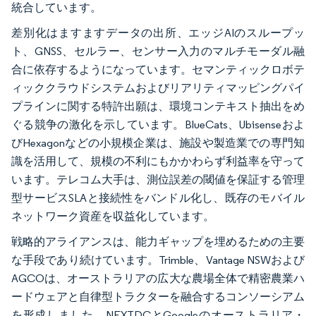
統合しています。
差別化はますますデータの出所、エッジAIのスループッ
ト、GNSS、セルラー、センサー入力のマルチモーダル融
合に依存するようになっています。セマンティックロボテ
ィッククラウドシステムおよびリアリティマッピングパイ
プラインに関する特許出願は、環境コンテキスト抽出をめ
ぐる競争の激化を示しています。BlueCats、Ubisenseおよ
びHexagonなどの小規模企業は、施設や製造業での専門知
識を活用して、規模の不利にもかかわらず利益率を守って
います。テレコム大手は、測位誤差の閾値を保証する管理
型サービスSLAと接続性をバンドル化し、既存のモバイル
ネットワーク資産を収益化しています。
戦略的アライアンスは、能力ギャップを埋めるための主要
な手段であり続けています。Trimble、Vantage NSWおよび
AGCOは、オーストラリアの広大な農場全体で精密農業ハ
ードウェアと自律型トラクターを融合するコンソーシアム
を形成しました。NEXTDCとGoogleのオーストラリア・