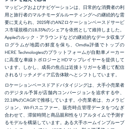
マッピングおよびナビゲーションは、日常的な消費者の利
用と旅行者のマルチモーダルルーティングへの継続的な需
要に支えられ、2025年のANZロケーションベースドサービ
ス市場規模の18.35%のシェアを依然として維持しました。
Appleのルック・アラウンドなどの継続的なデータ収集プ
ログラムが地図の鮮度を保ち、Omdia評価でトップの
HERE Technologiesのプラットフォームが自動車メーカー
に高度な車線トポロジーとHDマップレイヤーを提供して
います。しかし、成長の焦点は近接トリガーを通じて配信
されるリッチメディア広告体験へとシフトしています。
ロケーションベースドアドバタイジングは、大手小売業者
のデジタル予算が店舗内コンバージョンを追求する中、
22.18%のCAGRで推移しています。小売業者は、カメラビ
ジョン、Wi-Fiスニファー、販売時点管理データをつなぎ
合わせて、滞留時間と商品親和性をリアルタイムで予測す
るモデルを構築しています。ある大手ホームインプルーブ