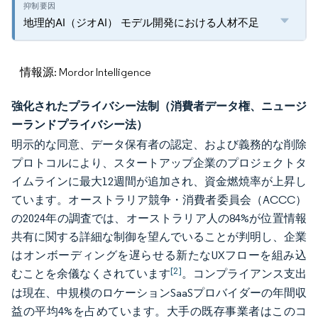
地理的AI（ジオAI） モデル開発における人材不足
情報源: Mordor Intelligence
強化されたプライバシー法制（消費者データ権、ニュージ
ーランドプライバシー法）
明示的な同意、データ保有者の認定、および義務的な削除
プロトコルにより、スタートアップ企業のプロジェクトタ
イムラインに最大12週間が追加され、資金燃焼率が上昇し
ています。オーストラリア競争・消費者委員会（ACCC）
の2024年の調査では、オーストラリア人の84%が位置情報
共有に関する詳細な制御を望んでいることが判明し、企業
はオンボーディングを遅らせる新たなUXフローを組み込
[2]
むことを余儀なくされています
。コンプライアンス支出
は現在、中規模のロケーションSaaSプロバイダーの年間収
益の平均4%を占めています。大手の既存事業者はこのコ