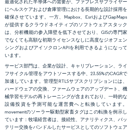
最適化された半導体への需要が、ファブレスサプライヤー
にヘルスケアおよび倉庫管理における長期的な設計採用を
確保させています。一方、Mapbox、EsriおよびGapMaps
が提供するクラウドネイティブのソフトウェアスタック
は、分析機能の参入障壁を低下させており、GISの専門家
でなくても高額な初期ライセンスなしに高度なジオフェン
シングおよびアイソクロンAPIを利用できるようになって
います。
サービス部門は、企業が設計、キャリブレーション、ライ
フサイクル管理をアウトソースする中、23.55%のCAGRで
加速しています。管理型RTLSサブスクリプションには、
ハードウェアの交換、ファームウェアのアップデート、機
械学習モデルの再トレーニングが含まれており、一時的な
設備投資を予測可能な運営費へと転換しています。
movementのソーラー駆動型家畜タグはこの転換を例示し
ています：牧場経営者は、接続性、アナリティクス、バッ
テリー交換をバンドルしたサービスとしてのソフトウェア