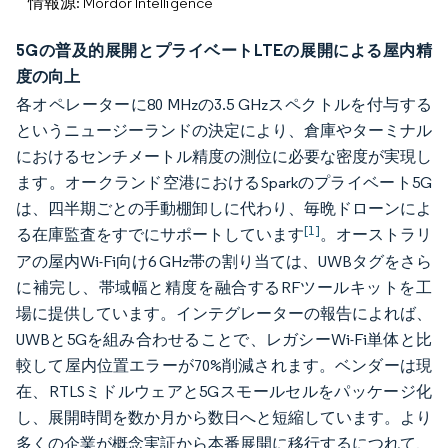
情報源: Mordor Intelligence
5Gの普及的展開とプライベートLTEの展開による屋内精
度の向上
各オペレーターに80 MHzの3.5 GHzスペクトルを付与する
というニュージーランドの決定により、倉庫やターミナル
におけるセンチメートル精度の測位に必要な密度が実現し
ます。オークランド空港におけるSparkのプライベート5G
は、四半期ごとの手動棚卸しに代わり、毎晩ドローンによ
[1]
る在庫監査をすでにサポートしています
。オーストラリ
アの屋内Wi-Fi向け6 GHz帯の割り当ては、UWBタグをさら
に補完し、帯域幅と精度を融合するRFツールキットを工
場に提供しています。インテグレーターの報告によれば、
UWBと5Gを組み合わせることで、レガシーWi-Fi単体と比
較して屋内位置エラーが70%削減されます。ベンダーは現
在、RTLSミドルウェアと5Gスモールセルをパッケージ化
し、展開時間を数か月から数日へと短縮しています。より
多くの企業が概念実証から本番展開に移行するにつれて、