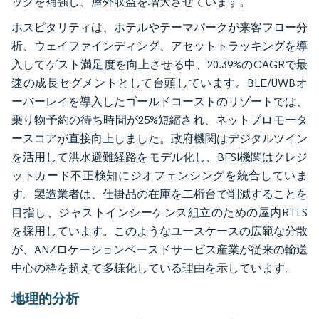
ックを補強し、屋外収益を増大させています。
ホスピタリティは、ホテルやテーマパークが来客フロー分
析、ウェイファインディング、アセットトラッキングを導
入してゲスト満足度を向上させる中、20.39%のCAGRで最
速の成長セグメントとして台頭しています。BLE/UWBオ
ーバーレイを導入したゴールドコーストのリゾートでは、
乗り物予約の待ち時間が25%短縮され、ネットプロモータ
ースコアが直接向上しました。政府機関はデジタルツイン
を活用して洪水避難経路をモデル化し、BFSI機関はクレジ
ットカード不正検知にジオフェンシングを統合していま
す。製造業者は、仕掛品の在庫を二桁台で削減することを
目指し、ジャストインシーケンス組立のための屋内RTLS
を採用しています。このようなユースケースの広範な分散
が、ANZロケーションベースドサービス産業が従来の輸送
中心の枠を超えて多様化している理由を示しています。
地理的分析