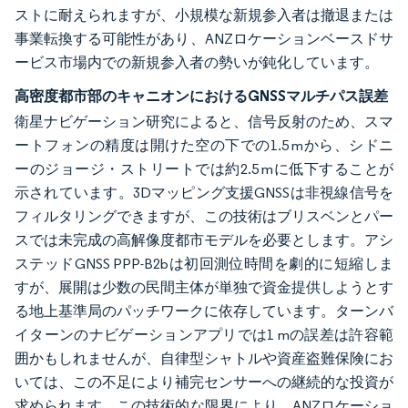
ストに耐えられますが、小規模な新規参入者は撤退または
事業転換する可能性があり、ANZロケーションベースドサ
ービス市場内での新規参入者の勢いが鈍化しています。
高密度都市部のキャニオンにおけるGNSSマルチパス誤差
衛星ナビゲーション研究によると、信号反射のため、スマ
ートフォンの精度は開けた空の下での1.5 mから、シドニ
ーのジョージ・ストリートでは約2.5 mに低下することが
示されています。3Dマッピング支援GNSSは非視線信号を
フィルタリングできますが、この技術はブリスベンとパー
スでは未完成の高解像度都市モデルを必要とします。アシ
ステッドGNSS PPP-B2bは初回測位時間を劇的に短縮しま
すが、展開は少数の民間主体が単独で資金提供しようとす
る地上基準局のパッチワークに依存しています。ターンバ
イターンのナビゲーションアプリでは1 mの誤差は許容範
囲かもしれませんが、自律型シャトルや資産盗難保険にお
いては、この不足により補完センサーへの継続的な投資が
求められます。この技術的な限界により、ANZロケーショ