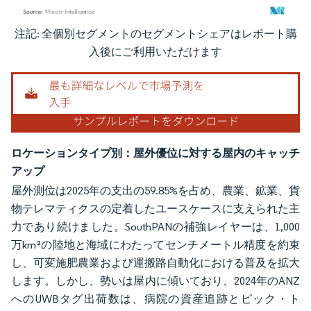
注記: 全個別セグメントのセグメントシェアはレポート購
画像 © Mordor Intelligence。再利用にはCC BY 4.0の表示が必要です。
入後にご利用いただけます
ロケーションタイプ別：屋外優位に対する屋内のキャッチ
アップ
屋外測位は2025年の支出の59.85%を占め、農業、鉱業、貨
物テレマティクスの定着したユースケースに支えられた主
力であり続けました。SouthPANの補強レイヤーは、1,000
万km²の陸地と海域にわたってセンチメートル精度を約束
し、可変施肥農業および運搬路自動化における普及を拡大
します。しかし、勢いは屋内に傾いており、2024年のANZ
へのUWBタグ出荷数は、病院の資産追跡とピック・ト