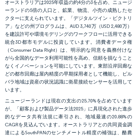
オーストラリアは2025年収益の約4分の3を占め、ニュージ
ーランドの5倍の人口と、鉱業、物流、小売の成熟したセ
クターに支えられています。「デジタルツイン・ビクトリ
ア」などの州プログラムは、AUD 3,740万（USD 2,480万）
を建設許可や環境モデリングのワークフローに活用できる
統合3D都市モデルに投資しています。消費者データ権
（Consumer Data Right）は、明示的な同意を義務付けな
がら全国的なデータ利用可能性を高め、信頼を損なうこと
なくイノベーションを可能にしています。東部沿岸回廊な
どの都市回廊は屋内精度の早期採用者として機能し、ピル
バラ地域は資産の状況認識に衛星接続センサーを活用して
います。
ニュージーランドは現在の支出の25.70%を占めています
が、「顧客および製品データ法2025」に具現化された進歩
的なデータ共有法規に牽引され、地域最速の20.88%の
CAGRを見込んでいます。オーストラリアとの共同資金調
達によるSouthPANのセンチメートル精度の補強は、酪農