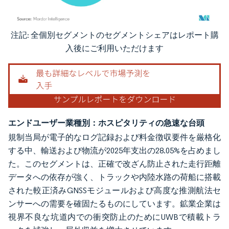
注記: 全個別セグメントのセグメントシェアはレポート購
画像 © Mordor Intelligence。再利用にはCC BY 4.0の表示が必要です。
入後にご利用いただけます
エンドユーザー業種別：ホスピタリティの急速な台頭
規制当局が電子的なログ記録および料金徴収要件を厳格化
する中、輸送および物流が2025年支出の28.05%を占めまし
た。このセグメントは、正確で改ざん防止された走行距離
データへの依存が強く、トラックや内陸水路の荷船に搭載
された較正済みGNSSモジュールおよび高度な推測航法セ
ンサーへの需要を確固たるものにしています。鉱業企業は
視界不良な坑道内での衝突防止のためにUWBで積載トラ