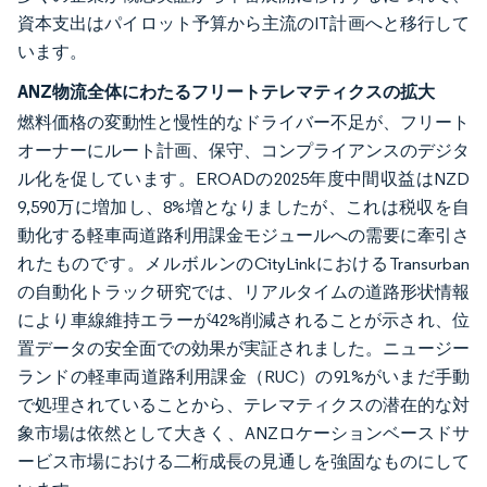
資本支出はパイロット予算から主流のIT計画へと移行して
います。
ANZ物流全体にわたるフリートテレマティクスの拡大
燃料価格の変動性と慢性的なドライバー不足が、フリート
オーナーにルート計画、保守、コンプライアンスのデジタ
ル化を促しています。EROADの2025年度中間収益はNZD
9,590万に増加し、8%増となりましたが、これは税収を自
動化する軽車両道路利用課金モジュールへの需要に牽引さ
れたものです。メルボルンのCityLinkにおけるTransurban
の自動化トラック研究では、リアルタイムの道路形状情報
により車線維持エラーが42%削減されることが示され、位
置データの安全面での効果が実証されました。ニュージー
ランドの軽車両道路利用課金（RUC）の91%がいまだ手動
で処理されていることから、テレマティクスの潜在的な対
象市場は依然として大きく、ANZロケーションベースドサ
ービス市場における二桁成長の見通しを強固なものにして