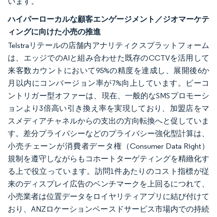
います。
ハイパーローカルな顧客エンゲージメント／ジオマーケテ
ィングに向けた小売の推進
Telstraリテールの店舗内アナリティクスプラットフォーム
は、エッジでのAIと組み合わせた既存のCCTVを活用して
来客数カウントにおいて95%の精度を達成し、展開後6か
月以内にコンバージョン率が7%向上しています。ビーコ
ントリガー型オファーは、現在、一般的なSMSプロモーシ
ョンより3倍高い引き換え率を実現しており、加盟店をマ
スメディアチャネルからの支出の方向転換へと促していま
す。差分プライバシーなどのプライバシー強化型計算は、
小売チェーンが消費者データ権（Consumer Data Right）
規制を遵守しながらもコホートターゲティングを精緻化す
る上で役立っています。訪問1件あたりのコスト指標が従
来のディスプレイ広告のベンチマークを上回るにつれて、
小売業者は位置データをロイヤリティアプリに結び付けて
おり、ANZロケーションベースドサービス市場内での持続