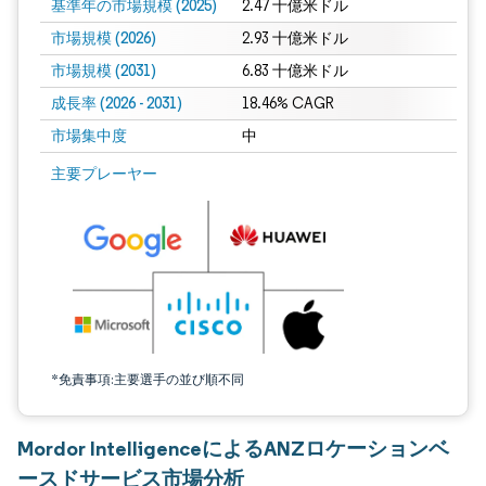
基準年の市場規模 (2025)
2.47 十億米ドル
市場規模 (2026)
2.93 十億米ドル
市場規模 (2031)
6.83 十億米ドル
成長率 (2026 - 2031)
18.46% CAGR
市場集中度
中
画像 © Mordor Intelligence。再利用にはCC BY 4.0の表示が必要です。
主要プレーヤー
*免責事項:主要選手の並び順不同
Mordor IntelligenceによるANZロケーションベ
ースドサービス市場分析