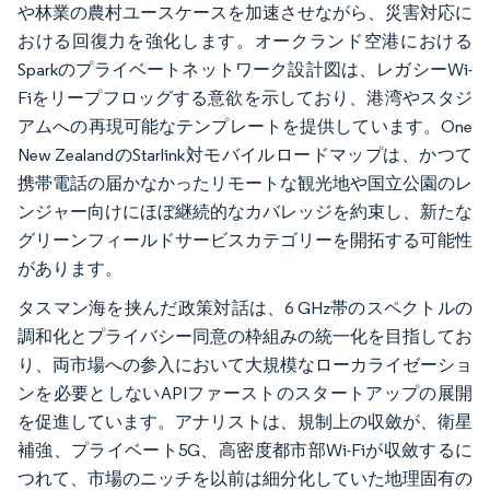
や林業の農村ユースケースを加速させながら、災害対応に
おける回復力を強化します。オークランド空港における
Sparkのプライベートネットワーク設計図は、レガシーWi-
Fiをリープフロッグする意欲を示しており、港湾やスタジ
アムへの再現可能なテンプレートを提供しています。One
New ZealandのStarlink対モバイルロードマップは、かつて
携帯電話の届かなかったリモートな観光地や国立公園のレ
ンジャー向けにほぼ継続的なカバレッジを約束し、新たな
グリーンフィールドサービスカテゴリーを開拓する可能性
があります。
タスマン海を挟んだ政策対話は、6 GHz帯のスペクトルの
調和化とプライバシー同意の枠組みの統一化を目指してお
り、両市場への参入において大規模なローカライゼーショ
ンを必要としないAPIファーストのスタートアップの展開
を促進しています。アナリストは、規制上の収斂が、衛星
補強、プライベート5G、高密度都市部Wi-Fiが収斂するに
つれて、市場のニッチを以前は細分化していた地理固有の