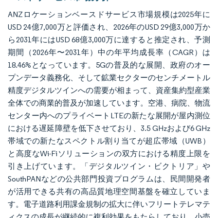
ANZロケーションベースドサービス市場規模は2025年に
USD 24億7,000万と評価され、2026年のUSD 29億3,000万か
ら2031年にはUSD 68億3,000万に達すると推定され、予測
期間（2026年〜2031年）中の年平均成長率（CAGR）は
18.46%となっています。5Gの普及的な展開、政府のオー
プンデータ義務化、そして鉱業セクターのセンチメートル
精度デジタルツインへの需要が相まって、資産集約型産業
全体での商業的普及が加速しています。空港、病院、物流
センター内へのプライベートLTEの新たな展開が屋内測位
における遅延障壁を低下させており、3.5 GHzおよび6 GHz
帯域での新たなスペクトル割り当てが超広帯域（UWB）
と高度なWi-Fiソリューションの双方における精度上限を
引き上げています。「デジタルツイン・ビクトリア」や
SouthPANなどの公共部門投資プログラムは、民間開発者
が活用できる共有の高品質地理空間基盤を確立していま
す。電子道路利用課金規制の拡大に伴いフリートテレマテ
ィクスの成長が継続的に複利効果をもたらしており、小売