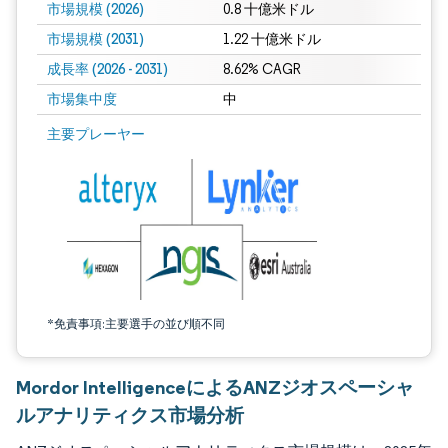
市場規模 (2026)
0.8 十億米ドル
市場規模 (2031)
1.22 十億米ドル
成長率 (2026 - 2031)
8.62% CAGR
市場集中度
中
画像 © Mordor Intelligence。再利用にはCC BY 4.0の表示が必要です。
主要プレーヤー
*免責事項:主要選手の並び順不同
Mordor IntelligenceによるANZジオスペーシャ
ルアナリティクス市場分析