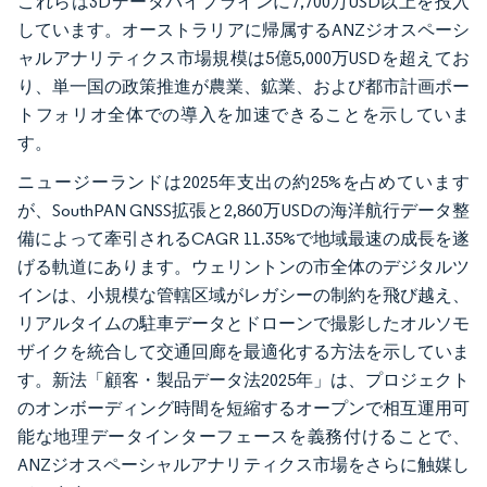
これらは3Dデータパイプラインに7,700万USD以上を投入
しています。オーストラリアに帰属するANZジオスペーシ
ャルアナリティクス市場規模は5億5,000万USDを超えてお
り、単一国の政策推進が農業、鉱業、および都市計画ポー
トフォリオ全体での導入を加速できることを示していま
す。
ニュージーランドは2025年支出の約25%を占めています
が、SouthPAN GNSS拡張と2,860万USDの海洋航行データ整
備によって牽引されるCAGR 11.35%で地域最速の成長を遂
げる軌道にあります。ウェリントンの市全体のデジタルツ
インは、小規模な管轄区域がレガシーの制約を飛び越え、
リアルタイムの駐車データとドローンで撮影したオルソモ
ザイクを統合して交通回廊を最適化する方法を示していま
す。新法「顧客・製品データ法2025年」は、プロジェクト
のオンボーディング時間を短縮するオープンで相互運用可
能な地理データインターフェースを義務付けることで、
ANZジオスペーシャルアナリティクス市場をさらに触媒し