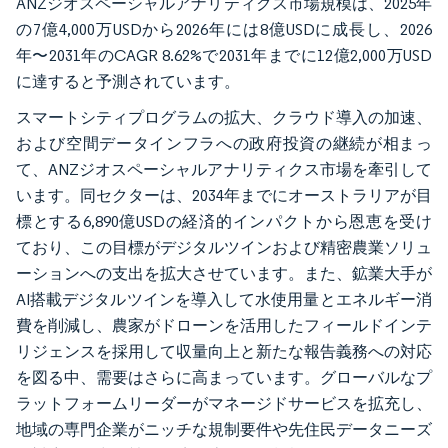
ANZジオスペーシャルアナリティクス市場規模は、2025年
の7億4,000万USDから2026年には8億USDに成長し、2026
年〜2031年のCAGR 8.62%で2031年までに12億2,000万USD
に達すると予測されています。
スマートシティプログラムの拡大、クラウド導入の加速、
および空間データインフラへの政府投資の継続が相まっ
て、ANZジオスペーシャルアナリティクス市場を牽引して
います。同セクターは、2034年までにオーストラリアが目
標とする6,890億USDの経済的インパクトから恩恵を受け
ており、この目標がデジタルツインおよび精密農業ソリュ
ーションへの支出を拡大させています。また、鉱業大手が
AI搭載デジタルツインを導入して水使用量とエネルギー消
費を削減し、農家がドローンを活用したフィールドインテ
リジェンスを採用して収量向上と新たな報告義務への対応
を図る中、需要はさらに高まっています。グローバルなプ
ラットフォームリーダーがマネージドサービスを拡充し、
地域の専門企業がニッチな規制要件や先住民データニーズ