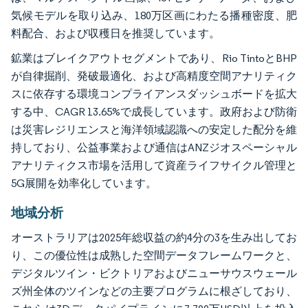
気候モデルを取り込み、180万区画にわたる播種密度、肥
料配合、および収穫日を推奨しています。
鉱業はブレイクアウトセグメントであり、Rio TintoとBHP
が自律掘削、発破最適化、および高精度空間アナリティク
スに依存する環境コンプライアンスダッシュボードを拡大
する中、CAGR 13.65%で成長しています。政府および防衛
は災害レジリエンスと海洋領域認識への安定した配分を維
持しており、公益事業および通信はANZジオスペーシャル
アナリティクス市場を活用して資産ライフサイクル管理と
5G展開を効率化しています。
地域分析
オーストラリアは2025年総収益の約4分の3を生み出してお
り、この優位性は成熟した空間データフレームワークと、
デジタルツイン・ビクトリアおよびニューサウスウェール
ズ州全体のツインなどの主要プログラムに根ざしており、