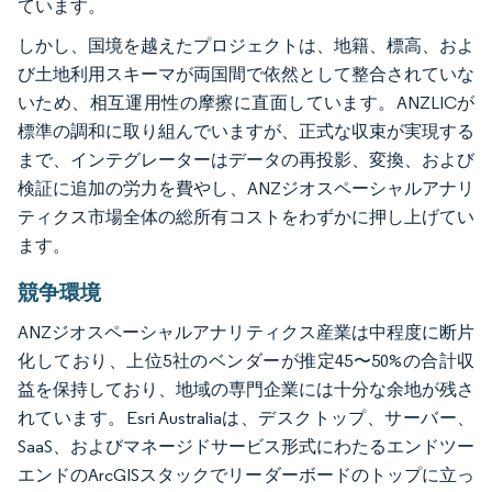
ています。
しかし、国境を越えたプロジェクトは、地籍、標高、およ
び土地利用スキーマが両国間で依然として整合されていな
いため、相互運用性の摩擦に直面しています。ANZLICが
標準の調和に取り組んでいますが、正式な収束が実現する
まで、インテグレーターはデータの再投影、変換、および
検証に追加の労力を費やし、ANZジオスペーシャルアナリ
ティクス市場全体の総所有コストをわずかに押し上げてい
ます。
競争環境
ANZジオスペーシャルアナリティクス産業は中程度に断片
化しており、上位5社のベンダーが推定45〜50%の合計収
益を保持しており、地域の専門企業には十分な余地が残さ
れています。Esri Australiaは、デスクトップ、サーバー、
SaaS、およびマネージドサービス形式にわたるエンドツー
エンドのArcGISスタックでリーダーボードのトップに立っ