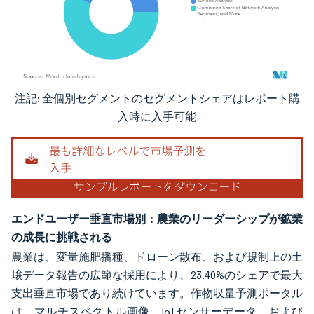
注記: 全個別セグメントのセグメントシェアはレポート購
画像 © Mordor Intelligence。再利用にはCC BY 4.0の表示が必要です。
入時に入手可能
エンドユーザー垂直市場別：農業のリーダーシップが鉱業
の成長に挑戦される
農業は、変量施肥播種、ドローン散布、および規制上の土
壌データ報告の広範な採用により、23.40%のシェアで最大
支出垂直市場であり続けています。作物収量予測ポータル
は、マルチスペクトル画像、IoTセンサーデータ、および