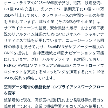
オーストラリアの2025〜26年度予算は、道路・鉄道整備に
171億USDを充当し、光ファイバー展開完了に18億5,000万
USDを計上しており、クラウドベースの空間ツールの基盤
を強化しています。建設企業（その96%が中小企業）は、
サプライチェーンの監視、安全義務の履行、および竣工状
況のリアルタイム確認のためにANZジオスペーシャルアナ
リティクス市場を活用しています。ニュージーランドも同
様の動きを見せており、SouthPANがサブメーター精度の
GNSSを提供し、自律型機械と精密ナビゲーションを可能
にしています。グローバルサプライヤーも対応しており、
HEREとAWSはソフトウェア定義車両とスマートロードプ
ロジェクトを支援するAIマッピングを加速するために10億
USDの契約を締結しています。
空間データ報告の義務化がコンプライアンスワークフロー
を変革
鉱業規制は現在、高頻度の掘削孔および発破移動の提出を
義務付けており、企業は機械学習アルゴリズムを使用した