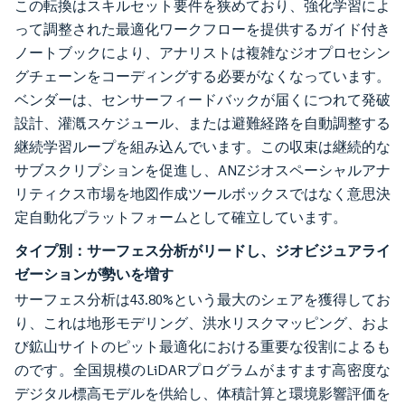
この転換はスキルセット要件を狭めており、強化学習によ
って調整された最適化ワークフローを提供するガイド付き
ノートブックにより、アナリストは複雑なジオプロセシン
グチェーンをコーディングする必要がなくなっています。
ベンダーは、センサーフィードバックが届くにつれて発破
設計、灌漑スケジュール、または避難経路を自動調整する
継続学習ループを組み込んでいます。この収束は継続的な
サブスクリプションを促進し、ANZジオスペーシャルアナ
リティクス市場を地図作成ツールボックスではなく意思決
定自動化プラットフォームとして確立しています。
タイプ別：サーフェス分析がリードし、ジオビジュアライ
ゼーションが勢いを増す
サーフェス分析は43.80%という最大のシェアを獲得してお
り、これは地形モデリング、洪水リスクマッピング、およ
び鉱山サイトのピット最適化における重要な役割によるも
のです。全国規模のLiDARプログラムがますます高密度な
デジタル標高モデルを供給し、体積計算と環境影響評価を