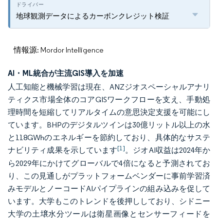
地球観測データによるカーボンクレジット検証
情報源: Mordor Intelligence
AI・ML統合が主流GIS導入を加速
人工知能と機械学習は現在、ANZジオスペーシャルアナリ
ティクス市場全体のコアGISワークフローを支え、手動処
理時間を短縮してリアルタイムの意思決定支援を可能にし
ています。BHPのデジタルツインは30億リットル以上の水
と118GWhのエネルギーを節約しており、具体的なサステ
[1]
ナビリティ成果を示しています
。ジオAI収益は2024年か
ら2029年にかけてグローバルで4倍になると予測されてお
り、この見通しがプラットフォームベンダーに事前学習済
みモデルとノーコードAIパイプラインの組み込みを促して
います。大学もこのトレンドを後押ししており、シドニー
大学の土壌水分ツールは衛星画像とセンサーフィードを