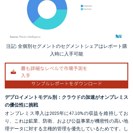
注記: 全個別セグメントのセグメントシェアはレポート購
画像 © Mordor Intelligence。再利用にはCC BY 4.0の表示が必要です。
入時に入手可能
デプロイメントモデル別：クラウドの加速がオンプレミス
の優位性に挑戦
オンプレミス導入は2025年に47.10%の収益を維持してお
り、これは鉱業、防衛、および公益事業が機密性の高い地
理データに対する主権的管理を優先しているためです。し