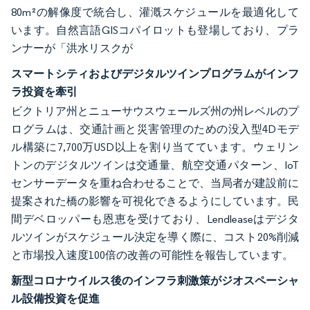
80m²の解像度で統合し、灌漑スケジュールを最適化して
います。自然言語GISコパイロットも登場しており、プラ
ンナーが「洪水リスクが
スマートシティおよびデジタルツインプログラムがインフ
ラ投資を牽引
ビクトリア州とニューサウスウェールズ州の州レベルのプ
ログラムは、交通計画と災害管理のための没入型4Dモデ
ル構築に7,700万USD以上を割り当てています。ウェリン
トンのデジタルツインは交通量、航空交通パターン、IoT
センサーデータを重ね合わせることで、当局者が建設前に
提案された橋の影響を可視化できるようにしています。民
間デベロッパーも恩恵を受けており、Lendleaseはデジタ
ルツインがスケジュール決定を導く際に、コスト20%削減
と市場投入速度100倍の改善の可能性を報告しています。
新型コロナウイルス後のインフラ刺激策がジオスペーシャ
ル設備投資を促進