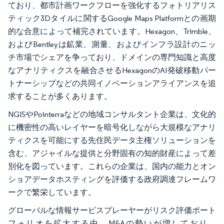
ており、都市計画ワークフローを強化するフォトリアリス
ティック3Dタイルに関するGoogle Maps Platformとの画期
的な合意によって補完されています。Hexagon、Trimble、
およびBentleyは鉱業、測量、およびインフラ設計のニッ
チ市場でシェアを争っており、ドメインの専門知識と高度
なアナリティクスを融合させるHexagonのAI発破移動パー
トナーシップなどの共同イノベーションアライアンスを追
求することが多くあります。
NGISやPointerraなどの地域コンサルタント企業は、文化的
に機密性の高いレイヤーを暗号化しながら大規模なアナリ
ティクスを可能にする先住民データ主権ソリューションを
含む、アジャイルな提供と分野固有の知的財産によって差
別化を図っています。これらの企業は、国内の能力とオン
ショアデータホスティングを評価する政府調達フレームワ
ークで繁栄しています。
グローバルな情報サービスプレーヤーがリスク評価ポート
フォリオを拡大する中、M&Aの勢いが増しており、