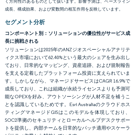
く方向性のあるものとして扱います。影響予測は、ベースライン
成長、構成効果、および変数間の相互作用を反映しています。
セグメント分析
コンポーネント別：ソリューションの優位性がサービス成
長に挑戦される
ソリューションは2025年のANZジオスペーシャルアナリテ
ィクス市場において62.40%という最大のシェアを生み出し
ており、日常的なマッピング、資産追跡、および規制報告
を支える定着したプラットフォーム投資に支えられていま
す。しかしながら、マネージドサービスはCAGR 16.9%で
成長しており、これは組織が永続ライセンスよりも予測可
能なOPEXを好み、アウトソーシングが人材不足を補うこ
とを認識しているためです。Esri Australiaのクラウドホス
ティングマネージドGISはこのモデルを体現しており、
SOC2準拠のセキュリティとローカルヘルプデスクサポー
トを提供し、内部チームを日常的なパッチ適用やスケーラ