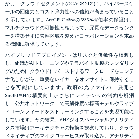
かし、クラウドセグメントのCAGR 21%は、ハイパースケ
ールの回復力とコスト弾力性への信頼が高まっていること
を示しています。ArcGIS Onlineの99.9%稼働率の保証は、
マルチクラウドの可搬性と相まって、冗長なデータセンタ
ーを構築せずに管轄区域を越えたコラボレーションを求め
る機関に訴求しています。
ハイブリッドデプロイメントはリスクと俊敏性を橋渡し
し、組織がAIトレーニングやテラバイト規模のレンダリン
グのためにクラウドにバーストするワークロードをコンテ
ナ化しながら、重要なレイヤーをオンサイトに保持するこ
とを可能にしています。政府の光ファイバー展開と
SouthPANの精度向上がさらにレイテンシの制約を解消
し、公共ネットワーク上で高解像度の標高モデルやライブ
ドローンフィードをストリーミングすることを実現可能に
しています。その結果、ANZジオスペーシャルアナリティ
クス市場はアーキテクチャの転換を観察しており、クラウ
ドネイティブのマイクロサービスが取り込み、アナリティ