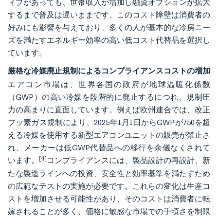
ィブがあっても、世帯収入が増加し融資オプションが拡大
するまで普及は遅いままです。このコスト障壁は消費者の
好みにも影響を与えており、多くの人が基本的な冷房ニー
ズを満たすエネルギー効率の高い低コスト代替品を選択し
ています。
厳格な冷媒廃止規制によるコンプライアンスコストの増加
エアコン市場は、世界各国の政府が地球温暖化係数
（GWP）の高い冷媒を段階的に廃止するにつれ、規制圧
力の高まりに直面しています。例えば欧州連合では、改正
フッ素ガス規制により、2025年1月1日からGWPが750を超
える冷媒を使用する新型エアコンユニットの販売が禁止さ
れ、メーカーは低GWP代替品への移行を余儀なくされて
[4]
います。
コンプライアンスには、製品設計の再設計、新
たな製造ラインへの投資、安全性と効率基準を満たすため
の広範なテストの実施が必要です。これらの変化は生産コ
ストを増加させる可能性があり、そのコストは消費者に転
嫁されることが多く、価格に敏感な市場での手頃さを制限