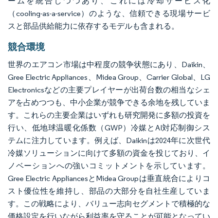
ームを統合しつつあり、これには冷却サービス化
（cooling-as-a-service）のような、信頼できる現場サービ
スと部品供給能力に依存するモデルも含まれる。
競合環境
世界のエアコン市場は中程度の競争状態にあり、Daikin、
Gree Electric Appliances、Midea Group、Carrier Global、LG
Electronicsなどの主要プレイヤーが出荷台数の相当なシェ
アを占めつつも、中小企業が競争できる余地を残していま
す。これらの主要企業はいずれも研究開発に多額の投資を
行い、低地球温暖化係数（GWP）冷媒とAI対応制御シス
テムに注力しています。例えば、Daikinは2024年に次世代
冷媒ソリューションに向けて多額の資金を投じており、イ
ノベーションへの強いコミットメントを示しています。
Gree Electric AppliancesとMidea Groupは垂直統合によりコ
スト優位性を維持し、部品の大部分を自社生産していま
す。この戦略により、バリュー志向セグメントで積極的な
価格設定を行いながら利益率を守ることが可能となってい