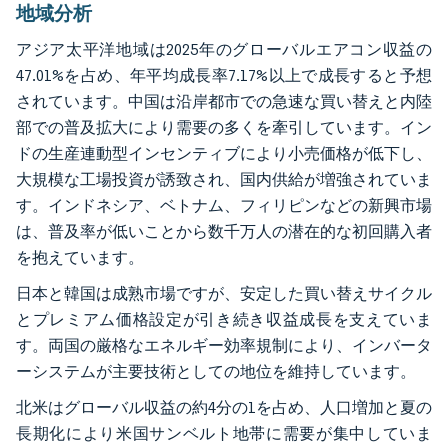
地域分析
アジア太平洋地域は2025年のグローバルエアコン収益の
47.01%を占め、年平均成長率7.17%以上で成長すると予想
されています。中国は沿岸都市での急速な買い替えと内陸
部での普及拡大により需要の多くを牽引しています。イン
ドの生産連動型インセンティブにより小売価格が低下し、
大規模な工場投資が誘致され、国内供給が増強されていま
す。インドネシア、ベトナム、フィリピンなどの新興市場
は、普及率が低いことから数千万人の潜在的な初回購入者
を抱えています。
日本と韓国は成熟市場ですが、安定した買い替えサイクル
とプレミアム価格設定が引き続き収益成長を支えていま
す。両国の厳格なエネルギー効率規制により、インバータ
ーシステムが主要技術としての地位を維持しています。
北米はグローバル収益の約4分の1を占め、人口増加と夏の
長期化により米国サンベルト地帯に需要が集中していま