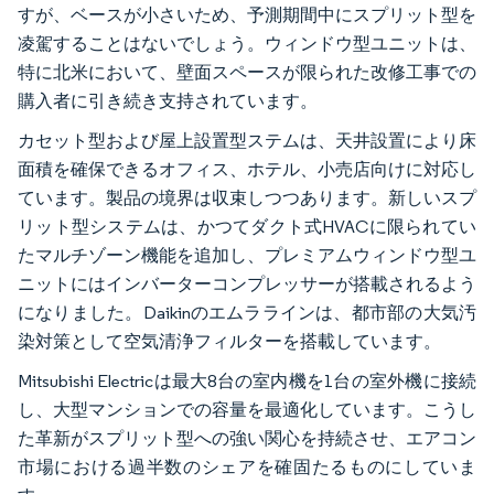
すが、ベースが小さいため、予測期間中にスプリット型を
凌駕することはないでしょう。ウィンドウ型ユニットは、
特に北米において、壁面スペースが限られた改修工事での
購入者に引き続き支持されています。
カセット型および屋上設置型ステムは、天井設置により床
面積を確保できるオフィス、ホテル、小売店向けに対応し
ています。製品の境界は収束しつつあります。新しいスプ
リット型システムは、かつてダクト式HVACに限られてい
たマルチゾーン機能を追加し、プレミアムウィンドウ型ユ
ニットにはインバーターコンプレッサーが搭載されるよう
になりました。Daikinのエムララインは、都市部の大気汚
染対策として空気清浄フィルターを搭載しています。
Mitsubishi Electricは最大8台の室内機を1台の室外機に接続
し、大型マンションでの容量を最適化しています。こうし
た革新がスプリット型への強い関心を持続させ、エアコン
市場における過半数のシェアを確固たるものにしていま