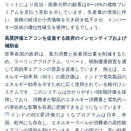
リットにより宿泊・医療分野の顧客は8〜10%の価格プレ
ミアムを支払う意欲を示しています。生産量の増加に伴
い、規模の経済が小売価格を引き続き低下させ、インバー
ター技術の優位性確立を後押しするでしょう。
高星評価エアコンを促進する政府のインセンティブおよび
補助金
世界各国の政府は、電力消費と炭素排出量を削減するた
め、ラベリングプログラム、リベート、税制優遇措置を通
じて高効率エアコンの普及を促進しています。例えば、エ
ネルギー効率局（BEE）の星評価は、インドで電気製品の
エネルギー効率を示すために広く使用されている格付けシ
ステムです。このシステムは分かりやすい5段階評価を採
用しており、消費者が製品のエネルギー消費量と電気代へ
の潜在的な影響を容易に把握できるようになっています。
[3]
インドのBEE星評価のようなプログラムは日本、米
国、欧州にも存在し、エネルギーラベルが消費者の高性能
エアコンの識別を助けています。多くの国では、高い効率