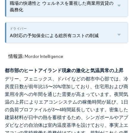
職場の快適性と ウェルネスを重視した商業用賃貸の
義務化
AI対応の予知保全による総所有コストの削減
情報源: Mordor Intelligence
都市部のヒートアイランド現象の激化と気温異常の上昇
デリー、フェニックス、ドバイなどの都市中心部では、冷
房度日数が前年比15〜20%増加しており、住宅用および商
業用冷房への年間を通じた需要が高まっています。夜間気
温の上昇によりエアコンシステムの稼働時間が延び、1日
の負荷プロファイルが3〜4時間延長しています。密集した
建築材料が日中の熱を蓄積するため、シンガポールやアブ
ダビなどの自治体は室内温度基準を設けており、事実上エ
アコンの常時稼働を義務付けています。規制がこれらの要