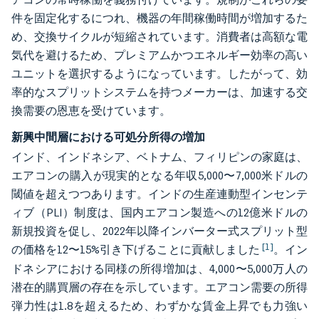
件を固定化するにつれ、機器の年間稼働時間が増加するた
め、交換サイクルが短縮されています。消費者は高額な電
気代を避けるため、プレミアムかつエネルギー効率の高い
ユニットを選択するようになっています。したがって、効
率的なスプリットシステムを持つメーカーは、加速する交
換需要の恩恵を受けています。
新興中間層における可処分所得の増加
インド、インドネシア、ベトナム、フィリピンの家庭は、
エアコンの購入が現実的となる年収5,000〜7,000米ドルの
閾値を超えつつあります。インドの生産連動型インセンテ
ィブ（PLI）制度は、国内エアコン製造への12億米ドルの
新規投資を促し、2022年以降インバーター式スプリット型
[1]
の価格を12〜15%引き下げることに貢献しました
。イン
ドネシアにおける同様の所得増加は、4,000〜5,000万人の
潜在的購買層の存在を示しています。エアコン需要の所得
弾力性は1.8を超えるため、わずかな賃金上昇でも力強い