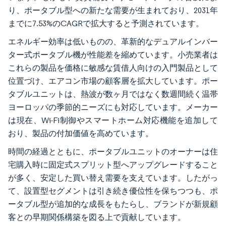
り、ポータブル型への新たな需要が生まれており、2031年
までに7.53%のCAGRで拡大すると予測されています。
エネルギー効率は低いものの、革新的なデュアルインバー
ター式ポータブル機が性能差を縮めています。小売業者は
これらの製品を価格に敏感な賃借人向けの入門製品として
位置づけ、エアコン市場の顧客層を拡大しています。ポー
タブルユニットは、熱波が数ヶ月ではなく数週間続く温帯
ヨーロッパの季節的ニーズにも対応しています。メーカー
は現在、Wi-Fi制御やスマートホーム対応機能を追加して
おり、製品の付加価値を高めています。
時間の経過とともに、ポータブルユニットのオーナーは住
宅購入時に固定式スプリット型へアップグレードすること
が多く、安定した買い替え需要を支えています。したがっ
て、設置型セグメントは引き続き優位性を保ちつつも、ポ
ータブル型が追加的な成長をもたらし、ブランドが新規顧
客との早期関係構築を図る上で貢献しています。