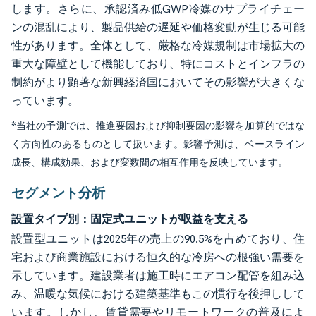
します。さらに、承認済み低GWP冷媒のサプライチェー
ンの混乱により、製品供給の遅延や価格変動が生じる可能
性があります。全体として、厳格な冷媒規制は市場拡大の
重大な障壁として機能しており、特にコストとインフラの
制約がより顕著な新興経済国においてその影響が大きくな
っています。
*当社の予測では、推進要因および抑制要因の影響を加算的ではな
く方向性のあるものとして扱います。影響予測は、ベースライン
成長、構成効果、および変数間の相互作用を反映しています。
セグメント分析
設置タイプ別：固定式ユニットが収益を支える
設置型ユニットは2025年の売上の90.5%を占めており、住
宅および商業施設における恒久的な冷房への根強い需要を
示しています。建設業者は施工時にエアコン配管を組み込
み、温暖な気候における建築基準もこの慣行を後押しして
います。しかし、賃貸需要やリモートワークの普及によ