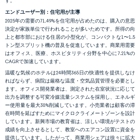
す。
エンドユーザー別：住宅用が主導
2025年の需要の71.49%を住宅用が占めたのは、購入の意思
決定が家族単位で行われることが多いためです。所得の向
上と都市部における住居の小型化が、コンパクトな1〜1.5
トン型スプリット機の普及を促進しています。商業用需要
はオフィス、医療、ホスピタリティ分野を中心に7.21%の
CAGRで加速しています。
温暖な気候のホテルは24時間365日の快適性を提供しなけ
ればならず、病院は厳格な温度・空気品質管理を必要とし
ます。オフィス開発業者は、測定された在室状況に応じて
出力を調整する可変冷媒流量システムを採用し、エネルギ
ー使用量を最大30%削減しています。小売業者は顧客の滞
在時間を延ばすためにマイクロクライメートゾーンを設計
しています。新興市場の教育省は、涼しい環境がテストの
成績を向上させるとして、教室へのエアコン設置に資金を
提供しています。したがって、商業用シェアは徐々に拡大