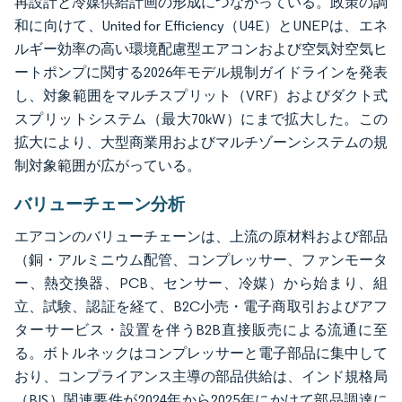
再設計と冷媒供給計画の形成につながっている。政策の調
和に向けて、United for Efficiency（U4E）とUNEPは、エネ
ルギー効率の高い環境配慮型エアコンおよび空気対空気ヒ
ートポンプに関する2026年モデル規制ガイドラインを発表
し、対象範囲をマルチスプリット（VRF）およびダクト式
スプリットシステム（最大70kW）にまで拡大した。この
拡大により、大型商業用およびマルチゾーンシステムの規
制対象範囲が広がっている。
バリューチェーン分析
エアコンのバリューチェーンは、上流の原材料および部品
（銅・アルミニウム配管、コンプレッサー、ファンモータ
ー、熱交換器、PCB、センサー、冷媒）から始まり、組
立、試験、認証を経て、B2C小売・電子商取引およびアフ
ターサービス・設置を伴うB2B直接販売による流通に至
る。ボトルネックはコンプレッサーと電子部品に集中して
おり、コンプライアンス主導の部品供給は、インド規格局
（BIS）関連要件が2024年から2025年にかけて部品調達に