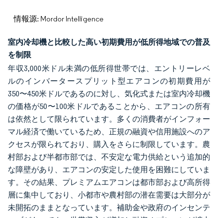
情報源: Mordor Intelligence
室内冷却機と比較した高い初期費用が低所得地域での普及
を制限
年収3,000米ドル未満の低所得世帯では、エントリーレベ
ルのインバータースプリット型エアコンの初期費用が
350〜450米ドルであるのに対し、気化式または室内冷却機
の価格が50〜100米ドルであることから、エアコンの所有
は依然として限られています。多くの消費者がインフォー
マル経済で働いているため、正規の融資や信用施設へのア
クセスが限られており、購入をさらに制限しています。農
村部および半都市部では、不安定な電力供給という追加的
な障壁があり、エアコンの安定した使用を困難にしていま
す。その結果、プレミアムエアコンは都市部および高所得
層に集中しており、小都市や農村部の潜在需要は大部分が
未開拓のままとなっています。補助金や政府のインセンテ