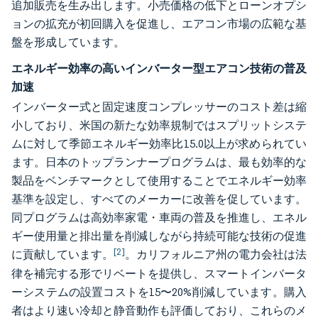
追加販売を生み出します。小売価格の低下とローンオプシ
ョンの拡充が初回購入を促進し、エアコン市場の広範な基
盤を形成しています。
エネルギー効率の高いインバーター型エアコン技術の普及
加速
インバーター式と固定速度コンプレッサーのコスト差は縮
小しており、米国の新たな効率規制ではスプリットシステ
ムに対して季節エネルギー効率比15.0以上が求められてい
ます。日本のトップランナープログラムは、最も効率的な
製品をベンチマークとして使用することでエネルギー効率
基準を設定し、すべてのメーカーに改善を促しています。
同プログラムは高効率家電・車両の普及を推進し、エネル
ギー使用量と排出量を削減しながら持続可能な技術の促進
[2]
に貢献しています。
。カリフォルニア州の電力会社は法
律を補完する形でリベートを提供し、スマートインバータ
ーシステムの設置コストを15〜20%削減しています。購入
者はより速い冷却と静音動作も評価しており、これらのメ