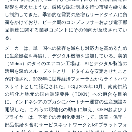
影響を与えたような、厳格な認証制度を持つ市場を繰り返
し制約してきた。季節的な需要の急増もリードタイムに負
荷をかけており、ピーク期のコンプレッサーおよび電子部
品調達に関する業界コメントにその傾向が反映されてい
る。
メーカーは、単一国への依存を減らし対応力を高めるため
に生産拠点を再編し、デジタル機能を追加している。美的
（Midea）のタイのエアコン工場は、AIとデジタル製造の
活用を深めスループットとリードタイムを安定させたこと
が評価され、2025年に世界経済フォーラムからライトハウ
スサイトとして認定された。LGは2025年10月、南南供給
の強化と地元の国内調達要件（TDKN）への適合を目的
に、インドネシアのブカシにパートナー運営の生産施設を
開設した。これらの現地化の動きに加え、OEMおよびサ
プライヤーは、下流での差別化要因として、設置・保守・
部品供給を含むサービスネットワークとIoTプラットフォ