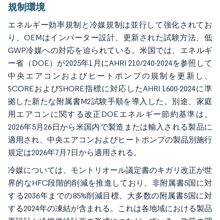
画像 © Mordor Intelligence。再利用にはCC BY 4.0の表示が必要です。
規制環境
エネルギー効率規制と冷媒規制は並行して強化されてお
り、OEMはインバーター設計、更新された試験方法、低
GWP冷媒への対応を迫られている。米国では、エネルギ
ー省（DOE）が2025年1月にAHRI 210/240-2024を参照して
中央エアコンおよびヒートポンプの規制を更新し、
SCOREおよびSHORE指標に対応したAHRI 1600-2024に準
拠した新たな附属書M2試験手順を導入した。別途、家庭
用エアコンに関する改正DOEエネルギー節約基準は、
2026年5月26日から米国内で製造または輸入される製品に
適用され、中央エアコンおよびヒートポンプの製品別施行
規定は2026年7月7日から適用される。
冷媒については、モントリオール議定書のキガリ改正が世
界的なHFC段階的削減を推進しており、非附属書5国に対
する2036年までの85%削減目標、大多数の附属書5国に対
する2024年の凍結が含まれる。これは各地域における製品