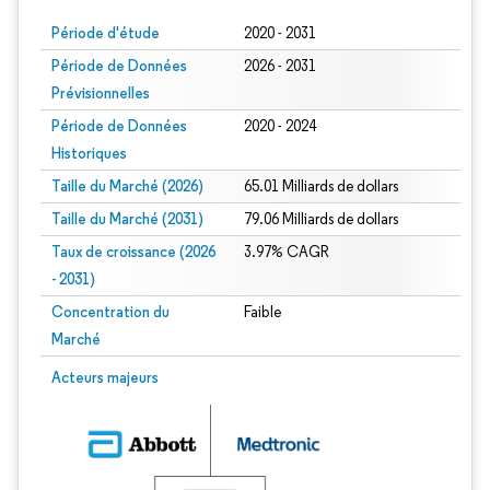
Période d'étude
2020 - 2031
Période de Données
2026 - 2031
Prévisionnelles
Période de Données
2020 - 2024
Historiques
Taille du Marché (2026)
65.01 Milliards de dollars
Taille du Marché (2031)
79.06 Milliards de dollars
Taux de croissance (2026
3.97% CAGR
- 2031)
Concentration du
Faible
Marché
Image © Mordor Intelligence. La réutilisation nécessite une attribution sous CC 
Acteurs majeurs