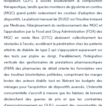
récepteurs GLP-1 à succès bouleversent la composition
thérapeutique, tandis que les moniteurs de glycémie en continu
(MGC) grand public redessinent les courbes d'adoption des
dispositifs. Le plafond mensuel de 35 USD sur l'insuline instauré
par Medicare, l'élargissement du remboursement des MGC et
l'approbation par la Food and Drug Administration (FDA) des
MGC en vente libre (OTC) abaissent collectivement les
obstacles à l'accès, accélérant la pénétration chez les patients
atteints de diabète de type 2 qui s'appuyaient auparavant sur
des tests par piqûre au doigt. Parallèlement, l'intégration
verticale des gestionnaires de prestations pharmaceutiques
(PBM) des pharmacies de détail oriente les formulaires vers
des insulines biosimilaires préférées, comprimant les marges
brutes des acteurs établis tout en libérant les budgets des
ménages pour l'acquisition de dispositifs avancés. L'intensité
concurrentielle s'accroît à mesure que les falaises de brevets
déclenchent des guerres de prix et que les contraintes
d'approvisionnement en GLP-1 ouvrent des opportunités de