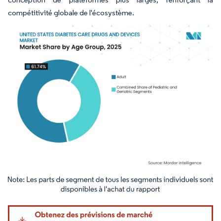
compétitivité globale de l'écosystème.
Image © Mordor Intelligence. La réutilisation nécessite une attribution sous CC BY 4.