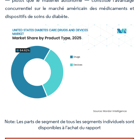
— plutôt que le matériel autonome — constitue l'avantage
concurrentiel sur le marché américain des médicaments et
dispositifs de soins du diabète.
Image © Mordor Intelligence. La réutilisation nécessite une attribution sous CC BY 4.