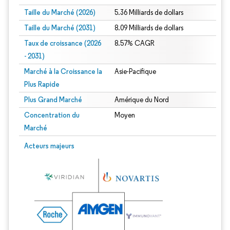
Taille du Marché (2026)
5.36 Milliards de dollars
Taille du Marché (2031)
8.09 Milliards de dollars
Taux de croissance (2026
8.57% CAGR
- 2031)
Marché à la Croissance la
Asie-Pacifique
Plus Rapide
Plus Grand Marché
Amérique du Nord
Concentration du
Moyen
Marché
Image © Mordor Intelligence. La réutilisation nécessite une attribution sous CC 
Acteurs majeurs