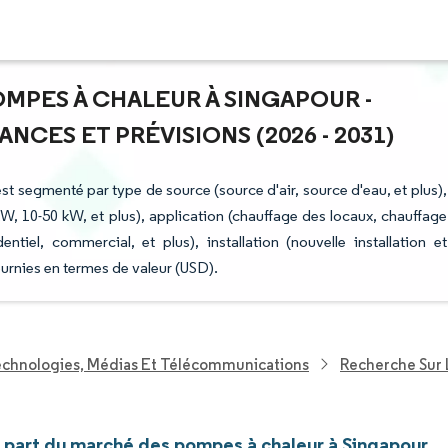
OMPES À CHALEUR À SINGAPOUR -
NCES ET PRÉVISIONS (2026 - 2031)
t segmenté par type de source (source d'air, source d'eau, et plus),
0 kW, 10-50 kW, et plus), application (chauffage des locaux, chauffage
dentiel, commercial, et plus), installation (nouvelle installation et
urnies en termes de valeur (USD).
echnologies, Médias Et Télécommunications
Recherche Sur 
et part du marché des pompes à chaleur à Singapour