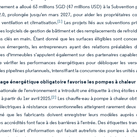
ement a alloué 63 millions SGD (47 millions USD) à la Subvention p
 2.0, prolongée jusqu'en mars 2027, pour aider les propriétaires
[1]
 ventilation et climatisation.
Les projets liés aux subventions p
des logiciels de gestion de bâtiment et des remplacements de refroid
s clés en main. Étant donné que les surfaces éligibles sont concent
aux émergents, les entrepreneurs ayant des relations préalable
ires d'immeubles s'appuient également sur des partenaires capabl
e vérifier les performances énergétiques pour débloquer les ver
des pipelines pluriannuels, intensifiant la concurrence pour les unités
age énergétique obligatoire favorise les pompes à chaleur 
ationale de l'environnement a introduit une étiquette à cinq étoiles 
[2]
à partir du 1er avril 2025.
Les chauffe-eau à pompe à chaleur obti
 électriques à résistance conventionnelles atteignent rarement deux 
né que les fabricants doivent enregistrer leurs modèles auprès 
es accrédités font face à des barrières à l'entrée. Des étiquettes t
uisent l'écart d'information qui faisait autrefois des pompes à cha