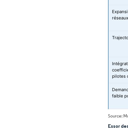
Expansi
réseaux 
Traject
Intégra
coeffic
pilotes 
Demande
faible 
Source: Mo
Essor des