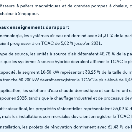
idisseurs à paliers magnétiques et de grandes pompes à chaleur,
haleur à Singapour.
paux enseignements du rapport
technologie, les systèmes air-eau ont dominé avec 51,31 % de la pa
aient progresser à un TCAC de 5,02 % jusqu'en 2031.
type de source, les unités à source d'air détenaient 48,78 % de la
is que les systèmes à source hybride devraient afficher le TCAC le pl
capacité, le segment 10-50 kW représentait 38,23 % de la taille du
la tranche 50-200 kW devrait enregistrer le TCAC le plus élevé de 4,4
application, les solutions d'eau chaude domestique et sanitaire ont
apour en 2025, tandis que le chauffage industriel et de processus de
utilisateur final, les propriétés résidentielles représentaient 55,09
, mais les installations commerciales devraient enregistrer le TCAC l
installation, les projets de rénovation dominaient avec 61,43 % de