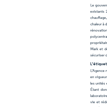
Le gouvern
existants
chauffage,
chaleur à 
rénovation
polycentr
propriéta
Mark et d
sécuriser 
L'étiquet
L'Agence n
en vigueur 
les unités
Étant don
laboratoir
vie et réd