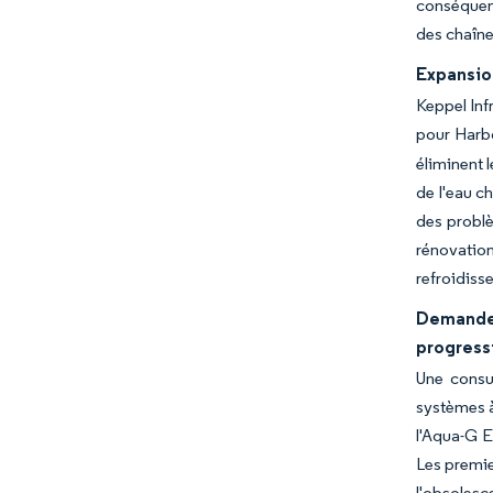
conséquenc
des chaîne
Expansio
Keppel Inf
pour Harbo
éliminent 
de l'eau c
des problè
rénovation
refroidiss
Demande 
progress
Une consu
systèmes à
l'Aqua-G E
Les premie
l'obsolesc