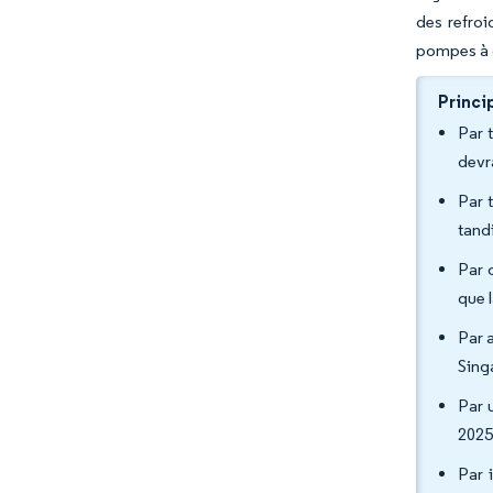
des refro
pompes à c
Princi
Par 
devr
Par 
tand
Par 
que 
Par 
Sing
Par 
2025
Par 