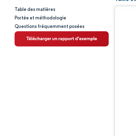
Table des matières
Taille et part de marché
Portée et méthodologie
Questions fréquemment posées
Analyse du marché
Tendances et perspectives
Analyse des segments
Analyse géographique
Paysage concurrentiel
Acteurs majeurs
Évolutions de l'industrie