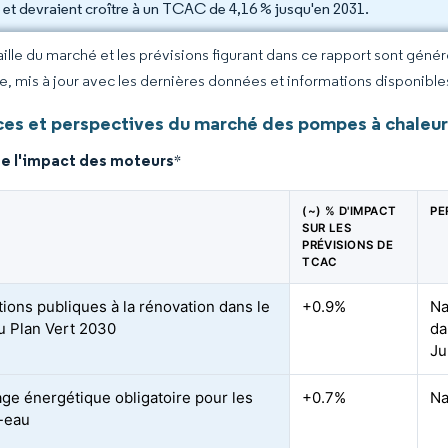
 et devraient croître à un TCAC de 4,16 % jusqu'en 2031.
taille du marché et les prévisions figurant dans ce rapport sont géné
ce, mis à jour avec les dernières données et informations disponible
es et perspectives du marché des pompes à chaleur
de l'impact des moteurs
*
(~) % D'IMPACT
PE
SUR LES
PRÉVISIONS DE
TCAC
ions publiques à la rénovation dans le
+0.9%
Na
u Plan Vert 2030
da
Ju
age énergétique obligatoire pour les
+0.7%
Na
-eau