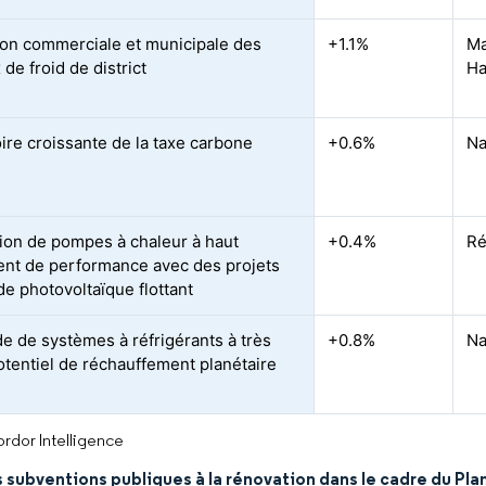
on commerciale et municipale des
+1.1%
Ma
de froid de district
Ha
oire croissante de la taxe carbone
+0.6%
Na
tion de pompes à chaleur à haut
+0.4%
Ré
ient de performance avec des projets
de photovoltaïque flottant
 de systèmes à réfrigérants à très
+0.8%
Na
potentiel de réchauffement planétaire
rdor Intelligence
 subventions publiques à la rénovation dans le cadre du Pla