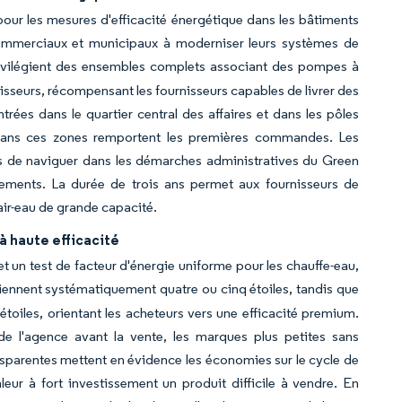
our les mesures d'efficacité énergétique dans les bâtiments
 commerciaux et municipaux à moderniser leurs systèmes de
rivilégient des ensembles complets associant des pompes à
isseurs, récompensant les fournisseurs capables de livrer des
rées dans le quartier central des affaires et dans les pôles
s dans ces zones remportent les premières commandes. Les
es de naviguer dans les démarches administratives du Green
sements. La durée de trois ans permet aux fournisseurs de
 air-eau de grande capacité.
à haute efficacité
et un test de facteur d'énergie uniforme pour les chauffe-eau,
ennent systématiquement quatre ou cinq étoiles, tandis que
étoiles, orientant les acheteurs vers une efficacité premium.
de l'agence avant la vente, les marques plus petites sans
ransparentes mettent en évidence les économies sur le cycle de
leur à fort investissement un produit difficile à vendre. En