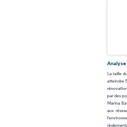
Analyse
La taille 
atteindre 
rénovation 
par des po
Marina Bay
aux résea
l'environ
réglementa