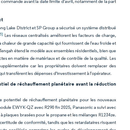
 commande avant la date limite d'avril, notamment de la part
ct
rong Lake District et SP Group a sécurisé un système distribué
3]
Les réseaux centralisés améliorent les facteurs de charge,
 chaleur de grande capacité qui fournissent de l'eau froide et
Tengah étend le modèle aux ensembles résidentiels, bien que
es en matière de matériaux et de contrôle de la qualité. Les
supplémentaire car les propriétaires doivent remplacer des
ui transfèrent les dépenses d'investissement à l'opérateur.
tiel de réchauffement planétaire avant la réduction
 potentiel de réchauffement planétaire pour les nouveaux
 le module EWYK-QZ avec R290 fin 2025, Panasonic a suivi avec
 à plaques brasées pour le propane et les mélanges R1234ze.
certitude de conformité, tandis que les retardataires risquent
e route accélérée comprime les cycles de développement des