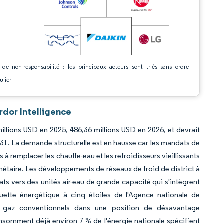
 de non-responsabilité : les principaux acteurs sont triés sans ordre
ulier
rdor Intelligence
illions USD en 2025, 486,36 millions USD en 2026, et devrait
31. La demande structurelle est en hausse car les mandats de
 à remplacer les chauffe-eau et les refroidisseurs vieillissants
anétaire. Les développements de réseaux de froid de district à
ts vers des unités air-eau de grande capacité qui s'intègrent
quette énergétique à cinq étoiles de l'Agence nationale de
t à gaz conventionnels dans une position de désavantage
nsomment déjà environ 7 % de l'énergie nationale spécifient