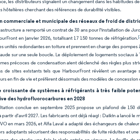
e, les distributeurs signalent un changement dans les habitudes de
s hôtelières cherchant des références de durabilité visibles.
n commerciale et municipale des réseaux de froid de distri
rastructure a remporté un contrat de 30 ans pour l'installation de Ju
[
urFront en janvier 2026, totalisant 17 150 tonnes de réfrigération.
les unités redondantes en toiture et prennent en charge des pompes à
haude sur une seule boucle. Le déploiement de logements sociaux à 
mes précoces de condensation aient déclenché des règles plus strict
s de sites existants tels que HarbourFront révèlent un avantage 
eurs en fin de vie et préfèrent désormais des modèles de concession q
croissante de systèmes à réfrigérants à très faible poten
ive des hydrofluorocarbures en 2028
ltation conclue en septembre 2025 propose un plafond de 150 de
 partir d'avril 2027. Les fabricants ont déjà réagi : Daikin a lancé
VO en mars 2026, et Alfa Laval a adapté des échangeurs de chaleur
rs adoptants sécurisent des responsabilités de fuite réduites et une 
ence des stocks une fois la règle entrée en vigueur. La feuille d