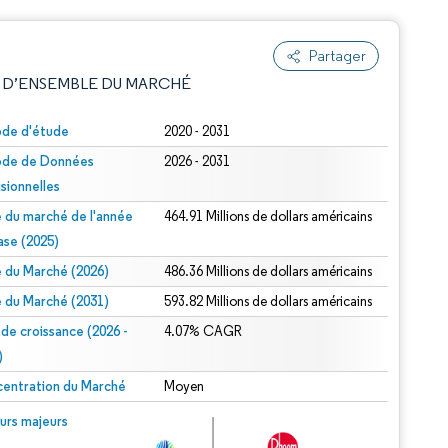
Partager
 D’ENSEMBLE DU MARCHÉ
ode d'étude
2020 - 2031
ode de Données
2026 - 2031
isionnelles
le du marché de l'année
464.91 Millions de dollars américains
ase (2025)
le du Marché (2026)
486.36 Millions de dollars américains
e attribution sous CC BY 4.0.
le du Marché (2031)
593.82 Millions de dollars américains
 de croissance (2026 -
4.07% CAGR
)
entration du Marché
Moyen
© Mordor Intelligence. La réutilisation nécessite une attribution sous CC BY 4.0.
urs majeurs