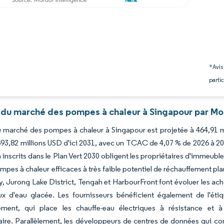
*Avis
partic
 du marché des pompes à chaleur à Singapour par Mo
du marché des pompes à chaleur à Singapour est projetée à 464,91 m
593,82 millions USD d'ici 2031, avec un TCAC de 4,07 % de 2026 à 20
inscrits dans le Plan Vert 2030 obligent les propriétaires d'immeubles
mpes à chaleur efficaces à très faible potentiel de réchauffement pl
, Jurong Lake District, Tengah et HarbourFront font évoluer les acha
ux d'eau glacée. Les fournisseurs bénéficient également de l'éti
nement, qui place les chauffe-eau électriques à résistance e
ire. Parallèlement, les développeurs de centres de données qui co