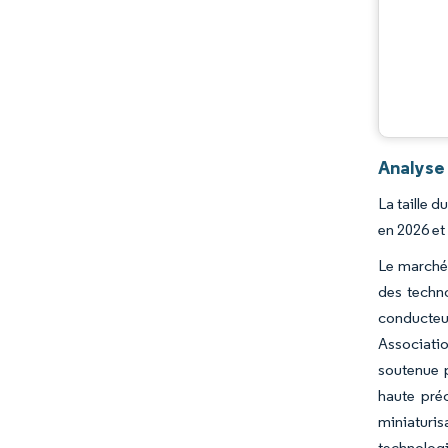
Évolutions de l'industrie
Analyse
La taille 
en 2026 et
Le marché 
des techno
conducteu
Associati
soutenue p
haute préc
miniaturis
technolog