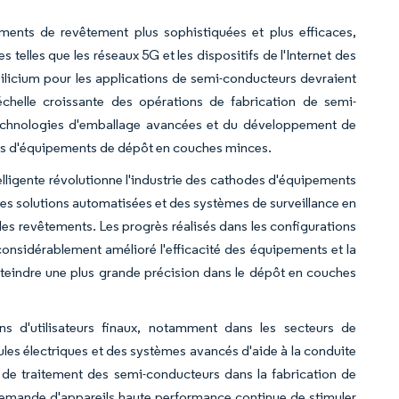
ments de revêtement plus sophistiquées et plus efficaces,
lles que les réseaux 5G et les dispositifs de l'Internet des
 silicium pour les applications de semi-conducteurs devraient
échelle croissante des opérations de fabrication de semi-
echnologies d'emballage avancées et du développement de
ses d'équipements de dépôt en couches minces.
ntelligente révolutionne l'industrie des cathodes d'équipements
des solutions automatisées et des systèmes de surveillance en
des revêtements. Les progrès réalisés dans les configurations
considérablement amélioré l'efficacité des équipements et la
teindre une plus grande précision dans le dépôt en couches
ns d'utilisateurs finaux, notamment dans les secteurs de
cules électriques et des systèmes avancés d'aide à la conduite
 de traitement des semi-conducteurs dans la fabrication de
demande d'appareils haute performance continue de stimuler