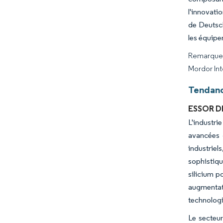
l'innovati
de Deutsch
les équip
Remarque :
Mordor Int
Tendanc
ESSOR D
L'industr
avancées d
industrie
sophistiq
silicium p
augmentati
technologie
Le secteur