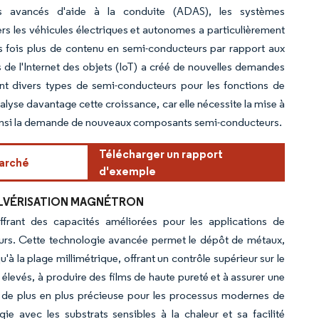
s avancés d'aide à la conduite (ADAS), les systèmes
ers les véhicules électriques et autonomes a particulièrement
s fois plus de contenu en semi-conducteurs par rapport aux
fs de l'Internet des objets (IoT) a créé de nouvelles demandes
ant divers types de semi-conducteurs pour les fonctions de
lyse davantage cette croissance, car elle nécessite la mise à
t ainsi la demande de nouveaux composants semi-conducteurs.
Télécharger un rapport
arché
d'exemple
LVÉRISATION MAGNÉTRON
frant des capacités améliorées pour les applications de
urs. Cette technologie avancée permet le dépôt de métaux,
à la plage millimétrique, offrant un contrôle supérieur sur le
élevés, à produire des films de haute pureté et à assurer une
e de plus en plus précieuse pour les processus modernes de
ie avec les substrats sensibles à la chaleur et sa facilité