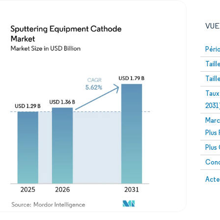
VUE
Péri
Tail
Tail
Taux
2031
Marc
Image © Mordor Intelligence. La réutilisation nécessite un
Plus
Plus
Conc
Image 
Acte