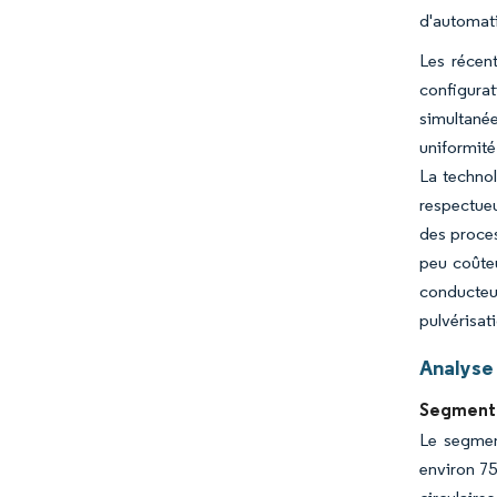
d'automati
Les récen
configura
simultanée
uniformité
La technol
respectueu
des proces
peu coûteu
conducteu
pulvérisati
Analyse
Segment 
Le segmen
environ 75