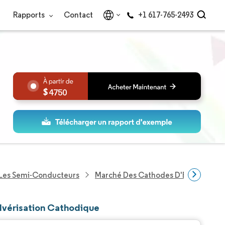
Rapports
Contact
+1 617-765-2493
4750
 Les Semi-Conducteurs
Marché Des Cathodes D'Équipements
lvérisation Cathodique