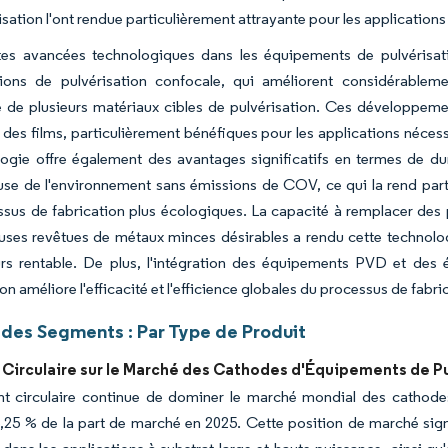
sation l'ont rendue particulièrement attrayante pour les applications 
tes avancées technologiques dans les équipements de pulvérisati
tions de pulvérisation confocale, qui améliorent considérablemen
 de plusieurs matériaux cibles de pulvérisation. Ces développeme
 des films, particulièrement bénéfiques pour les applications néces
ogie offre également des avantages significatifs en termes de dur
se de l'environnement sans émissions de COV, ce qui la rend partic
sus de fabrication plus écologiques. La capacité à remplacer des p
ses revêtues de métaux minces désirables a rendu cette technologi
rs rentable. De plus, l'intégration des équipements PVD et des
on améliore l'efficacité et l'efficience globales du processus de fabri
 des Segments : Par Type de Produit
Circulaire sur le Marché des Cathodes d'Équipements de P
t circulaire continue de dominer le marché mondial des cathodes
,25 % de la part de marché en 2025. Cette position de marché signif