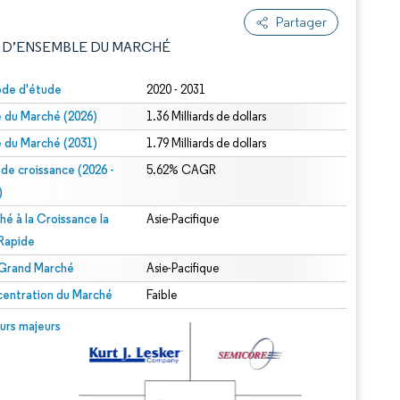
Partager
 D’ENSEMBLE DU MARCHÉ
ode d'étude
2020 - 2031
le du Marché (2026)
1.36 Milliards de dollars
le du Marché (2031)
1.79 Milliards de dollars
 de croissance (2026 -
5.62% CAGR
)
hé à la Croissance la
Asie-Pacifique
e attribution sous CC BY 4.0.
 Rapide
 Grand Marché
Asie-Pacifique
entration du Marché
Faible
© Mordor Intelligence. La réutilisation nécessite une attribution sous CC BY 4.0.
urs majeurs