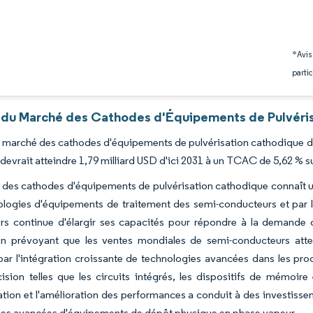
*Avis
partic
 du Marché des Cathodes d'Équipements de Pulvéris
du marché des cathodes d'équipements de pulvérisation cathodique de
 devrait atteindre 1,79 milliard USD d'ici 2031 à un TCAC de 5,62 % s
des cathodes d'équipements de pulvérisation cathodique connaît une
logies d'équipements de traitement des semi-conducteurs et par l'a
rs continue d'élargir ses capacités pour répondre à la demande c
on prévoyant que les ventes mondiales de semi-conducteurs attei
ar l'intégration croissante de technologies avancées dans les pr
ision telles que les circuits intégrés, les dispositifs de mémoire 
ation et l'amélioration des performances a conduit à des investiss
ies avancées d'équipements de dépôt physique en phase vapeur.