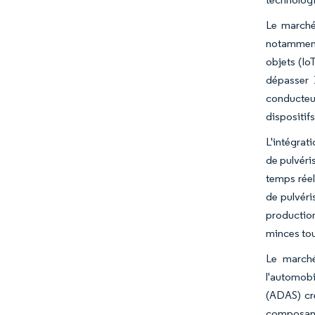
Le marché
notamment 
objets (Io
dépasser 
conducteu
dispositif
L'intégrat
de pulvéri
temps réel
de pulvéri
production
minces tout
Le marché
l'automobi
(ADAS) cr
composants