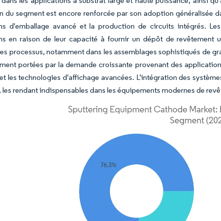
s dans les applications à substrat large et haute puissance, ainsi 
n du segment est encore renforcée par son adoption généralisée d
ons d'emballage avancé et la production de circuits intégrés. L
ns en raison de leur capacité à fournir un dépôt de revêtement un
des processus, notamment dans les assemblages sophistiqués de g
ment portées par la demande croissante provenant des applications
t les technologies d'affichage avancées. L'intégration des système
s, les rendant indispensables dans les équipements modernes de re