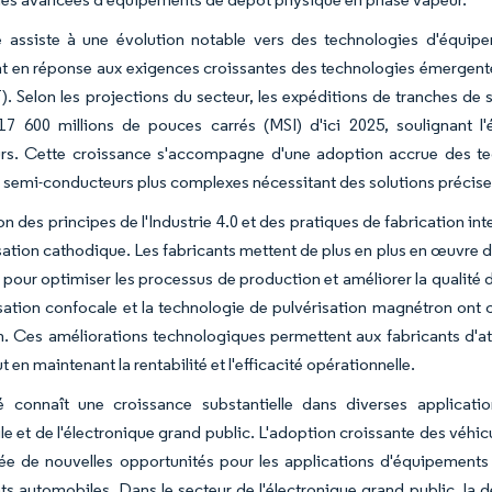
 assiste à une évolution notable vers des technologies d'équipe
en réponse aux exigences croissantes des technologies émergentes te
T). Selon les projections du secteur, les expéditions de tranches de
17 600 millions de pouces carrés (MSI) d'ici 2025, soulignant l'
rs. Cette croissance s'accompagne d'une adoption accrue des t
s semi-conducteurs plus complexes nécessitant des solutions préci
ion des principes de l'Industrie 4.0 et des pratiques de fabrication i
sation cathodique. Les fabricants mettent de plus en plus en œuvre 
 pour optimiser les processus de production et améliorer la qualité 
sation confocale et la technologie de pulvérisation magnétron ont 
. Ces améliorations technologiques permettent aux fabricants d'at
 en maintenant la rentabilité et l'efficacité opérationnelle.
 connaît une croissance substantielle dans diverses applicatio
le et de l'électronique grand public. L'adoption croissante des véhi
ée de nouvelles opportunités pour les applications d'équipements
 automobiles. Dans le secteur de l'électronique grand public, la 