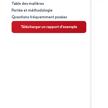
Table des matières
Aperçu du marché
Portée et méthodologie
Questions fréquemment posées
Analyse du marché
Principales tendances du marché
Analyse des segments
Analyse géographique
Analyse de la chaîne de valeur
Paysage concurrentiel
Acteurs majeurs
Opportunités et perspectives