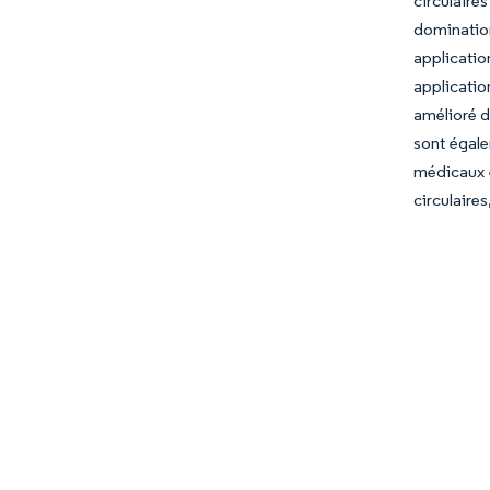
circulaire
dominatio
applicati
applicatio
amélioré 
sont égale
médicaux e
circulaire