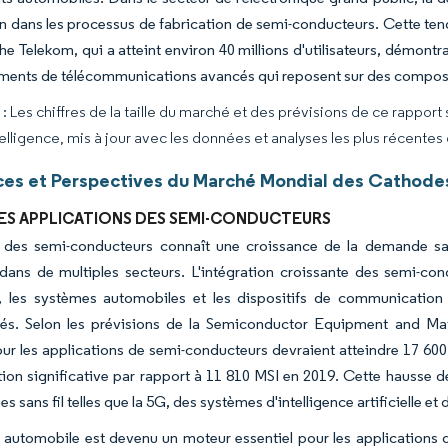
on dans les processus de fabrication de semi-conducteurs. Cette tend
e Telekom, qui a atteint environ 40 millions d'utilisateurs, démontr
ements de télécommunications avancés qui reposent sur des compos
 Les chiffres de la taille du marché et des prévisions de ce rapport
elligence, mis à jour avec les données et analyses les plus récentes
es et Perspectives du Marché Mondial des Cathode
ES APPLICATIONS DES SEMI-CONDUCTEURS
ie des semi-conducteurs connaît une croissance de la demande san
ans de multiples secteurs. L'intégration croissante des semi-con
ls, les systèmes automobiles et les dispositifs de communication
ués. Selon les prévisions de la Semiconductor Equipment and Mate
our les applications de semi-conducteurs devraient atteindre 17 600
on significative par rapport à 11 810 MSI en 2019. Cette hausse d
s sans fil telles que la 5G, des systèmes d'intelligence artificielle e
 automobile est devenu un moteur essentiel pour les applications 