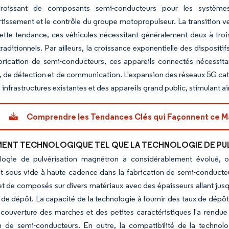
roissant de composants semi-conducteurs pour les système
rtissement et le contrôle du groupe motopropulseur. La transition v
ette tendance, ces véhicules nécessitant généralement deux à troi
traditionnels. Par ailleurs, la croissance exponentielle des dispositi
abrication de semi-conducteurs, ces appareils connectés nécessit
, de détection et de communication. L'expansion des réseaux 5G cata
 infrastructures existantes et des appareils grand public, stimulan
Comprendre les Tendances Clés qui Façonnent ce M
ENT TECHNOLOGIQUE TEL QUE LA TECHNOLOGIE DE PU
logie de pulvérisation magnétron a considérablement évolué, of
t sous vide à haute cadence dans la fabrication de semi-conducte
 et de composés sur divers matériaux avec des épaisseurs allant jusqu'
de dépôt. La capacité de la technologie à fournir des taux de dépôt 
 couverture des marches et des petites caractéristiques l'a rendu
n de semi-conducteurs. En outre, la compatibilité de la technolog