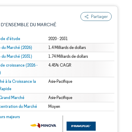
Partager
 D’ENSEMBLE DU MARCHÉ
ode d'étude
2020 - 2031
le du Marché (2026)
1.4 Milliards de dollars
le du Marché (2031)
1.74 Milliards de dollars
 de croissance (2026 -
4.45% CAGR
)
hé à la Croissance la
Asie-Pacifique
e attribution sous CC BY 4.0.
 Rapide
 Grand Marché
Asie-Pacifique
entration du Marché
Moyen
© Mordor Intelligence. La réutilisation nécessite une attribution sous CC BY 4.0.
urs majeurs