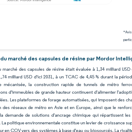
*Avis
partic
 du marché des capsules de résine par Mordor Intell
du marché des capsules de résine était évaluée à 1,34 milliard USD
1,74 milliard USD d'ici 2031, à un TCAC de 4,45 % durant la période
ne mécanisée, la construction rapide de tunnels de métro ferro
tions d'immeubles de grande hauteur continuent d'alimenter l'adopt
llées. Les plateformes de forage automatisées, qui imposent des ch
on des réseaux de métro en Asie et en Europe, ainsi que le renf
la demande de solutions d'ancrage chimique qui répartissent les
 La politique environnementale constitue un levier de croissance sup
ur en COV vers des systèmes à base d'eau ou biosourcés. La rivalité 