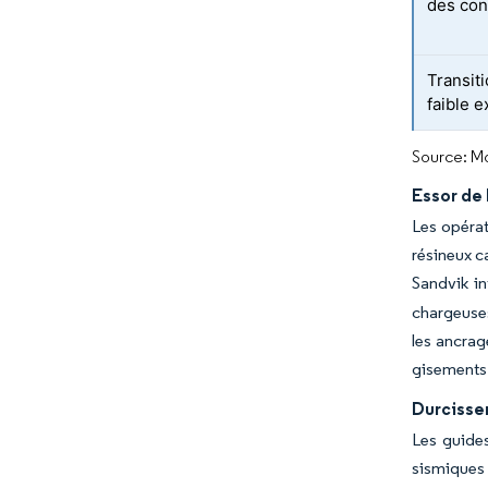
des con
Transit
faible 
Source: Mo
Essor de 
Les opérat
résineux c
Sandvik in
chargeuses
les ancrag
gisements 
Durcisse
Les guides
sismiques 