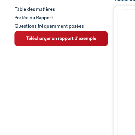
Table des matières
Taille et part de marché
Portée du Rapport
Questions fréquemment posées
Analyse du marché
Tendances et perspectives
Analyse des segments
Analyse géographique
Paysage concurrentiel
Acteurs majeurs
Évolutions de l'industrie