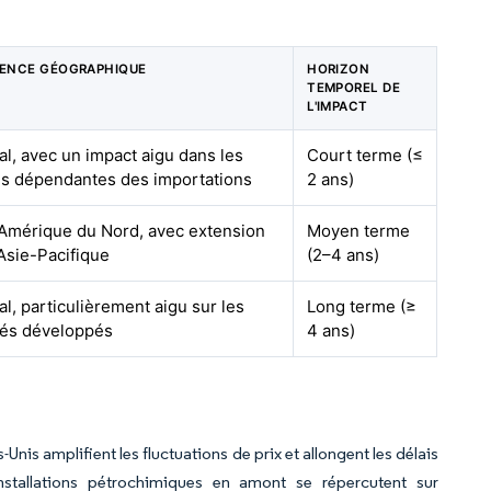
NENCE GÉOGRAPHIQUE
HORIZON
TEMPOREL DE
L'IMPACT
l, avec un impact aigu dans les
Court terme (≤
ns dépendantes des importations
2 ans)
 Amérique du Nord, avec extension
Moyen terme
'Asie-Pacifique
(2–4 ans)
l, particulièrement aigu sur les
Long terme (≥
és développés
4 ans)
nis amplifient les fluctuations de prix et allongent les délais
nstallations pétrochimiques en amont se répercutent sur