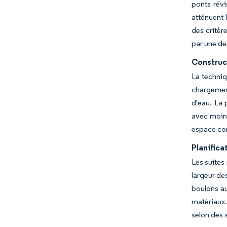
ponts révi
atténuent 
des critèr
par une de
Construct
La techniq
chargement
d'eau. La 
avec moins
espace con
Planific
Les suites
largeur de
boulons a
matériaux
selon des 