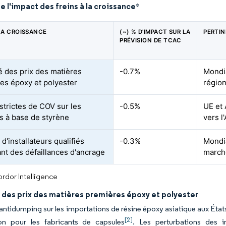
e l'impact des freins à la croissance
*
 LA CROISSANCE
(~) % D'IMPACT SUR LA
PERTI
PRÉVISION DE TCAC
té des prix des matières
-0.7%
Mondia
es époxy et polyester
régio
 strictes de COV sur les
-0.5%
UE et
s à base de styrène
vers l
d'installateurs qualifiés
-0.3%
Mondia
ant des défaillances d'ancrage
march
rdor Intelligence
é des prix des matières premières époxy et polyester
 antidumping sur les importations de résine époxy asiatique aux États-U
[2]
son pour les fabricants de capsules
. Les perturbations des i