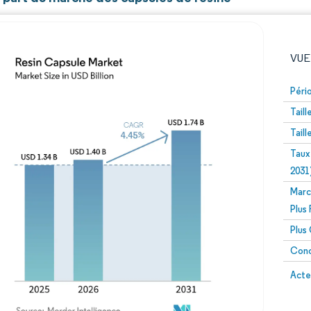
VUE
Péri
Tail
Tail
Taux
2031
Marc
Image © Mordor Intelligence. La réutilisation nécessite un
Plus
Plus
Conc
Image 
Acte