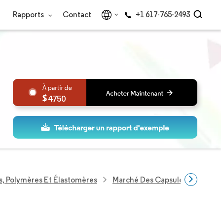
Rapports
Contact
+1 617-765-2493
4750
s, Polymères Et Élastomères
Marché Des Capsules De Résin