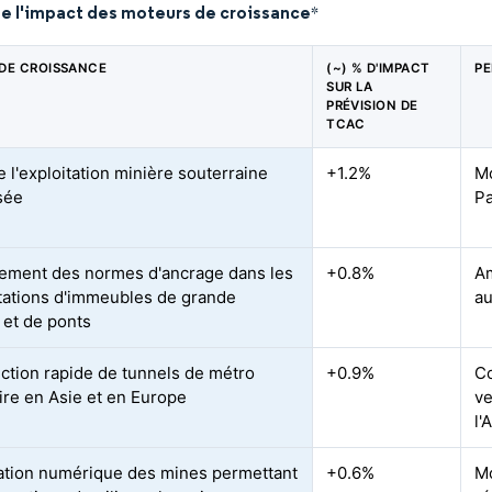
de l'impact des moteurs de croissance
*
DE CROISSANCE
(~) % D'IMPACT
PE
SUR LA
PRÉVISION DE
TCAC
 l'exploitation minière souterraine
+1.2%
Mo
sée
Pa
ement des normes d'ancrage dans les
+0.8%
Am
itations d'immeubles de grande
au
 et de ponts
ction rapide de tunnels de métro
+0.9%
Cœ
aire en Asie et en Europe
ve
l'
cation numérique des mines permettant
+0.6%
Mo