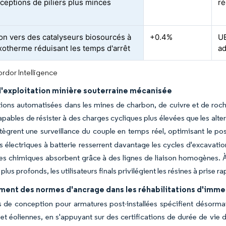
ceptions de piliers plus minces
ré
ion vers des catalyseurs biosourcés à
+0.4%
UE
exotherme réduisant les temps d'arrêt
ad
rdor Intelligence
l'exploitation minière souterraine mécanisée
ions automatisées dans les mines de charbon, de cuivre et de roch
apables de résister à des charges cycliques plus élevées que les alte
tègrent une surveillance du couple en temps réel, optimisant le pos
 électriques à batterie resserrent davantage les cycles d'excavatio
es chimiques absorbent grâce à des lignes de liaison homogènes. À 
plus profonds, les utilisateurs finals privilégient les résines à prise
ment des normes d'ancrage dans les réhabilitations d'imme
 de conception pour armatures post-installées spécifient désorma
et éoliennes, en s'appuyant sur des certifications de durée de vi