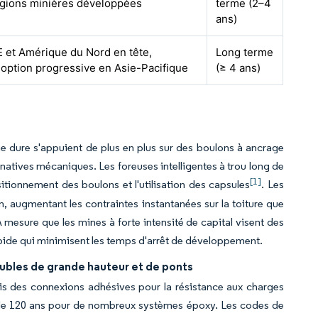
gions minières développées
terme (2–4
ans)
 et Amérique du Nord en tête,
Long terme
option progressive en Asie-Pacifique
(≥ 4 ans)
e dure s'appuient de plus en plus sur des boulons à ancrage
rnatives mécaniques. Les foreuses intelligentes à trou long de
[1]
itionnement des boulons et l'utilisation des capsules
. Les
n, augmentant les contraintes instantanées sur la toiture que
mesure que les mines à forte intensité de capital visent des
 rapide qui minimisent les temps d'arrêt de développement.
ubles de grande hauteur et de ponts
is des connexions adhésives pour la résistance aux charges
e de 120 ans pour de nombreux systèmes époxy. Les codes de