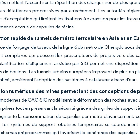
sés mettent l'accent sur la répartition des charges sur de plus gr
les défaillances progressives par arrachement. Les autorités régle
es d'acceptation qui limitent les fixations à expansion pour les trava
mande accrue de capsules de résine.
ion rapide de tunnels de métro ferroviaire en Asie et en E
ue de fonçage de tuyaux de la ligne 6 du métro de Chengdu sous des 
 complexes qui poussent les prescripteurs de projets vers des ca
planification d'alignement assistée par SIG permet une disposition
 de boulons. Les tunnels urbains européens imposent de plus en plus
finé, accélérant l'adoption des systèmes à catalyseur à base d'eau.
ation numérique des mines permettant des conceptions de pi
 modernes de CAO-SIG modélisent la déformation des roches avec un
s piliers tout en préservant la sécurité grâce à des grilles de suppor
ugmente la consommation de capsules par mètre d'avancement, con
. Les systèmes de support robotisés temporaires se coordonnent 
schémas préprogrammés qui favorisent la cohérence des capsules.