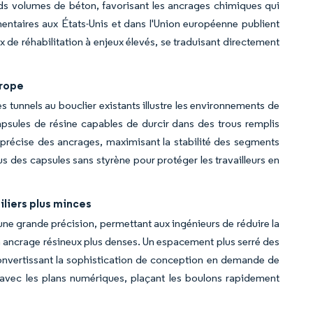
ands volumes de béton, favorisant les ancrages chimiques qui
mentaires aux États-Unis et dans l'Union européenne publient
ux de réhabilitation à enjeux élevés, se traduisant directement
urope
tunnels au bouclier existants illustre les environnements de
psules de résine capables de durcir dans des trous remplis
 précise des ancrages, maximisant la stabilité des segments
 des capsules sans styrène pour protéger les travailleurs en
liers plus minces
e grande précision, permettant aux ingénieurs de réduire la
t à ancrage résineux plus denses. Un espacement plus serré des
vertissant la sophistication de conception en demande de
avec les plans numériques, plaçant les boulons rapidement