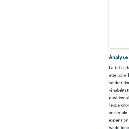
Analyse
La taille 
atteindre 
souterrai
réhabilita
post-insta
l'expansi
ensemble 
expansion.
haute tene