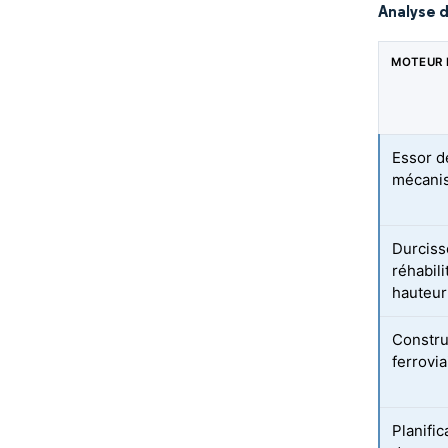
Analyse 
MOTEUR 
Essor de
mécani
Durciss
réhabil
hauteur
Constru
ferrovi
Planifi