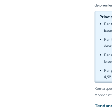
de premier
Princi
Par 
base
Par 
devr
Par s
le s
Par 
4,92
Remarque :
Mordor Int
Tendanc