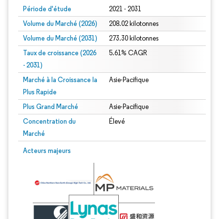
Période d'étude
2021 - 2031
Volume du Marché (2026)
208.02 kilotonnes
Volume du Marché (2031)
273.30 kilotonnes
Taux de croissance (2026
5.61% CAGR
- 2031)
Marché à la Croissance la
Asie-Pacifique
Plus Rapide
Plus Grand Marché
Asie-Pacifique
Concentration du
Élevé
Marché
Image © Mordor Intelligence. La réutilisation nécessite une attribution sous CC 
Acteurs majeurs