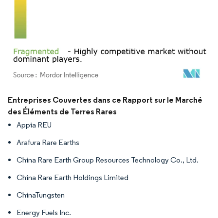
Image © Mordor Intelligence. La réutilisation nécessite une attribution sous CC BY 4.
Entreprises Couvertes dans ce Rapport sur le Marché
des Éléments de Terres Rares
Appia REU
Arafura Rare Earths
China Rare Earth Group Resources Technology Co., Ltd.
China Rare Earth Holdings Limited
ChinaTungsten
Energy Fuels Inc.