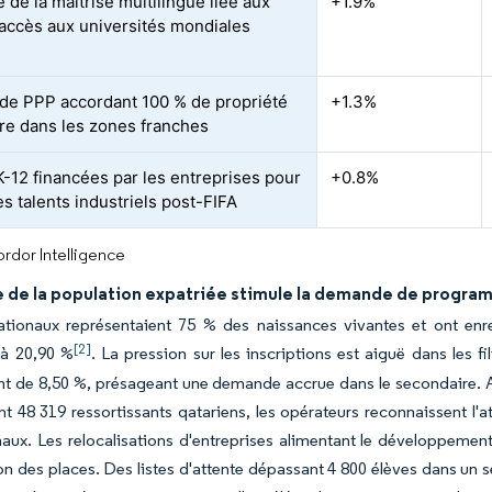
 de la maîtrise multilingue liée aux
+1.9%
'accès aux universités mondiales
de PPP accordant 100 % de propriété
+1.3%
re dans les zones franches
K-12 financées par les entreprises pour
+0.8%
les talents industriels post-FIFA
rdor Intelligence
e de la population expatriée stimule la demande de progra
ationaux représentaient 75 % des naissances vivantes et ont enr
[2]
 à 20,90 %
. La pression sur les inscriptions est aiguë dans les f
t de 8,50 %, présageant une demande accrue dans le secondaire. A
nt 48 319 ressortissants qatariens, les opérateurs reconnaissent l'a
naux. Les relocalisations d'entreprises alimentant le développeme
on des places. Des listes d'attente dépassant 4 800 élèves dans un 