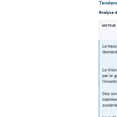
Tendanc
Analyse 
MOTEUR
La haus
demand
La Visi
par le 
l'inves
Des rev
maintien
scolari