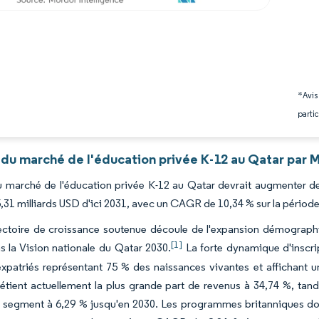
*Avis
partic
 du marché de l'éducation privée K-12 au Qatar par M
du marché de l'éducation privée K-12 au Qatar devrait augmenter de
5,31 milliards USD d'ici 2031, avec un CAGR de 10,34 % sur la périod
ectoire de croissance soutenue découle de l'expansion démographiqu
[1]
ns la Vision nationale du Qatar 2030.
La forte dynamique d'inscri
expatriés représentant 75 % des naissances vivantes et affichant 
étient actuellement la plus grande part de revenus à 34,74 %, tan
r segment à 6,29 % jusqu'en 2030. Les programmes britanniques d