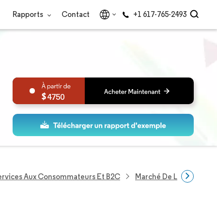
Rapports
Contact
+1 617-765-2493
4750
Services Aux Consommateurs Et B2C
Marché De L'éducation 