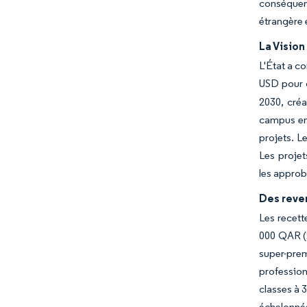
conséquen
étrangère 
La Visio
L'État a c
USD pour c
2030, créa
campus en 
projets. L
Les projet
les approba
Des reven
Les recett
000 QAR (2
super-pre
profession
classes à 
échelonnée