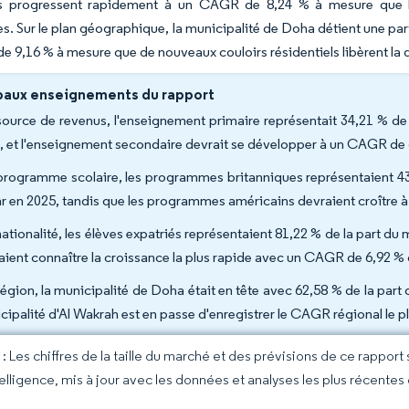
s progressent rapidement à un CAGR de 8,24 % à mesure que les
s. Sur le plan géographique, la municipalité de Doha détient une par
 9,16 % à mesure que de nouveaux couloirs résidentiels libèrent la
paux enseignements du rapport
source de revenus, l'enseignement primaire représentait 34,21 % de
, et l'enseignement secondaire devrait se développer à un CAGR de 
programme scolaire, les programmes britanniques représentaient 43,
r en 2025, tandis que les programmes américains devraient croître 
nationalité, les élèves expatriés représentaient 81,22 % de la part du
aient connaître la croissance la plus rapide avec un CAGR de 6,92 %
région, la municipalité de Doha était en tête avec 62,58 % de la part
cipalité d'Al Wakrah est en passe d'enregistrer le CAGR régional le pl
 Les chiffres de la taille du marché et des prévisions de ce rapport
elligence, mis à jour avec les données et analyses les plus récentes