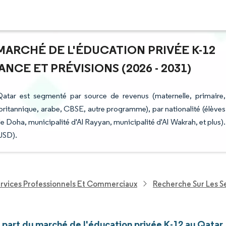
 MARCHÉ DE L'ÉDUCATION PRIVÉE K-12
NCE ET PRÉVISIONS (2026 - 2031)
Qatar est segmenté par source de revenus (maternelle, primaire,
britannique, arabe, CBSE, autre programme), par nationalité (élèves
de Doha, municipalité d'Al Rayyan, municipalité d'Al Wakrah, et plus).
(USD).
ervices Professionnels Et Commerciaux
Recherche Sur Les 
t part du marché de l'éducation privée K-12 au Qatar