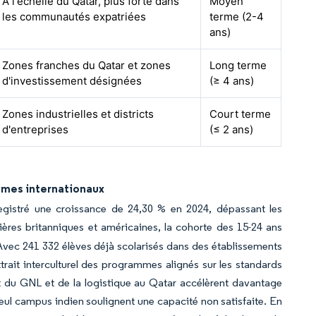
À l'échelle du Qatar, plus forte dans
Moyen
les communautés expatriées
terme (2-4
ans)
Zones franches du Qatar et zones
Long terme
d'investissement désignées
(≥ 4 ans)
Zones industrielles et districts
Court terme
d'entreprises
(≤ 2 ans)
mmes internationaux
egistré une croissance de 24,30 % en 2024, dépassant les
ilières britanniques et américaines, la cohorte des 15-24 ans
vec 241 332 élèves déjà scolarisés dans des établissements
ttrait interculturel des programmes alignés sur les standards
nt du GNL et de la logistique au Qatar accélèrent davantage
seul campus indien soulignent une capacité non satisfaite. En