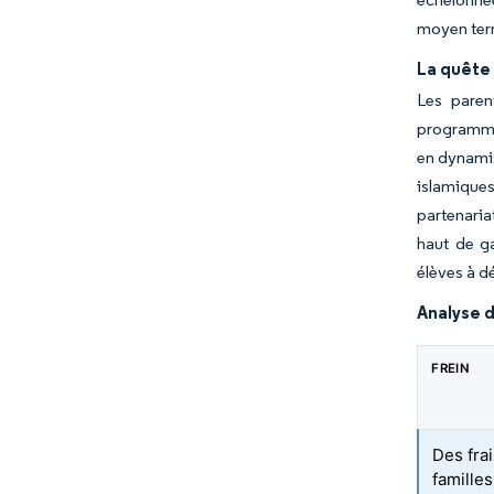
moyen ter
La quête 
Les paren
programme
en dynamis
islamiques
partenariat
haut de ga
élèves à d
Analyse d
FREIN
Des frai
famille