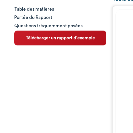
Table des matières
Taille et part de marché
Portée du Rapport
Questions fréquemment posées
Analyse du marché
Tendances et perspectives
Analyse des segments
Analyse géographique
Paysage concurrentiel
Acteurs majeurs
Évolutions de l'industrie