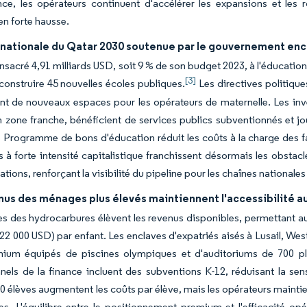
ce, les opérateurs continuent d'accélérer les expansions et les
en forte hausse.
n nationale du Qatar 2030 soutenue par le gouvernement enc
onsacré 4,91 milliards USD, soit 9 % de son budget 2023, à l'éducation
[3]
onstruire 45 nouvelles écoles publiques.
Les directives politiques
nt de nouveaux espaces pour les opérateurs de maternelle. Les inv
zone franche, bénéficient de services publics subventionnés et jo
e Programme de bons d'éducation réduit les coûts à la charge des f
s à forte intensité capitalistique franchissent désormais les obstac
tions, renforçant la visibilité du pipeline pour les chaînes nationale
us des ménages plus élevés maintiennent l'accessibilité au
es des hydrocarbures élèvent les revenus disponibles, permettant au
2 000 USD) par enfant. Les enclaves d'expatriés aisés à Lusail, W
mium équipés de piscines olympiques et d'auditoriums de 700 pla
nels de la finance incluent des subventions K-12, réduisant la sen
30 élèves augmentent les coûts par élève, mais les opérateurs maintie
s. L'équilibre entre le positionnement premium et l'efficacité opér