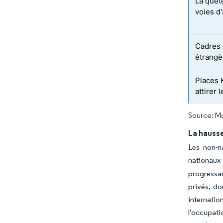
La quête
voies d
Cadres 
étrangè
Places 
attirer 
Source: Mo
La hauss
Les non-n
nationaux
progressan
privés, do
internatio
l'occupati