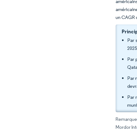
américain
américaine
un CAGR de
Princi
Par 
2025
Par 
Qata
Par 
devr
Par 
muni
Remarque :
Mordor Int