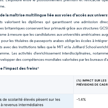
me.
de la maîtrise multilingue liée aux voies d'accès aux univer
ts valorisent les diplômes qui garantissent une admission direc
s britanniques conservent leur primauté grâce aux structures GCS
me à mesure que les candidatures aux universités américaines augm
 pour les titulaires de passeports arabes oblige les écoles à intégrer
s avec des institutions telles que le MIT et la Juilliard School enrich
mme. Les activités d'enrichissement interdisciplinaires, notammen
évelopper des compétences mondiales valorisées par les bureaux d'
e l'impact des freins
*
(%) IMPACT SUR LES
PRÉVISIONS DE CAGR
s de scolarité élevés pèsent sur les
-1.4%
s à revenus intermédiaires