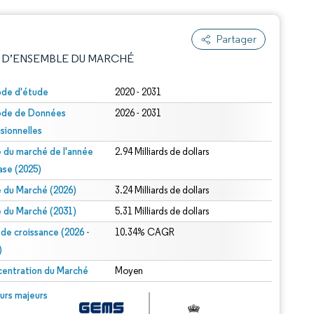
Partager
 D’ENSEMBLE DU MARCHÉ
ode d'étude
2020 - 2031
ode de Données
2026 - 2031
isionnelles
le du marché de l'année
2.94 Milliards de dollars
ase (2025)
le du Marché (2026)
3.24 Milliards de dollars
e attribution sous CC BY 4.0.
le du Marché (2031)
5.31 Milliards de dollars
 de croissance (2026 -
10.34% CAGR
)
entration du Marché
Moyen
© Mordor Intelligence. La réutilisation nécessite une attribution sous CC BY 4.0.
urs majeurs