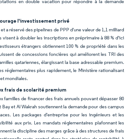
 rotations en double vacation pour répondre à la demande
ourage l'investissement privé
 et a réservé des pipelines de PPP d'une valeur de 1,1 milliard
 visent à doubler les inscriptions en préprimaire à 88 % d'ici
estisseurs étrangers obtiennent 100 % de propriété dans les
uissent de concessions foncières qui améliorent les TRI des
amilles qatariennes, élargissant la base adressable premium.
les réglementaires plus rapidement, le Ministère rationalisant
s et mondiales.
x frais de scolarité premium
x familles de financer des frais annuels pouvant dépasser 80
est Bay et Al Wakrah soutiennent la demande pour des campus
ces. Les packages d'entreprise pour les ingénieurs et les
sibilité aux prix. Les mandats réglementaires plafonnant les
nnent la discipline des marges grâce à des structures de frais
ationnelle reste central dans les stratégies de rentabilité à