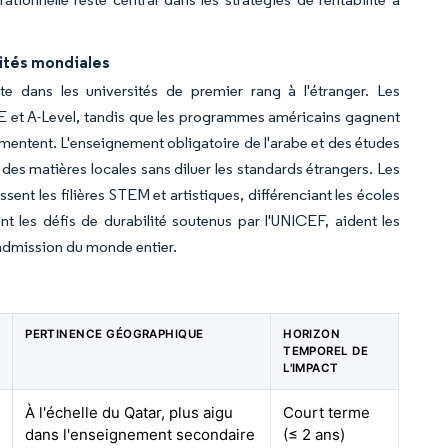
sités mondiales
te dans les universités de premier rang à l'étranger. Les
E et A-Level, tandis que les programmes américains gagnent
entent. L'enseignement obligatoire de l'arabe et des études
 des matières locales sans diluer les standards étrangers. Les
issent les filières STEM et artistiques, différenciant les écoles
t les défis de durabilité soutenus par l'UNICEF, aident les
admission du monde entier.
PERTINENCE GÉOGRAPHIQUE
HORIZON
TEMPOREL DE
L'IMPACT
À l'échelle du Qatar, plus aigu
Court terme
dans l'enseignement secondaire
(≤ 2 ans)