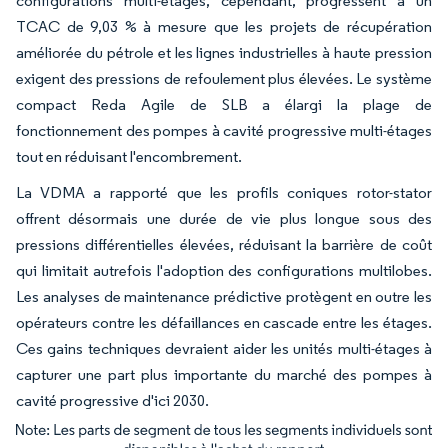
configurations multi-étages, cependant, progressent à un
TCAC de 9,03 % à mesure que les projets de récupération
améliorée du pétrole et les lignes industrielles à haute pression
exigent des pressions de refoulement plus élevées. Le système
compact Reda Agile de SLB a élargi la plage de
fonctionnement des pompes à cavité progressive multi-étages
tout en réduisant l'encombrement.
La VDMA a rapporté que les profils coniques rotor-stator
offrent désormais une durée de vie plus longue sous des
pressions différentielles élevées, réduisant la barrière de coût
qui limitait autrefois l'adoption des configurations multilobes.
Les analyses de maintenance prédictive protègent en outre les
opérateurs contre les défaillances en cascade entre les étages.
Ces gains techniques devraient aider les unités multi-étages à
capturer une part plus importante du marché des pompes à
cavité progressive d'ici 2030.
Image © Mordor Intelligence. La réutilisation nécessite une attribution sous CC BY 4.