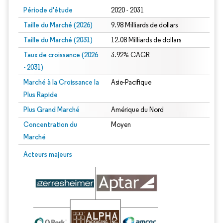
Période d'étude
2020 - 2031
Taille du Marché (2026)
9.98 Milliards de dollars
Taille du Marché (2031)
12.08 Milliards de dollars
Taux de croissance (2026
3.92% CAGR
- 2031)
Marché à la Croissance la
Asie-Pacifique
Plus Rapide
Plus Grand Marché
Amérique du Nord
Concentration du
Moyen
Marché
Image © Mordor Intelligence. La réutilisation nécessite une attribution sous CC 
Acteurs majeurs