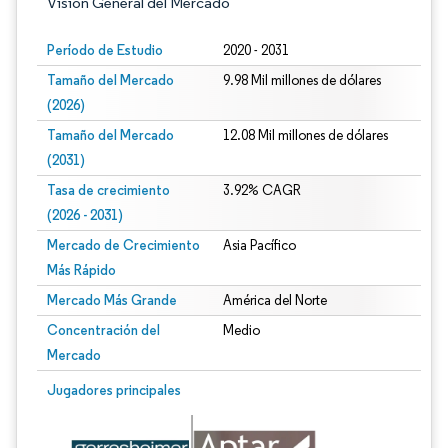
Visión General del Mercado
Período de Estudio
2020 - 2031
Tamaño del Mercado
9.98 Mil millones de dólares
(2026)
Tamaño del Mercado
12.08 Mil millones de dólares
(2031)
Tasa de crecimiento
3.92% CAGR
(2026 - 2031)
Mercado de Crecimiento
Asia Pacífico
Más Rápido
Mercado Más Grande
América del Norte
Concentración del
Medio
Mercado
Imagen © Mordor Intelligence. El uso requiere atribución según CC BY 4.0.
Jugadores principales