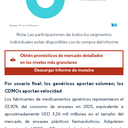
Nota: Las participaciones de todos los segmentos
Imagen © Mordor Intelligence. El uso requiere atribución según CC BY 4.0.
individuales están disponibles con la compra del informe
Por usuario final: los genéricos aportan volumen; los
CDMOs aportan velocidad
Los fabricantes de medicamentos genéricos representaron el
33,92% del consumo de envases en 2025, equivalente a
aproximadamente USD 3,26 mil millones en el tamaño del
mercado de envases plásticos farmacéuticos. Adquieren