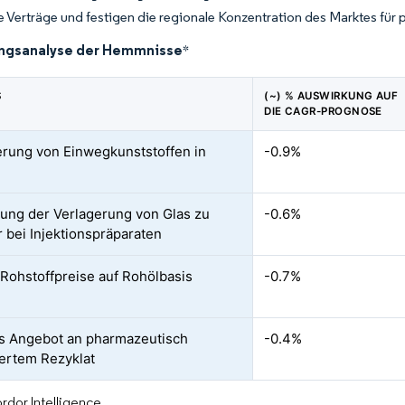
ge Verträge und festigen die regionale Konzentration des Marktes für
ngsanalyse der Hemmnisse
*
S
(~) % AUSWIRKUNG AUF
DIE CAGR-PROGNOSE
rung von Einwegkunststoffen in
-0.9%
ng der Verlagerung von Glas zu
-0.6%
 bei Injektionspräparaten
e Rohstoffpreise auf Rohölbasis
-0.7%
s Angebot an pharmazeutisch
-0.4%
ziertem Rezyklat
rdor Intelligence