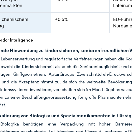
lenmärkten
Lateinam
s chemischem
+0.5%
EU-Führe
ng
Nordamer
rdor Intelligence
de Hinwendung zu kindersicheren, seniorenfreundlichen V
Lebenserwartung und regulatorische Verfeinerungen haben die Konst
 sowohl die Kindersicherheit als auch die Seniorentauglichkeit u
tigen Griffgeometrien. AptarGroups Zweischrittdreh-Drückver
, und die Akzeptanz nimmt zu, da sich die weltweite Bevölkerung 
tionssysteme investieren, verschaffen sich im Markt für pharmazeuti
ten zu einer Beschaffungsvoraussetzung für große Pharmaunterneh
ist.
kalierung von Biologika und Spezialmedikamenten in flüssi
 Biologika benötigen eine Verpackung mit hoher Barrierew
fabfängern beschichtete PET-Flaschen und Klasse-VI-konforme HD