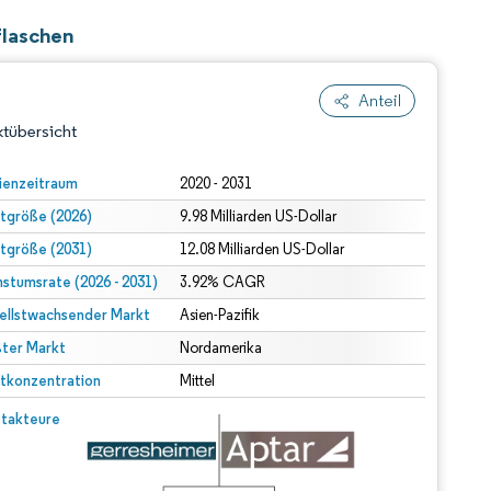
flaschen
Anteil
tübersicht
ienzeitraum
2020 - 2031
tgröße (2026)
9.98 Milliarden US-Dollar
tgröße (2031)
12.08 Milliarden US-Dollar
stumsrate (2026 - 2031)
3.92% CAGR
ellstwachsender Markt
Asien-Pazifik
ter Markt
dert Namensnennung gemäß CC BY 4.0.
Nordamerika
tkonzentration
Mittel
© Mordor Intelligence. Wiederverwendung erfordert Namensnennung gemäß CC BY 4.0.
takteure