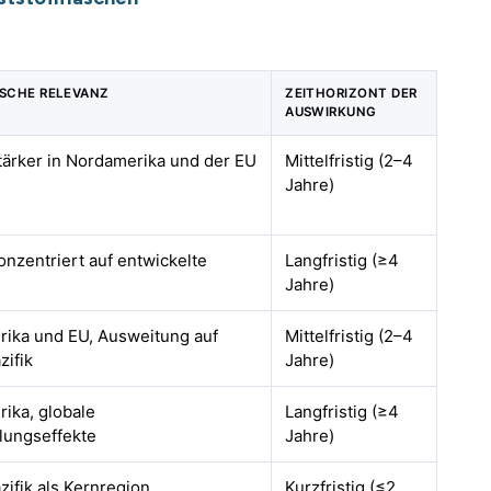
SCHE RELEVANZ
ZEITHORIZONT DER
AUSWIRKUNG
stärker in Nordamerika und der EU
Mittelfristig (2–4
Jahre)
onzentriert auf entwickelte
Langfristig (≥4
Jahre)
ika und EU, Ausweitung auf
Mittelfristig (2–4
zifik
Jahre)
ika, globale
Langfristig (≥4
lungseffekte
Jahre)
ifik als Kernregion,
Kurzfristig (≤2