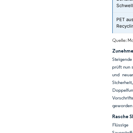
Schwel
PET au
Recycli
Quelle: Mo
Zunehmen
Steigende 
prüft nun
und neuar
Sicherheit
Doppelfunk
Vorschrif
geworden 
Rasche S
Flüssige
Sauerstof