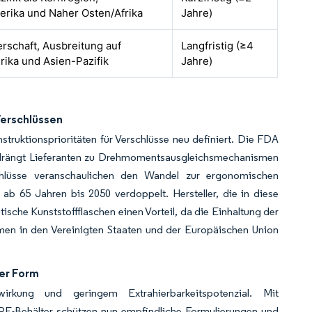
erika und Naher Osten/Afrika
Jahre)
rschaft, Ausbreitung auf
Langfristig (≥4
ika und Asien-Pazifik
Jahre)
erschlüssen
ruktionsprioritäten für Verschlüsse neu definiert. Die FDA
nd drängt Lieferanten zu Drehmomentsausgleichsmechanismen
schlüsse veranschaulichen den Wandel zur ergonomischen
ab 65 Jahren bis 2050 verdoppelt. Hersteller, die in diese
sche Kunststoffflaschen einen Vorteil, da die Einhaltung der
men in den Vereinigten Staaten und der Europäischen Union
ger Form
irkung und geringem Extrahierbarkeitspotenzial. Mit
PE-Behälter schützen nun empfindliche Formulierungen und