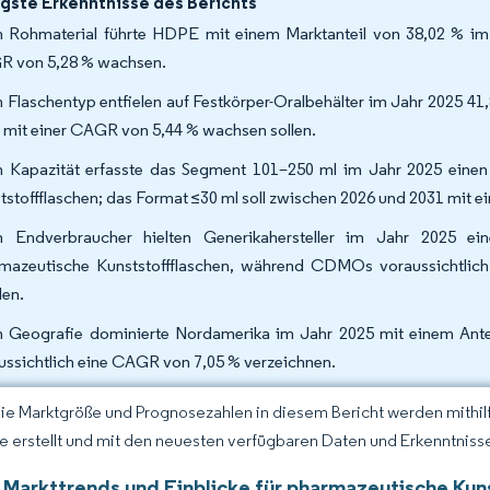
gste Erkenntnisse des Berichts
 Rohmaterial führte HDPE mit einem Marktanteil von 38,02 % im 
 von 5,28 % wachsen.
 Flaschentyp entfielen auf Festkörper-Oralbehälter im Jahr 2025 4
 mit einer CAGR von 5,44 % wachsen sollen.
 Kapazität erfasste das Segment 101–250 ml im Jahr 2025 einen
tstoffflaschen; das Format ≤30 ml soll zwischen 2026 und 2031 mit 
 Endverbraucher hielten Generikahersteller im Jahr 2025 e
mazeutische Kunststoffflaschen, während CDMOs voraussichtlich
en.
 Geografie dominierte Nordamerika im Jahr 2025 mit einem Antei
ussichtlich eine CAGR von 7,05 % verzeichnen.
Die Marktgröße und Prognosezahlen in diesem Bericht werden mithi
ce erstellt und mit den neuesten verfügbaren Daten und Erkenntnisse
 Markttrends und Einblicke für pharmazeutische Kun