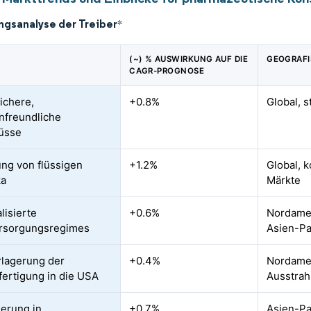
ngsanalyse der Treiber
*
(~) % AUSWIRKUNG AUF DIE
GEOGRAFI
CAGR-PROGNOSE
ichere,
+0.8%
Global, 
nfreundliche
üsse
ung von flüssigen
+1.2%
Global, k
ka
Märkte
lisierte
+0.6%
Nordamer
rsorgungsregimes
Asien-Pa
lagerung der
+0.4%
Nordamer
ertigung in die USA
Ausstrah
ierung in
+0.7%
Asien-Paz