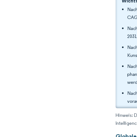
Wichti
Nach
CAGR
Nach
2031
Nach
Kuns
Nach
phar
werd
Nach
vora
Hinweis: 
Intelligen
Globale