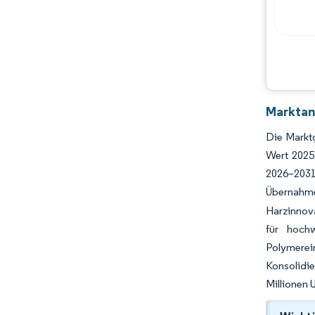
Hauptakteure
Chancen & Aussichten
Branchenentwicklungen
Marktan
Die Markt
Wert 2025
2026–2031
Übernahm
Harzinnov
für hochw
Polymerei
Konsolidi
Millionen 