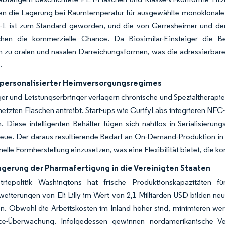
en die Lagerung bei Raumtemperatur für ausgewählte monoklonale 
-1 ist zum Standard geworden, und die von Gerresheimer und de
ichen die kommerzielle Chance. Da Biosimilar-Einsteiger die
 zu oralen und nasalen Darreichungsformen, was die adressierbare 
.
 personalisierter Heimversorgungsregimes
er und Leistungserbringer verlagern chronische und Spezialtherapie
rnetzten Flaschen antreibt. Start-ups wie CurifyLabs integrieren NF
. Diese intelligenten Behälter fügen sich nahtlos in Serialisierun
eue. Der daraus resultierende Bedarf an On-Demand-Produktion in 
hnelle Formherstellung einzusetzen, was eine Flexibilität bietet, die 
agerung der Pharmafertigung in die Vereinigten Staaten
triepolitik Washingtons hat frische Produktionskapazitäten f
eiterungen von Eli Lilly im Wert von 2,1 Milliarden USD bilden neu
n. Obwohl die Arbeitskosten im Inland höher sind, minimieren wer
e-Überwachung. Infolgedessen gewinnen nordamerikanische Vera