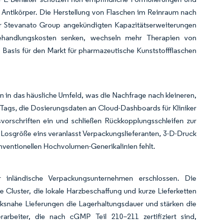
Antikörper. Die Herstellung von Flaschen im Reinraum nach
r Stevanato Group angekündigten Kapazitätserweiterungen
 Behandlungskosten senken, wechseln mehr Therapien von
Basis für den Markt für pharmazeutische Kunststoffflaschen
n in das häusliche Umfeld, was die Nachfrage nach kleineren,
C-Tags, die Dosierungsdaten an Cloud-Dashboards für Kliniker
gsvorschriften ein und schließen Rückkopplungsschleifen zur
Losgröße eins veranlasst Verpackungslieferanten, 3-D-Druck
konventionellen Hochvolumen-Generikalinien fehlt.
ür inländische Verpackungsunternehmen erschlossen. Die
e Cluster, die lokale Harzbeschaffung und kurze Lieferketten
ksnahe Lieferungen die Lagerhaltungsdauer und stärken die
rbeiter, die nach cGMP Teil 210–211 zertifiziert sind,