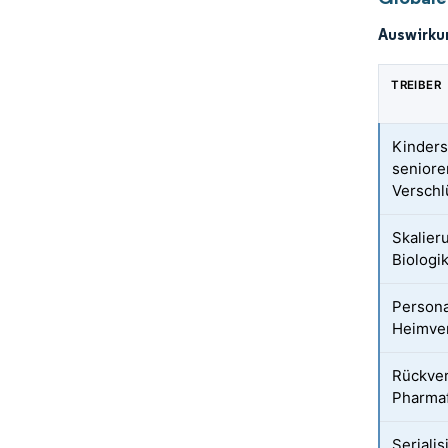
Auswirku
TREIBER
Kinders
seniore
Verschl
Skalier
Biologi
Persona
Heimve
Rückver
Pharmaf
Serialis