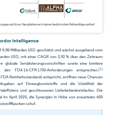
ungsausschluss: Hauptakteure in keiner bestimmten Reihenfolge sortiert
rdor Intelligence
uf 9,98 Milliarden USD geschätzt und wächst ausgehend vom
lliarden USD, mit einer CAGR von 3,92 % über den Zeitraum
globale Serialisierungsvorschriften sowie eine breitere
[1]
ie den FDA-16-CFR-1700-Anforderungen entsprechen.
 FDA-Reinheitsstandards entspricht, eröffnen neue Chancen
Abgaben auf Einwegkunststoffe und die Volatilität der
aleffizienz und geschlossenen Lieferkettenkreisläufen. Die
al im April 2025, die Synergien in Höhe von erwarteten 650
tstoffflaschen schuf.