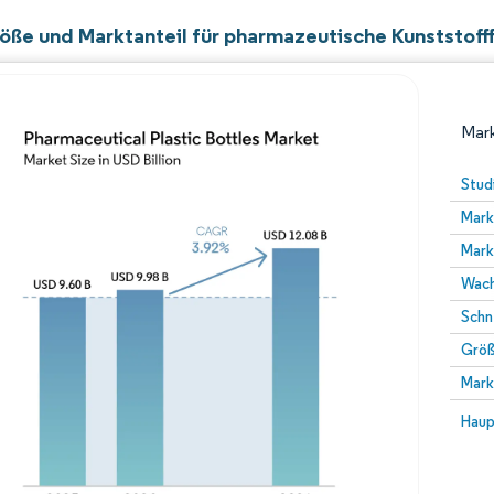
öße und Marktanteil für pharmazeutische Kunststoff
Mark
Stud
Mark
Mark
Wach
Schn
Größ
Bild © Mordor Intelligence. Wiederverwendung erfor
Mark
Bild 
Haup