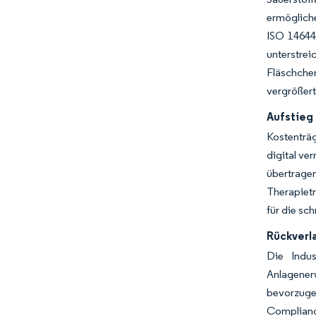
ermöglich
ISO 14644
unterstre
Fläschchen
vergrößert
Aufstieg
Kostenträg
digital ve
übertragen
Therapietr
für die sc
Rückverl
Die Indus
Anlagenerw
bevorzuge
Complianc