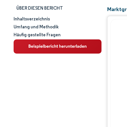
ÜBER DIESEN BERICHT
Marktgr
Inhaltsverzeichnis
Marktgröße und -anteil
Umfang und Methodik
Häufig gestellte Fragen
Marktanalyse
Trends und Einblicke
Segmentanalyse
Geografische Analyse
Regulatorisches Umfeld
Wertschöpfungskettenanalyse
Wettbewerbslandschaft