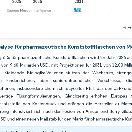
*Haft
alyse für pharmazeutische Kunststoffflaschen von Mo
größe für pharmazeutische Kunststoffflaschen wird im Jahr 2026 a
 von 9,60 Milliarden USD, mit Projektionen für 2031 von 12,08 Mi
. Steigende Biologika-Volumen stützen das Wachstum, strengere 
e kindersicherer, aber seniorenfreundlicher Verschlüsse, d
ationen, insbesondere chemisch recyceltes PET, das den USP- und
ertige Flüssigformulierungen. Gleichzeitig erhöhen Europas 
nsatzstoffe den Kostendruck und drängen die Hersteller zu Materi
erung intensiviert sich nach der Fusion von Amcor und Berry Glob
USD und einen neuen Maßstab für den Markt für pharmazeutische Kuns