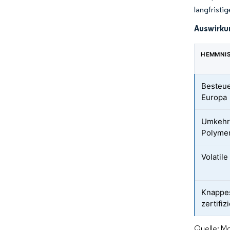
langfristi
Auswirku
HEMMNI
Besteue
Europa
Umkehru
Polymer
Volatil
Knappe
zertifi
Quelle: Mo