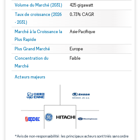
Volume du Marché (2031)
425 gigawatt
Taux de croissance (2026
0.73% CAGR
- 2031)
Marché à la Croissance la
Asie-Pacifique
Plus Rapide
Plus Grand Marché
Europe
Concentration du
Faible
Marché
Image © Mordor Intelligence. La réutilisation nécessite une attribution sous CC 
Acteurs majeurs
*Avis de non-responsabilité : les principaux acteurs sont triés sans ordre