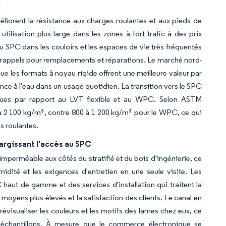
x
liorent la résistance aux charges roulantes et aux pieds de
lisation plus large dans les zones à fort trafic à des prix
u SPC dans les couloirs et les espaces de vie très fréquentés
es rappels pour remplacements et réparations. Le marché nord-
 les formats à noyau rigide offrent une meilleure valeur par
érance à l'eau dans un usage quotidien. La transition vers le SPC
iques par rapport au LVT flexible et au WPC. Selon ASTM
à 2 100 kg/m³, contre 800 à 1 200 kg/m³ pour le WPC, ce qui
s roulantes.
argissant l'accès au SPC
mperméable aux côtés du stratifié et du bois d'ingénierie, ce
dité et les exigences d'entretien en une seule visite. Les
aut de gamme et des services d'installation qui traitent la
moyens plus élevés et la satisfaction des clients. Le canal en
prévisualiser les couleurs et les motifs des lames chez eux, ce
'échantillons. À mesure que le commerce électronique se