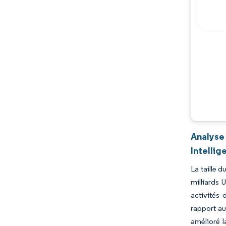
Analyse
Intellig
La taille 
milliards
activités 
rapport au
amélioré l