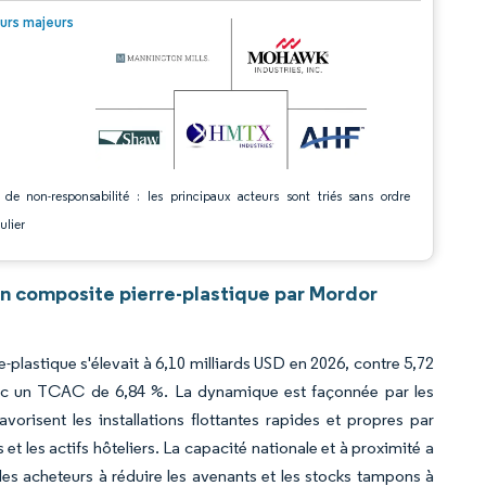
© Mordor Intelligence. La réutilisation nécessite une attribution sous CC BY 4.0.
urs majeurs
 de non-responsabilité : les principaux acteurs sont triés sans ordre
ulier
n composite pierre-plastique par Mordor
plastique s'élevait à 6,10 milliards USD en 2026, contre 5,72
 avec un TCAC de 6,84 %. La dynamique est façonnée par les
orisent les installations flottantes rapides et propres par
et les actifs hôteliers. La capacité nationale et à proximité a
t les acheteurs à réduire les avenants et les stocks tampons à