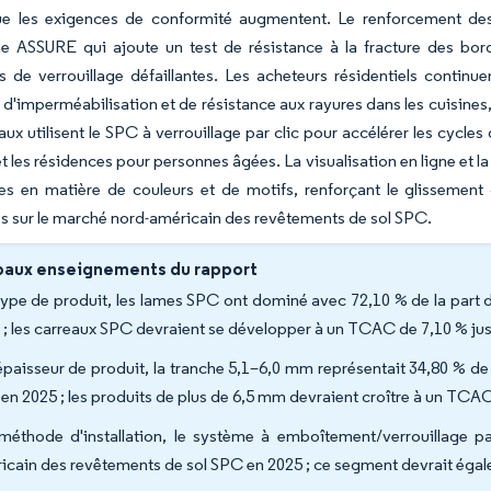
e les exigences de conformité augmentent. Le renforcement des 
 ASSURE qui ajoute un test de résistance à la fracture des bords
 de verrouillage défaillantes. Les acheteurs résidentiels continu
 d'imperméabilisation et de résistance aux rayures dans les cuisines, 
x utilisent le SPC à verrouillage par clic pour accélérer les cycle
 et les résidences pour personnes âgées. La visualisation en ligne e
des en matière de couleurs et de motifs, renforçant le glissemen
 sur le marché nord-américain des revêtements de sol SPC.
paux enseignements du rapport
type de produit, les lames SPC ont dominé avec 72,10 % de la part
 ; les carreaux SPC devraient se développer à un TCAC de 7,10 % ju
épaisseur de produit, la tranche 5,1–6,0 mm représentait 34,80 % d
en 2025 ; les produits de plus de 6,5 mm devraient croître à un TCAC
méthode d'installation, le système à emboîtement/verrouillage pa
icain des revêtements de sol SPC en 2025 ; ce segment devrait égal