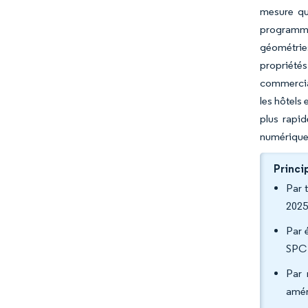
mesure qu
programme
géométries
propriétés
commerciau
les hôtels
plus rapi
numériques
Princi
Par 
2025
Par 
SPC 
Par 
amér