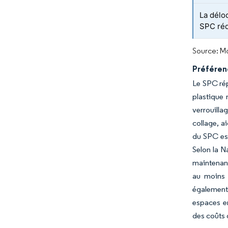
La déloc
SPC réd
Source: Mo
Préférenc
Le SPC rép
plastique 
verrouilla
collage, a
du SPC es
Selon la N
maintenant
au moins 
également 
espaces en
des coûts d