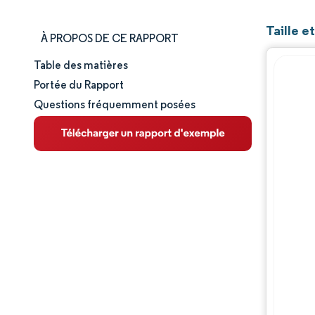
Taille 
À PROPOS DE CE RAPPORT
Table des matières
Taille et part de marché
Portée du Rapport
Questions fréquemment posées
Analyse du marché
Tendances et perspectives
Analyse des segments
Analyse géographique
Paysage concurrentiel
Acteurs majeurs
Évolutions de l'industrie