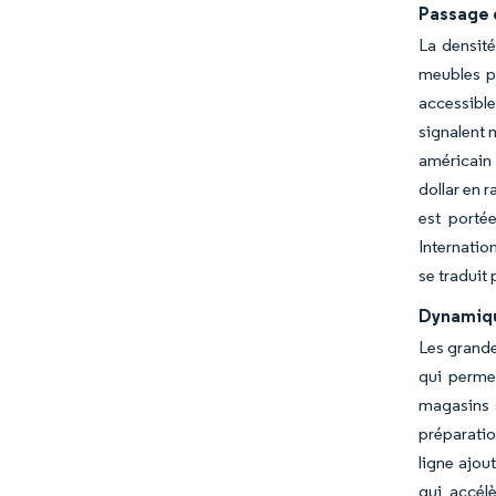
Passage 
La densité
meubles pa
accessible
signalent 
américain 
dollar en r
est porté
Internatio
se traduit
Dynamique
Les grande
qui permet
magasins s
préparatio
ligne ajou
qui accél