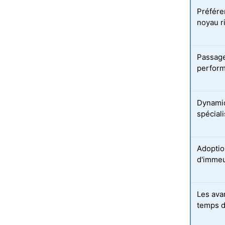
Préfére
noyau r
Passage
perform
Dynamiq
spécial
Adoptio
d'immeu
Les ava
temps d'