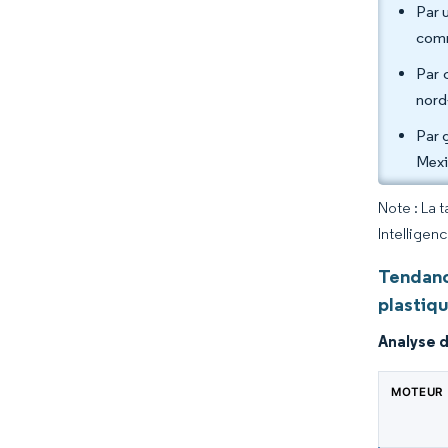
Par 
comm
Par 
nord
Par 
Mexi
Note : La 
Intelligen
Tendanc
plastiq
Analyse 
MOTEUR