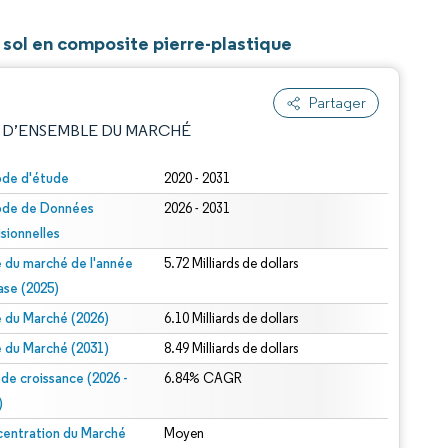
 sol en composite pierre-plastique
Partager
 D’ENSEMBLE DU MARCHÉ
ode d'étude
2020 - 2031
ode de Données
2026 - 2031
isionnelles
le du marché de l'année
5.72 Milliards de dollars
ase (2025)
le du Marché (2026)
6.10 Milliards de dollars
e attribution sous CC BY 4.0.
le du Marché (2031)
8.49 Milliards de dollars
 de croissance (2026 -
6.84% CAGR
)
entration du Marché
Moyen