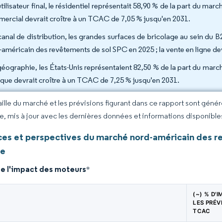
utilisateur final, le résidentiel représentait 58,90 % de la part du m
ercial devrait croître à un TCAC de 7,05 % jusqu'en 2031.
canal de distribution, les grandes surfaces de bricolage au sein du 
-américain des revêtements de sol SPC en 2025 ; la vente en ligne de
géographie, les États-Unis représentaient 82,50 % de la part du mar
que devrait croître à un TCAC de 7,25 % jusqu'en 2031.
taille du marché et les prévisions figurant dans ce rapport sont géné
ce, mis à jour avec les dernières données et informations disponible
es et perspectives du marché nord-américain des re
ue
de l'impact des moteurs
*
(~) % D'
LES PRÉV
TCAC