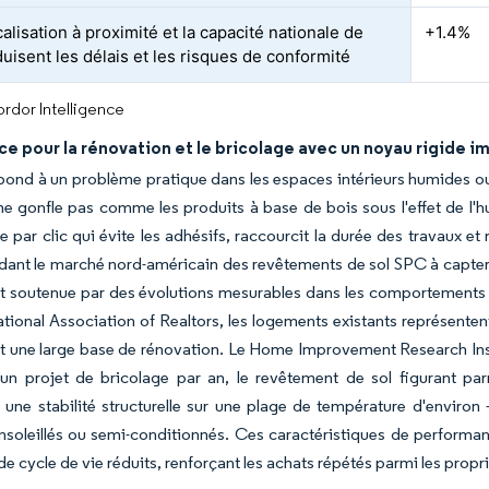
alisation à proximité et la capacité nationale de
+1.4%
uisent les délais et les risques de conformité
rdor Intelligence
e pour la rénovation et le bricolage avec un noyau rigide 
ond à un problème pratique dans les espaces intérieurs humides ou
ne gonfle pas comme les produits à base de bois sous l'effet de l'hum
ge par clic qui évite les adhésifs, raccourcit la durée des travaux 
idant le marché nord-américain des revêtements de sol SPC à capter
t soutenue par des évolutions mesurables dans les comportements 
ational Association of Realtors, les logements existants représente
 une large base de rénovation. Le Home Improvement Research Insti
un projet de bricolage par an, le revêtement de sol figurant par
une stabilité structurelle sur une plage de température d'environ 
soleillés ou semi-conditionnés. Ces caractéristiques de performanc
e cycle de vie réduits, renforçant les achats répétés parmi les propri