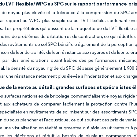
du LVT flexible/WPC au SPC sur le rapport performance-pri
 de noyau plus élevée et la tolérance à la compression du SPC amé
r rapport au WPC plus souple ou au LVT flexible, soutenant une uti
s. Les propriétaires qui passent de la moquette ou du LVT flexible a
moins de problèmes de dilatation et de contraction, ce qui réduit l
des revêtements de sol SPC bénéficie également de la perception que
aison de leur durabilité, de leur résistance aux rayures et de leur tol
e par des améliorations quantifiables des performances mécan
nal, la densité du noyau rigide du SPC dépasse généralement 1 900 
 par une résistance nettement plus élevée à l'indentation et aux charge
 de la vente au détail : grandes surfaces et spécialistes él
s surfaces nationales de bricolage commercialisent le noyau rigide i
 aux acheteurs de comparer facilement la protection contre l'humi
pécialisés en revêtements de sol misent sur des assortiments SPC h
n du sous-plancher et l'acoustique, ce qui soutient des prix de vente 
te une visualisation en réalité augmentée qui aide les utilisateurs à 
ère les décisions et réduit le besoin de plusieurs commandes d