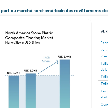
et part du marché nord-américain des revêtements de
VUE
Péri
Péri
Prév
Tail
de b
Tail
Image © Mordor Intelligence. La réutilisation nécessite un
Tail
Taux
2031
Conc