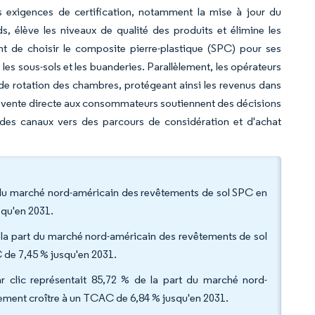
exigences de certification, notamment la mise à jour du
, élève les niveaux de qualité des produits et élimine les
ent de choisir le composite pierre-plastique (SPC) pour ses
les sous-sols et les buanderies. Parallèlement, les opérateurs
s de rotation des chambres, protégeant ainsi les revenus dans
t la vente directe aux consommateurs soutiennent des décisions
t des canaux vers des parcours de considération et d'achat
 du marché nord-américain des revêtements de sol SPC en
squ'en 2031.
e la part du marché nord-américain des revêtements de sol
 de 7,45 % jusqu'en 2031.
r clic représentait 85,72 % de la part du marché nord-
ement croître à un TCAC de 6,84 % jusqu'en 2031.