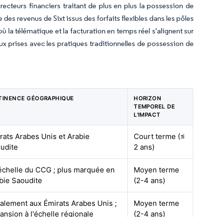
ecteurs financiers traitant de plus en plus la possession de
des revenus de Sixt issus des forfaits flexibles dans les pôles
 la télématique et la facturation en temps réel s'alignent sur
aux prises avec les pratiques traditionnelles de possession de
TINENCE GÉOGRAPHIQUE
HORIZON
TEMPOREL DE
L'IMPACT
rats Arabes Unis et Arabie
Court terme (≤
udite
2 ans)
'échelle du CCG ; plus marquée en
Moyen terme
bie Saoudite
(2-4 ans)
tialement aux Émirats Arabes Unis ;
Moyen terme
ansion à l'échelle régionale
(2-4 ans)