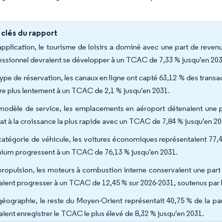
.
 clés du rapport
application, le tourisme de loisirs a dominé avec une part de reven
essionnel devraient se développer à un TCAC de 7,33 % jusqu'en 203
type de réservation, les canaux en ligne ont capté 63,12 % des transac
tre plus lentement à un TCAC de 2,1 % jusqu'en 2031.
modèle de service, les emplacements en aéroport détenaient une par
at à la croissance la plus rapide avec un TCAC de 7,84 % jusqu'en 20
catégorie de véhicule, les voitures économiques représentaient 77,45
ium progressent à un TCAC de 76,13 % jusqu'en 2031.
propulsion, les moteurs à combustion interne conservaient une part 
aient progresser à un TCAC de 12,45 % sur 2026-2031, soutenus par l
géographie, le reste du Moyen-Orient représentait 40,75 % de la pa
aient enregistrer le TCAC le plus élevé de 8,32 % jusqu'en 2031.