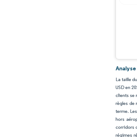
Analyse
La taille 
USD en 202
clients se
règles de 
terme. Les
hors aéro
corridors 
régimes ré