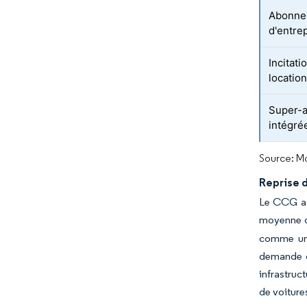
Abonnem
d'entre
Incitat
locatio
Super-a
intégré
Source: Mo
Reprise d
Le CCG a c
moyenne de
comme une
demande de
infrastruc
de voiture