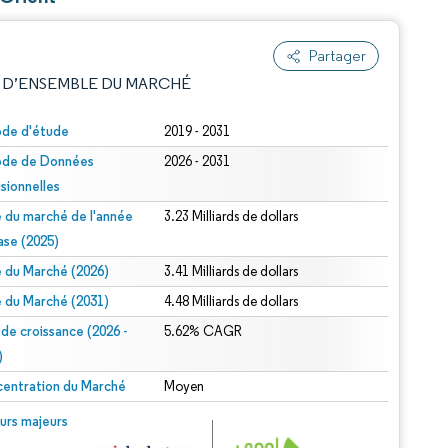
Partager
 D’ENSEMBLE DU MARCHÉ
ode d'étude
2019 - 2031
ode de Données
2026 - 2031
isionnelles
le du marché de l'année
3.23 Milliards de dollars
ase (2025)
le du Marché (2026)
3.41 Milliards de dollars
e attribution sous CC BY 4.0.
le du Marché (2031)
4.48 Milliards de dollars
 de croissance (2026 -
5.62% CAGR
)
entration du Marché
Moyen
© Mordor Intelligence. La réutilisation nécessite une attribution sous CC BY 4.0.
urs majeurs