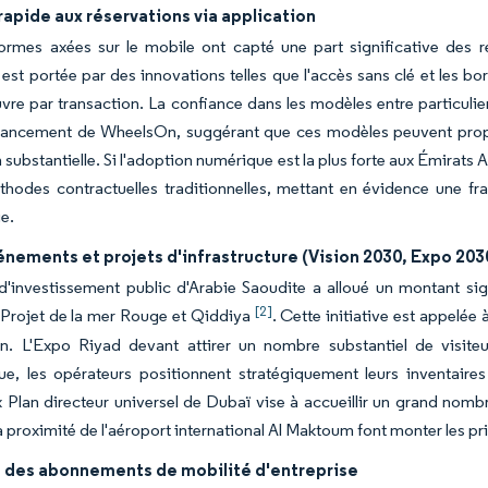
apide aux réservations via application
ormes axées sur le mobile ont capté une part significative des r
est portée par des innovations telles que l'accès sans clé et les bo
re par transaction. La confiance dans les modèles entre particuliers
nancement de WheelsOn, suggérant que ces modèles peuvent proposer
 substantielle. Si l'adoption numérique est la plus forte aux Émirats 
thodes contractuelles traditionnelles, mettant en évidence une fra
e.
nements et projets d'infrastructure (Vision 2030, Expo 203
'investissement public d'Arabie Saoudite a alloué un montant sign
[2]
Projet de la mer Rouge et Qiddiya
. Cette initiative est appelé
on. L'Expo Riyad devant attirer un nombre substantiel de visiteu
e, les opérateurs positionnent stratégiquement leurs inventaires
x Plan directeur universel de Dubaï vise à accueillir un grand nom
 proximité de l'aéroport international Al Maktoum font monter les pri
 des abonnements de mobilité d'entreprise