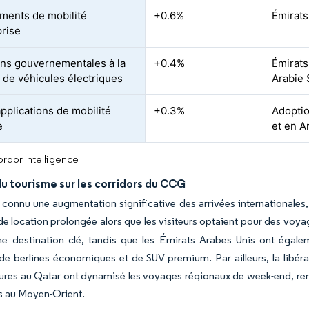
ents de mobilité
+0.6%
Émirats
prise
ions gouvernementales à la
+0.4%
Émirats
n de véhicules électriques
Arabie 
pplications de mobilité
+0.3%
Adoptio
e
et en A
rdor Intelligence
u tourisme sur les corridors du CCG
onnu une augmentation significative des arrivées internationales,
 location prolongée alors que les visiteurs optaient pour des voyag
 destination clé, tandis que les Émirats Arabes Unis ont égaleme
 berlines économiques et de SUV premium. Par ailleurs, la libérali
tures au Qatar ont dynamisé les voyages régionaux de week-end, renf
s au Moyen-Orient.