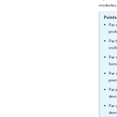
modestes
Points
Par 
prof
Par 
croî
Par 
form
Par 
prem
Par 
devr
Par 
devr