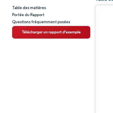
Table des matières
Taille et part de marché
Portée du Rapport
Questions fréquemment posées
Analyse du marché
Tendances et perspectives
Analyse des segments
Analyse géographique
Paysage concurrentiel
Acteurs majeurs
Évolutions de l'industrie