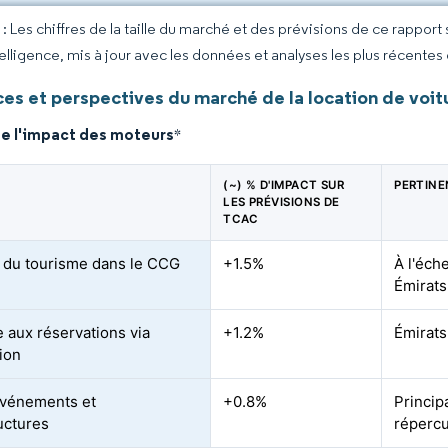
 Les chiffres de la taille du marché et des prévisions de ce rapport
elligence, mis à jour avec les données et analyses les plus récentes
es et perspectives du marché de la location de voi
de l'impact des moteurs
*
(~) % D'IMPACT SUR
PERTIN
LES PRÉVISIONS DE
TCAC
 du tourisme dans le CCG
+1.5%
À l'éch
Émirats
 aux réservations via
+1.2%
Émirats
tion
vénements et
+0.8%
Princip
ructures
réperc