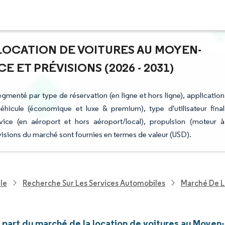
 LOCATION DE VOITURES AU MOYEN-
E ET PRÉVISIONS (2026 - 2031)
gmenté par type de réservation (en ligne et hors ligne), application
 véhicule (économique et luxe & premium), type d'utilisateur final
vice (en aéroport et hors aéroport/local), propulsion (moteur à
évisions du marché sont fournies en termes de valeur (USD).
le
Recherche Sur Les Services Automobiles
Marché De L
t part du marché de la location de voitures au Moyen