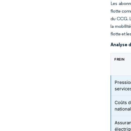
Les abonne
flotte com
du CCG. L'
la mobilit
flotte et 
Analyse d
FREIN
Pressio
service
Coûts de
nationa
Assuran
électriq