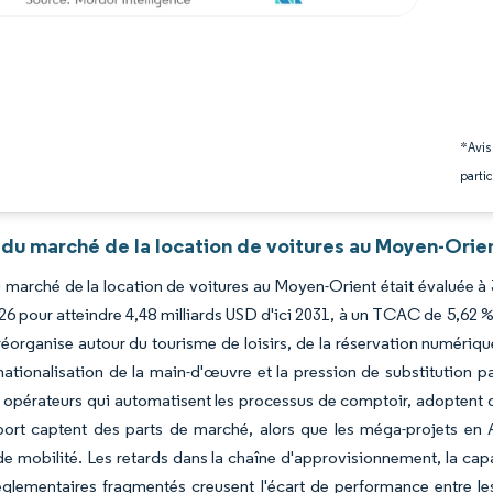
*Avis
partic
 du marché de la location de voitures au Moyen-Orien
du marché de la location de voitures au Moyen-Orient était évaluée à 3
6 pour atteindre 4,48 milliards USD d'ici 2031, à un TCAC de 5,62 
 réorganise autour du tourisme de loisirs, de la réservation numériqu
nationalisation de la main-d'œuvre et la pression de substitution 
 opérateurs qui automatisent les processus de comptoir, adoptent des 
port captent des parts de marché, alors que les méga-projets en 
de mobilité. Les retards dans la chaîne d'approvisionnement, la capa
glementaires fragmentés creusent l'écart de performance entre les m