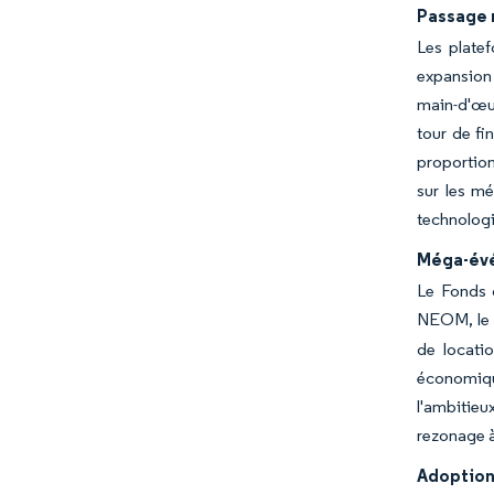
Passage r
Les platef
expansion 
main-d'œuv
tour de fi
proportion
sur les mé
technologi
Méga-évé
Le Fonds d
NEOM, le 
de locati
économiqu
l'ambitieu
rezonage à
Adoption