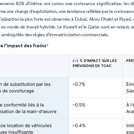
ments B2B d'Udrive ont connu une croissance significative, les dir
me une charge d'exploitation, une tendance reflétée par la croissance 
adoption la plus forte est observée à Dubaï, Abou Dhabi et Riyad, où
é en mode de travail hybride. Le Koweït et le Qatar sont en retard, 
les ambiguïtés des règles d'immatriculation commerciale.
e l'impact des freins
*
(~) % D'IMPACT SUR LES
PER
PRÉVISIONS DE TCAC
n de substitution par les
–0.7%
Émi
s de covoiturage
Sao
 conformité liés à la
–0.5%
À l
lisation de la main-d'œuvre
Ara
ce location de véhicules
–0.4%
Ini
ues insuffisante
exp