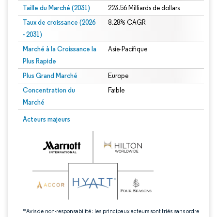
Taille du Marché (2031)
223.56 Milliards de dollars
Taux de croissance (2026
8.28% CAGR
- 2031)
Marché à la Croissance la
Asie-Pacifique
Plus Rapide
Plus Grand Marché
Europe
Concentration du
Faible
Marché
Image © Mordor Intelligence. La réutilisation nécessite une attribution sous CC 
Acteurs majeurs
*Avis de non-responsabilité : les principaux acteurs sont triés sans ordre