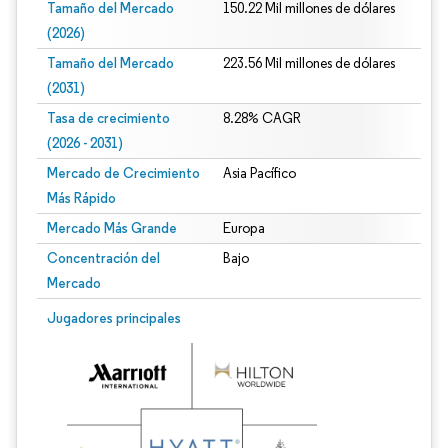
Tamaño del Mercado
150.22 Mil millones de dólares
(2026)
Tamaño del Mercado
223.56 Mil millones de dólares
(2031)
Tasa de crecimiento
8.28% CAGR
(2026 - 2031)
Mercado de Crecimiento
Asia Pacífico
Más Rápido
Mercado Más Grande
Europa
Concentración del
Bajo
Mercado
Imagen © Mordor Intelligence. El uso requiere atribución según CC BY 4.0.
Jugadores principales