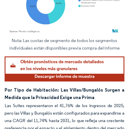
Nota: Las cuotas de segmento de todos los segmentos
Imagen © Mordor Intelligence. El uso requiere atribución según CC BY 4.0.
individuales están disponibles previa compra del informe
Por Tipo de Habitación: Las Villas/Bungalós Surgen a
Medida que la Privacidad Exige una Prima
Las Suites representaron el 41,76% de los ingresos de 2025,
pero las Villas y Bungalós están configurados para expandirse a
una CAGR del 11,74% hasta 2031, lo que refleja una creciente
preferencia por el espacio y el aislamiento dentro del mercado