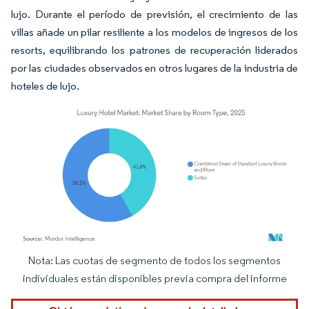
lujo. Durante el período de previsión, el crecimiento de las
villas añade un pilar resiliente a los modelos de ingresos de los
resorts, equilibrando los patrones de recuperación liderados
por las ciudades observados en otros lugares de la industria de
hoteles de lujo.
Nota: Las cuotas de segmento de todos los segmentos
Imagen © Mordor Intelligence. El uso requiere atribución según CC BY 4.0.
individuales están disponibles previa compra del informe