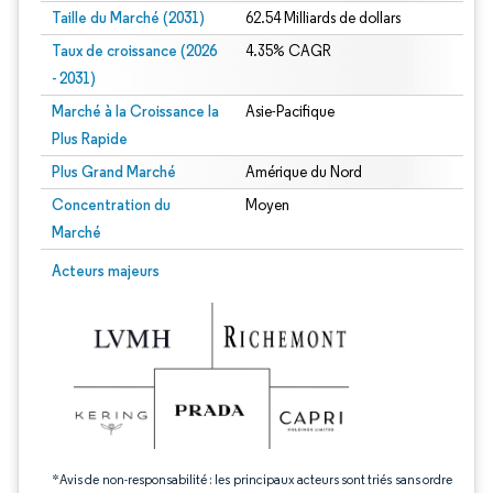
Taille du Marché (2031)
62.54 Milliards de dollars
Taux de croissance (2026
4.35% CAGR
- 2031)
Marché à la Croissance la
Asie-Pacifique
Plus Rapide
Plus Grand Marché
Amérique du Nord
Concentration du
Moyen
Marché
Image © Mordor Intelligence. La réutilisation nécessite une attribution sous CC 
Acteurs majeurs
*Avis de non-responsabilité : les principaux acteurs sont triés sans ordre