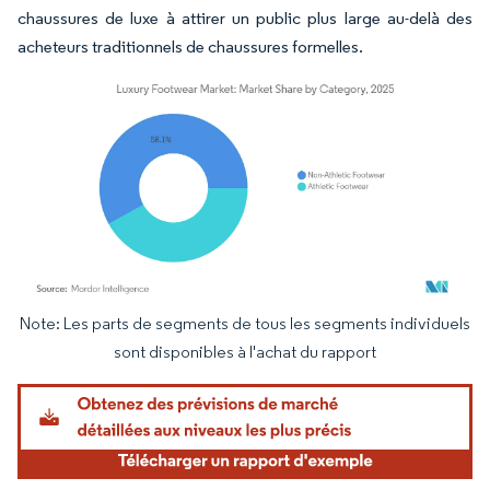
chaussures de luxe à attirer un public plus large au-delà des
acheteurs traditionnels de chaussures formelles.
Note: Les parts de segments de tous les segments individuels
Image © Mordor Intelligence. La réutilisation nécessite une attribution sous CC BY 4.
sont disponibles à l'achat du rapport