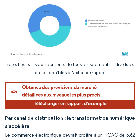
Note: Les parts de segments de tous les segments individuels
Image © Mordor Intelligence. La réutilisation nécessite une attribution sous CC BY 4.
sont disponibles à l'achat du rapport
Par canal de distribution : la transformation numérique
s'accélère
Le commerce électronique devrait croître à un TCAC de 5,62