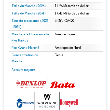
Taille du Marché (2026)
11.26 Milliards de dollars
Taille du Marché (2031)
14.41 Milliards de dollars
Taux de croissance (2026
5.05% CAGR
- 2031)
Marché à la Croissance la
Asie-Pacifique
Plus Rapide
Plus Grand Marché
Amérique du Nord
Concentration du
Faible
Marché
Image © Mordor Intelligence. La réutilisation nécessite une attribution sous CC 
Acteurs majeurs